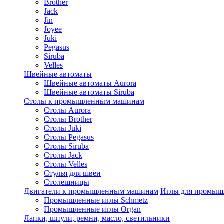
Brother
Jack
Jin
Joyee
Juki
Pegasus
Siruba
Velles
Швейные автоматы
Швейные автоматы Aurora
Швейные автоматы Siruba
Столы к промышленным машинам
Столы Aurora
Столы Brother
Столы Juki
Столы Pegasus
Столы Siruba
Столы Jack
Столы Velles
Стулья для швеи
Столешницы
Двигатели к промышленным машинам
Иглы для промы
Промышленные иглы Schmetz
Промышленные иглы Organ
Лапки, шпули, ремни, масло, светильники