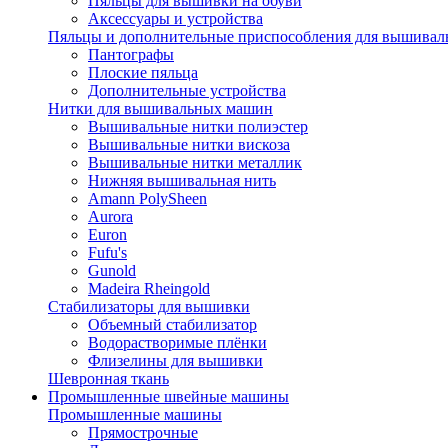
Пяльцы для вышивки на обуви
Аксессуары и устройства
Пяльцы и дополнительные приспособления для вышиваль
Пантографы
Плоские пяльца
Дополнительные устройства
Нитки для вышивальных машин
Вышивальные нитки полиэстер
Вышивальные нитки вискоза
Вышивальные нитки металлик
Нижняя вышивальная нить
Amann PolySheen
Aurora
Euron
Fufu's
Gunold
Madeira Rheingold
Стабилизаторы для вышивки
Объемный стабилизатор
Водорастворимые плёнки
Флизелины для вышивки
Шевронная ткань
Промышленные швейные машины
Промышленные машины
Прямострочные