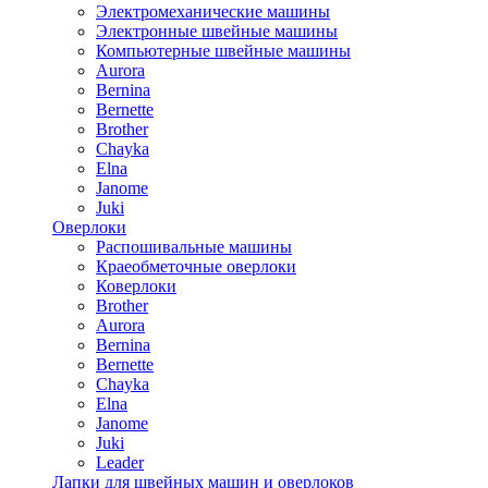
Электромеханические машины
Электронные швейные машины
Компьютерные швейные машины
Aurora
Bernina
Bernette
Brother
Chayka
Elna
Janome
Juki
Оверлоки
Распошивальные машины
Краеобметочные оверлоки
Коверлоки
Brother
Aurora
Bernina
Bernette
Chayka
Elna
Janome
Juki
Leader
Лапки для швейных машин и оверлоков