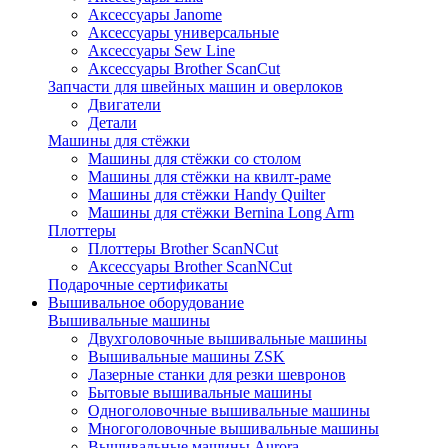
Аксессуары Janome
Аксессуары универсальные
Аксессуары Sew Line
Аксессуары Brother ScanCut
Запчасти для швейных машин и оверлоков
Двигатели
Детали
Машины для стёжки
Машины для стёжки со столом
Машины для стёжки на квилт-раме
Машины для стёжки Handy Quilter
Машины для стёжки Bernina Long Arm
Плоттеры
Плоттеры Brother ScanNCut
Аксессуары Brother ScanNCut
Подарочные сертификаты
Вышивальное оборудование
Вышивальные машины
Двухголовочные вышивальные машины
Вышивальные машины ZSK
Лазерные станки для резки шевронов
Бытовые вышивальные машины
Одноголовочные вышивальные машины
Многоголовочные вышивальные машины
Вышивальные машины Aurora