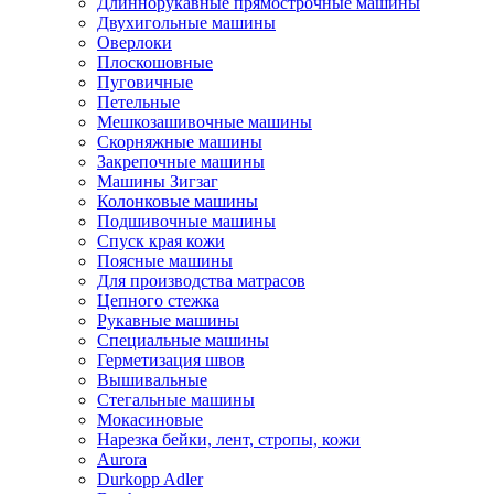
Длиннорукавные прямострочные машины
Двухигольные машины
Оверлоки
Плоскошовные
Пуговичные
Петельные
Мешкозашивочные машины
Скорняжные машины
Закрепочные машины
Машины Зигзаг
Колонковые машины
Подшивочные машины
Спуск края кожи
Поясные машины
Для производства матрасов
Цепного стежка
Рукавные машины
Специальные машины
Герметизация швов
Вышивальные
Стегальные машины
Мокасиновые
Нарезка бейки, лент, стропы, кожи
Aurora
Durkopp Adler