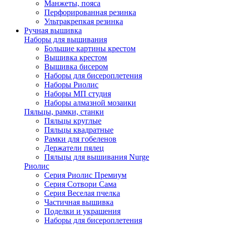
Манжеты, пояса
Перфорированная резинка
Ультракрепкая резинка
Ручная вышивка
Наборы для вышивания
Большие картины крестом
Вышивка крестом
Вышивка бисером
Наборы для бисероплетения
Наборы Риолис
Наборы МП студия
Наборы алмазной мозаики
Пяльцы, рамки, станки
Пяльцы круглые
Пяльцы квадратные
Рамки для гобеленов
Держатели пялец
Пяльцы для вышивания Nurge
Риолис
Серия Риолис Премиум
Серия Сотвори Сама
Серия Веселая пчелка
Частичная вышивка
Поделки и украшения
Наборы для бисероплетения