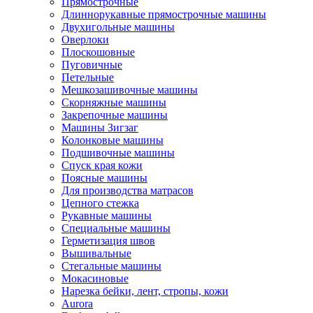
Прямострочные
Длиннорукавные прямострочные машины
Двухигольные машины
Оверлоки
Плоскошовные
Пуговичные
Петельные
Мешкозашивочные машины
Скорняжные машины
Закрепочные машины
Машины Зигзаг
Колонковые машины
Подшивочные машины
Спуск края кожи
Поясные машины
Для производства матрасов
Цепного стежка
Рукавные машины
Специальные машины
Герметизация швов
Вышивальные
Стегальные машины
Мокасиновые
Нарезка бейки, лент, стропы, кожи
Aurora