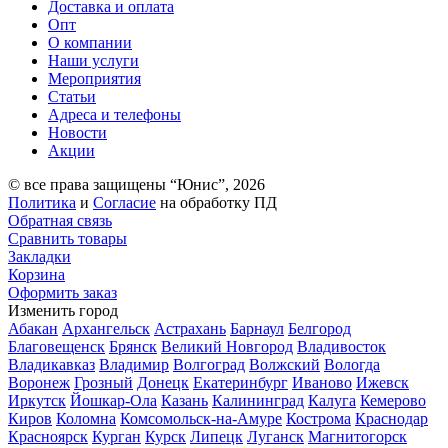
Доставка и оплата
Опт
О компании
Наши услуги
Мероприятия
Статьи
Адреса и телефоны
Новости
Акции
© все права защищены “Юнис”, 2026
Политика
и
Согласие
на обработку ПД
Обратная связь
Сравнить товары
Закладки
Корзина
Оформить заказ
Изменить город
Абакан
Архангельск
Астрахань
Барнаул
Белгород
Благовещенск
Брянск
Великий Новгород
Владивосток
Владикавказ
Владимир
Волгоград
Волжский
Вологда
Воронеж
Грозный
Донецк
Екатеринбург
Иваново
Ижевск
Иркутск
Йошкар-Ола
Казань
Калининград
Калуга
Кемерово
Киров
Коломна
Комсомольск-на-Амуре
Кострома
Краснодар
Красноярск
Курган
Курск
Липецк
Луганск
Магнитогорск