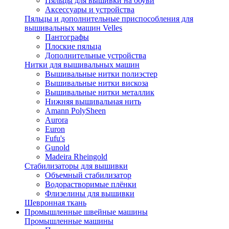
Пяльцы для вышивки на обуви
Аксессуары и устройства
Пяльцы и дополнительные приспособления для
вышивальных машин Velles
Пантографы
Плоские пяльца
Дополнительные устройства
Нитки для вышивальных машин
Вышивальные нитки полиэстер
Вышивальные нитки вискоза
Вышивальные нитки металлик
Нижняя вышивальная нить
Amann PolySheen
Aurora
Euron
Fufu's
Gunold
Madeira Rheingold
Стабилизаторы для вышивки
Объемный стабилизатор
Водорастворимые плёнки
Флизелины для вышивки
Шевронная ткань
Промышленные швейные машины
Промышленные машины