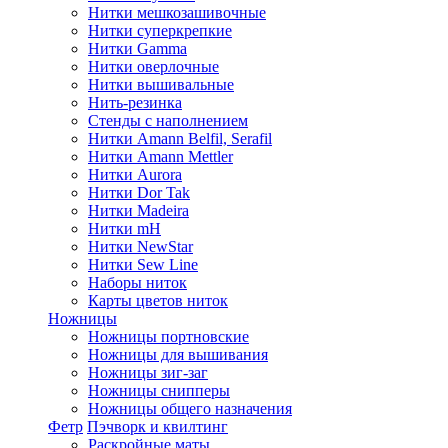
Нитки мешкозашивочные
Нитки суперкрепкие
Нитки Gamma
Нитки оверлочные
Нитки вышивальные
Нить-резинка
Стенды с наполнением
Нитки Amann Belfil, Serafil
Нитки Amann Mettler
Нитки Aurora
Нитки Dor Tak
Нитки Madeira
Нитки mH
Нитки NewStar
Нитки Sew Line
Наборы ниток
Карты цветов ниток
Ножницы
Ножницы портновские
Ножницы для вышивания
Ножницы зиг-заг
Ножницы снипперы
Ножницы общего назначения
Фетр
Пэчворк и квилтинг
Раскройные маты