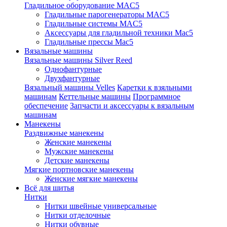
Гладильное оборудование MAC5
Гладильные парогенераторы MAC5
Гладильные системы MAC5
Аксессуары для гладильной техники Mac5
Гладильные прессы Mac5
Вязальные машины
Вязальные машины Silver Reed
Однофантурные
Двухфантурные
Вязальный машины Velles
Каретки к взяльными
машинам
Кеттельные машины
Программное
обеспечение
Запчасти и аксессуары к вязальным
машинам
Манекены
Раздвижные манекены
Женские манекены
Мужские манекены
Детские манекены
Мягкие портновские манекены
Женские мягкие манекены
Всё для шитья
Нитки
Нитки швейные универсальные
Нитки отделочные
Нитки обувные