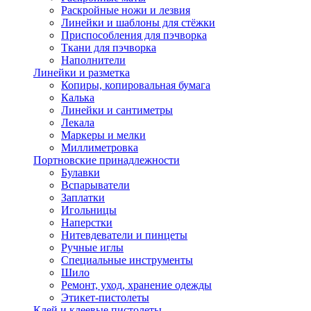
Раскройные ножи и лезвия
Линейки и шаблоны для стёжки
Приспособления для пэчворка
Ткани для пэчворка
Наполнители
Линейки и разметка
Копиры, копировальная бумага
Калька
Линейки и сантиметры
Лекала
Маркеры и мелки
Миллиметровка
Портновские принадлежности
Булавки
Вспарыватели
Заплатки
Игольницы
Наперстки
Нитевдеватели и пинцеты
Ручные иглы
Специальные инструменты
Шило
Ремонт, уход, хранение одежды
Этикет-пистолеты
Клей и клеевые пистолеты