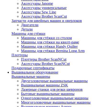
Аксессуары Janome
Аксессуары универсальные
Аксессуары Sew Line
Аксессуары Brother ScanCut
Запчасти для швейных машин и оверлоков
Двигатели
Детали
Машины для стёжки
Машины для стёжки со столом
Машины для стёжки на квилт-раме
Машины для стёжки Handy Quilter
Машины для стёжки Bernina Long Arm
Плоттеры
Плоттеры Brother ScanNCut
Аксессуары Brother ScanNCut
Подарочные сертификаты
Вышивальное оборудование
Вышивальные машины
Двухголовочные вышивальные машины
Вышивальные машины ZSK
Лазерные станки для резки шевронов
Бытовые вышивальные машины
Одноголовочные вышивальные машины
Многоголовочные вышивальные машины
Вышивальные машины Aurora