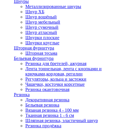
Шнуры
Металлизированные шнуры
Шнур ХБ
Шнур вощёный
Шнур мебельный
Шнур сумочный
Шнур атласный
Шнурки плоские
Шнурки круглые
Шторная фурнитура
Шторная тесьма
Бельевая фурнитура
Резинка для бретелей, ажурная
Лента тоннельная, лента с кнопками и
крючками,кордовая, регилин
Регуляторы, кольца и застежки
Чашечки, косточки корсетные
Резинка окантовочная
Резинка
Декоративная резинка
Бельевая резинка
Вязаная резинка 4 - 100 мм
Тканная резинка 1 - 6 см
Шляпная резинка, эластичный шнур
Резинка продёжка