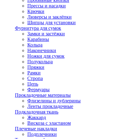
Пробивные кнопки
Прессы и насадки
Крючки
Люверсы и заклёпки
Щипцы для установки
Фурнитура для сумок
Замки и застёжки
Карабины
Кольца
Наконечники
Ножки для сумок
Полукольца
Пряжки
Рамки
Стропа
Цепь
Фермуары
Прокладочные материалы
Флизелины и дублерины
Ленты прокладочные
Подкладочная ткань
Жаккард
Вискоза с эластаном
Плечевые накладки
Подплечники