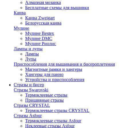
Алмазная мозаика
Бесплатные схемы для вышивки
Канва
Канва Zweigart
Белорусская канва
Мулине
Мулине Bestex
Мулине DMC
Мулине Риолис
Лампы и лупы
Лампы
Лупы
Приспособления для вышивания и бисероплетения
Магнитные рамки и хангеры
Хангеры для панно
Устройства и приспособления
Стразы и бисер
Стразы Swarovski
Термоклеевые стразы
Пришивные стразы
Стразы CRYSTAL
Термоклеевые стразы CRYSTAL
Стразы Asfour
Термоклеевые стразы Asfour
Неклеевые стразы Asfour