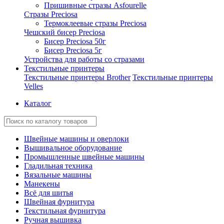
Пришивные стразы Asfourelle
Стразы Preciosa
Термоклеевые стразы Preciosa
Чешский бисер Preciosa
Бисер Preciosa 50г
Бисер Preciosa 5г
Устройства для работы со стразами
Текстильные принтеры
Текстильные принтеры Brother
Текстильные принтеры
Velles
Каталог
Швейные машины и оверлоки
Вышивальное оборудование
Промышленные швейные машины
Гладильная техника
Вязальные машины
Манекены
Всё для шитья
Швейная фурнитура
Текстильная фурнитура
Ручная вышивка