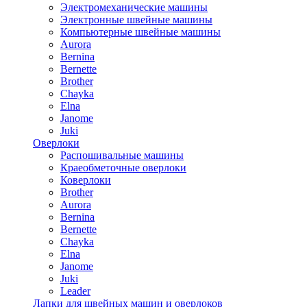
Электромеханические машины
Электронные швейные машины
Компьютерные швейные машины
Aurora
Bernina
Bernette
Brother
Chayka
Elna
Janome
Juki
Оверлоки
Распошивальные машины
Краеобметочные оверлоки
Коверлоки
Brother
Aurora
Bernina
Bernette
Chayka
Elna
Janome
Juki
Leader
Лапки для швейных машин и оверлоков