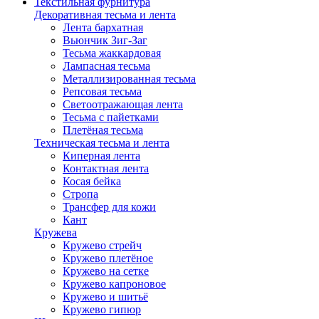
Текстильная фурнитура
Декоративная тесьма и лента
Лента бархатная
Вьюнчик Зиг-Заг
Тесьма жаккардовая
Лампасная тесьма
Металлизированная тесьма
Репсовая тесьма
Светоотражающая лента
Тесьма с пайетками
Плетёная тесьма
Техническая тесьма и лента
Киперная лента
Контактная лента
Косая бейка
Стропа
Трансфер для кожи
Кант
Кружева
Кружево стрейч
Кружево плетёное
Кружево на сетке
Кружево капроновое
Кружево и шитьё
Кружево гипюр