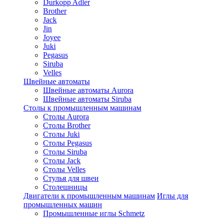
Durkopp Adler
Brother
Jack
Jin
Joyee
Juki
Pegasus
Siruba
Velles
Швейные автоматы
Швейные автоматы Aurora
Швейные автоматы Siruba
Столы к промышленным машинам
Столы Aurora
Столы Brother
Столы Juki
Столы Pegasus
Столы Siruba
Столы Jack
Столы Velles
Стулья для швеи
Столешницы
Двигатели к промышленным машинам
Иглы для
промышленных машин
Промышленные иглы Schmetz