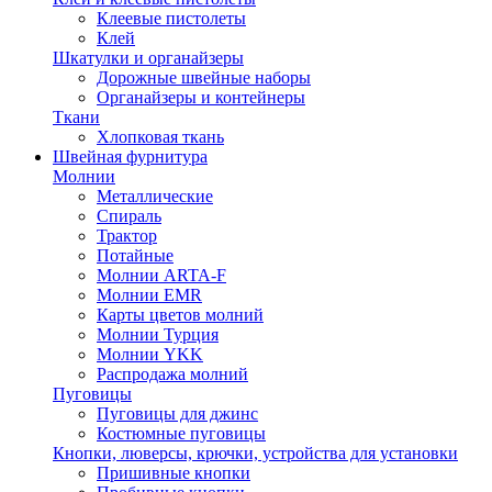
Клеевые пистолеты
Клей
Шкатулки и органайзеры
Дорожные швейные наборы
Органайзеры и контейнеры
Ткани
Хлопковая ткань
Швейная фурнитура
Молнии
Металлические
Спираль
Трактор
Потайные
Молнии ARTA-F
Молнии EMR
Карты цветов молний
Молнии Турция
Молнии YKK
Распродажа молний
Пуговицы
Пуговицы для джинс
Костюмные пуговицы
Кнопки, люверсы, крючки, устройства для установки
Пришивные кнопки