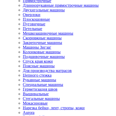
Прямострочные
Длиннорукавные прямострочные машины
Двухигольные машины
Оверлоки
Плоскошовные
Пуговичные
Петельные
Мешкозашивочные машины
Скорняжные машины
Закрепочные машины
Машины Зигзаг
Колонковые машины
Подшивочные машины
Спуск края кожи
Поясные машины
Для производства матрасов
Цепного стежка
Рукавные машины
Специальные машины
Герметизация швов
Вышивальные
Стегальные машины
Мокасиновые
Нарезка бейки, лент, стропы, кожи
Aurora