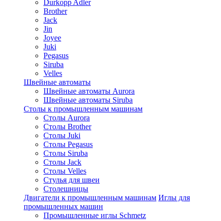
Durkopp Adler
Brother
Jack
Jin
Joyee
Juki
Pegasus
Siruba
Velles
Швейные автоматы
Швейные автоматы Aurora
Швейные автоматы Siruba
Столы к промышленным машинам
Столы Aurora
Столы Brother
Столы Juki
Столы Pegasus
Столы Siruba
Столы Jack
Столы Velles
Стулья для швеи
Столешницы
Двигатели к промышленным машинам
Иглы для
промышленных машин
Промышленные иглы Schmetz