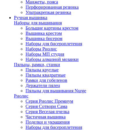
Манжеты, пояса
Перфорированная резинка
Ультракрепкая резинка
Ручная вышивка
Наборы для вышивания
Большие картины крестом
Вышивка крестом
Вышивка бисером
Наборы для бисероплетения
Наборы Риолис
Наборы МП студия
Наборы алмазной мозаики
Пяльцы, рамки, станки
Пяльцы круглые
Пяльцы квадратные
Рамки для гобеленов
Держатели пялец
Пяльцы для вышивания Nurge
Риолис
Серия Риолис Премиум
Серия Сотвори Сама
Серия Веселая пчелка
Частичная вышивка
Поделки и украшения
Наборы для бисероплетения