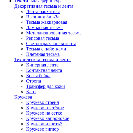
Текстильная фурнитура
Декоративная тесьма и лента
Лента бархатная
Вьюнчик Зиг-Заг
Тесьма жаккардовая
Лампасная тесьма
Металлизированная тесьма
Репсовая тесьма
Светоотражающая лента
Тесьма с пайетками
Плетёная тесьма
Техническая тесьма и лента
Киперная лента
Контактная лента
Косая бейка
Стропа
Трансфер для кожи
Кант
Кружева
Кружево стрейч
Кружево плетёное
Кружево на сетке
Кружево капроновое
Кружево и шитьё
Кружево гипюр