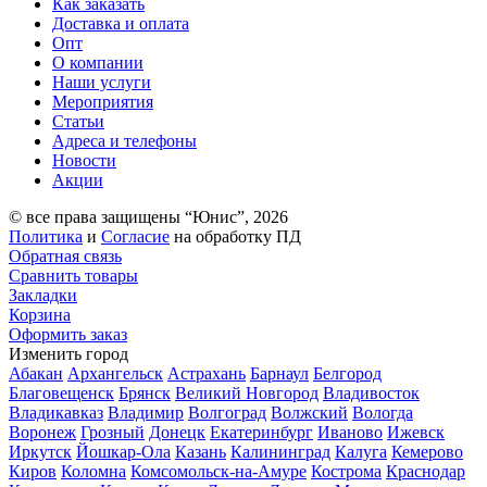
Как заказать
Доставка и оплата
Опт
О компании
Наши услуги
Мероприятия
Статьи
Адреса и телефоны
Новости
Акции
© все права защищены “Юнис”, 2026
Политика
и
Согласие
на обработку ПД
Обратная связь
Сравнить товары
Закладки
Корзина
Оформить заказ
Изменить город
Абакан
Архангельск
Астрахань
Барнаул
Белгород
Благовещенск
Брянск
Великий Новгород
Владивосток
Владикавказ
Владимир
Волгоград
Волжский
Вологда
Воронеж
Грозный
Донецк
Екатеринбург
Иваново
Ижевск
Иркутск
Йошкар-Ола
Казань
Калининград
Калуга
Кемерово
Киров
Коломна
Комсомольск-на-Амуре
Кострома
Краснодар