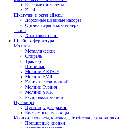
Клеевые пистолеты
Клей
Шкатулки и органайзеры
Дорожные швейные наборы
Органайзеры и контейнеры
Ткани
Хлопковая ткань
Швейная фурнитура
Молнии
Металлические
Спираль
Трактор
Потайные
Молнии ARTA-F
Молнии EMR
Карты цветов молний
Молнии Турция
Молнии YKK
Распродажа молний
Пуговицы
Пуговицы для джинс
Костюмные пуговицы
Кнопки, люверсы, крючки, устройства для установки
Пришивные кнопки