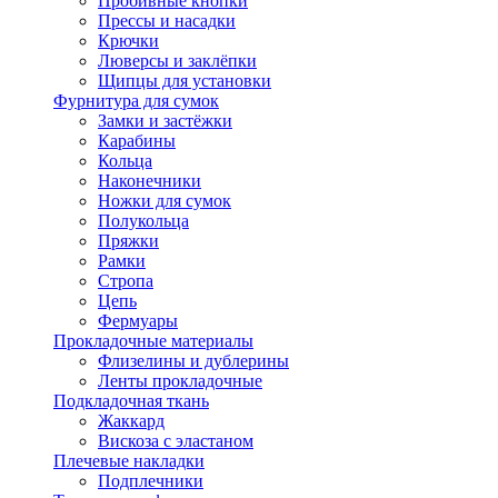
Пробивные кнопки
Прессы и насадки
Крючки
Люверсы и заклёпки
Щипцы для установки
Фурнитура для сумок
Замки и застёжки
Карабины
Кольца
Наконечники
Ножки для сумок
Полукольца
Пряжки
Рамки
Стропа
Цепь
Фермуары
Прокладочные материалы
Флизелины и дублерины
Ленты прокладочные
Подкладочная ткань
Жаккард
Вискоза с эластаном
Плечевые накладки
Подплечники