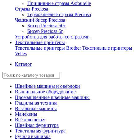
Пришивные стразы Asfourelle
Стразы Preciosa
Термоклеевые стразы Preciosa
Чешский бисер Preciosa
Бисер Preciosa 50г
Бисер Preciosa 5г
Устройства для работы со стразами
Текстильные принтеры
Текстильные принтеры Brother
Текстильные принтеры
Velles
Каталог
Швейные машины и оверлоки
Вышивальное оборудование
Промышленные швейные машины
Гладильная техника
Вязальные машины
Манекены
Всё для шитья
Швейная фурнитура
Текстильная фурнитура
Ручная вышивка