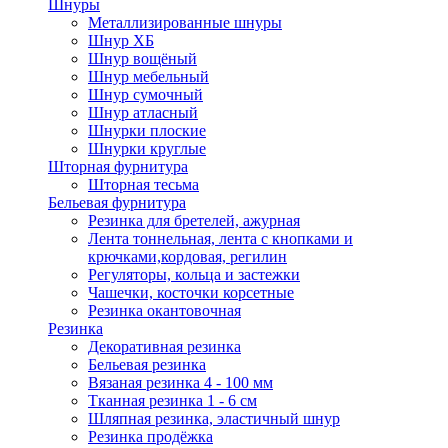
Шнуры
Металлизированные шнуры
Шнур ХБ
Шнур вощёный
Шнур мебельный
Шнур сумочный
Шнур атласный
Шнурки плоские
Шнурки круглые
Шторная фурнитура
Шторная тесьма
Бельевая фурнитура
Резинка для бретелей, ажурная
Лента тоннельная, лента с кнопками и
крючками,кордовая, регилин
Регуляторы, кольца и застежки
Чашечки, косточки корсетные
Резинка окантовочная
Резинка
Декоративная резинка
Бельевая резинка
Вязаная резинка 4 - 100 мм
Тканная резинка 1 - 6 см
Шляпная резинка, эластичный шнур
Резинка продёжка