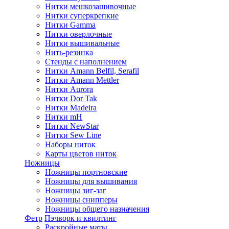
Нитки мешкозашивочные
Нитки суперкрепкие
Нитки Gamma
Нитки оверлочные
Нитки вышивальные
Нить-резинка
Стенды с наполнением
Нитки Amann Belfil, Serafil
Нитки Amann Mettler
Нитки Aurora
Нитки Dor Tak
Нитки Madeira
Нитки mH
Нитки NewStar
Нитки Sew Line
Наборы ниток
Карты цветов ниток
Ножницы
Ножницы портновские
Ножницы для вышивания
Ножницы зиг-заг
Ножницы снипперы
Ножницы общего назначения
Фетр
Пэчворк и квилтинг
Раскройные маты