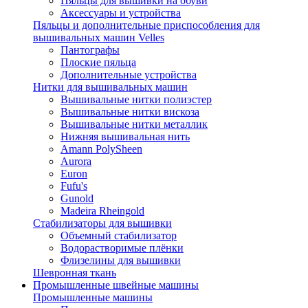
Пяльцы для вышивки на обуви
Аксессуары и устройства
Пяльцы и дополнительные приспособления для
вышивальных машин Velles
Пантографы
Плоские пяльца
Дополнительные устройства
Нитки для вышивальных машин
Вышивальные нитки полиэстер
Вышивальные нитки вискоза
Вышивальные нитки металлик
Нижняя вышивальная нить
Amann PolySheen
Aurora
Euron
Fufu's
Gunold
Madeira Rheingold
Стабилизаторы для вышивки
Объемный стабилизатор
Водорастворимые плёнки
Флизелины для вышивки
Шевронная ткань
Промышленные швейные машины
Промышленные машины