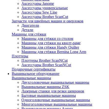
Аксессуары Janome
Аксессуары универсальные
Аксессуары Sew Line
Аксессуары Brother ScanCut
Запчасти для швейных машин и оверлоков
Двигатели
Детали
Машины для стёжки
Машины для стёжки со столом
Машины для стёжки на квилт-раме
Машины для стёжки Handy Quilter
Машины для стёжки Bernina Long Arm
Плоттеры
Плоттеры Brother ScanNCut
Аксессуары Brother ScanNCut
Подарочные сертификаты
Вышивальное оборудование
Вышивальные машины
Двухголовочные вышивальные машины
Вышивальные машины ZSK
Лазерные станки для резки шевронов
Бытовые вышивальные машины
Одноголовочные вышивальные машины
Многоголовочные вышивальные машины
Вышивальные машины Aurora