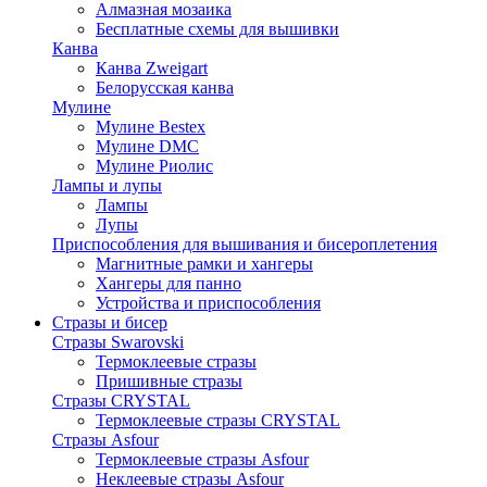
Алмазная мозаика
Бесплатные схемы для вышивки
Канва
Канва Zweigart
Белорусская канва
Мулине
Мулине Bestex
Мулине DMC
Мулине Риолис
Лампы и лупы
Лампы
Лупы
Приспособления для вышивания и бисероплетения
Магнитные рамки и хангеры
Хангеры для панно
Устройства и приспособления
Стразы и бисер
Стразы Swarovski
Термоклеевые стразы
Пришивные стразы
Стразы CRYSTAL
Термоклеевые стразы CRYSTAL
Стразы Asfour
Термоклеевые стразы Asfour
Неклеевые стразы Asfour