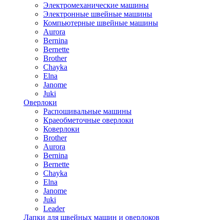
Электромеханические машины
Электронные швейные машины
Компьютерные швейные машины
Aurora
Bernina
Bernette
Brother
Chayka
Elna
Janome
Juki
Оверлоки
Распошивальные машины
Краеобметочные оверлоки
Коверлоки
Brother
Aurora
Bernina
Bernette
Chayka
Elna
Janome
Juki
Leader
Лапки для швейных машин и оверлоков