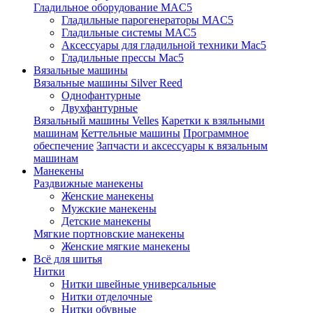
Гладильное оборудование MAC5
Гладильные парогенераторы MAC5
Гладильные системы MAC5
Аксессуары для гладильной техники Mac5
Гладильные прессы Mac5
Вязальные машины
Вязальные машины Silver Reed
Однофантурные
Двухфантурные
Вязальный машины Velles
Каретки к взяльными
машинам
Кеттельные машины
Программное
обеспечение
Запчасти и аксессуары к вязальным
машинам
Манекены
Раздвижные манекены
Женские манекены
Мужские манекены
Детские манекены
Мягкие портновские манекены
Женские мягкие манекены
Всё для шитья
Нитки
Нитки швейные универсальные
Нитки отделочные
Нитки обувные