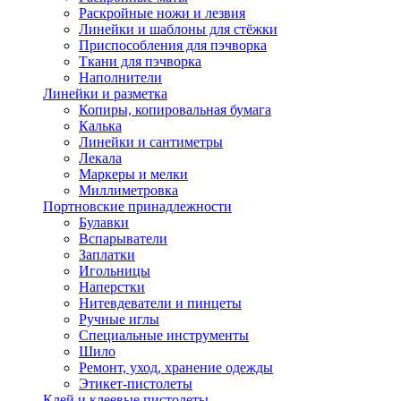
Раскройные ножи и лезвия
Линейки и шаблоны для стёжки
Приспособления для пэчворка
Ткани для пэчворка
Наполнители
Линейки и разметка
Копиры, копировальная бумага
Калька
Линейки и сантиметры
Лекала
Маркеры и мелки
Миллиметровка
Портновские принадлежности
Булавки
Вспарыватели
Заплатки
Игольницы
Наперстки
Нитевдеватели и пинцеты
Ручные иглы
Специальные инструменты
Шило
Ремонт, уход, хранение одежды
Этикет-пистолеты
Клей и клеевые пистолеты