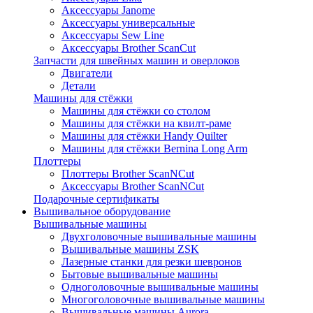
Аксессуары Janome
Аксессуары универсальные
Аксессуары Sew Line
Аксессуары Brother ScanCut
Запчасти для швейных машин и оверлоков
Двигатели
Детали
Машины для стёжки
Машины для стёжки со столом
Машины для стёжки на квилт-раме
Машины для стёжки Handy Quilter
Машины для стёжки Bernina Long Arm
Плоттеры
Плоттеры Brother ScanNCut
Аксессуары Brother ScanNCut
Подарочные сертификаты
Вышивальное оборудование
Вышивальные машины
Двухголовочные вышивальные машины
Вышивальные машины ZSK
Лазерные станки для резки шевронов
Бытовые вышивальные машины
Одноголовочные вышивальные машины
Многоголовочные вышивальные машины
Вышивальные машины Aurora