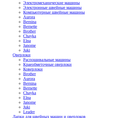
Электромеханические машины
Электронные швейные машины
Компьютерные швейные машины
Aurora
Bernina
Bernette
Brother
Chayka
Elna
Janome
Juki
Оверлоки
Распошивальные машины
Краеобметочные оверлоки
Коверлоки
Brother
Aurora
Bernina
Bernette
Chayka
Elna
Janome
Juki
Leader
Лапки для швейных машин и оверлоков