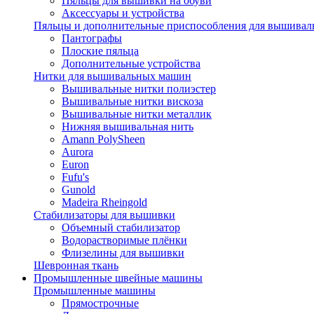
Пяльцы для вышивки на обуви
Аксессуары и устройства
Пяльцы и дополнительные приспособления для вышиваль
Пантографы
Плоские пяльца
Дополнительные устройства
Нитки для вышивальных машин
Вышивальные нитки полиэстер
Вышивальные нитки вискоза
Вышивальные нитки металлик
Нижняя вышивальная нить
Amann PolySheen
Aurora
Euron
Fufu's
Gunold
Madeira Rheingold
Стабилизаторы для вышивки
Объемный стабилизатор
Водорастворимые плёнки
Флизелины для вышивки
Шевронная ткань
Промышленные швейные машины
Промышленные машины
Прямострочные