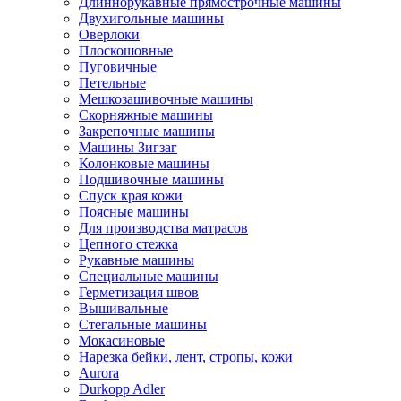
Длиннорукавные прямострочные машины
Двухигольные машины
Оверлоки
Плоскошовные
Пуговичные
Петельные
Мешкозашивочные машины
Скорняжные машины
Закрепочные машины
Машины Зигзаг
Колонковые машины
Подшивочные машины
Спуск края кожи
Поясные машины
Для производства матрасов
Цепного стежка
Рукавные машины
Специальные машины
Герметизация швов
Вышивальные
Стегальные машины
Мокасиновые
Нарезка бейки, лент, стропы, кожи
Aurora
Durkopp Adler