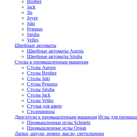
Brother
Jack
Jin
Joyee
Juki
Pegasus
Siruba
Velles
Швейные автоматы
Швейные автоматы Aurora
Швейные автоматы Siruba
Столы к промышленным машинам
Столы Aurora
Столы Brother
Столы Juki
Столы Pegasus
Столы Siruba
Столы Jack
Столы Velles
Стулья для швеи
Столешницы
Двигатели к промышленным машинам
Иглы для промы
Промышленные иглы Schmetz
Промышленные иглы Organ
Лапки, шпули, ремни, масло, светильники