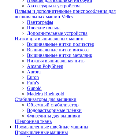
Пяльцы для вышивки на обуви
Аксессуары и устройства
Пяльцы и дополнительные приспособления для
вышивальных машин Velles
Пантографы
Плоские пяльца
Дополнительные устройства
Нитки для вышивальных машин
Вышивальные нитки полиэстер
Вышивальные нитки вискоза
Вышивальные нитки металлик
Нижняя вышивальная нить
Amann PolySheen
Aurora
Euron
Fufu's
Gunold
Madeira Rheingold
Стабилизаторы для вышивки
Объемный стабилизатор
Водорастворимые плёнки
Флизелины для вышивки
Шевронная ткань
Промышленные швейные машины
Промышленные машины