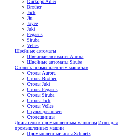
Durkopp Adler
Brother
Jack
Jin
Joyee
Juki
Pegasus
Siruba
Velles
Швейные автоматы
Швейные автоматы Aurora
Швейные автоматы Siruba
Столы к промышленным машинам
Столы Aurora
Столы Brother
Столы Juki
Столы Pegasus
Столы Siruba
Столы Jack
Столы Velles
Стулья для швеи
Столешницы
Двигатели к промышленным машинам
Иглы для
промышленных машин
Промышленные иглы Schmetz