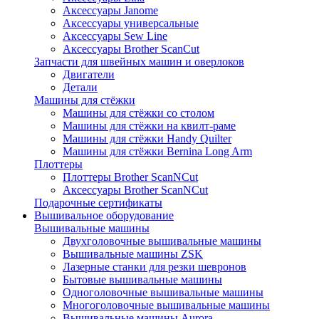
Аксессуары Janome
Аксессуары универсальные
Аксессуары Sew Line
Аксессуары Brother ScanCut
Запчасти для швейных машин и оверлоков
Двигатели
Детали
Машины для стёжки
Машины для стёжки со столом
Машины для стёжки на квилт-раме
Машины для стёжки Handy Quilter
Машины для стёжки Bernina Long Arm
Плоттеры
Плоттеры Brother ScanNCut
Аксессуары Brother ScanNCut
Подарочные сертификаты
Вышивальное оборудование
Вышивальные машины
Двухголовочные вышивальные машины
Вышивальные машины ZSK
Лазерные станки для резки шевронов
Бытовые вышивальные машины
Одноголовочные вышивальные машины
Многоголовочные вышивальные машины
Вышивальные машины Aurora