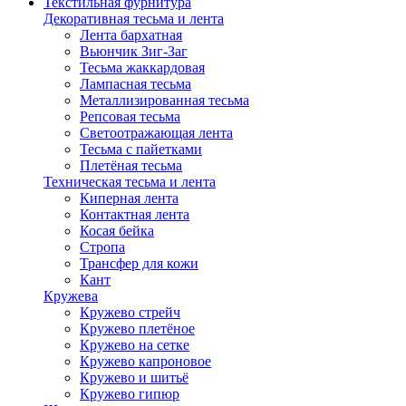
Текстильная фурнитура
Декоративная тесьма и лента
Лента бархатная
Вьюнчик Зиг-Заг
Тесьма жаккардовая
Лампасная тесьма
Металлизированная тесьма
Репсовая тесьма
Светоотражающая лента
Тесьма с пайетками
Плетёная тесьма
Техническая тесьма и лента
Киперная лента
Контактная лента
Косая бейка
Стропа
Трансфер для кожи
Кант
Кружева
Кружево стрейч
Кружево плетёное
Кружево на сетке
Кружево капроновое
Кружево и шитьё
Кружево гипюр