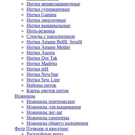
Нитки мешкозашивочные
Нитки суперкрепкие
Нитки Gamma
Нитки оверлочные
Нитки вышивальные
Нить-резинка
Стенды с наполнением
Нитки Amann Belfil, Serafil
Нитки Amann Mettler
Нитки Aurora
Нитки Dor Tak
Нитки Madeira
Нитки mH
Нитки NewStar
Нитки Sew Line
Наборы ниток
Карты цветов ниток
Ножницы
Ножницы портновские
Ножницы для вышивания
Ножницы зиг-заг
Ножницы снипперы
Ножницы общего назначения
Фетр
Пэчворк и квилтинг
Раскройные маты