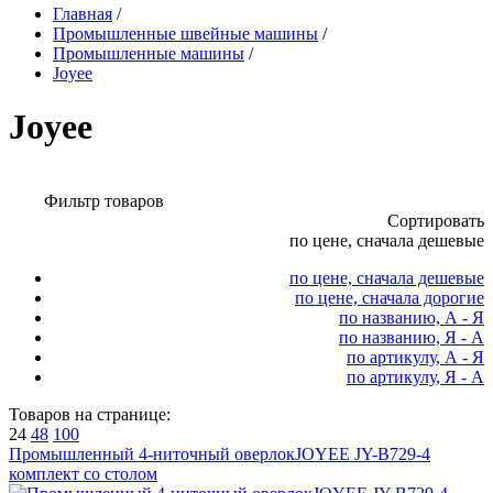
Главная
/
Промышленные швейные машины
/
Промышленные машины
/
Joyee
Joyee
Фильтр товаров
Сортировать
по цене, сначала дешевые
по цене, сначала дешевые
по цене, сначала дорогие
по названию, А - Я
по названию, Я - А
по артикулу, А - Я
по артикулу, Я - А
Товаров на странице:
24
48
100
Промышленный 4-ниточный оверлокJOYEE JY-B729-4
комплект со столом