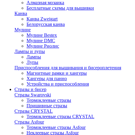
Алмазная мозаика
Бесплатные схемы для вышивки
Канва
Канва Zweigart
Белорусская канва
Мулине
Мулине Bestex
Мулине DMC
Мулине Риолис
Лампы и лупы
Лампы
Лупы
Приспособления для вышивания и бисероплетения
Магнитные рамки и хангеры
Хангеры для панно
Устройства и приспособления
Стразы и бисер
Стразы Swarovski
Термоклеевые стразы
Пришивные стразы
Стразы CRYSTAL
Термоклеевые стразы CRYSTAL
Стразы Asfour
Термоклеевые стразы Asfour
Неклеевые стразы Asfour