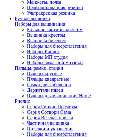
Манжеты, пояса
Перфорированная резинка
Ультракрепкая резинка
Ручная вышивка
Наборы для вышивания
Большие картины крестом
Вышивка крестом
Вышивка бисером
Наборы для бисероплетения
Наборы Риолис
Наборы МП студия
Наборы алмазной мозаики
Пяльцы, рамки, станки
Пяльцы круглые
Пяльцы квадратные
Рамки для гобеленов
Держатели пялец
Пяльцы для вышивания Nurge
Риолис
Серия Риолис Премиум
Серия Сотвори Сама
Серия Веселая пчелка
Частичная вышивка
Поделки и украшения
Наборы для бисероплетения