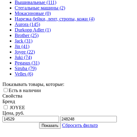
Вышивальные
(111)
Стегальные машины
(2)
Мокасиновые
(0)
Нарезка бейки, лент, стропы, кожи
(4)
Aurora
(145)
Durkopp Adler
(1)
Brother
(25)
Jack
(31)
Jin
(41)
Joyee
(22)
Juki
(74)
Pegasus
(31)
Siruba
(79)
Velles
(6)
Показывать товары, которые:
Есть в наличии
Свойства
Бренд
JOYEE
Цена, руб.
Сбросить фильтр