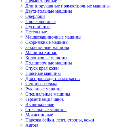
Прямострочные
Длиннорукавные прямострочные машины
Двухигольные машины
Оверлоки
Плоскошовные
Пуговичные
Петельные
Мешкозашивочные машины
Скорняжные машины
Закрепочные машины
Машины Зигзаг
Колонковые машины
Подшивочные машины
Спуск края кожи
Поясные машины
Для производства матрасов
Цепного стежка
Рукавные машины
Специальные машины
Герметизация швов
Вышивальные
Стегальные машины
Мокасиновые
Нарезка бейки, лент, стропы, кожи
Aurora