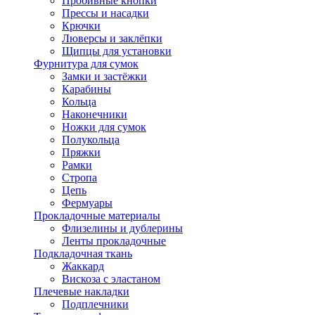
Пробивные кнопки
Прессы и насадки
Крючки
Люверсы и заклёпки
Щипцы для установки
Фурнитура для сумок
Замки и застёжки
Карабины
Кольца
Наконечники
Ножки для сумок
Полукольца
Пряжки
Рамки
Стропа
Цепь
Фермуары
Прокладочные материалы
Флизелины и дублерины
Ленты прокладочные
Подкладочная ткань
Жаккард
Вискоза с эластаном
Плечевые накладки
Подплечники