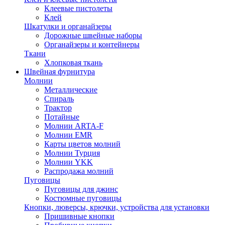
Клеевые пистолеты
Клей
Шкатулки и органайзеры
Дорожные швейные наборы
Органайзеры и контейнеры
Ткани
Хлопковая ткань
Швейная фурнитура
Молнии
Металлические
Спираль
Трактор
Потайные
Молнии ARTA-F
Молнии EMR
Карты цветов молний
Молнии Турция
Молнии YKK
Распродажа молний
Пуговицы
Пуговицы для джинс
Костюмные пуговицы
Кнопки, люверсы, крючки, устройства для установки
Пришивные кнопки