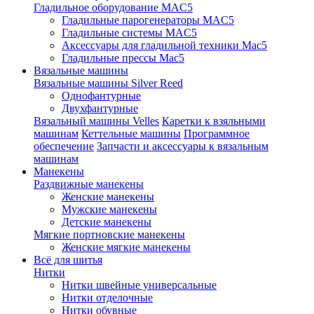
Гладильное оборудование MAC5
Гладильные парогенераторы MAC5
Гладильные системы MAC5
Аксессуары для гладильной техники Mac5
Гладильные прессы Mac5
Вязальные машины
Вязальные машины Silver Reed
Однофантурные
Двухфантурные
Вязальный машины Velles
Каретки к взяльными
машинам
Кеттельные машины
Программное
обеспечение
Запчасти и аксессуары к вязальным
машинам
Манекены
Раздвижные манекены
Женские манекены
Мужские манекены
Детские манекены
Мягкие портновские манекены
Женские мягкие манекены
Всё для шитья
Нитки
Нитки швейные универсальные
Нитки отделочные
Нитки обувные