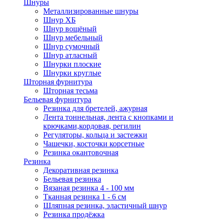
Шнуры
Металлизированные шнуры
Шнур ХБ
Шнур вощёный
Шнур мебельный
Шнур сумочный
Шнур атласный
Шнурки плоские
Шнурки круглые
Шторная фурнитура
Шторная тесьма
Бельевая фурнитура
Резинка для бретелей, ажурная
Лента тоннельная, лента с кнопками и
крючками,кордовая, регилин
Регуляторы, кольца и застежки
Чашечки, косточки корсетные
Резинка окантовочная
Резинка
Декоративная резинка
Бельевая резинка
Вязаная резинка 4 - 100 мм
Тканная резинка 1 - 6 см
Шляпная резинка, эластичный шнур
Резинка продёжка