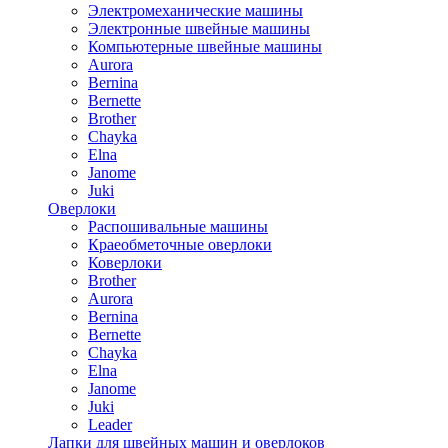
Электромеханические машины
Электронные швейные машины
Компьютерные швейные машины
Aurora
Bernina
Bernette
Brother
Chayka
Elna
Janome
Juki
Оверлоки
Распошивальные машины
Краеобметочные оверлоки
Коверлоки
Brother
Aurora
Bernina
Bernette
Chayka
Elna
Janome
Juki
Leader
Лапки для швейных машин и оверлоков