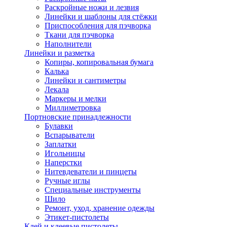
Раскройные ножи и лезвия
Линейки и шаблоны для стёжки
Приспособления для пэчворка
Ткани для пэчворка
Наполнители
Линейки и разметка
Копиры, копировальная бумага
Калька
Линейки и сантиметры
Лекала
Маркеры и мелки
Миллиметровка
Портновские принадлежности
Булавки
Вспарыватели
Заплатки
Игольницы
Наперстки
Нитевдеватели и пинцеты
Ручные иглы
Специальные инструменты
Шило
Ремонт, уход, хранение одежды
Этикет-пистолеты
Клей и клеевые пистолеты