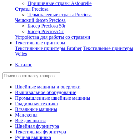
Пришивные стразы Asfourelle
Стразы Preciosa
Термоклеевые стразы Preciosa
Чешский бисер Preciosa
Бисер Preciosa 50г
Бисер Preciosa 5г
Устройства для работы со стразами
Текстильные принтеры
Текстильные принтеры Brother
Текстильные принтеры
Velles
Каталог
Швейные машины и оверлоки
Вышивальное оборудование
Промышленные швейные машины
Гладильная техника
Вязальные машины
Манекены
Всё для шитья
Швейная фурнитура
Текстильная фурнитура
Ручная вышивка