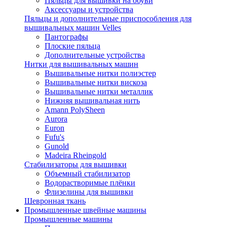
Пяльцы для вышивки на обуви
Аксессуары и устройства
Пяльцы и дополнительные приспособления для
вышивальных машин Velles
Пантографы
Плоские пяльца
Дополнительные устройства
Нитки для вышивальных машин
Вышивальные нитки полиэстер
Вышивальные нитки вискоза
Вышивальные нитки металлик
Нижняя вышивальная нить
Amann PolySheen
Aurora
Euron
Fufu's
Gunold
Madeira Rheingold
Стабилизаторы для вышивки
Объемный стабилизатор
Водорастворимые плёнки
Флизелины для вышивки
Шевронная ткань
Промышленные швейные машины
Промышленные машины