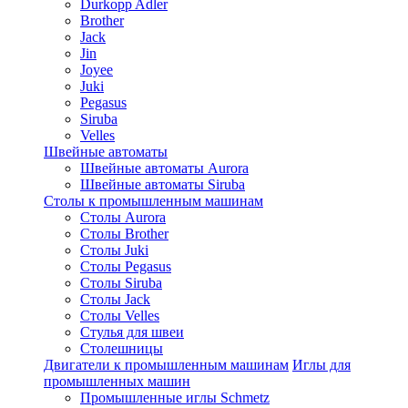
Durkopp Adler
Brother
Jack
Jin
Joyee
Juki
Pegasus
Siruba
Velles
Швейные автоматы
Швейные автоматы Aurora
Швейные автоматы Siruba
Столы к промышленным машинам
Столы Aurora
Столы Brother
Столы Juki
Столы Pegasus
Столы Siruba
Столы Jack
Столы Velles
Стулья для швеи
Столешницы
Двигатели к промышленным машинам
Иглы для
промышленных машин
Промышленные иглы Schmetz