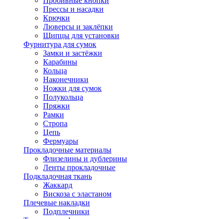
Пробивные кнопки
Прессы и насадки
Крючки
Люверсы и заклёпки
Щипцы для установки
Фурнитура для сумок
Замки и застёжки
Карабины
Кольца
Наконечники
Ножки для сумок
Полукольца
Пряжки
Рамки
Стропа
Цепь
Фермуары
Прокладочные материалы
Флизелины и дублерины
Ленты прокладочные
Подкладочная ткань
Жаккард
Вискоза с эластаном
Плечевые накладки
Подплечники