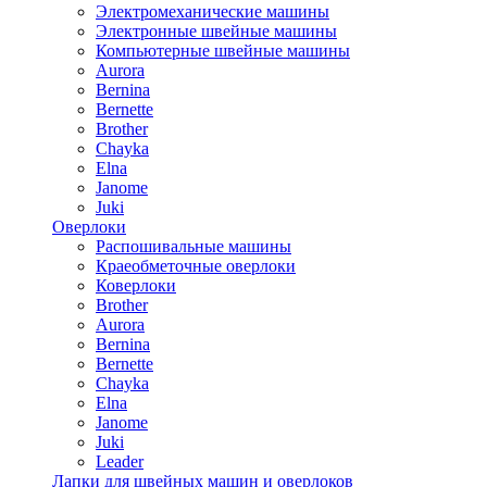
Электромеханические машины
Электронные швейные машины
Компьютерные швейные машины
Aurora
Bernina
Bernette
Brother
Chayka
Elna
Janome
Juki
Оверлоки
Распошивальные машины
Краеобметочные оверлоки
Коверлоки
Brother
Aurora
Bernina
Bernette
Chayka
Elna
Janome
Juki
Leader
Лапки для швейных машин и оверлоков