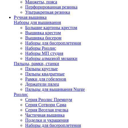
Манжеты, пояса
Перфорированная резинка
Ультракрепкая резинка
Ручная вышивка
Наборы для вышивания
Большие картины крестом
Вышивка крестом
Вышивка бисером
Наборы для бисероплетения
Наборы Риолис
Наборы МП студия
Наборы алмазной мозаики
Пяльцы, рамки, станки
Пяльцы круглые
Пяльцы квадратные
Рамки для гобеленов
Держатели пялец
Пяльцы для вышивания Nurge
Риолис
Серия Риолис Премиум
Серия Сотвори Сама
Серия Веселая пчелка
Частичная вышивка
Поделки и украшения
Наборы для бисероплетения