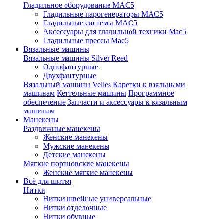
Гладильное оборудование MAC5
Гладильные парогенераторы MAC5
Гладильные системы MAC5
Аксессуары для гладильной техники Mac5
Гладильные прессы Mac5
Вязальные машины
Вязальные машины Silver Reed
Однофантурные
Двухфантурные
Вязальный машины Velles
Каретки к взяльными
машинам
Кеттельные машины
Программное
обеспечение
Запчасти и аксессуары к вязальным
машинам
Манекены
Раздвижные манекены
Женские манекены
Мужские манекены
Детские манекены
Мягкие портновские манекены
Женские мягкие манекены
Всё для шитья
Нитки
Нитки швейные универсальные
Нитки отделочные
Нитки обувные