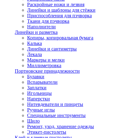
Раскройные ножи и лезвия
Линейки и шаблоны для стёжки
Приспособления для пэчворка
Ткани для пэчворка
Наполнители
Линейки и разметка
Копиры, копировальная бумага
Калька
Линейки и сантиметры
Лекала
Маркеры и мелки
Миллиметровка
Портновские принадлежности
Булавки
Вспарыватели
Заплатки
Игольницы
Наперстки
Нитевдеватели и пинцеты
Ручные иглы
Специальные инструменты
Шило
Ремонт, уход, хранение одежды
Этикет-пистолеты
Клей и клеевые пистолеты