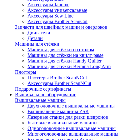
Аксессуары Janome
Аксессуары универсальные
Аксессуары Sew Line
Аксессуары Brother ScanCut
Запчасти для швейных машин и оверлоков
Двигатели
Детали
Машины для стёжки
Машины для стёжки со столом
Машины для стёжки на квилт-раме
Машины для стёжки Handy Quilter
Машины для стёжки Bernina Long Arm
Плоттеры
Плоттеры Brother ScanNCut
Аксессуары Brother ScanNCut
Подарочные сертификаты
Вышивальное оборудование
Вышивальные машины
Двухголовочные вышивальные машины
Вышивальные машины ZSK
Лазерные станки для резки шевронов
Бытовые вышивальные машины
Одноголовочные вышивальные машины
Многоголовочные вышивальные машины
Вышивальные машины Aurora