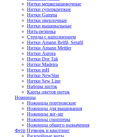
Нитки мешкозашивочные
Нитки суперкрепкие
Нитки Gamma
Нитки оверлочные
Нитки вышивальные
Нить-резинка
Стенды с наполнением
Нитки Amann Belfil, Serafil
Нитки Amann Mettler
Нитки Aurora
Нитки Dor Tak
Нитки Madeira
Нитки mH
Нитки NewStar
Нитки Sew Line
Наборы ниток
Карты цветов ниток
Ножницы
Ножницы портновские
Ножницы для вышивания
Ножницы зиг-заг
Ножницы снипперы
Ножницы общего назначения
Фетр
Пэчворк и квилтинг
Раскройные маты