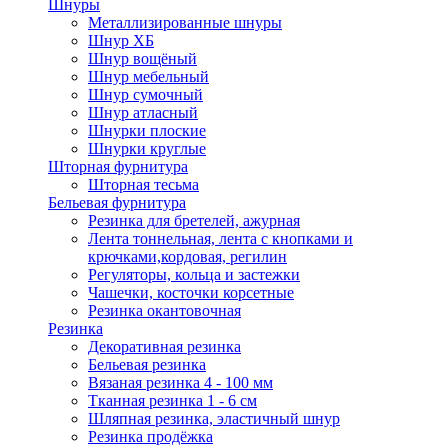
Шнуры
Металлизированные шнуры
Шнур ХБ
Шнур вощёный
Шнур мебельный
Шнур сумочный
Шнур атласный
Шнурки плоские
Шнурки круглые
Шторная фурнитура
Шторная тесьма
Бельевая фурнитура
Резинка для бретелей, ажурная
Лента тоннельная, лента с кнопками и
крючками,кордовая, регилин
Регуляторы, кольца и застежки
Чашечки, косточки корсетные
Резинка окантовочная
Резинка
Декоративная резинка
Бельевая резинка
Вязаная резинка 4 - 100 мм
Тканная резинка 1 - 6 см
Шляпная резинка, эластичный шнур
Резинка продёжка