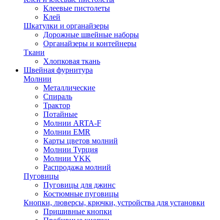
Клеевые пистолеты
Клей
Шкатулки и органайзеры
Дорожные швейные наборы
Органайзеры и контейнеры
Ткани
Хлопковая ткань
Швейная фурнитура
Молнии
Металлические
Спираль
Трактор
Потайные
Молнии ARTA-F
Молнии EMR
Карты цветов молний
Молнии Турция
Молнии YKK
Распродажа молний
Пуговицы
Пуговицы для джинс
Костюмные пуговицы
Кнопки, люверсы, крючки, устройства для установки
Пришивные кнопки