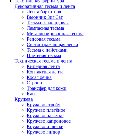
Текстильная фурнитура
Декоративная тесьма и лента
Лента бархатная
Вьюнчик Зиг-Заг
Тесьма жаккардовая
Лампасная тесьма
Металлизированная тесьма
Репсовая тесьма
Светоотражающая лента
Тесьма с пайетками
Плетёная тесьма
Техническая тесьма и лента
Киперная лента
Контактная лента
Косая бейка
Стропа
Трансфер для кожи
Кант
Кружева
Кружево стрейч
Кружево плетёное
Кружево на сетке
Кружево капроновое
Кружево и шитьё
Кружево гипюр