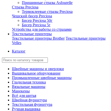
Пришивные стразы Asfourelle
Стразы Preciosa
Термоклеевые стразы Preciosa
Чешский бисер Preciosa
Бисер Preciosa 50г
Бисер Preciosa 5г
Устройства для работы со стразами
Текстильные принтеры
Текстильные принтеры Brother
Текстильные принтеры
Velles
Каталог
Швейные машины и оверлоки
Вышивальное оборудование
Промышленные швейные машины
Гладильная техника
Вязальные машины
Манекены
Всё для шитья
Швейная фурнитура
Текстильная фурнитура
Ручная вышивка