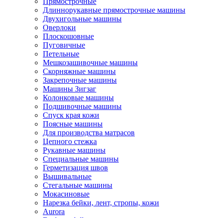
Прямострочные
Длиннорукавные прямострочные машины
Двухигольные машины
Оверлоки
Плоскошовные
Пуговичные
Петельные
Мешкозашивочные машины
Скорняжные машины
Закрепочные машины
Машины Зигзаг
Колонковые машины
Подшивочные машины
Спуск края кожи
Поясные машины
Для производства матрасов
Цепного стежка
Рукавные машины
Специальные машины
Герметизация швов
Вышивальные
Стегальные машины
Мокасиновые
Нарезка бейки, лент, стропы, кожи
Aurora