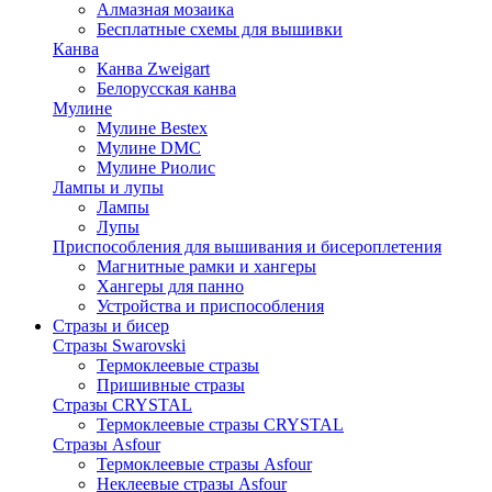
Алмазная мозаика
Бесплатные схемы для вышивки
Канва
Канва Zweigart
Белорусская канва
Мулине
Мулине Bestex
Мулине DMC
Мулине Риолис
Лампы и лупы
Лампы
Лупы
Приспособления для вышивания и бисероплетения
Магнитные рамки и хангеры
Хангеры для панно
Устройства и приспособления
Стразы и бисер
Стразы Swarovski
Термоклеевые стразы
Пришивные стразы
Стразы CRYSTAL
Термоклеевые стразы CRYSTAL
Стразы Asfour
Термоклеевые стразы Asfour
Неклеевые стразы Asfour