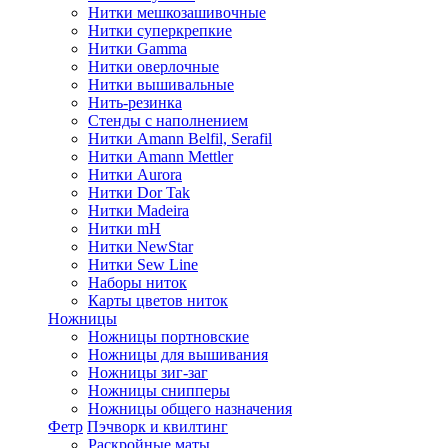
Нитки мешкозашивочные
Нитки суперкрепкие
Нитки Gamma
Нитки оверлочные
Нитки вышивальные
Нить-резинка
Стенды с наполнением
Нитки Amann Belfil, Serafil
Нитки Amann Mettler
Нитки Aurora
Нитки Dor Tak
Нитки Madeira
Нитки mH
Нитки NewStar
Нитки Sew Line
Наборы ниток
Карты цветов ниток
Ножницы
Ножницы портновские
Ножницы для вышивания
Ножницы зиг-заг
Ножницы снипперы
Ножницы общего назначения
Фетр
Пэчворк и квилтинг
Раскройные маты