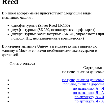
Reed
В нашем ассортименте присутствуют следующие виды
вязальных машин :
однофантурные (Silver Reed LK150)
двухфантурные (SK280, используются перфокарты)
двухфантурные компьютерные (SK840, управляются при
помощи ПК, неограниченные возможности)
В интернет-магазине Unisew вы можете купить вязальную
машину в Москве со всеми необходимыми аксессуарами и
доставкой.
Фильтр товаров
Сортировать
по цене, сначала дешевые
по цене, сначала дешевые
по цене, сначала дорогие
по названию, А - Я
по названию, Я - А
по артикулу, А - Я
по артикулу, Я - А