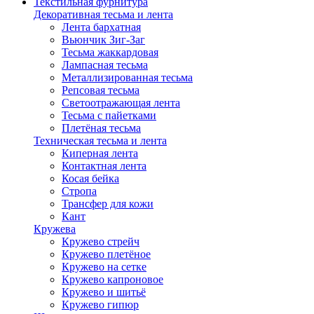
Текстильная фурнитура
Декоративная тесьма и лента
Лента бархатная
Вьюнчик Зиг-Заг
Тесьма жаккардовая
Лампасная тесьма
Металлизированная тесьма
Репсовая тесьма
Светоотражающая лента
Тесьма с пайетками
Плетёная тесьма
Техническая тесьма и лента
Киперная лента
Контактная лента
Косая бейка
Стропа
Трансфер для кожи
Кант
Кружева
Кружево стрейч
Кружево плетёное
Кружево на сетке
Кружево капроновое
Кружево и шитьё
Кружево гипюр