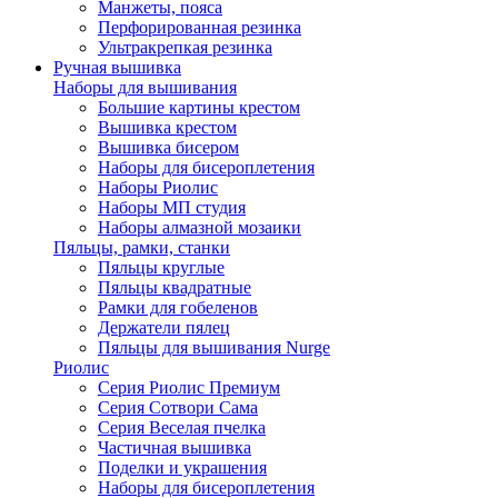
Манжеты, пояса
Перфорированная резинка
Ультракрепкая резинка
Ручная вышивка
Наборы для вышивания
Большие картины крестом
Вышивка крестом
Вышивка бисером
Наборы для бисероплетения
Наборы Риолис
Наборы МП студия
Наборы алмазной мозаики
Пяльцы, рамки, станки
Пяльцы круглые
Пяльцы квадратные
Рамки для гобеленов
Держатели пялец
Пяльцы для вышивания Nurge
Риолис
Серия Риолис Премиум
Серия Сотвори Сама
Серия Веселая пчелка
Частичная вышивка
Поделки и украшения
Наборы для бисероплетения