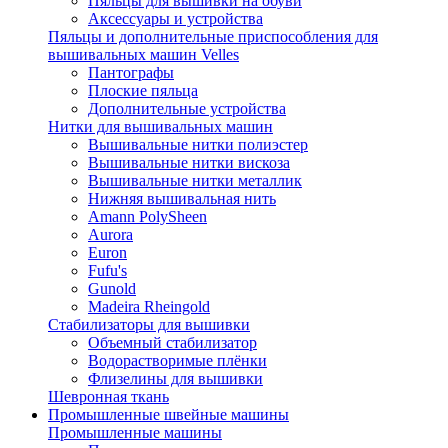
Пяльцы для вышивки на обуви
Аксессуары и устройства
Пяльцы и дополнительные приспособления для
вышивальных машин Velles
Пантографы
Плоские пяльца
Дополнительные устройства
Нитки для вышивальных машин
Вышивальные нитки полиэстер
Вышивальные нитки вискоза
Вышивальные нитки металлик
Нижняя вышивальная нить
Amann PolySheen
Aurora
Euron
Fufu's
Gunold
Madeira Rheingold
Стабилизаторы для вышивки
Объемный стабилизатор
Водорастворимые плёнки
Флизелины для вышивки
Шевронная ткань
Промышленные швейные машины
Промышленные машины