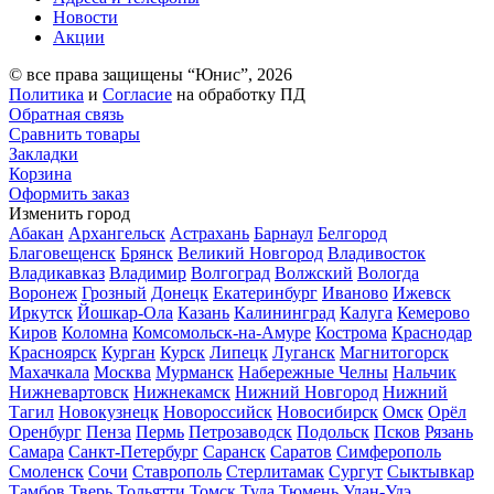
Новости
Акции
© все права защищены “Юнис”, 2026
Политика
и
Согласие
на обработку ПД
Обратная связь
Сравнить товары
Закладки
Корзина
Оформить заказ
Изменить город
Абакан
Архангельск
Астрахань
Барнаул
Белгород
Благовещенск
Брянск
Великий Новгород
Владивосток
Владикавказ
Владимир
Волгоград
Волжский
Вологда
Воронеж
Грозный
Донецк
Екатеринбург
Иваново
Ижевск
Иркутск
Йошкар-Ола
Казань
Калининград
Калуга
Кемерово
Киров
Коломна
Комсомольск-на-Амуре
Кострома
Краснодар
Красноярск
Курган
Курск
Липецк
Луганск
Магнитогорск
Махачкала
Москва
Мурманск
Набережные Челны
Нальчик
Нижневартовск
Нижнекамск
Нижний Новгород
Нижний
Тагил
Новокузнецк
Новороссийск
Новосибирск
Омск
Орёл
Оренбург
Пенза
Пермь
Петрозаводск
Подольск
Псков
Рязань
Самара
Санкт-Петербург
Саранск
Саратов
Симферополь
Смоленск
Сочи
Ставрополь
Стерлитамак
Сургут
Сыктывкар
Тамбов
Тверь
Тольятти
Томск
Тула
Тюмень
Улан-Удэ