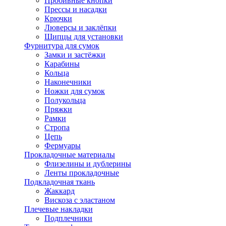
Пробивные кнопки
Прессы и насадки
Крючки
Люверсы и заклёпки
Щипцы для установки
Фурнитура для сумок
Замки и застёжки
Карабины
Кольца
Наконечники
Ножки для сумок
Полукольца
Пряжки
Рамки
Стропа
Цепь
Фермуары
Прокладочные материалы
Флизелины и дублерины
Ленты прокладочные
Подкладочная ткань
Жаккард
Вискоза с эластаном
Плечевые накладки
Подплечники