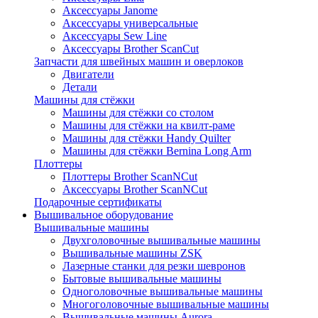
Аксессуары Janome
Аксессуары универсальные
Аксессуары Sew Line
Аксессуары Brother ScanCut
Запчасти для швейных машин и оверлоков
Двигатели
Детали
Машины для стёжки
Машины для стёжки со столом
Машины для стёжки на квилт-раме
Машины для стёжки Handy Quilter
Машины для стёжки Bernina Long Arm
Плоттеры
Плоттеры Brother ScanNCut
Аксессуары Brother ScanNCut
Подарочные сертификаты
Вышивальное оборудование
Вышивальные машины
Двухголовочные вышивальные машины
Вышивальные машины ZSK
Лазерные станки для резки шевронов
Бытовые вышивальные машины
Одноголовочные вышивальные машины
Многоголовочные вышивальные машины
Вышивальные машины Aurora