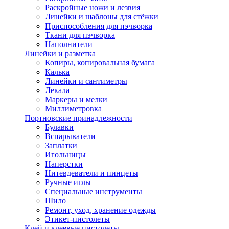
Раскройные ножи и лезвия
Линейки и шаблоны для стёжки
Приспособления для пэчворка
Ткани для пэчворка
Наполнители
Линейки и разметка
Копиры, копировальная бумага
Калька
Линейки и сантиметры
Лекала
Маркеры и мелки
Миллиметровка
Портновские принадлежности
Булавки
Вспарыватели
Заплатки
Игольницы
Наперстки
Нитевдеватели и пинцеты
Ручные иглы
Специальные инструменты
Шило
Ремонт, уход, хранение одежды
Этикет-пистолеты
Клей и клеевые пистолеты