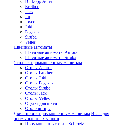
Durkopp Adler
Brother
Jack
Jin
Joyee
Juki
Pegasus
Siruba
Velles
Швейные автоматы
Швейные автоматы Aurora
Швейные автоматы Siruba
Столы к промышленным машинам
Столы Aurora
Столы Brother
Столы Juki
Столы Pegasus
Столы Siruba
Столы Jack
Столы Velles
Стулья для швеи
Столешницы
Двигатели к промышленным машинам
Иглы для
промышленных машин
Промышленные иглы Schmetz