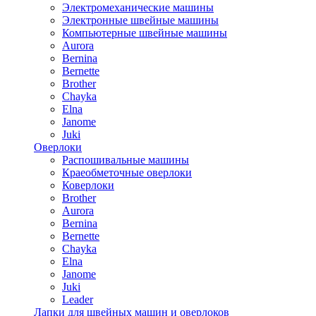
Электромеханические машины
Электронные швейные машины
Компьютерные швейные машины
Aurora
Bernina
Bernette
Brother
Chayka
Elna
Janome
Juki
Оверлоки
Распошивальные машины
Краеобметочные оверлоки
Коверлоки
Brother
Aurora
Bernina
Bernette
Chayka
Elna
Janome
Juki
Leader
Лапки для швейных машин и оверлоков