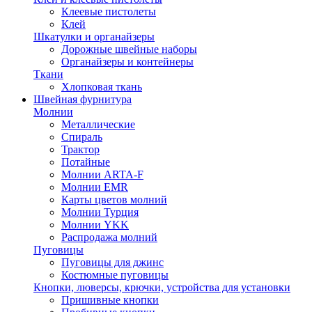
Клеевые пистолеты
Клей
Шкатулки и органайзеры
Дорожные швейные наборы
Органайзеры и контейнеры
Ткани
Хлопковая ткань
Швейная фурнитура
Молнии
Металлические
Спираль
Трактор
Потайные
Молнии ARTA-F
Молнии EMR
Карты цветов молний
Молнии Турция
Молнии YKK
Распродажа молний
Пуговицы
Пуговицы для джинс
Костюмные пуговицы
Кнопки, люверсы, крючки, устройства для установки
Пришивные кнопки