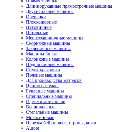
Прямострочные
Длиннорукавные прямострочные машины
Двухигольные машины
Оверлоки
Плоскошовные
Пуговичные
Петельные
Мешкозашивочные машины
Скорняжные машины
Закрепочные машины
Машины Зигзаг
Колонковые машины
Подшивочные машины
Спуск края кожи
Поясные машины
Для производства матрасов
Цепного стежка
Рукавные машины
Специальные машины
Герметизация швов
Вышивальные
Стегальные машины
Мокасиновые
Нарезка бейки, лент, стропы, кожи
Aurora