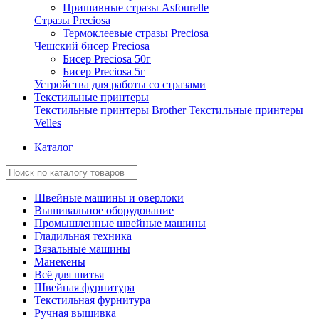
Пришивные стразы Asfourelle
Стразы Preciosa
Термоклеевые стразы Preciosa
Чешский бисер Preciosa
Бисер Preciosa 50г
Бисер Preciosa 5г
Устройства для работы со стразами
Текстильные принтеры
Текстильные принтеры Brother
Текстильные принтеры
Velles
Каталог
Швейные машины и оверлоки
Вышивальное оборудование
Промышленные швейные машины
Гладильная техника
Вязальные машины
Манекены
Всё для шитья
Швейная фурнитура
Текстильная фурнитура
Ручная вышивка