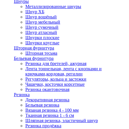
Шнуры
Металлизированные шнуры
Шнур ХБ
Шнур вощёный
Шнур мебельный
Шнур сумочный
Шнур атласный
Шнурки плоские
Шнурки круглые
Шторная фурнитура
Шторная тесьма
Бельевая фурнитура
Резинка для бретелей, ажурная
Лента тоннельная, лента с кнопками и
крючками,кордовая, регилин
Регуляторы, кольца и застежки
Чашечки, косточки корсетные
Резинка окантовочная
Резинка
Декоративная резинка
Бельевая резинка
Вязаная резинка 4 - 100 мм
Тканная резинка 1 - 6 см
Шляпная резинка, эластичный шнур
Резинка продёжка