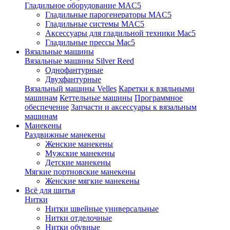
Гладильное оборудование MAC5
Гладильные парогенераторы MAC5
Гладильные системы MAC5
Аксессуары для гладильной техники Mac5
Гладильные прессы Mac5
Вязальные машины
Вязальные машины Silver Reed
Однофантурные
Двухфантурные
Вязальный машины Velles
Каретки к взяльными
машинам
Кеттельные машины
Программное
обеспечение
Запчасти и аксессуары к вязальным
машинам
Манекены
Раздвижные манекены
Женские манекены
Мужские манекены
Детские манекены
Мягкие портновские манекены
Женские мягкие манекены
Всё для шитья
Нитки
Нитки швейные универсальные
Нитки отделочные
Нитки обувные