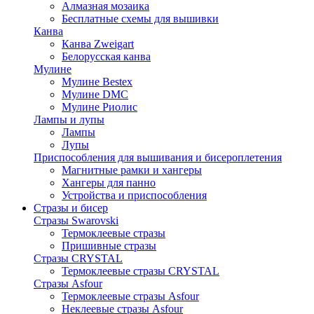
Алмазная мозаика
Бесплатные схемы для вышивки
Канва
Канва Zweigart
Белорусская канва
Мулине
Мулине Bestex
Мулине DMC
Мулине Риолис
Лампы и лупы
Лампы
Лупы
Приспособления для вышивания и бисероплетения
Магнитные рамки и хангеры
Хангеры для панно
Устройства и приспособления
Стразы и бисер
Стразы Swarovski
Термоклеевые стразы
Пришивные стразы
Стразы CRYSTAL
Термоклеевые стразы CRYSTAL
Стразы Asfour
Термоклеевые стразы Asfour
Неклеевые стразы Asfour