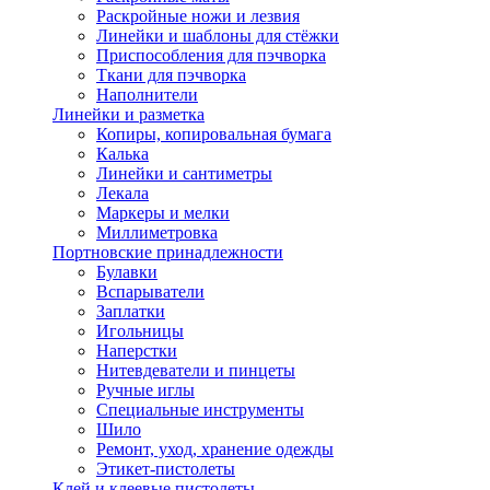
Раскройные ножи и лезвия
Линейки и шаблоны для стёжки
Приспособления для пэчворка
Ткани для пэчворка
Наполнители
Линейки и разметка
Копиры, копировальная бумага
Калька
Линейки и сантиметры
Лекала
Маркеры и мелки
Миллиметровка
Портновские принадлежности
Булавки
Вспарыватели
Заплатки
Игольницы
Наперстки
Нитевдеватели и пинцеты
Ручные иглы
Специальные инструменты
Шило
Ремонт, уход, хранение одежды
Этикет-пистолеты
Клей и клеевые пистолеты