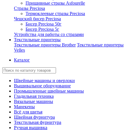
Пришивные стразы Asfourelle
Стразы Preciosa
Термоклеевые стразы Preciosa
Чешский бисер Preciosa
Бисер Preciosa 50г
Бисер Preciosa 5г
Устройства для работы со стразами
Текстильные принтеры
Текстильные принтеры Brother
Текстильные принтеры
Velles
Каталог
Швейные машины и оверлоки
Вышивальное оборудование
Промышленные швейные машины
Гладильная техника
Вязальные машины
Манекены
Всё для шитья
Швейная фурнитура
Текстильная фурнитура
Ручная вышивка