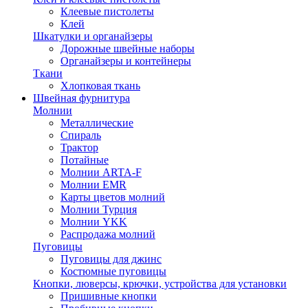
Клеевые пистолеты
Клей
Шкатулки и органайзеры
Дорожные швейные наборы
Органайзеры и контейнеры
Ткани
Хлопковая ткань
Швейная фурнитура
Молнии
Металлические
Спираль
Трактор
Потайные
Молнии ARTA-F
Молнии EMR
Карты цветов молний
Молнии Турция
Молнии YKK
Распродажа молний
Пуговицы
Пуговицы для джинс
Костюмные пуговицы
Кнопки, люверсы, крючки, устройства для установки
Пришивные кнопки