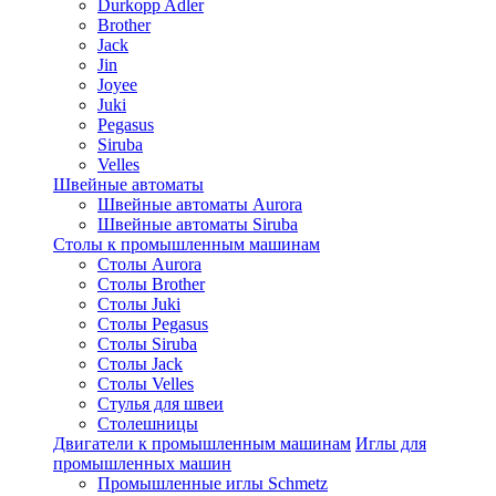
Durkopp Adler
Brother
Jack
Jin
Joyee
Juki
Pegasus
Siruba
Velles
Швейные автоматы
Швейные автоматы Aurora
Швейные автоматы Siruba
Столы к промышленным машинам
Столы Aurora
Столы Brother
Столы Juki
Столы Pegasus
Столы Siruba
Столы Jack
Столы Velles
Стулья для швеи
Столешницы
Двигатели к промышленным машинам
Иглы для
промышленных машин
Промышленные иглы Schmetz