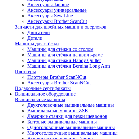
Аксессуары Janome
Аксессуары универсальные
Аксессуары Sew Line
Аксессуары Brother ScanCut
Запчасти для швейных машин и оверлоков
Двигатели
Детали
Машины для стёжки
Машины для стёжки со столом
Машины для стёжки на квилт-раме
Машины для стёжки Handy Quilter
Машины для стёжки Bernina Long Arm
Плоттеры
Плоттеры Brother ScanNCut
Аксессуары Brother ScanNCut
Подарочные сертификаты
Вышивальное оборудование
Вышивальные машины
Двухголовочные вышивальные машины
Вышивальные машины ZSK
Лазерные станки для резки шевронов
Бытовые вышивальные машины
Одноголовочные вышивальные машины
Многоголовочные вышивальные машины
Вышивальные машины Aurora