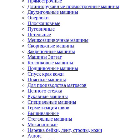
Прямострочные
Длиннорукавные прямострочные машины
Двухигольные машины
Оверлоки
Плоскошовные
Пуговичные
Петельные
Мешкозашивочные машины
Скорняжные машины
Закрепочные машины
Машины Зигзаг
Колонковые машины
Подшивочные машины
Спуск края кожи
Поясные машины
Для производства матрасов
Цепного стежка
Рукавные машины
Специальные машины
Герметизация швов
Вышивальные
Стегальные машины
Мокасиновые
Нарезка бейки, лент, стропы, кожи
Aurora