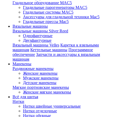
Гладильное оборудование MAC5
Гладильные парогенераторы MAC5
Гладильные системы MAC5
Аксессуары для гладильной техники Mac5
Гладильные прессы Mac5
Вязальные машины
Вязальные машины Silver Reed
Однофантурные
Двухфантурные
Вязальный машины Velles
Каретки к взяльными
машинам
Кеттельные машины
Программное
обеспечение
Запчасти и аксессуары к вязальным
машинам
Манекены
Раздвижные манекены
Женские манекены
Мужские манекены
Детские манекены
Мягкие портновские манекены
Женские мягкие манекены
Всё для шитья
Нитки
Нитки швейные универсальные
Нитки отделочные
Нитки обувные