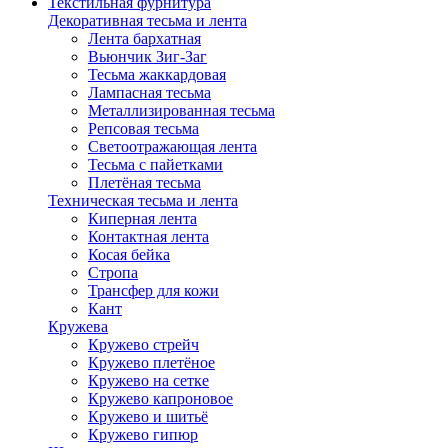
Текстильная фурнитура
Декоративная тесьма и лента
Лента бархатная
Вьюнчик Зиг-Заг
Тесьма жаккардовая
Лампасная тесьма
Металлизированная тесьма
Репсовая тесьма
Светоотражающая лента
Тесьма с пайетками
Плетёная тесьма
Техническая тесьма и лента
Киперная лента
Контактная лента
Косая бейка
Стропа
Трансфер для кожи
Кант
Кружева
Кружево стрейч
Кружево плетёное
Кружево на сетке
Кружево капроновое
Кружево и шитьё
Кружево гипюр