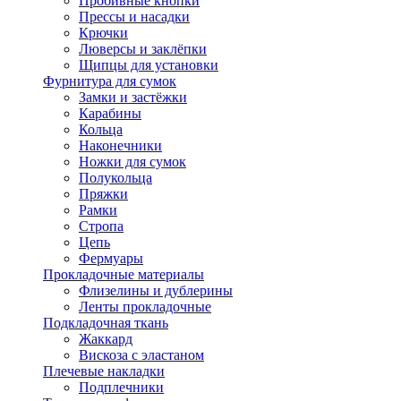
Пробивные кнопки
Прессы и насадки
Крючки
Люверсы и заклёпки
Щипцы для установки
Фурнитура для сумок
Замки и застёжки
Карабины
Кольца
Наконечники
Ножки для сумок
Полукольца
Пряжки
Рамки
Стропа
Цепь
Фермуары
Прокладочные материалы
Флизелины и дублерины
Ленты прокладочные
Подкладочная ткань
Жаккард
Вискоза с эластаном
Плечевые накладки
Подплечники