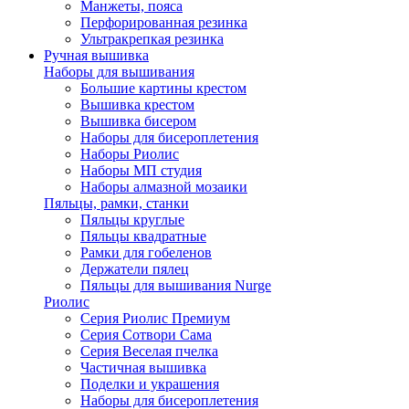
Манжеты, пояса
Перфорированная резинка
Ультракрепкая резинка
Ручная вышивка
Наборы для вышивания
Большие картины крестом
Вышивка крестом
Вышивка бисером
Наборы для бисероплетения
Наборы Риолис
Наборы МП студия
Наборы алмазной мозаики
Пяльцы, рамки, станки
Пяльцы круглые
Пяльцы квадратные
Рамки для гобеленов
Держатели пялец
Пяльцы для вышивания Nurge
Риолис
Серия Риолис Премиум
Серия Сотвори Сама
Серия Веселая пчелка
Частичная вышивка
Поделки и украшения
Наборы для бисероплетения