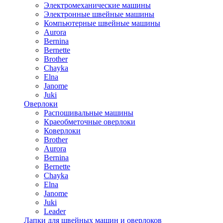
Электромеханические машины
Электронные швейные машины
Компьютерные швейные машины
Aurora
Bernina
Bernette
Brother
Chayka
Elna
Janome
Juki
Оверлоки
Распошивальные машины
Краеобметочные оверлоки
Коверлоки
Brother
Aurora
Bernina
Bernette
Chayka
Elna
Janome
Juki
Leader
Лапки для швейных машин и оверлоков