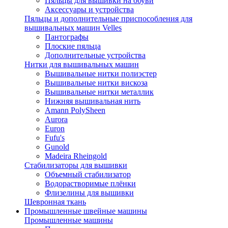
Пяльцы для вышивки на обуви
Аксессуары и устройства
Пяльцы и дополнительные приспособления для
вышивальных машин Velles
Пантографы
Плоские пяльца
Дополнительные устройства
Нитки для вышивальных машин
Вышивальные нитки полиэстер
Вышивальные нитки вискоза
Вышивальные нитки металлик
Нижняя вышивальная нить
Amann PolySheen
Aurora
Euron
Fufu's
Gunold
Madeira Rheingold
Стабилизаторы для вышивки
Объемный стабилизатор
Водорастворимые плёнки
Флизелины для вышивки
Шевронная ткань
Промышленные швейные машины
Промышленные машины