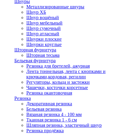
Шнуры
Металлизированные шнуры
Шнур ХБ
Шнур вощёный
Шнур мебельный
Шнур сумочный
Шнур атласный
Шнурки плоские
Шнурки круглые
Шторная фурнитура
Шторная тесьма
Бельевая фурнитура
Резинка для бретелей, ажурная
Лента тоннельная, лента с кнопками и
крючками,кордовая, регилин
Регуляторы, кольца и застежки
Чашечки, косточки корсетные
Резинка окантовочная
Резинка
Декоративная резинка
Бельевая резинка
Вязаная резинка 4 - 100 мм
Тканная резинка 1 - 6 см
Шляпная резинка, эластичный шнур
Резинка продёжка