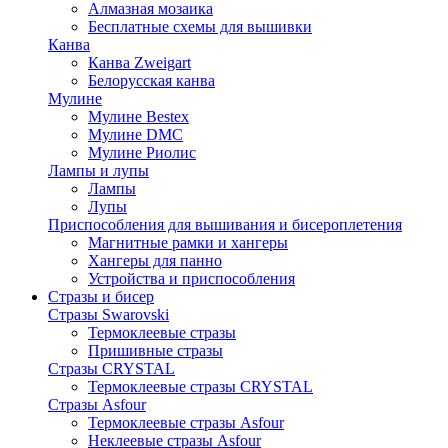
Алмазная мозаика
Бесплатные схемы для вышивки
Канва
Канва Zweigart
Белорусская канва
Мулине
Мулине Bestex
Мулине DMC
Мулине Риолис
Лампы и лупы
Лампы
Лупы
Приспособления для вышивания и бисероплетения
Магнитные рамки и хангеры
Хангеры для панно
Устройства и приспособления
Стразы и бисер
Стразы Swarovski
Термоклеевые стразы
Пришивные стразы
Стразы CRYSTAL
Термоклеевые стразы CRYSTAL
Стразы Asfour
Термоклеевые стразы Asfour
Неклеевые стразы Asfour