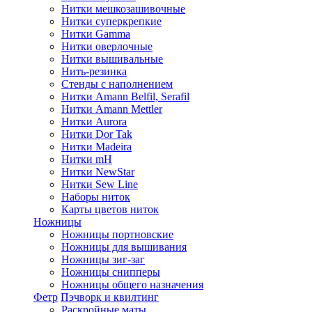
Нитки мешкозашивочные
Нитки суперкрепкие
Нитки Gamma
Нитки оверлочные
Нитки вышивальные
Нить-резинка
Стенды с наполнением
Нитки Amann Belfil, Serafil
Нитки Amann Mettler
Нитки Aurora
Нитки Dor Tak
Нитки Madeira
Нитки mH
Нитки NewStar
Нитки Sew Line
Наборы ниток
Карты цветов ниток
Ножницы
Ножницы портновские
Ножницы для вышивания
Ножницы зиг-заг
Ножницы снипперы
Ножницы общего назначения
Фетр
Пэчворк и квилтинг
Раскройные маты