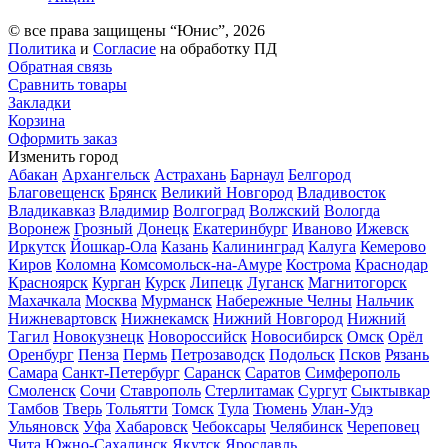
© все права защищены “Юнис”, 2026
Политика
и
Согласие
на обработку ПД
Обратная связь
Сравнить товары
Закладки
Корзина
Оформить заказ
Изменить город
Абакан
Архангельск
Астрахань
Барнаул
Белгород
Благовещенск
Брянск
Великий Новгород
Владивосток
Владикавказ
Владимир
Волгоград
Волжский
Вологда
Воронеж
Грозный
Донецк
Екатеринбург
Иваново
Ижевск
Иркутск
Йошкар-Ола
Казань
Калининград
Калуга
Кемерово
Киров
Коломна
Комсомольск-на-Амуре
Кострома
Краснодар
Красноярск
Курган
Курск
Липецк
Луганск
Магнитогорск
Махачкала
Москва
Мурманск
Набережные Челны
Нальчик
Нижневартовск
Нижнекамск
Нижний Новгород
Нижний
Тагил
Новокузнецк
Новороссийск
Новосибирск
Омск
Орёл
Оренбург
Пенза
Пермь
Петрозаводск
Подольск
Псков
Рязань
Самара
Санкт-Петербург
Саранск
Саратов
Симферополь
Смоленск
Сочи
Ставрополь
Стерлитамак
Сургут
Сыктывкар
Тамбов
Тверь
Тольятти
Томск
Тула
Тюмень
Улан-Удэ
Ульяновск
Уфа
Хабаровск
Чебоксары
Челябинск
Череповец
Чита
Южно-Сахалинск
Якутск
Ярославль