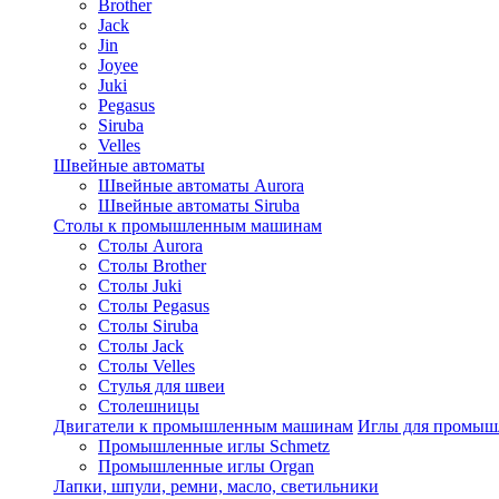
Brother
Jack
Jin
Joyee
Juki
Pegasus
Siruba
Velles
Швейные автоматы
Швейные автоматы Aurora
Швейные автоматы Siruba
Столы к промышленным машинам
Столы Aurora
Столы Brother
Столы Juki
Столы Pegasus
Столы Siruba
Столы Jack
Столы Velles
Стулья для швеи
Столешницы
Двигатели к промышленным машинам
Иглы для промы
Промышленные иглы Schmetz
Промышленные иглы Organ
Лапки, шпули, ремни, масло, светильники