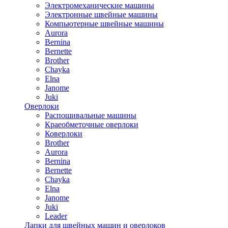
Электромеханические машины
Электронные швейные машины
Компьютерные швейные машины
Aurora
Bernina
Bernette
Brother
Chayka
Elna
Janome
Juki
Оверлоки
Распошивальные машины
Краеобметочные оверлоки
Коверлоки
Brother
Aurora
Bernina
Bernette
Chayka
Elna
Janome
Juki
Leader
Лапки для швейных машин и оверлоков