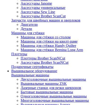
Аксессуары Janome
Аксессуары универсальные
Аксессуары Sew Line
Аксессуары Brother ScanCut
Запчасти для швейных машин и оверлоков
Двигатели
Детали
Машины для стёжки
Машины для стёжки со столом
Машины для стёжки на квилт-раме
Машины для стёжки Handy Quilter
Машины для стёжки Bernina Long Arm
Плоттеры
Плоттеры Brother ScanNCut
Аксессуары Brother ScanNCut
Подарочные сертификаты
Вышивальное оборудование
Вышивальные машины
Двухголовочные вышивальные машины
Вышивальные машины ZSK
Лазерные станки для резки шевронов
Бытовые вышивальные машины
Одноголовочные вышивальные машины
Многоголовочные вышивальные машины
Вышивальные машины Aurora