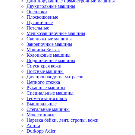
Длиннорукавные прямострочные машины
Двухигольные машины
Оверлоки
Плоскошовные
Пуговичные
Петельные
Мешкозашивочные машины
Скорняжные машины
Закрепочные машины
Машины Зигзаг
Колонковые машины
Подшивочные машины
Спуск края кожи
Поясные машины
Для производства матрасов
Цепного стежка
Рукавные машины
Специальные машины
Герметизация швов
Вышивальные
Стегальные машины
Мокасиновые
Нарезка бейки, лент, стропы, кожи
Aurora
Durkopp Adler