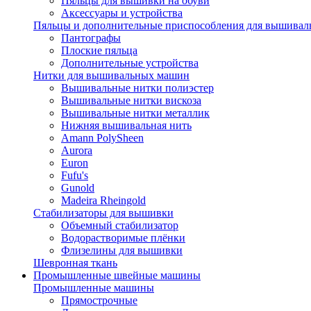
Пяльцы для вышивки на обуви
Аксессуары и устройства
Пяльцы и дополнительные приспособления для вышиваль
Пантографы
Плоские пяльца
Дополнительные устройства
Нитки для вышивальных машин
Вышивальные нитки полиэстер
Вышивальные нитки вискоза
Вышивальные нитки металлик
Нижняя вышивальная нить
Amann PolySheen
Aurora
Euron
Fufu's
Gunold
Madeira Rheingold
Стабилизаторы для вышивки
Объемный стабилизатор
Водорастворимые плёнки
Флизелины для вышивки
Шевронная ткань
Промышленные швейные машины
Промышленные машины
Прямострочные