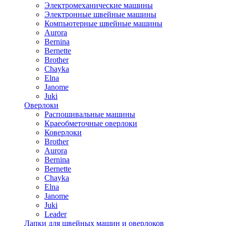
Электромеханические машины
Электронные швейные машины
Компьютерные швейные машины
Aurora
Bernina
Bernette
Brother
Chayka
Elna
Janome
Juki
Оверлоки
Распошивальные машины
Краеобметочные оверлоки
Коверлоки
Brother
Aurora
Bernina
Bernette
Chayka
Elna
Janome
Juki
Leader
Лапки для швейных машин и оверлоков