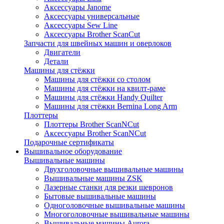
Аксессуары Janome
Аксессуары универсальные
Аксессуары Sew Line
Аксессуары Brother ScanCut
Запчасти для швейных машин и оверлоков
Двигатели
Детали
Машины для стёжки
Машины для стёжки со столом
Машины для стёжки на квилт-раме
Машины для стёжки Handy Quilter
Машины для стёжки Bernina Long Arm
Плоттеры
Плоттеры Brother ScanNCut
Аксессуары Brother ScanNCut
Подарочные сертификаты
Вышивальное оборудование
Вышивальные машины
Двухголовочные вышивальные машины
Вышивальные машины ZSK
Лазерные станки для резки шевронов
Бытовые вышивальные машины
Одноголовочные вышивальные машины
Многоголовочные вышивальные машины
Вышивальные машины Aurora