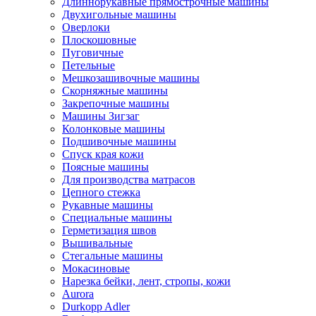
Длиннорукавные прямострочные машины
Двухигольные машины
Оверлоки
Плоскошовные
Пуговичные
Петельные
Мешкозашивочные машины
Скорняжные машины
Закрепочные машины
Машины Зигзаг
Колонковые машины
Подшивочные машины
Спуск края кожи
Поясные машины
Для производства матрасов
Цепного стежка
Рукавные машины
Специальные машины
Герметизация швов
Вышивальные
Стегальные машины
Мокасиновые
Нарезка бейки, лент, стропы, кожи
Aurora
Durkopp Adler