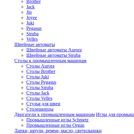
Brother
Jack
Jin
Joyee
Juki
Pegasus
Siruba
Velles
Швейные автоматы
Швейные автоматы Aurora
Швейные автоматы Siruba
Столы к промышленным машинам
Столы Aurora
Столы Brother
Столы Juki
Столы Pegasus
Столы Siruba
Столы Jack
Столы Velles
Стулья для швеи
Столешницы
Двигатели к промышленным машинам
Иглы для промы
Промышленные иглы Schmetz
Промышленные иглы Organ
Лапки, шпули, ремни, масло, светильники