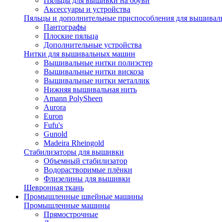
Пяльцы для вышивки на обуви
Аксессуары и устройства
Пяльцы и дополнительные приспособления для вышиваль
Пантографы
Плоские пяльца
Дополнительные устройства
Нитки для вышивальных машин
Вышивальные нитки полиэстер
Вышивальные нитки вискоза
Вышивальные нитки металлик
Нижняя вышивальная нить
Amann PolySheen
Aurora
Euron
Fufu's
Gunold
Madeira Rheingold
Стабилизаторы для вышивки
Объемный стабилизатор
Водорастворимые плёнки
Флизелины для вышивки
Шевронная ткань
Промышленные швейные машины
Промышленные машины
Прямострочные