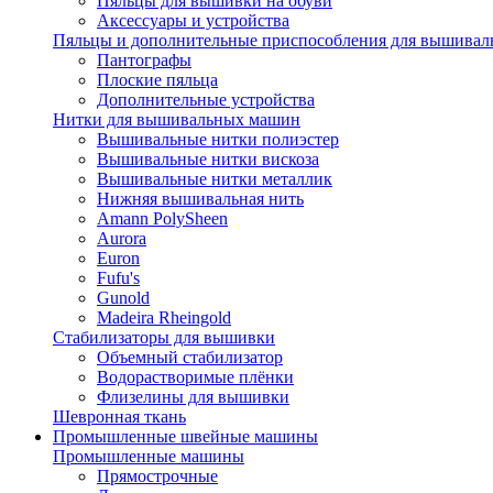
Пяльцы для вышивки на обуви
Аксессуары и устройства
Пяльцы и дополнительные приспособления для вышиваль
Пантографы
Плоские пяльца
Дополнительные устройства
Нитки для вышивальных машин
Вышивальные нитки полиэстер
Вышивальные нитки вискоза
Вышивальные нитки металлик
Нижняя вышивальная нить
Amann PolySheen
Aurora
Euron
Fufu's
Gunold
Madeira Rheingold
Стабилизаторы для вышивки
Объемный стабилизатор
Водорастворимые плёнки
Флизелины для вышивки
Шевронная ткань
Промышленные швейные машины
Промышленные машины
Прямострочные