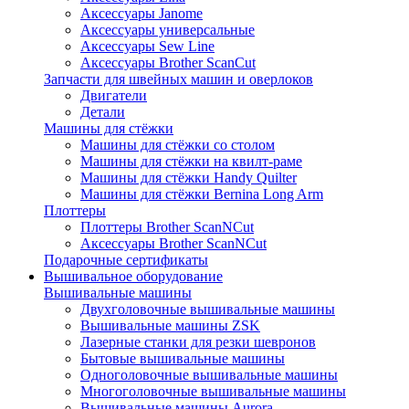
Аксессуары Janome
Аксессуары универсальные
Аксессуары Sew Line
Аксессуары Brother ScanCut
Запчасти для швейных машин и оверлоков
Двигатели
Детали
Машины для стёжки
Машины для стёжки со столом
Машины для стёжки на квилт-раме
Машины для стёжки Handy Quilter
Машины для стёжки Bernina Long Arm
Плоттеры
Плоттеры Brother ScanNCut
Аксессуары Brother ScanNCut
Подарочные сертификаты
Вышивальное оборудование
Вышивальные машины
Двухголовочные вышивальные машины
Вышивальные машины ZSK
Лазерные станки для резки шевронов
Бытовые вышивальные машины
Одноголовочные вышивальные машины
Многоголовочные вышивальные машины
Вышивальные машины Aurora