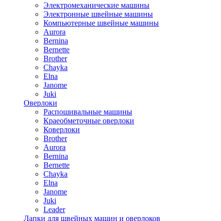
Электромеханические машины
Электронные швейные машины
Компьютерные швейные машины
Aurora
Bernina
Bernette
Brother
Chayka
Elna
Janome
Juki
Оверлоки
Распошивальные машины
Краеобметочные оверлоки
Коверлоки
Brother
Aurora
Bernina
Bernette
Chayka
Elna
Janome
Juki
Leader
Лапки для швейных машин и оверлоков