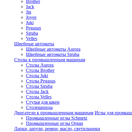
Brother
Jack
Jin
Joyee
Juki
Pegasus
Siruba
Velles
Швейные автоматы
Швейные автоматы Aurora
Швейные автоматы Siruba
Столы к промышленным машинам
Столы Aurora
Столы Brother
Столы Juki
Столы Pegasus
Столы Siruba
Столы Jack
Столы Velles
Стулья для швеи
Столешницы
Двигатели к промышленным машинам
Иглы для промы
Промышленные иглы Schmetz
Промышленные иглы Organ
Лапки, шпули, ремни, масло, светильники