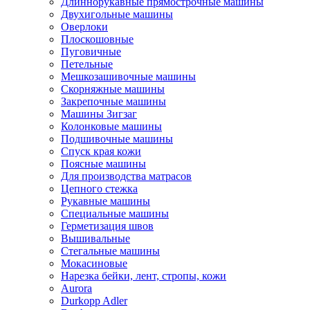
Длиннорукавные прямострочные машины
Двухигольные машины
Оверлоки
Плоскошовные
Пуговичные
Петельные
Мешкозашивочные машины
Скорняжные машины
Закрепочные машины
Машины Зигзаг
Колонковые машины
Подшивочные машины
Спуск края кожи
Поясные машины
Для производства матрасов
Цепного стежка
Рукавные машины
Специальные машины
Герметизация швов
Вышивальные
Стегальные машины
Мокасиновые
Нарезка бейки, лент, стропы, кожи
Aurora
Durkopp Adler