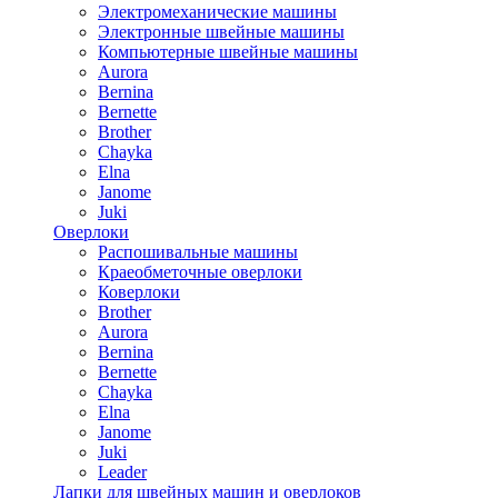
Электромеханические машины
Электронные швейные машины
Компьютерные швейные машины
Aurora
Bernina
Bernette
Brother
Chayka
Elna
Janome
Juki
Оверлоки
Распошивальные машины
Краеобметочные оверлоки
Коверлоки
Brother
Aurora
Bernina
Bernette
Chayka
Elna
Janome
Juki
Leader
Лапки для швейных машин и оверлоков