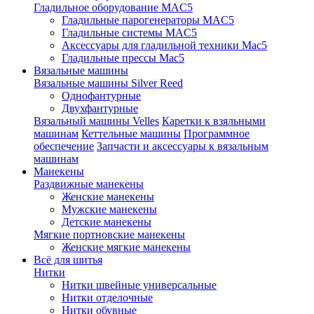
Гладильное оборудование MAC5
Гладильные парогенераторы MAC5
Гладильные системы MAC5
Аксессуары для гладильной техники Mac5
Гладильные прессы Mac5
Вязальные машины
Вязальные машины Silver Reed
Однофантурные
Двухфантурные
Вязальный машины Velles
Каретки к взяльными
машинам
Кеттельные машины
Программное
обеспечение
Запчасти и аксессуары к вязальным
машинам
Манекены
Раздвижные манекены
Женские манекены
Мужские манекены
Детские манекены
Мягкие портновские манекены
Женские мягкие манекены
Всё для шитья
Нитки
Нитки швейные универсальные
Нитки отделочные
Нитки обувные