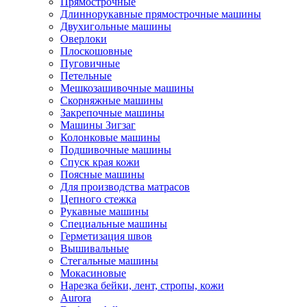
Прямострочные
Длиннорукавные прямострочные машины
Двухигольные машины
Оверлоки
Плоскошовные
Пуговичные
Петельные
Мешкозашивочные машины
Скорняжные машины
Закрепочные машины
Машины Зигзаг
Колонковые машины
Подшивочные машины
Спуск края кожи
Поясные машины
Для производства матрасов
Цепного стежка
Рукавные машины
Специальные машины
Герметизация швов
Вышивальные
Стегальные машины
Мокасиновые
Нарезка бейки, лент, стропы, кожи
Aurora