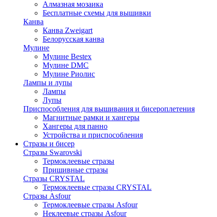
Алмазная мозаика
Бесплатные схемы для вышивки
Канва
Канва Zweigart
Белорусская канва
Мулине
Мулине Bestex
Мулине DMC
Мулине Риолис
Лампы и лупы
Лампы
Лупы
Приспособления для вышивания и бисероплетения
Магнитные рамки и хангеры
Хангеры для панно
Устройства и приспособления
Стразы и бисер
Стразы Swarovski
Термоклеевые стразы
Пришивные стразы
Стразы CRYSTAL
Термоклеевые стразы CRYSTAL
Стразы Asfour
Термоклеевые стразы Asfour
Неклеевые стразы Asfour