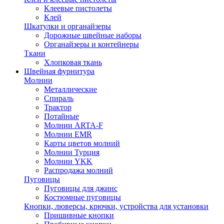
Клеевые пистолеты
Клей
Шкатулки и органайзеры
Дорожные швейные наборы
Органайзеры и контейнеры
Ткани
Хлопковая ткань
Швейная фурнитура
Молнии
Металлические
Спираль
Трактор
Потайные
Молнии ARTA-F
Молнии EMR
Карты цветов молний
Молнии Турция
Молнии YKK
Распродажа молний
Пуговицы
Пуговицы для джинс
Костюмные пуговицы
Кнопки, люверсы, крючки, устройства для установки
Пришивные кнопки