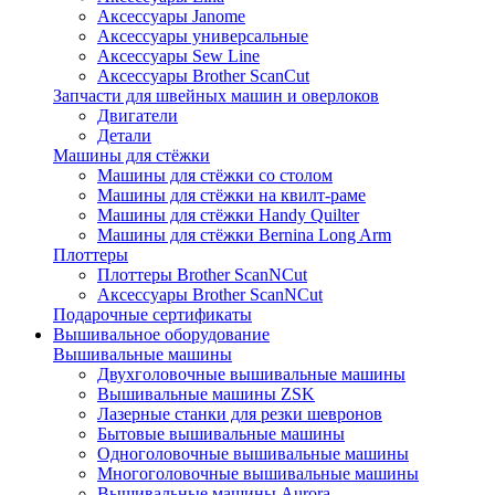
Аксессуары Janome
Аксессуары универсальные
Аксессуары Sew Line
Аксессуары Brother ScanCut
Запчасти для швейных машин и оверлоков
Двигатели
Детали
Машины для стёжки
Машины для стёжки со столом
Машины для стёжки на квилт-раме
Машины для стёжки Handy Quilter
Машины для стёжки Bernina Long Arm
Плоттеры
Плоттеры Brother ScanNCut
Аксессуары Brother ScanNCut
Подарочные сертификаты
Вышивальное оборудование
Вышивальные машины
Двухголовочные вышивальные машины
Вышивальные машины ZSK
Лазерные станки для резки шевронов
Бытовые вышивальные машины
Одноголовочные вышивальные машины
Многоголовочные вышивальные машины
Вышивальные машины Aurora