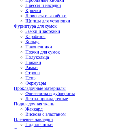
Пробивные кнопки
Прессы и насадки
Крючки
Люверсы и заклёпки
Щипцы для установки
Фурнитура для сумок
Замки и застёжки
Карабины
Кольца
Наконечники
Ножки для сумок
Полукольца
Пряжки
Рамки
Стропа
Цепь
Фермуары
Прокладочные материалы
Флизелины и дублерины
Ленты прокладочные
Подкладочная ткань
Жаккард
Вискоза с эластаном
Плечевые накладки
Подплечники