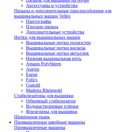
Пяльцы для вышивки на обуви
Аксессуары и устройства
Пяльцы и дополнительные приспособления для
вышивальных машин Velles
Пантографы
Плоские пяльца
Дополнительные устройства
Нитки для вышивальных машин
Вышивальные нитки полиэстер
Вышивальные нитки вискоза
Вышивальные нитки металлик
Нижняя вышивальная нить
Amann PolySheen
Aurora
Euron
Fufu's
Gunold
Madeira Rheingold
Стабилизаторы для вышивки
Объемный стабилизатор
Водорастворимые плёнки
Флизелины для вышивки
Шевронная ткань
Промышленные швейные машины
Промышленные машины