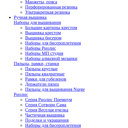
Манжеты, пояса
Перфорированная резинка
Ультракрепкая резинка
Ручная вышивка
Наборы для вышивания
Большие картины крестом
Вышивка крестом
Вышивка бисером
Наборы для бисероплетения
Наборы Риолис
Наборы МП студия
Наборы алмазной мозаики
Пяльцы, рамки, станки
Пяльцы круглые
Пяльцы квадратные
Рамки для гобеленов
Держатели пялец
Пяльцы для вышивания Nurge
Риолис
Серия Риолис Премиум
Серия Сотвори Сама
Серия Веселая пчелка
Частичная вышивка
Поделки и украшения
Наборы для бисероплетения