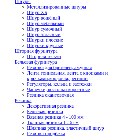
Шнуры
Металлизированные шнуры
Шнур ХБ
Шнур вощёный
Шнур мебельный
Шнур сумочный
Шнур атласный
Шнурки плоские
Шнурки круглые
Шторная фурнитура
Шторная тесьма
Бельевая фурнитура
Резинка для бретелей, ажурная
Лента тоннельная, лента с кнопками и
крючками,кордовая, регилин
Регуляторы, кольца и застежки
Чашечки, косточки корсетные
Резинка окантовочная
Резинка
Декоративная резинка
Бельевая резинка
Вязаная резинка 4 - 100 мм
Тканная резинка 1 - 6 см
Шляпная резинка, эластичный шнур
Резинка продёжка