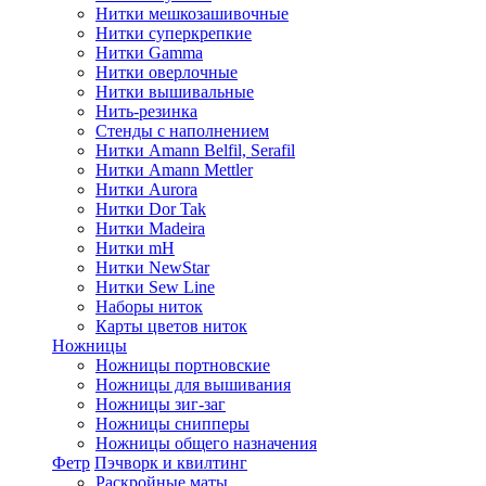
Нитки мешкозашивочные
Нитки суперкрепкие
Нитки Gamma
Нитки оверлочные
Нитки вышивальные
Нить-резинка
Стенды с наполнением
Нитки Amann Belfil, Serafil
Нитки Amann Mettler
Нитки Aurora
Нитки Dor Tak
Нитки Madeira
Нитки mH
Нитки NewStar
Нитки Sew Line
Наборы ниток
Карты цветов ниток
Ножницы
Ножницы портновские
Ножницы для вышивания
Ножницы зиг-заг
Ножницы снипперы
Ножницы общего назначения
Фетр
Пэчворк и квилтинг
Раскройные маты