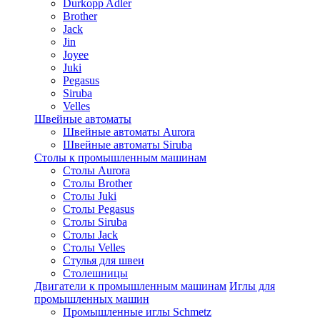
Durkopp Adler
Brother
Jack
Jin
Joyee
Juki
Pegasus
Siruba
Velles
Швейные автоматы
Швейные автоматы Aurora
Швейные автоматы Siruba
Столы к промышленным машинам
Столы Aurora
Столы Brother
Столы Juki
Столы Pegasus
Столы Siruba
Столы Jack
Столы Velles
Стулья для швеи
Столешницы
Двигатели к промышленным машинам
Иглы для
промышленных машин
Промышленные иглы Schmetz