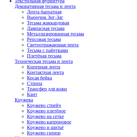
Текстильная фурнитура
Декоративная тесьма и лента
Лента бархатная
Вьюнчик Зиг-Заг
Тесьма жаккардовая
Лампасная тесьма
Металлизированная тесьма
Репсовая тесьма
Светоотражающая лента
Тесьма с пайетками
Плетёная тесьма
Техническая тесьма и лента
Киперная лента
Контактная лента
Косая бейка
Стропа
Трансфер для кожи
Кант
Кружева
Кружево стрейч
Кружево плетёное
Кружево на сетке
Кружево капроновое
Кружево и шитьё
Кружево гипюр