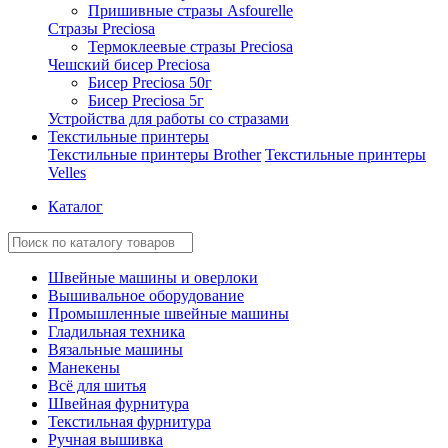
Пришивные стразы Asfourelle
Стразы Preciosa
Термоклеевые стразы Preciosa
Чешский бисер Preciosa
Бисер Preciosa 50г
Бисер Preciosa 5г
Устройства для работы со стразами
Текстильные принтеры
Текстильные принтеры Brother
Текстильные принтеры
Velles
Каталог
Швейные машины и оверлоки
Вышивальное оборудование
Промышленные швейные машины
Гладильная техника
Вязальные машины
Манекены
Всё для шитья
Швейная фурнитура
Текстильная фурнитура
Ручная вышивка