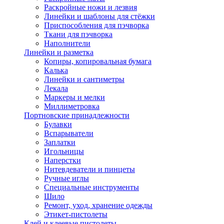
Раскройные ножи и лезвия
Линейки и шаблоны для стёжки
Приспособления для пэчворка
Ткани для пэчворка
Наполнители
Линейки и разметка
Копиры, копировальная бумага
Калька
Линейки и сантиметры
Лекала
Маркеры и мелки
Миллиметровка
Портновские принадлежности
Булавки
Вспарыватели
Заплатки
Игольницы
Наперстки
Нитевдеватели и пинцеты
Ручные иглы
Специальные инструменты
Шило
Ремонт, уход, хранение одежды
Этикет-пистолеты
Клей и клеевые пистолеты