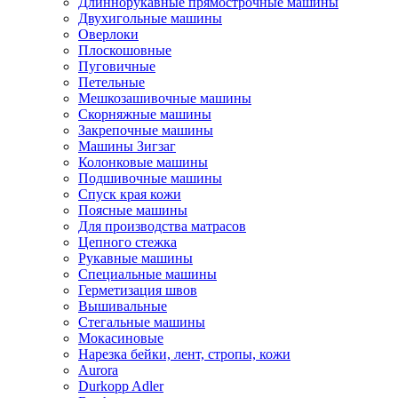
Длиннорукавные прямострочные машины
Двухигольные машины
Оверлоки
Плоскошовные
Пуговичные
Петельные
Мешкозашивочные машины
Скорняжные машины
Закрепочные машины
Машины Зигзаг
Колонковые машины
Подшивочные машины
Спуск края кожи
Поясные машины
Для производства матрасов
Цепного стежка
Рукавные машины
Специальные машины
Герметизация швов
Вышивальные
Стегальные машины
Мокасиновые
Нарезка бейки, лент, стропы, кожи
Aurora
Durkopp Adler