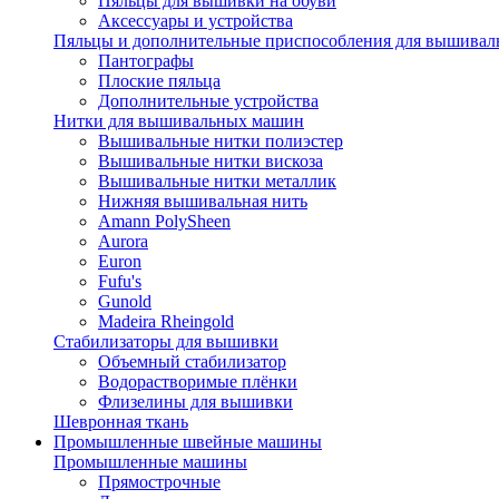
Пяльцы для вышивки на обуви
Аксессуары и устройства
Пяльцы и дополнительные приспособления для вышиваль
Пантографы
Плоские пяльца
Дополнительные устройства
Нитки для вышивальных машин
Вышивальные нитки полиэстер
Вышивальные нитки вискоза
Вышивальные нитки металлик
Нижняя вышивальная нить
Amann PolySheen
Aurora
Euron
Fufu's
Gunold
Madeira Rheingold
Стабилизаторы для вышивки
Объемный стабилизатор
Водорастворимые плёнки
Флизелины для вышивки
Шевронная ткань
Промышленные швейные машины
Промышленные машины
Прямострочные