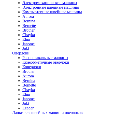
Электромеханические машины
Электронные швейные машины
Компьютерные швейные машины
Aurora
Bernina
Bernette
Brother
Chayka
Elna
Janome
Juki
Оверлоки
Распошивальные машины
Краеобметочные оверлоки
Коверлоки
Brother
Aurora
Bernina
Bernette
Chayka
Elna
Janome
Juki
Leader
Лапки для швейных машин и оверлоков