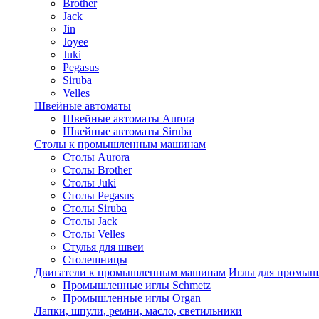
Brother
Jack
Jin
Joyee
Juki
Pegasus
Siruba
Velles
Швейные автоматы
Швейные автоматы Aurora
Швейные автоматы Siruba
Столы к промышленным машинам
Столы Aurora
Столы Brother
Столы Juki
Столы Pegasus
Столы Siruba
Столы Jack
Столы Velles
Стулья для швеи
Столешницы
Двигатели к промышленным машинам
Иглы для промы
Промышленные иглы Schmetz
Промышленные иглы Organ
Лапки, шпули, ремни, масло, светильники