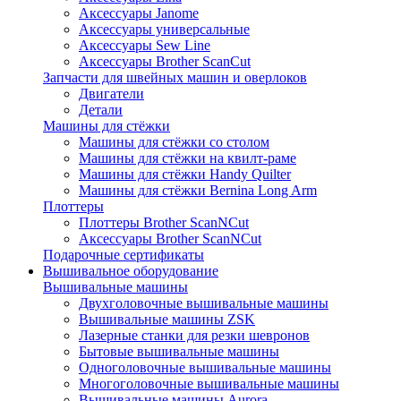
Аксессуары Janome
Аксессуары универсальные
Аксессуары Sew Line
Аксессуары Brother ScanCut
Запчасти для швейных машин и оверлоков
Двигатели
Детали
Машины для стёжки
Машины для стёжки со столом
Машины для стёжки на квилт-раме
Машины для стёжки Handy Quilter
Машины для стёжки Bernina Long Arm
Плоттеры
Плоттеры Brother ScanNCut
Аксессуары Brother ScanNCut
Подарочные сертификаты
Вышивальное оборудование
Вышивальные машины
Двухголовочные вышивальные машины
Вышивальные машины ZSK
Лазерные станки для резки шевронов
Бытовые вышивальные машины
Одноголовочные вышивальные машины
Многоголовочные вышивальные машины
Вышивальные машины Aurora