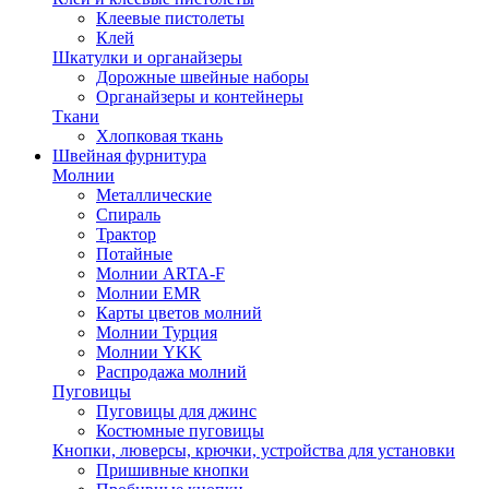
Клеевые пистолеты
Клей
Шкатулки и органайзеры
Дорожные швейные наборы
Органайзеры и контейнеры
Ткани
Хлопковая ткань
Швейная фурнитура
Молнии
Металлические
Спираль
Трактор
Потайные
Молнии ARTA-F
Молнии EMR
Карты цветов молний
Молнии Турция
Молнии YKK
Распродажа молний
Пуговицы
Пуговицы для джинс
Костюмные пуговицы
Кнопки, люверсы, крючки, устройства для установки
Пришивные кнопки