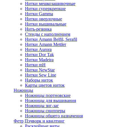
Нитки мешкозашивочные
Нитки суперкрепкие
Нитки Gamma
Нитки оверлочные
Нитки вышивальные
Нить-резинка
Стенды с наполнением
Нитки Amann Belfil, Serafil
Нитки Amann Mettler
Нитки Aurora
Нитки Dor Tak
Нитки Madeira
Нитки mH
Нитки NewStar
Нитки Sew Line
Наборы ниток
Карты цветов ниток
Ножницы
Ножницы портновские
Ножницы для вышивания
Ножницы зиг-заг
Ножницы снипперы
Ножницы общего назначения
Фетр
Пэчворк и квилтинг
Раскройные маты