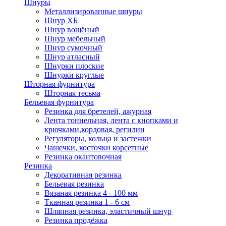
Шнуры
Металлизированные шнуры
Шнур ХБ
Шнур вощёный
Шнур мебельный
Шнур сумочный
Шнур атласный
Шнурки плоские
Шнурки круглые
Шторная фурнитура
Шторная тесьма
Бельевая фурнитура
Резинка для бретелей, ажурная
Лента тоннельная, лента с кнопками и
крючками,кордовая, регилин
Регуляторы, кольца и застежки
Чашечки, косточки корсетные
Резинка окантовочная
Резинка
Декоративная резинка
Бельевая резинка
Вязаная резинка 4 - 100 мм
Тканная резинка 1 - 6 см
Шляпная резинка, эластичный шнур
Резинка продёжка