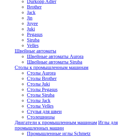
Durkopp Adler
Brother
Jack
Jin
Joyee
Juki
Pegasus
Siruba
Velles
Швейные автоматы
Швейные автоматы Aurora
Швейные автоматы Siruba
Столы к промышленным машинам
Столы Aurora
Столы Brother
Столы Juki
Столы Pegasus
Столы Siruba
Столы Jack
Столы Velles
Стулья для швеи
Столешницы
Двигатели к промышленным машинам
Иглы для
промышленных машин
Промышленные иглы Schmetz