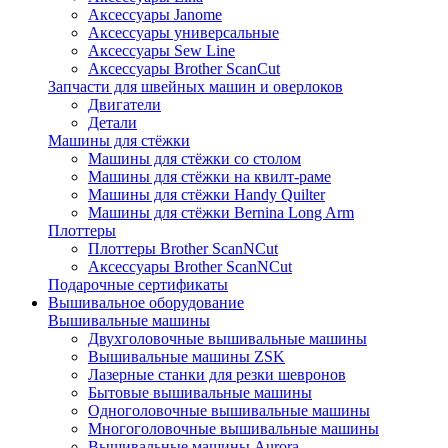
Аксессуары Janome
Аксессуары универсальные
Аксессуары Sew Line
Аксессуары Brother ScanCut
Запчасти для швейных машин и оверлоков
Двигатели
Детали
Машины для стёжки
Машины для стёжки со столом
Машины для стёжки на квилт-раме
Машины для стёжки Handy Quilter
Машины для стёжки Bernina Long Arm
Плоттеры
Плоттеры Brother ScanNCut
Аксессуары Brother ScanNCut
Подарочные сертификаты
Вышивальное оборудование
Вышивальные машины
Двухголовочные вышивальные машины
Вышивальные машины ZSK
Лазерные станки для резки шевронов
Бытовые вышивальные машины
Одноголовочные вышивальные машины
Многоголовочные вышивальные машины
Вышивальные машины Aurora