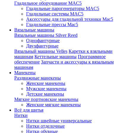
Гладильное оборудование MAC5
Гладильные парогенераторы MAC5
Гладильные системы MAC5
Аксессуары для гладильной техники Mac5
Гладильные прессы Mac5
Вязальные машины
Вязальные машины Silver Reed
Однофантурные
Двухфантурные
Вязальный машины Velles
Каретки к взяльными
машинам
Кеттельные машины
Программное
обеспечение
Запчасти и аксессуары к вязальным
машинам
Манекены
Раздвижные манекены
Женские манекены
Мужские манекены
Детские манекены
Мягкие портновские манекены
Женские мягкие манекены
Всё для шитья
Нитки
Нитки швейные универсальные
Нитки отделочные
Нитки обувные