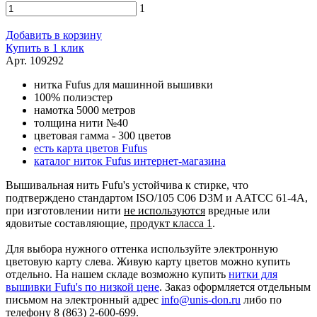
1
Добавить в корзину
Купить в 1 клик
Арт. 109292
нитка Fufus для машинной вышивки
100% полиэстер
намотка 5000 метров
толщина нити №40
цветовая гамма - 300 цветов
есть карта цветов Fufus
каталог ниток Fufus интернет-магазина
Вышивальная нить Fufu's устойчива к стирке, что
подтверждено стандартом ISO/105 C06 D3M и AATCC 61-4A,
при изготовлении нити
не используются
вредные или
ядовитые составляющие,
продукт класса 1
.
Для выбора нужного оттенка используйте электронную
цветовую карту слева. Живую карту цветов можно купить
отдельно. На нашем складе возможно купить
нитки для
вышивки Fufu's по низкой цене
. Заказ оформляется отдельным
письмом на электронный адрес
info@unis-don.ru
либо по
телефону 8 (863) 2-600-699.