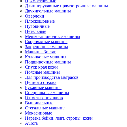
Прямострочные
Длиннорукавные прямострочные машины
Двухигольные машины
Оверлоки
Плоскошовные
Пуговичные
Петельные
Мешкозашивочные машины
Скорняжные машины
Закрепочные машины
Машины Зигзаг
Колонковые машины
Подшивочные машины
Спуск края кожи
Поясные машины
Для производства матрасов
Цепного стежка
Рукавные машины
Специальные машины
Герметизация швов
Вышивальные
Стегальные машины
Мокасиновые
Нарезка бейки, лент, стропы, кожи
Aurora