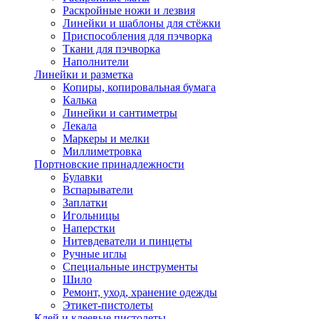
Раскройные ножи и лезвия
Линейки и шаблоны для стёжки
Приспособления для пэчворка
Ткани для пэчворка
Наполнители
Линейки и разметка
Копиры, копировальная бумага
Калька
Линейки и сантиметры
Лекала
Маркеры и мелки
Миллиметровка
Портновские принадлежности
Булавки
Вспарыватели
Заплатки
Игольницы
Наперстки
Нитевдеватели и пинцеты
Ручные иглы
Специальные инструменты
Шило
Ремонт, уход, хранение одежды
Этикет-пистолеты
Клей и клеевые пистолеты