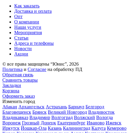
Как заказать
Доставка и оплата
Опт
О компании
Наши услуги
Мероприятия
Статьи
Адреса и телефоны
Новости
Акции
© все права защищены “Юнис”, 2026
Политика
и
Согласие
на обработку ПД
Обратная связь
Сравнить товары
Закладки
Корзина
Оформить заказ
Изменить город
Абакан
Архангельск
Астрахань
Барнаул
Белгород
Благовещенск
Брянск
Великий Новгород
Владивосток
Владикавказ
Владимир
Волгоград
Волжский
Вологда
Воронеж
Грозный
Донецк
Екатеринбург
Иваново
Ижевск
Иркутск
Йошкар-Ола
Казань
Калининград
Калуга
Кемерово