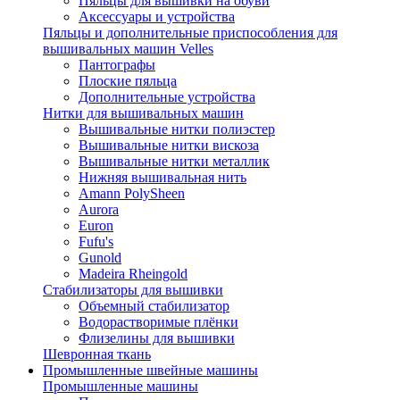
Пяльцы для вышивки на обуви
Аксессуары и устройства
Пяльцы и дополнительные приспособления для
вышивальных машин Velles
Пантографы
Плоские пяльца
Дополнительные устройства
Нитки для вышивальных машин
Вышивальные нитки полиэстер
Вышивальные нитки вискоза
Вышивальные нитки металлик
Нижняя вышивальная нить
Amann PolySheen
Aurora
Euron
Fufu's
Gunold
Madeira Rheingold
Стабилизаторы для вышивки
Объемный стабилизатор
Водорастворимые плёнки
Флизелины для вышивки
Шевронная ткань
Промышленные швейные машины
Промышленные машины