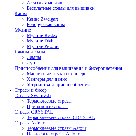
Алмазная мозаика
Бесплатные схемы для вышивки
Канва
Канва Zweigart
Белорусская канва
Мулине
Мулине Bestex
Мулине DMC
Мулине Риолис
Лампы и лупы
Лампы
Лупы
Приспособления для вышивания и бисероплетения
Магнитные рамки и хангеры
Хангеры для панно
Устройства и приспособления
Стразы и бисер
Стразы Swarovski
Термоклеевые стразы
Пришивные стразы
Стразы CRYSTAL
Термоклеевые стразы CRYSTAL
Стразы Asfour
Термоклеевые стразы Asfour
Неклеевые стразы Asfour