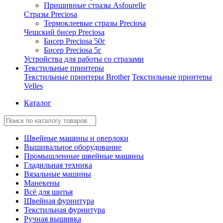
Пришивные стразы Asfourelle
Стразы Preciosa
Термоклеевые стразы Preciosa
Чешский бисер Preciosa
Бисер Preciosa 50г
Бисер Preciosa 5г
Устройства для работы со стразами
Текстильные принтеры
Текстильные принтеры Brother
Текстильные принтеры
Velles
Каталог
Швейные машины и оверлоки
Вышивальное оборудование
Промышленные швейные машины
Гладильная техника
Вязальные машины
Манекены
Всё для шитья
Швейная фурнитура
Текстильная фурнитура
Ручная вышивка