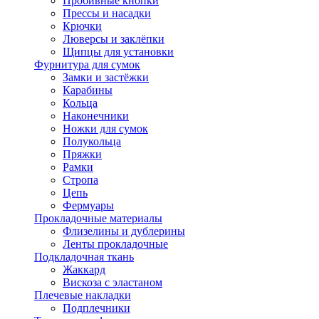
Пробивные кнопки
Прессы и насадки
Крючки
Люверсы и заклёпки
Щипцы для установки
Фурнитура для сумок
Замки и застёжки
Карабины
Кольца
Наконечники
Ножки для сумок
Полукольца
Пряжки
Рамки
Стропа
Цепь
Фермуары
Прокладочные материалы
Флизелины и дублерины
Ленты прокладочные
Подкладочная ткань
Жаккард
Вискоза с эластаном
Плечевые накладки
Подплечники