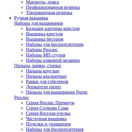
Манжеты, пояса
Перфорированная резинка
Ультракрепкая резинка
Ручная вышивка
Наборы для вышивания
Большие картины крестом
Вышивка крестом
Вышивка бисером
Наборы для бисероплетения
Наборы Риолис
Наборы МП студия
Наборы алмазной мозаики
Пяльцы, рамки, станки
Пяльцы круглые
Пяльцы квадратные
Рамки для гобеленов
Держатели пялец
Пяльцы для вышивания Nurge
Риолис
Серия Риолис Премиум
Серия Сотвори Сама
Серия Веселая пчелка
Частичная вышивка
Поделки и украшения
Наборы для бисероплетения