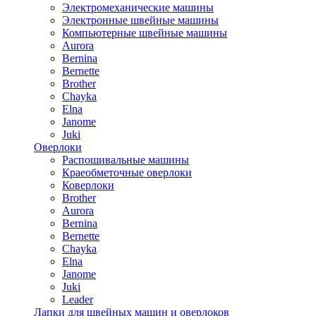
Электромеханические машины
Электронные швейные машины
Компьютерные швейные машины
Aurora
Bernina
Bernette
Brother
Chayka
Elna
Janome
Juki
Оверлоки
Распошивальные машины
Краеобметочные оверлоки
Коверлоки
Brother
Aurora
Bernina
Bernette
Chayka
Elna
Janome
Juki
Leader
Лапки для швейных машин и оверлоков