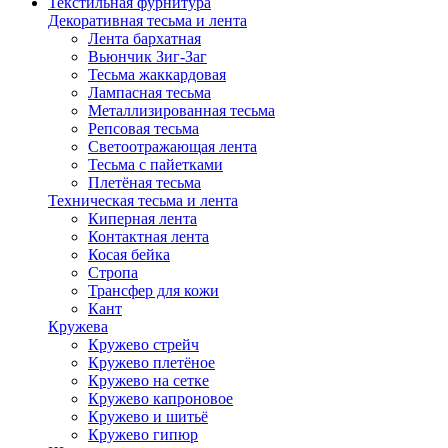
Текстильная фурнитура
Декоративная тесьма и лента
Лента бархатная
Вьюнчик Зиг-Заг
Тесьма жаккардовая
Лампасная тесьма
Металлизированная тесьма
Репсовая тесьма
Светоотражающая лента
Тесьма с пайетками
Плетёная тесьма
Техническая тесьма и лента
Киперная лента
Контактная лента
Косая бейка
Стропа
Трансфер для кожи
Кант
Кружева
Кружево стрейч
Кружево плетёное
Кружево на сетке
Кружево капроновое
Кружево и шитьё
Кружево гипюр