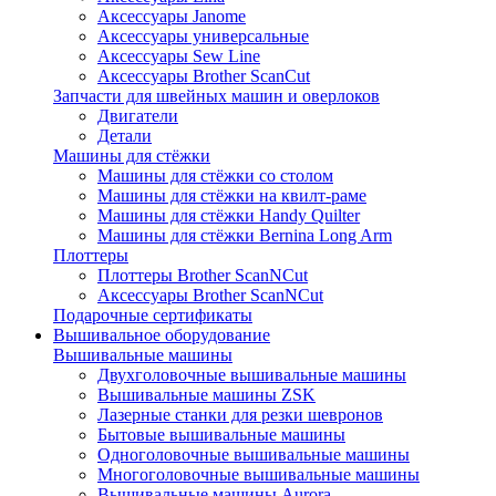
Аксессуары Janome
Аксессуары универсальные
Аксессуары Sew Line
Аксессуары Brother ScanCut
Запчасти для швейных машин и оверлоков
Двигатели
Детали
Машины для стёжки
Машины для стёжки со столом
Машины для стёжки на квилт-раме
Машины для стёжки Handy Quilter
Машины для стёжки Bernina Long Arm
Плоттеры
Плоттеры Brother ScanNCut
Аксессуары Brother ScanNCut
Подарочные сертификаты
Вышивальное оборудование
Вышивальные машины
Двухголовочные вышивальные машины
Вышивальные машины ZSK
Лазерные станки для резки шевронов
Бытовые вышивальные машины
Одноголовочные вышивальные машины
Многоголовочные вышивальные машины
Вышивальные машины Aurora