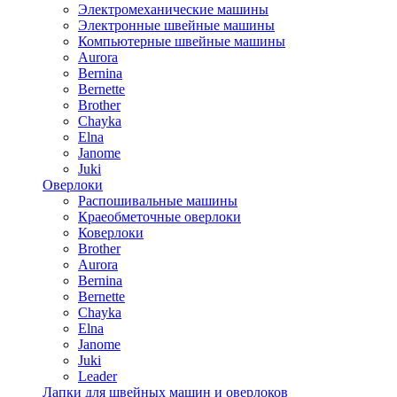
Электромеханические машины
Электронные швейные машины
Компьютерные швейные машины
Aurora
Bernina
Bernette
Brother
Chayka
Elna
Janome
Juki
Оверлоки
Распошивальные машины
Краеобметочные оверлоки
Коверлоки
Brother
Aurora
Bernina
Bernette
Chayka
Elna
Janome
Juki
Leader
Лапки для швейных машин и оверлоков