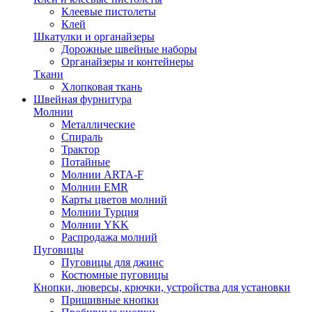
Клеевые пистолеты
Клей
Шкатулки и органайзеры
Дорожные швейные наборы
Органайзеры и контейнеры
Ткани
Хлопковая ткань
Швейная фурнитура
Молнии
Металлические
Спираль
Трактор
Потайные
Молнии ARTA-F
Молнии EMR
Карты цветов молний
Молнии Турция
Молнии YKK
Распродажа молний
Пуговицы
Пуговицы для джинс
Костюмные пуговицы
Кнопки, люверсы, крючки, устройства для установки
Пришивные кнопки