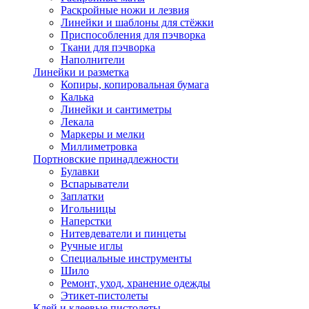
Раскройные ножи и лезвия
Линейки и шаблоны для стёжки
Приспособления для пэчворка
Ткани для пэчворка
Наполнители
Линейки и разметка
Копиры, копировальная бумага
Калька
Линейки и сантиметры
Лекала
Маркеры и мелки
Миллиметровка
Портновские принадлежности
Булавки
Вспарыватели
Заплатки
Игольницы
Наперстки
Нитевдеватели и пинцеты
Ручные иглы
Специальные инструменты
Шило
Ремонт, уход, хранение одежды
Этикет-пистолеты
Клей и клеевые пистолеты