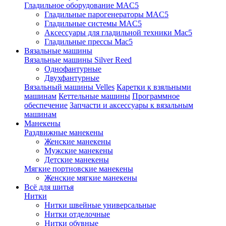
Гладильное оборудование MAC5
Гладильные парогенераторы MAC5
Гладильные системы MAC5
Аксессуары для гладильной техники Mac5
Гладильные прессы Mac5
Вязальные машины
Вязальные машины Silver Reed
Однофантурные
Двухфантурные
Вязальный машины Velles
Каретки к взяльными
машинам
Кеттельные машины
Программное
обеспечение
Запчасти и аксессуары к вязальным
машинам
Манекены
Раздвижные манекены
Женские манекены
Мужские манекены
Детские манекены
Мягкие портновские манекены
Женские мягкие манекены
Всё для шитья
Нитки
Нитки швейные универсальные
Нитки отделочные
Нитки обувные