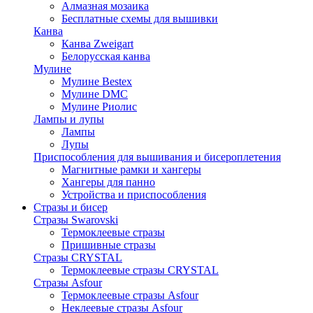
Алмазная мозаика
Бесплатные схемы для вышивки
Канва
Канва Zweigart
Белорусская канва
Мулине
Мулине Bestex
Мулине DMC
Мулине Риолис
Лампы и лупы
Лампы
Лупы
Приспособления для вышивания и бисероплетения
Магнитные рамки и хангеры
Хангеры для панно
Устройства и приспособления
Стразы и бисер
Стразы Swarovski
Термоклеевые стразы
Пришивные стразы
Стразы CRYSTAL
Термоклеевые стразы CRYSTAL
Стразы Asfour
Термоклеевые стразы Asfour
Неклеевые стразы Asfour