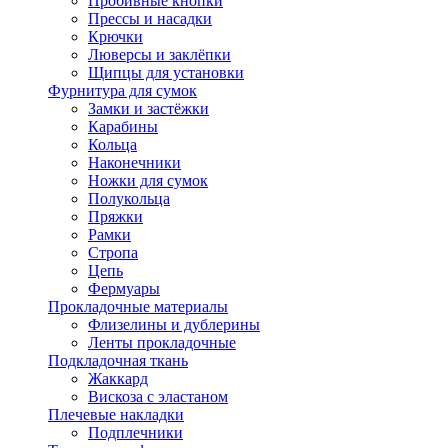
Пробивные кнопки
Прессы и насадки
Крючки
Люверсы и заклёпки
Щипцы для установки
Фурнитура для сумок
Замки и застёжки
Карабины
Кольца
Наконечники
Ножки для сумок
Полукольца
Пряжки
Рамки
Стропа
Цепь
Фермуары
Прокладочные материалы
Флизелины и дублерины
Ленты прокладочные
Подкладочная ткань
Жаккард
Вискоза с эластаном
Плечевые накладки
Подплечники