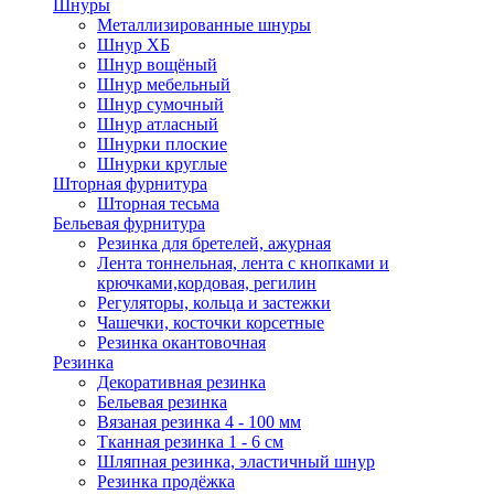
Шнуры
Металлизированные шнуры
Шнур ХБ
Шнур вощёный
Шнур мебельный
Шнур сумочный
Шнур атласный
Шнурки плоские
Шнурки круглые
Шторная фурнитура
Шторная тесьма
Бельевая фурнитура
Резинка для бретелей, ажурная
Лента тоннельная, лента с кнопками и
крючками,кордовая, регилин
Регуляторы, кольца и застежки
Чашечки, косточки корсетные
Резинка окантовочная
Резинка
Декоративная резинка
Бельевая резинка
Вязаная резинка 4 - 100 мм
Тканная резинка 1 - 6 см
Шляпная резинка, эластичный шнур
Резинка продёжка