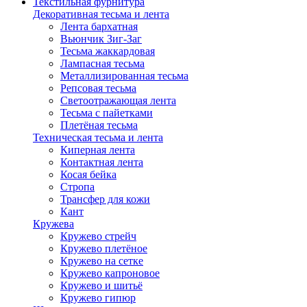
Текстильная фурнитура
Декоративная тесьма и лента
Лента бархатная
Вьюнчик Зиг-Заг
Тесьма жаккардовая
Лампасная тесьма
Металлизированная тесьма
Репсовая тесьма
Светоотражающая лента
Тесьма с пайетками
Плетёная тесьма
Техническая тесьма и лента
Киперная лента
Контактная лента
Косая бейка
Стропа
Трансфер для кожи
Кант
Кружева
Кружево стрейч
Кружево плетёное
Кружево на сетке
Кружево капроновое
Кружево и шитьё
Кружево гипюр