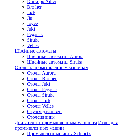
Durkopp Adler
Brother
Jack
Jin
Joyee
Juki
Pegasus
Siruba
Velles
Швейные автоматы
Швейные автоматы Aurora
Швейные автоматы Siruba
Столы к промышленным машинам
Столы Aurora
Столы Brother
Столы Juki
Столы Pegasus
Столы Siruba
Столы Jack
Столы Velles
Стулья для швеи
Столешницы
Двигатели к промышленным машинам
Иглы для
промышленных машин
Промышленные иглы Schmetz