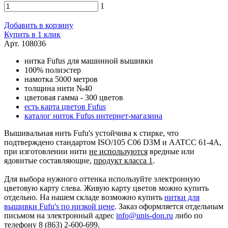
1
Добавить в корзину
Купить в 1 клик
Арт. 108036
нитка Fufus для машинной вышивки
100% полиэстер
намотка 5000 метров
толщина нити №40
цветовая гамма - 300 цветов
есть карта цветов Fufus
каталог ниток Fufus интернет-магазина
Вышивальная нить Fufu's устойчива к стирке, что
подтверждено стандартом ISO/105 C06 D3M и AATCC 61-4A,
при изготовлении нити
не используются
вредные или
ядовитые составляющие,
продукт класса 1
.
Для выбора нужного оттенка используйте электронную
цветовую карту слева. Живую карту цветов можно купить
отдельно. На нашем складе возможно купить
нитки для
вышивки Fufu's по низкой цене
. Заказ оформляется отдельным
письмом на электронный адрес
info@unis-don.ru
либо по
телефону 8 (863) 2-600-699.