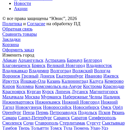
Новости
Акции
© все права защищены “Юнис”, 2026
Политика
и
Согласие
на обработку ПД
Обратная связь
Сравнить товары
Закладки
Корзина
Оформить заказ
Изменить город
Абакан
Архангельск
Астрахань
Барнаул
Белгород
Благовещенск
Брянск
Великий Новгород
Владивосток
Владикавказ
Владимир
Волгоград
Волжский
Вологда
Воронеж
Грозный
Донецк
Екатеринбург
Иваново
Ижевск
Иркутск
Йошкар-Ола
Казань
Калининград
Калуга
Кемерово
Киров
Коломна
Комсомольск-на-Амуре
Кострома
Краснодар
Красноярск
Курган
Курск
Липецк
Луганск
Магнитогорск
Махачкала
Москва
Мурманск
Набережные Челны
Нальчик
Нижневартовск
Нижнекамск
Нижний Новгород
Нижний
Тагил
Новокузнецк
Новороссийск
Новосибирск
Омск
Орёл
Оренбург
Пенза
Пермь
Петрозаводск
Подольск
Псков
Рязань
Самара
Санкт-Петербург
Саранск
Саратов
Симферополь
Смоленск
Сочи
Ставрополь
Стерлитамак
Сургут
Сыктывкар
Тамбов
Тверь
Тольятти
Томск
Тула
Тюмень
Улан-Удэ