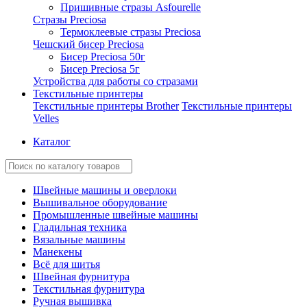
Пришивные стразы Asfourelle
Стразы Preciosa
Термоклеевые стразы Preciosa
Чешский бисер Preciosa
Бисер Preciosa 50г
Бисер Preciosa 5г
Устройства для работы со стразами
Текстильные принтеры
Текстильные принтеры Brother
Текстильные принтеры
Velles
Каталог
Швейные машины и оверлоки
Вышивальное оборудование
Промышленные швейные машины
Гладильная техника
Вязальные машины
Манекены
Всё для шитья
Швейная фурнитура
Текстильная фурнитура
Ручная вышивка