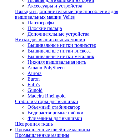
Пяльцы для вышивки на обуви
Аксессуары и устройства
Пяльцы и дополнительные приспособления для
вышивальных машин Velles
Пантографы
Плоские пяльца
Дополнительные устройства
Нитки для вышивальных машин
Вышивальные нитки полиэстер
Вышивальные нитки вискоза
Вышивальные нитки металлик
Нижняя вышивальная нить
Amann PolySheen
Aurora
Euron
Fufu's
Gunold
Madeira Rheingold
Стабилизаторы для вышивки
Объемный стабилизатор
Водорастворимые плёнки
Флизелины для вышивки
Шевронная ткань
Промышленные швейные машины
Промышленные машины