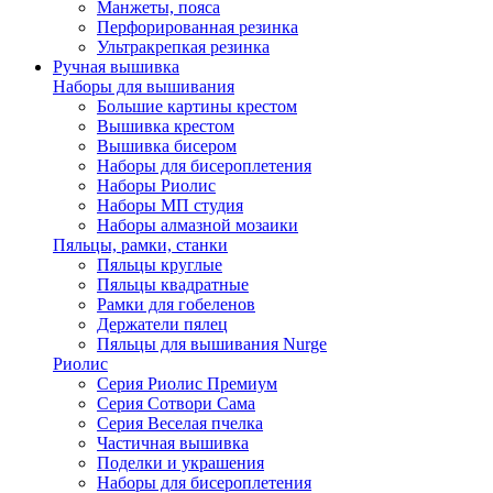
Манжеты, пояса
Перфорированная резинка
Ультракрепкая резинка
Ручная вышивка
Наборы для вышивания
Большие картины крестом
Вышивка крестом
Вышивка бисером
Наборы для бисероплетения
Наборы Риолис
Наборы МП студия
Наборы алмазной мозаики
Пяльцы, рамки, станки
Пяльцы круглые
Пяльцы квадратные
Рамки для гобеленов
Держатели пялец
Пяльцы для вышивания Nurge
Риолис
Серия Риолис Премиум
Серия Сотвори Сама
Серия Веселая пчелка
Частичная вышивка
Поделки и украшения
Наборы для бисероплетения