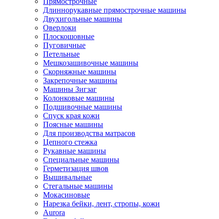
Прямострочные
Длиннорукавные прямострочные машины
Двухигольные машины
Оверлоки
Плоскошовные
Пуговичные
Петельные
Мешкозашивочные машины
Скорняжные машины
Закрепочные машины
Машины Зигзаг
Колонковые машины
Подшивочные машины
Спуск края кожи
Поясные машины
Для производства матрасов
Цепного стежка
Рукавные машины
Специальные машины
Герметизация швов
Вышивальные
Стегальные машины
Мокасиновые
Нарезка бейки, лент, стропы, кожи
Aurora