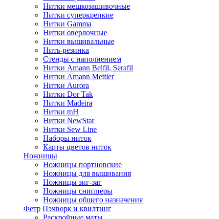
Нитки мешкозашивочные
Нитки суперкрепкие
Нитки Gamma
Нитки оверлочные
Нитки вышивальные
Нить-резинка
Стенды с наполнением
Нитки Amann Belfil, Serafil
Нитки Amann Mettler
Нитки Aurora
Нитки Dor Tak
Нитки Madeira
Нитки mH
Нитки NewStar
Нитки Sew Line
Наборы ниток
Карты цветов ниток
Ножницы
Ножницы портновские
Ножницы для вышивания
Ножницы зиг-заг
Ножницы снипперы
Ножницы общего назначения
Фетр
Пэчворк и квилтинг
Раскройные маты