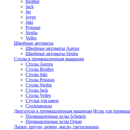
Brother
Jack
Jin
Joyee
Juki
Pegasus
Siruba
Velles
Швейные автоматы
Швейные автоматы Aurora
Швейные автоматы Siruba
Столы к промышленным машинам
Столы Aurora
Столы Brother
Столы Juki
Столы Pegasus
Столы Siruba
Столы Jack
Столы Velles
Стулья для швеи
Столешницы
Двигатели к промышленным машинам
Иглы для промы
Промышленные иглы Schmetz
Промышленные иглы Organ
Лапки, шпули, ремни, масло, светильники