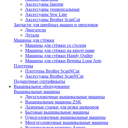
Аксессуары Janome
Аксессуары универсальные
Аксессуары Sew Line
Аксессуары Brother ScanCut
Запчасти для швейных машин и оверлоков
Двигатели
Детали
Машины для стёжки
Машины для стёжки со столом
Машины для стёжки на квилт-раме
Машины для стёжки Handy Quilter
Машины для стёжки Bernina Long Arm
Плоттеры
Плоттеры Brother ScanNCut
Аксессуары Brother ScanNCut
Подарочные сертификаты
Вышивальное оборудование
Вышивальные машины
Двухголовочные вышивальные машины
Вышивальные машины ZSK
Лазерные станки для резки шевронов
Бытовые вышивальные машины
Одноголовочные вышивальные машины
Многоголовочные вышивальные машины
Вышивальные машины Aurora