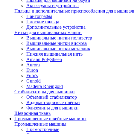
Пяльцы для вышивки на обуви
Аксессуары и устройства
Пяльцы и дополнительные приспособления для вышиваль
Пантографы
Плоские пяльца
Дополнительные устройства
Нитки для вышивальных машин
Вышивальные нитки полиэстер
Вышивальные нитки вискоза
Вышивальные нитки металлик
Нижняя вышивальная нить
Amann PolySheen
Aurora
Euron
Fufu's
Gunold
Madeira Rheingold
Стабилизаторы для вышивки
Объемный стабилизатор
Водорастворимые плёнки
Флизелины для вышивки
Шевронная ткань
Промышленные швейные машины
Промышленные машины
Прямострочные