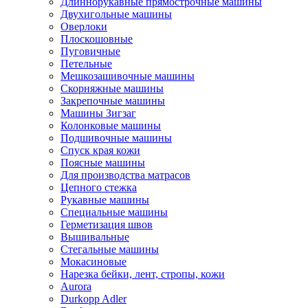
Длиннорукавные прямострочные машины
Двухигольные машины
Оверлоки
Плоскошовные
Пуговичные
Петельные
Мешкозашивочные машины
Скорняжные машины
Закрепочные машины
Машины Зигзаг
Колонковые машины
Подшивочные машины
Спуск края кожи
Поясные машины
Для производства матрасов
Цепного стежка
Рукавные машины
Специальные машины
Герметизация швов
Вышивальные
Стегальные машины
Мокасиновые
Нарезка бейки, лент, стропы, кожи
Aurora
Durkopp Adler