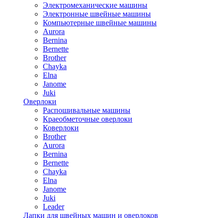
Электромеханические машины
Электронные швейные машины
Компьютерные швейные машины
Aurora
Bernina
Bernette
Brother
Chayka
Elna
Janome
Juki
Оверлоки
Распошивальные машины
Краеобметочные оверлоки
Коверлоки
Brother
Aurora
Bernina
Bernette
Chayka
Elna
Janome
Juki
Leader
Лапки для швейных машин и оверлоков