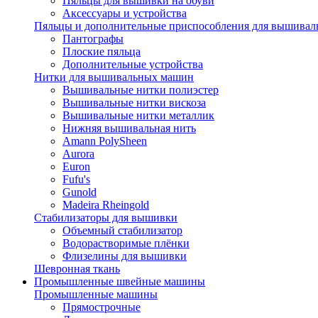
Пяльцы для вышивки на обуви
Аксессуары и устройства
Пяльцы и дополнительные приспособления для вышиваль
Пантографы
Плоские пяльца
Дополнительные устройства
Нитки для вышивальных машин
Вышивальные нитки полиэстер
Вышивальные нитки вискоза
Вышивальные нитки металлик
Нижняя вышивальная нить
Amann PolySheen
Aurora
Euron
Fufu's
Gunold
Madeira Rheingold
Стабилизаторы для вышивки
Объемный стабилизатор
Водорастворимые плёнки
Флизелины для вышивки
Шевронная ткань
Промышленные швейные машины
Промышленные машины
Прямострочные