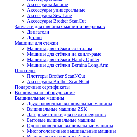
Аксессуары Janome
Аксессуары универсальные
Аксессуары Sew Line
Аксессуары Brother ScanCut
Запчасти для швейных машин и оверлоков
Двигатели
Детали
Машины для стёжки
Машины для стёжки со столом
Машины для стёжки на квилт-раме
Машины для стёжки Handy Quilter
Машины для стёжки Bernina Long Arm
Плоттеры
Плоттеры Brother ScanNCut
Аксессуары Brother ScanNCut
Подарочные сертификаты
Вышивальное оборудование
Вышивальные машины
Двухголовочные вышивальные машины
Вышивальные машины ZSK
Лазерные станки для резки шевронов
Бытовые вышивальные машины
Одноголовочные вышивальные машины
Многоголовочные вышивальные машины
Вышивальные машины Aurora