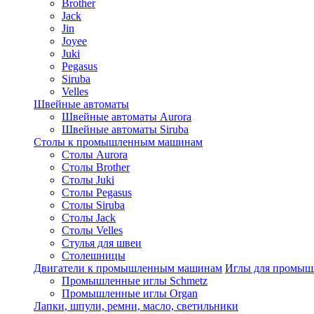
Brother
Jack
Jin
Joyee
Juki
Pegasus
Siruba
Velles
Швейные автоматы
Швейные автоматы Aurora
Швейные автоматы Siruba
Столы к промышленным машинам
Столы Aurora
Столы Brother
Столы Juki
Столы Pegasus
Столы Siruba
Столы Jack
Столы Velles
Стулья для швеи
Столешницы
Двигатели к промышленным машинам
Иглы для промы
Промышленные иглы Schmetz
Промышленные иглы Organ
Лапки, шпули, ремни, масло, светильники