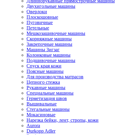
Длиннорукавные прямострочные машины
Двухигольные машины
Оверлоки
Плоскошовные
Пуговичные
Петельные
Мешкозашивочные машины
Скорняжные машины
Закрепочные машины
Машины Зигзаг
Колонковые машины
Подшивочные машины
Спуск края кожи
Поясные машины
Для производства матрасов
Цепного стежка
Рукавные машины
Специальные машины
Герметизация швов
Вышивальные
Стегальные машины
Мокасиновые
Нарезка бейки, лент, стропы, кожи
Aurora
Durkopp Adler