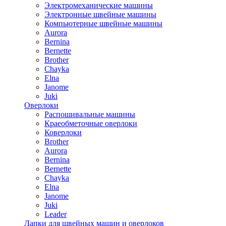
Электромеханические машины
Электронные швейные машины
Компьютерные швейные машины
Aurora
Bernina
Bernette
Brother
Chayka
Elna
Janome
Juki
Оверлоки
Распошивальные машины
Краеобметочные оверлоки
Коверлоки
Brother
Aurora
Bernina
Bernette
Chayka
Elna
Janome
Juki
Leader
Лапки для швейных машин и оверлоков