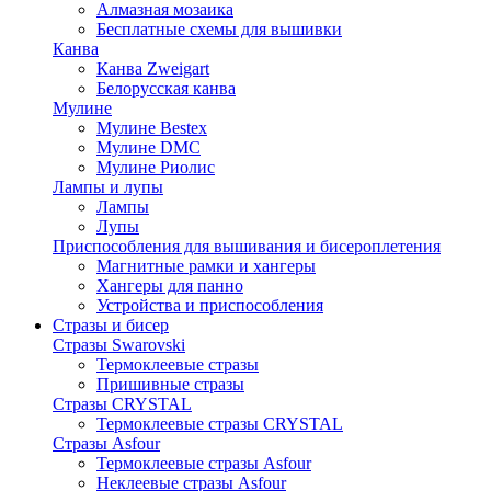
Алмазная мозаика
Бесплатные схемы для вышивки
Канва
Канва Zweigart
Белорусская канва
Мулине
Мулине Bestex
Мулине DMC
Мулине Риолис
Лампы и лупы
Лампы
Лупы
Приспособления для вышивания и бисероплетения
Магнитные рамки и хангеры
Хангеры для панно
Устройства и приспособления
Стразы и бисер
Стразы Swarovski
Термоклеевые стразы
Пришивные стразы
Стразы CRYSTAL
Термоклеевые стразы CRYSTAL
Стразы Asfour
Термоклеевые стразы Asfour
Неклеевые стразы Asfour