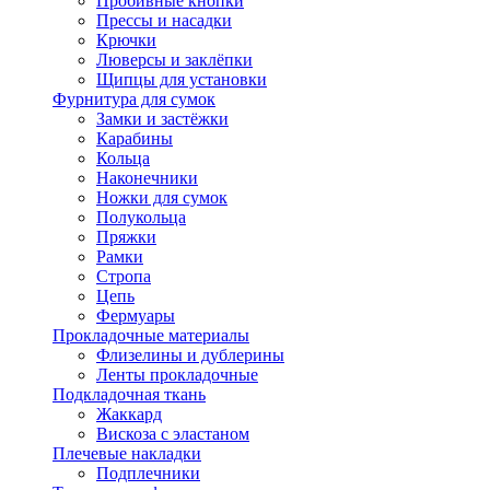
Пробивные кнопки
Прессы и насадки
Крючки
Люверсы и заклёпки
Щипцы для установки
Фурнитура для сумок
Замки и застёжки
Карабины
Кольца
Наконечники
Ножки для сумок
Полукольца
Пряжки
Рамки
Стропа
Цепь
Фермуары
Прокладочные материалы
Флизелины и дублерины
Ленты прокладочные
Подкладочная ткань
Жаккард
Вискоза с эластаном
Плечевые накладки
Подплечники