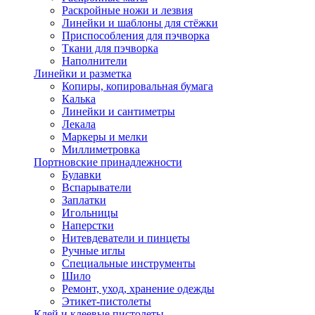
Раскройные ножи и лезвия
Линейки и шаблоны для стёжки
Приспособления для пэчворка
Ткани для пэчворка
Наполнители
Линейки и разметка
Копиры, копировальная бумага
Калька
Линейки и сантиметры
Лекала
Маркеры и мелки
Миллиметровка
Портновские принадлежности
Булавки
Вспарыватели
Заплатки
Игольницы
Наперстки
Нитевдеватели и пинцеты
Ручные иглы
Специальные инструменты
Шило
Ремонт, уход, хранение одежды
Этикет-пистолеты
Клей и клеевые пистолеты