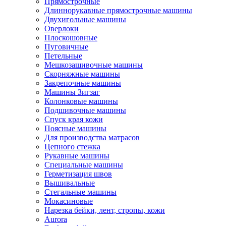
Прямострочные
Длиннорукавные прямострочные машины
Двухигольные машины
Оверлоки
Плоскошовные
Пуговичные
Петельные
Мешкозашивочные машины
Скорняжные машины
Закрепочные машины
Машины Зигзаг
Колонковые машины
Подшивочные машины
Спуск края кожи
Поясные машины
Для производства матрасов
Цепного стежка
Рукавные машины
Специальные машины
Герметизация швов
Вышивальные
Стегальные машины
Мокасиновые
Нарезка бейки, лент, стропы, кожи
Aurora