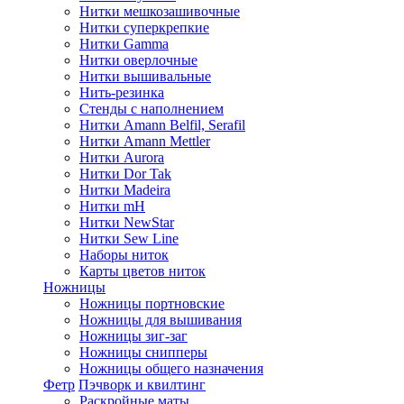
Нитки мешкозашивочные
Нитки суперкрепкие
Нитки Gamma
Нитки оверлочные
Нитки вышивальные
Нить-резинка
Стенды с наполнением
Нитки Amann Belfil, Serafil
Нитки Amann Mettler
Нитки Aurora
Нитки Dor Tak
Нитки Madeira
Нитки mH
Нитки NewStar
Нитки Sew Line
Наборы ниток
Карты цветов ниток
Ножницы
Ножницы портновские
Ножницы для вышивания
Ножницы зиг-заг
Ножницы снипперы
Ножницы общего назначения
Фетр
Пэчворк и квилтинг
Раскройные маты