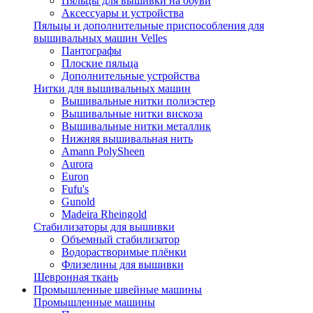
Пяльцы для вышивки на обуви
Аксессуары и устройства
Пяльцы и дополнительные приспособления для
вышивальных машин Velles
Пантографы
Плоские пяльца
Дополнительные устройства
Нитки для вышивальных машин
Вышивальные нитки полиэстер
Вышивальные нитки вискоза
Вышивальные нитки металлик
Нижняя вышивальная нить
Amann PolySheen
Aurora
Euron
Fufu's
Gunold
Madeira Rheingold
Стабилизаторы для вышивки
Объемный стабилизатор
Водорастворимые плёнки
Флизелины для вышивки
Шевронная ткань
Промышленные швейные машины
Промышленные машины