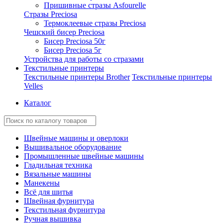
Пришивные стразы Asfourelle
Стразы Preciosa
Термоклеевые стразы Preciosa
Чешский бисер Preciosa
Бисер Preciosa 50г
Бисер Preciosa 5г
Устройства для работы со стразами
Текстильные принтеры
Текстильные принтеры Brother
Текстильные принтеры
Velles
Каталог
Швейные машины и оверлоки
Вышивальное оборудование
Промышленные швейные машины
Гладильная техника
Вязальные машины
Манекены
Всё для шитья
Швейная фурнитура
Текстильная фурнитура
Ручная вышивка