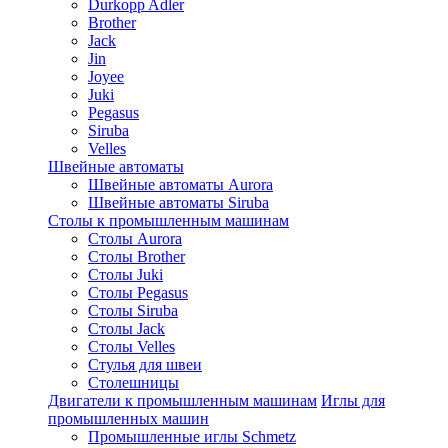
Durkopp Adler
Brother
Jack
Jin
Joyee
Juki
Pegasus
Siruba
Velles
Швейные автоматы
Швейные автоматы Aurora
Швейные автоматы Siruba
Столы к промышленным машинам
Столы Aurora
Столы Brother
Столы Juki
Столы Pegasus
Столы Siruba
Столы Jack
Столы Velles
Стулья для швеи
Столешницы
Двигатели к промышленным машинам
Иглы для
промышленных машин
Промышленные иглы Schmetz