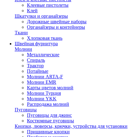
Клеевые пистолеты
Клей
Шкатулки и органайзеры
Дорожные швейные наборы
Органайзеры и контейнеры
Ткани
Хлопковая ткань
Швейная фурнитура
Молнии
Металлические
Спираль
Трактор
Потайные
Молнии ARTA-F
Молнии EMR
Карты цветов молний
Молнии Турция
Молнии YKK
Распродажа молний
Пуговицы
Пуговицы для джинс
Костюмные пуговицы
Кнопки, люверсы, крючки, устройства для установки
Пришивные кнопки