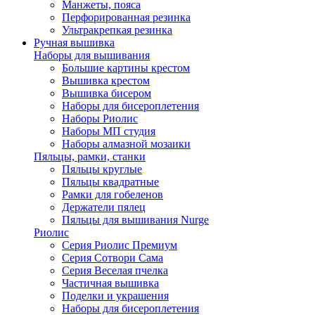
Манжеты, пояса
Перфорированная резинка
Ультракрепкая резинка
Ручная вышивка
Наборы для вышивания
Большие картины крестом
Вышивка крестом
Вышивка бисером
Наборы для бисероплетения
Наборы Риолис
Наборы МП студия
Наборы алмазной мозаики
Пяльцы, рамки, станки
Пяльцы круглые
Пяльцы квадратные
Рамки для гобеленов
Держатели пялец
Пяльцы для вышивания Nurge
Риолис
Серия Риолис Премиум
Серия Сотвори Сама
Серия Веселая пчелка
Частичная вышивка
Поделки и украшения
Наборы для бисероплетения