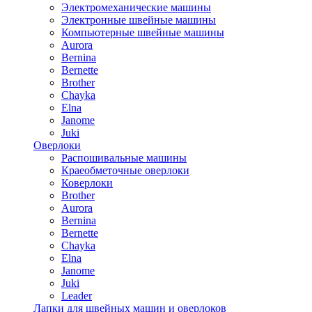
Электромеханические машины
Электронные швейные машины
Компьютерные швейные машины
Aurora
Bernina
Bernette
Brother
Chayka
Elna
Janome
Juki
Оверлоки
Распошивальные машины
Краеобметочные оверлоки
Коверлоки
Brother
Aurora
Bernina
Bernette
Chayka
Elna
Janome
Juki
Leader
Лапки для швейных машин и оверлоков