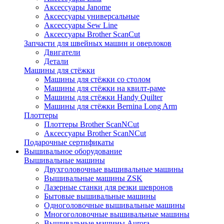
Аксессуары Janome
Аксессуары универсальные
Аксессуары Sew Line
Аксессуары Brother ScanCut
Запчасти для швейных машин и оверлоков
Двигатели
Детали
Машины для стёжки
Машины для стёжки со столом
Машины для стёжки на квилт-раме
Машины для стёжки Handy Quilter
Машины для стёжки Bernina Long Arm
Плоттеры
Плоттеры Brother ScanNCut
Аксессуары Brother ScanNCut
Подарочные сертификаты
Вышивальное оборудование
Вышивальные машины
Двухголовочные вышивальные машины
Вышивальные машины ZSK
Лазерные станки для резки шевронов
Бытовые вышивальные машины
Одноголовочные вышивальные машины
Многоголовочные вышивальные машины
Вышивальные машины Aurora