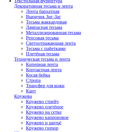
Текстильная фурнитура
Декоративная тесьма и лента
Лента бархатная
Вьюнчик Зиг-Заг
Тесьма жаккардовая
Лампасная тесьма
Металлизированная тесьма
Репсовая тесьма
Светоотражающая лента
Тесьма с пайетками
Плетёная тесьма
Техническая тесьма и лента
Киперная лента
Контактная лента
Косая бейка
Стропа
Трансфер для кожи
Кант
Кружева
Кружево стрейч
Кружево плетёное
Кружево на сетке
Кружево капроновое
Кружево и шитьё
Кружево гипюр