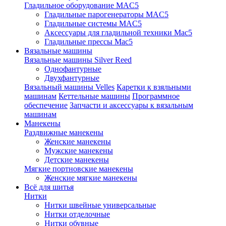
Гладильное оборудование MAC5
Гладильные парогенераторы MAC5
Гладильные системы MAC5
Аксессуары для гладильной техники Mac5
Гладильные прессы Mac5
Вязальные машины
Вязальные машины Silver Reed
Однофантурные
Двухфантурные
Вязальный машины Velles
Каретки к взяльными
машинам
Кеттельные машины
Программное
обеспечение
Запчасти и аксессуары к вязальным
машинам
Манекены
Раздвижные манекены
Женские манекены
Мужские манекены
Детские манекены
Мягкие портновские манекены
Женские мягкие манекены
Всё для шитья
Нитки
Нитки швейные универсальные
Нитки отделочные
Нитки обувные