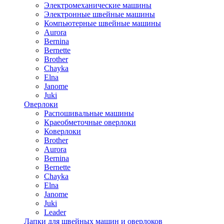
Электромеханические машины
Электронные швейные машины
Компьютерные швейные машины
Aurora
Bernina
Bernette
Brother
Chayka
Elna
Janome
Juki
Оверлоки
Распошивальные машины
Краеобметочные оверлоки
Коверлоки
Brother
Aurora
Bernina
Bernette
Chayka
Elna
Janome
Juki
Leader
Лапки для швейных машин и оверлоков