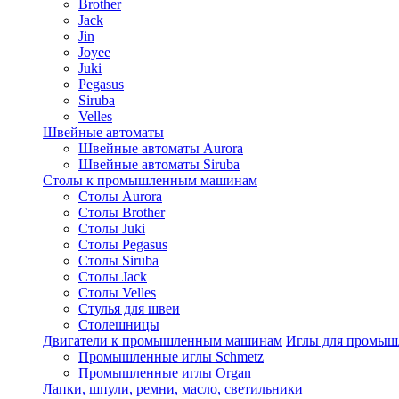
Brother
Jack
Jin
Joyee
Juki
Pegasus
Siruba
Velles
Швейные автоматы
Швейные автоматы Aurora
Швейные автоматы Siruba
Столы к промышленным машинам
Столы Aurora
Столы Brother
Столы Juki
Столы Pegasus
Столы Siruba
Столы Jack
Столы Velles
Стулья для швеи
Столешницы
Двигатели к промышленным машинам
Иглы для промы
Промышленные иглы Schmetz
Промышленные иглы Organ
Лапки, шпули, ремни, масло, светильники