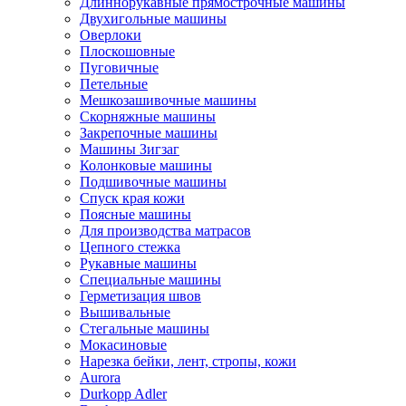
Длиннорукавные прямострочные машины
Двухигольные машины
Оверлоки
Плоскошовные
Пуговичные
Петельные
Мешкозашивочные машины
Скорняжные машины
Закрепочные машины
Машины Зигзаг
Колонковые машины
Подшивочные машины
Спуск края кожи
Поясные машины
Для производства матрасов
Цепного стежка
Рукавные машины
Специальные машины
Герметизация швов
Вышивальные
Стегальные машины
Мокасиновые
Нарезка бейки, лент, стропы, кожи
Aurora
Durkopp Adler