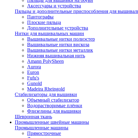
Пяльцы для вышивки на обуви
Аксессуары и устройства
Пяльцы и дополнительные приспособления для вышиваль
Пантографы
Плоские пяльца
Дополнительные устройства
Нитки для вышивальных машин
Вышивальные нитки полиэстер
Вышивальные нитки вискоза
Вышивальные нитки металлик
Нижняя вышивальная нить
Amann PolySheen
Aurora
Euron
Fufu's
Gunold
Madeira Rheingold
Стабилизаторы для вышивки
Объемный стабилизатор
Водорастворимые плёнки
Флизелины для вышивки
Шевронная ткань
Промышленные швейные машины
Промышленные машины
Прямострочные