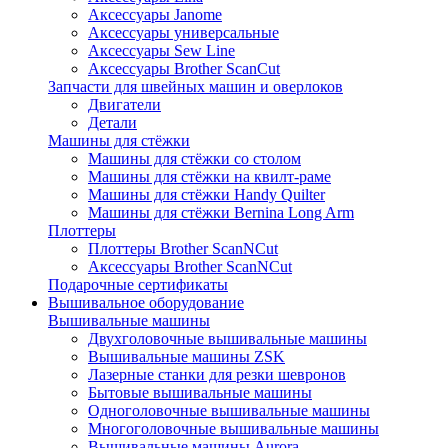
Аксессуары Janome
Аксессуары универсальные
Аксессуары Sew Line
Аксессуары Brother ScanCut
Запчасти для швейных машин и оверлоков
Двигатели
Детали
Машины для стёжки
Машины для стёжки со столом
Машины для стёжки на квилт-раме
Машины для стёжки Handy Quilter
Машины для стёжки Bernina Long Arm
Плоттеры
Плоттеры Brother ScanNCut
Аксессуары Brother ScanNCut
Подарочные сертификаты
Вышивальное оборудование
Вышивальные машины
Двухголовочные вышивальные машины
Вышивальные машины ZSK
Лазерные станки для резки шевронов
Бытовые вышивальные машины
Одноголовочные вышивальные машины
Многоголовочные вышивальные машины
Вышивальные машины Aurora