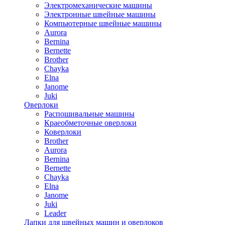
Электромеханические машины
Электронные швейные машины
Компьютерные швейные машины
Aurora
Bernina
Bernette
Brother
Chayka
Elna
Janome
Juki
Оверлоки
Распошивальные машины
Краеобметочные оверлоки
Коверлоки
Brother
Aurora
Bernina
Bernette
Chayka
Elna
Janome
Juki
Leader
Лапки для швейных машин и оверлоков