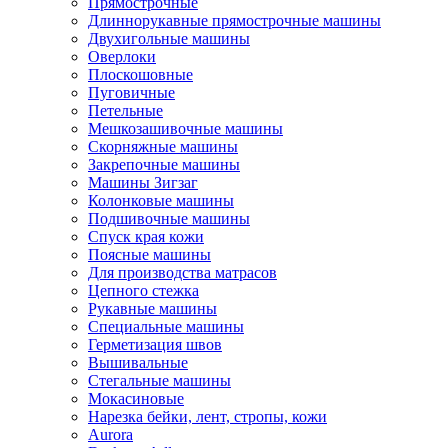
Прямострочные
Длиннорукавные прямострочные машины
Двухигольные машины
Оверлоки
Плоскошовные
Пуговичные
Петельные
Мешкозашивочные машины
Скорняжные машины
Закрепочные машины
Машины Зигзаг
Колонковые машины
Подшивочные машины
Спуск края кожи
Поясные машины
Для производства матрасов
Цепного стежка
Рукавные машины
Специальные машины
Герметизация швов
Вышивальные
Стегальные машины
Мокасиновые
Нарезка бейки, лент, стропы, кожи
Aurora