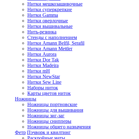
Нитки мешкозашивочные
Нитки суперкрепкие
Нитки Gamma
Нитки оверлочные
Нитки вышивальные
Нить-резинка
Стенды с наполнением
Нитки Amann Belfil, Serafil
Нитки Amann Mettler
Нитки Aurora
Нитки Dor Tak
Нитки Madeira
Нитки mH
Нитки NewStar
Нитки Sew Line
Наборы ниток
Карты цветов ниток
Ножницы
Ножницы портновские
Ножницы для вышивания
Ножницы зиг-заг
Ножницы снипперы
Ножницы общего назначения
Фетр
Пэчворк и квилтинг
Раскройные маты