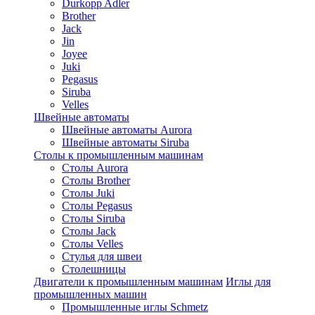
Durkopp Adler
Brother
Jack
Jin
Joyee
Juki
Pegasus
Siruba
Velles
Швейные автоматы
Швейные автоматы Aurora
Швейные автоматы Siruba
Столы к промышленным машинам
Столы Aurora
Столы Brother
Столы Juki
Столы Pegasus
Столы Siruba
Столы Jack
Столы Velles
Стулья для швеи
Столешницы
Двигатели к промышленным машинам
Иглы для
промышленных машин
Промышленные иглы Schmetz