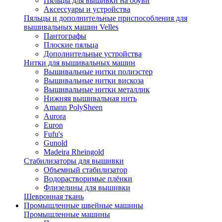
Пяльцы для вышивки на обуви
Аксессуары и устройства
Пяльцы и дополнительные приспособления для
вышивальных машин Velles
Пантографы
Плоские пяльца
Дополнительные устройства
Нитки для вышивальных машин
Вышивальные нитки полиэстер
Вышивальные нитки вискоза
Вышивальные нитки металлик
Нижняя вышивальная нить
Amann PolySheen
Aurora
Euron
Fufu's
Gunold
Madeira Rheingold
Стабилизаторы для вышивки
Объемный стабилизатор
Водорастворимые плёнки
Флизелины для вышивки
Шевронная ткань
Промышленные швейные машины
Промышленные машины