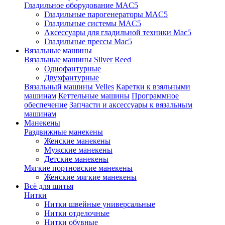
Гладильное оборудование MAC5
Гладильные парогенераторы MAC5
Гладильные системы MAC5
Аксессуары для гладильной техники Mac5
Гладильные прессы Mac5
Вязальные машины
Вязальные машины Silver Reed
Однофантурные
Двухфантурные
Вязальный машины Velles
Каретки к взяльными
машинам
Кеттельные машины
Программное
обеспечение
Запчасти и аксессуары к вязальным
машинам
Манекены
Раздвижные манекены
Женские манекены
Мужские манекены
Детские манекены
Мягкие портновские манекены
Женские мягкие манекены
Всё для шитья
Нитки
Нитки швейные универсальные
Нитки отделочные
Нитки обувные