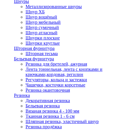
Шнуры
Металлизированные шнуры
Шнур ХБ
Шнур вощёный
Шнур мебельный
Шнур сумочный
Шнур атласный
Шнурки плоские
Шнурки круглые
Шторная фурнитура
Шторная тесьма
Бельевая фурнитура
Резинка для бретелей, ажурная
Лента тоннельная, лента с кнопками и
крючками,кордовая, регилин
Регуляторы, кольца и застежки
Чашечки, косточки корсетные
Резинка окантовочная
Резинка
Декоративная резинка
Бельевая резинка
Вязаная резинка 4 - 100 мм
Тканная резинка 1 - 6 см
Шляпная резинка, эластичный шнур
Резинка продёжка