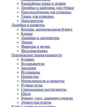
Раскройные ножи и лезвия
Линейки и шаблоны для стёжки
Приспособления для пэчворка
Ткани для пэчворка
Наполнители
Линейки и разметка
Копиры, копировальная бумага
Калька
Линейки и сантиметры
Лекала
Маркеры и мелки
Миллиметровка
Портновские принадлежности
Булавки
Вспарыватели
Заплатки
Игольницы
Наперстки
Нитевдеватели и пинцеты
Ручные иглы
Специальные инструменты
Шило
Ремонт, уход, хранение одежды
Этикет-пистолеты
Клей и клеевые пистолеты