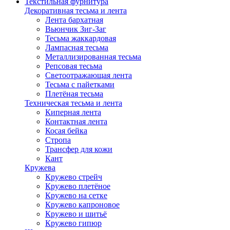
Текстильная фурнитура
Декоративная тесьма и лента
Лента бархатная
Вьюнчик Зиг-Заг
Тесьма жаккардовая
Лампасная тесьма
Металлизированная тесьма
Репсовая тесьма
Светоотражающая лента
Тесьма с пайетками
Плетёная тесьма
Техническая тесьма и лента
Киперная лента
Контактная лента
Косая бейка
Стропа
Трансфер для кожи
Кант
Кружева
Кружево стрейч
Кружево плетёное
Кружево на сетке
Кружево капроновое
Кружево и шитьё
Кружево гипюр