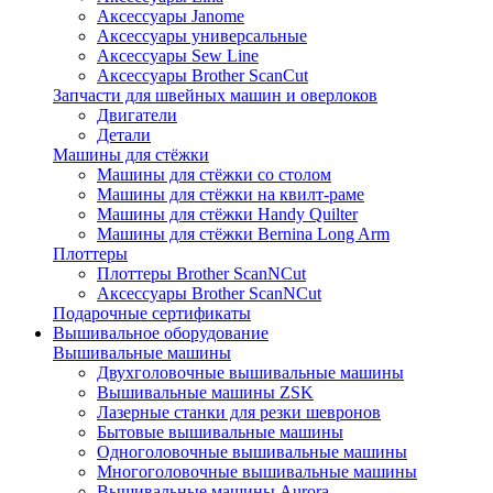
Аксессуары Janome
Аксессуары универсальные
Аксессуары Sew Line
Аксессуары Brother ScanCut
Запчасти для швейных машин и оверлоков
Двигатели
Детали
Машины для стёжки
Машины для стёжки со столом
Машины для стёжки на квилт-раме
Машины для стёжки Handy Quilter
Машины для стёжки Bernina Long Arm
Плоттеры
Плоттеры Brother ScanNCut
Аксессуары Brother ScanNCut
Подарочные сертификаты
Вышивальное оборудование
Вышивальные машины
Двухголовочные вышивальные машины
Вышивальные машины ZSK
Лазерные станки для резки шевронов
Бытовые вышивальные машины
Одноголовочные вышивальные машины
Многоголовочные вышивальные машины
Вышивальные машины Aurora