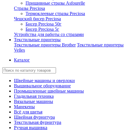
Пришивные стразы Asfourelle
Стразы Preciosa
Термоклеевые стразы Preciosa
Чешский бисер Preciosa
Бисер Preciosa 50г
Бисер Preciosa 5г
Устройства для работы со стразами
Текстильные принтеры
Текстильные принтеры Brother
Текстильные принтеры
Velles
Каталог
Швейные машины и оверлоки
Вышивальное оборудование
Промышленные швейные машины
Гладильная техника
Вязальные машины
Манекены
Всё для шитья
Швейная фурнитура
Текстильная фурнитура
Ручная вышивка