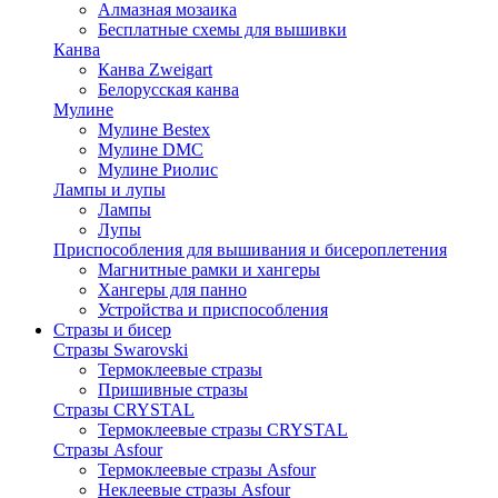
Алмазная мозаика
Бесплатные схемы для вышивки
Канва
Канва Zweigart
Белорусская канва
Мулине
Мулине Bestex
Мулине DMC
Мулине Риолис
Лампы и лупы
Лампы
Лупы
Приспособления для вышивания и бисероплетения
Магнитные рамки и хангеры
Хангеры для панно
Устройства и приспособления
Стразы и бисер
Стразы Swarovski
Термоклеевые стразы
Пришивные стразы
Стразы CRYSTAL
Термоклеевые стразы CRYSTAL
Стразы Asfour
Термоклеевые стразы Asfour
Неклеевые стразы Asfour