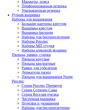
Манжеты, пояса
Перфорированная резинка
Ультракрепкая резинка
Ручная вышивка
Наборы для вышивания
Большие картины крестом
Вышивка крестом
Вышивка бисером
Наборы для бисероплетения
Наборы Риолис
Наборы МП студия
Наборы алмазной мозаики
Пяльцы, рамки, станки
Пяльцы круглые
Пяльцы квадратные
Рамки для гобеленов
Держатели пялец
Пяльцы для вышивания Nurge
Риолис
Серия Риолис Премиум
Серия Сотвори Сама
Серия Веселая пчелка
Частичная вышивка
Поделки и украшения
Наборы для бисероплетения