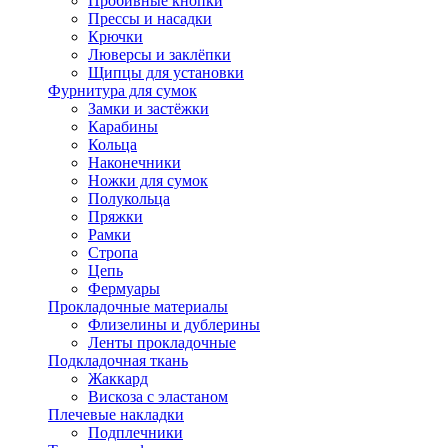
Пробивные кнопки
Прессы и насадки
Крючки
Люверсы и заклёпки
Щипцы для установки
Фурнитура для сумок
Замки и застёжки
Карабины
Кольца
Наконечники
Ножки для сумок
Полукольца
Пряжки
Рамки
Стропа
Цепь
Фермуары
Прокладочные материалы
Флизелины и дублерины
Ленты прокладочные
Подкладочная ткань
Жаккард
Вискоза с эластаном
Плечевые накладки
Подплечники