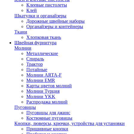
Клеевые пистолеты
Клей
Шкатулки и органайзеры
Дорожные швейные наборы
Органайзеры и контейнеры
Ткани
Хлопковая ткань
Швейная фурнитура
Молнии
Металлические
Спираль
Трактор
Потайные
Молнии ARTA-F
Молнии EMR
Карты цветов молний
Молнии Турция
Молнии YKK
Распродажа молний
Пуговицы
Пуговицы для джинс
Костюмные пуговицы
Кнопки, люверсы, крючки, устройства для установки
Пришивные кнопки