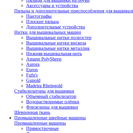
Пяльцы для вышивки на обуви
Аксессуары и устройства
Пяльцы и дополнительные приспособления для вышиваль
Пантографы
Плоские пяльца
Дополнительные устройства
Нитки для вышивальных машин
Вышивальные нитки полиэстер
Вышивальные нитки вискоза
Вышивальные нитки металлик
Нижняя вышивальная нить
Amann PolySheen
Aurora
Euron
Fufu's
Gunold
Madeira Rheingold
Стабилизаторы для вышивки
Объемный стабилизатор
Водорастворимые плёнки
Флизелины для вышивки
Шевронная ткань
Промышленные швейные машины
Промышленные машины
Прямострочные