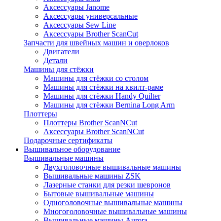
Аксессуары Janome
Аксессуары универсальные
Аксессуары Sew Line
Аксессуары Brother ScanCut
Запчасти для швейных машин и оверлоков
Двигатели
Детали
Машины для стёжки
Машины для стёжки со столом
Машины для стёжки на квилт-раме
Машины для стёжки Handy Quilter
Машины для стёжки Bernina Long Arm
Плоттеры
Плоттеры Brother ScanNCut
Аксессуары Brother ScanNCut
Подарочные сертификаты
Вышивальное оборудование
Вышивальные машины
Двухголовочные вышивальные машины
Вышивальные машины ZSK
Лазерные станки для резки шевронов
Бытовые вышивальные машины
Одноголовочные вышивальные машины
Многоголовочные вышивальные машины
Вышивальные машины Aurora