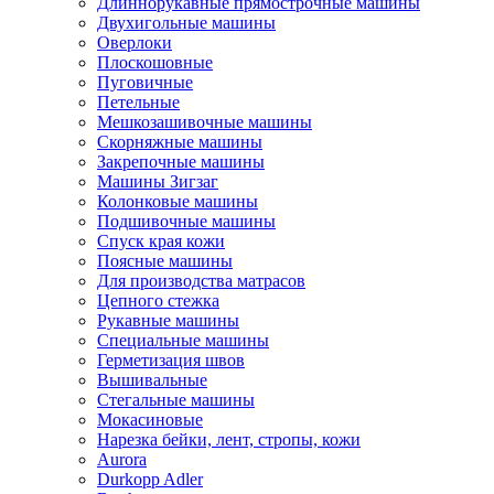
Длиннорукавные прямострочные машины
Двухигольные машины
Оверлоки
Плоскошовные
Пуговичные
Петельные
Мешкозашивочные машины
Скорняжные машины
Закрепочные машины
Машины Зигзаг
Колонковые машины
Подшивочные машины
Спуск края кожи
Поясные машины
Для производства матрасов
Цепного стежка
Рукавные машины
Специальные машины
Герметизация швов
Вышивальные
Стегальные машины
Мокасиновые
Нарезка бейки, лент, стропы, кожи
Aurora
Durkopp Adler