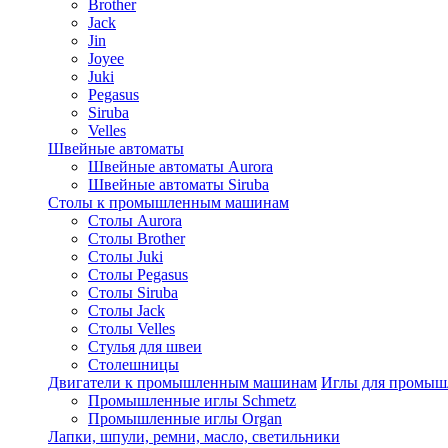
Brother
Jack
Jin
Joyee
Juki
Pegasus
Siruba
Velles
Швейные автоматы
Швейные автоматы Aurora
Швейные автоматы Siruba
Столы к промышленным машинам
Столы Aurora
Столы Brother
Столы Juki
Столы Pegasus
Столы Siruba
Столы Jack
Столы Velles
Стулья для швеи
Столешницы
Двигатели к промышленным машинам
Иглы для промы
Промышленные иглы Schmetz
Промышленные иглы Organ
Лапки, шпули, ремни, масло, светильники