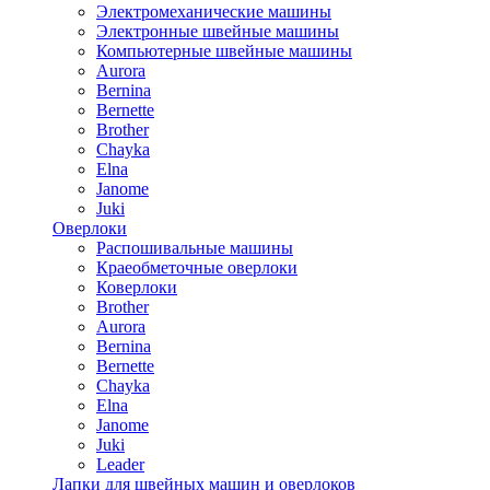
Электромеханические машины
Электронные швейные машины
Компьютерные швейные машины
Aurora
Bernina
Bernette
Brother
Chayka
Elna
Janome
Juki
Оверлоки
Распошивальные машины
Краеобметочные оверлоки
Коверлоки
Brother
Aurora
Bernina
Bernette
Chayka
Elna
Janome
Juki
Leader
Лапки для швейных машин и оверлоков