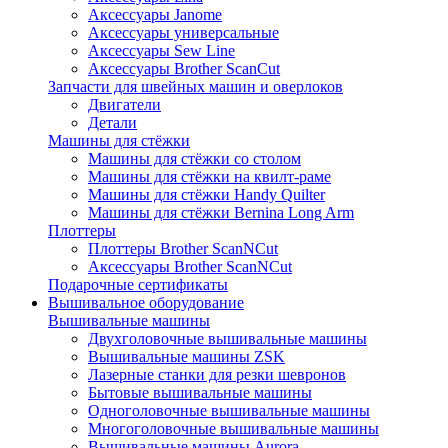
Аксессуары Janome
Аксессуары универсальные
Аксессуары Sew Line
Аксессуары Brother ScanCut
Запчасти для швейных машин и оверлоков
Двигатели
Детали
Машины для стёжки
Машины для стёжки со столом
Машины для стёжки на квилт-раме
Машины для стёжки Handy Quilter
Машины для стёжки Bernina Long Arm
Плоттеры
Плоттеры Brother ScanNCut
Аксессуары Brother ScanNCut
Подарочные сертификаты
Вышивальное оборудование
Вышивальные машины
Двухголовочные вышивальные машины
Вышивальные машины ZSK
Лазерные станки для резки шевронов
Бытовые вышивальные машины
Одноголовочные вышивальные машины
Многоголовочные вышивальные машины
Вышивальные машины Aurora