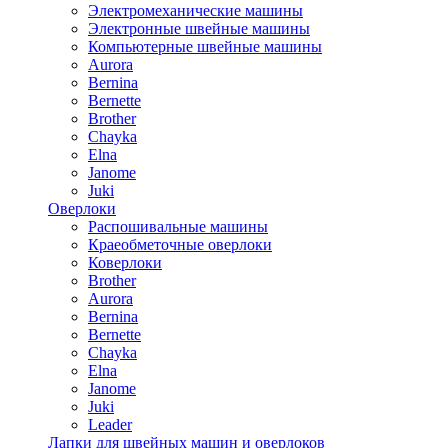
Электромеханические машины
Электронные швейные машины
Компьютерные швейные машины
Aurora
Bernina
Bernette
Brother
Chayka
Elna
Janome
Juki
Оверлоки
Распошивальные машины
Краеобметочные оверлоки
Коверлоки
Brother
Aurora
Bernina
Bernette
Chayka
Elna
Janome
Juki
Leader
Лапки для швейных машин и оверлоков