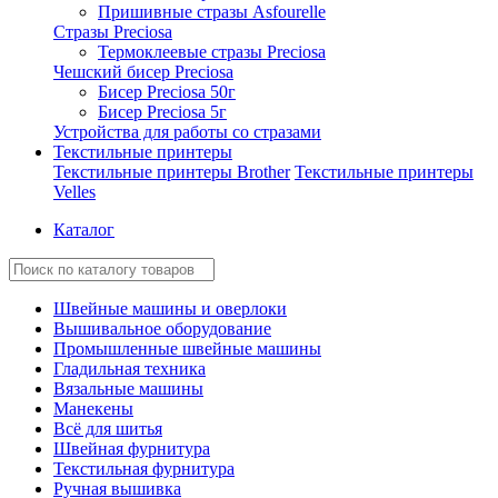
Пришивные стразы Asfourelle
Стразы Preciosa
Термоклеевые стразы Preciosa
Чешский бисер Preciosa
Бисер Preciosa 50г
Бисер Preciosa 5г
Устройства для работы со стразами
Текстильные принтеры
Текстильные принтеры Brother
Текстильные принтеры
Velles
Каталог
Швейные машины и оверлоки
Вышивальное оборудование
Промышленные швейные машины
Гладильная техника
Вязальные машины
Манекены
Всё для шитья
Швейная фурнитура
Текстильная фурнитура
Ручная вышивка