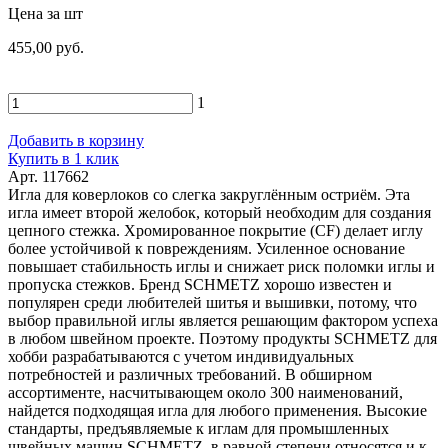
Цена за шт
455,00 руб.
1
Добавить в корзину
Купить в 1 клик
Арт. 117662
Игла для коверлоков со слегка закруглённым остриём. Эта
игла имеет второй желобок, который необходим для создания
цепного стежка. Хромированное покрытие (CF) делает иглу
более устойчивой к повреждениям. Усиленное основание
повышает стабильность иглы и снижает риск поломки иглы и
пропуска стежков. Бренд SCHMETZ хорошо известен и
популярен среди любителей шитья и вышивки, потому, что
выбор правильной иглы является решающим фактором успеха
в любом швейном проекте. Поэтому продукты SCHMETZ для
хобби разрабатываются с учетом индивидуальных
потребностей и различных требований. В обширном
ассортименте, насчитывающем около 300 наименований,
найдется подходящая игла для любого применения. Высокие
стандарты, предъявляемые к иглам для промышленных
швейных машин SCHMETZ, в равной степени относятся и к