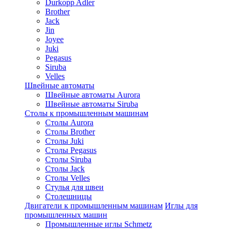
Durkopp Adler
Brother
Jack
Jin
Joyee
Juki
Pegasus
Siruba
Velles
Швейные автоматы
Швейные автоматы Aurora
Швейные автоматы Siruba
Столы к промышленным машинам
Столы Aurora
Столы Brother
Столы Juki
Столы Pegasus
Столы Siruba
Столы Jack
Столы Velles
Стулья для швеи
Столешницы
Двигатели к промышленным машинам
Иглы для
промышленных машин
Промышленные иглы Schmetz