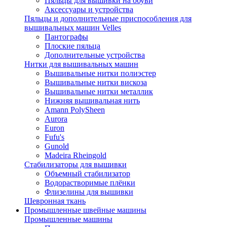
Пяльцы для вышивки на обуви
Аксессуары и устройства
Пяльцы и дополнительные приспособления для
вышивальных машин Velles
Пантографы
Плоские пяльца
Дополнительные устройства
Нитки для вышивальных машин
Вышивальные нитки полиэстер
Вышивальные нитки вискоза
Вышивальные нитки металлик
Нижняя вышивальная нить
Amann PolySheen
Aurora
Euron
Fufu's
Gunold
Madeira Rheingold
Стабилизаторы для вышивки
Объемный стабилизатор
Водорастворимые плёнки
Флизелины для вышивки
Шевронная ткань
Промышленные швейные машины
Промышленные машины