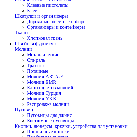
Клеевые пистолеты
Клей
Шкатулки и органайзеры
Дорожные швейные наборы
Органайзеры и контейнеры
Ткани
Хлопковая ткань
Швейная фурнитура
Молнии
Металлические
Спираль
Трактор
Потайные
Молнии ARTA-F
Молнии EMR
Карты цветов молний
Молнии Турция
Молнии YKK
Распродажа молний
Пуговицы
Пуговицы для джинс
Костюмные пуговицы
Кнопки, люверсы, крючки, устройства для установки
Пришивные кнопки