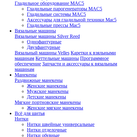
Гладильное оборудование MAC5
Гладильные парогенераторы MAC5
Гладильные системы MAC5
Аксессуары для гладильной техники Mac5
Гладильные прессы Mac5
Вязальные машины
Вязальные машины Silver Reed
Однофантурные
Двухфантурные
Вязальный машины Velles
Каретки к взяльными
машинам
Кеттельные машины
Программное
обеспечение
Запчасти и аксессуары к вязальным
машинам
Манекены
Раздвижные манекены
Женские манекены
Мужские манекены
Детские манекены
Мягкие портновские манекены
Женские мягкие манекены
Всё для шитья
Нитки
Нитки швейные универсальные
Нитки отделочные
Нитки обувные