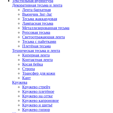
Текстильная фурнитура
Декоративная тесьма и лента
Лента бархатная
Вьюнчик Зиг-Заг
Тесьма жаккардовая
Лампасная тесьма
Металлизированная тесьма
Репсовая тесьма
Светоотражающая лента
Тесьма с пайетками
Плетёная тесьма
Техническая тесьма и лента
Киперная лента
Контактная лента
Косая бейка
Стропа
Трансфер для кожи
Кант
Кружева
Кружево стрейч
Кружево плетёное
Кружево на сетке
Кружево капроновое
Кружево и шитьё
Кружево гипюр