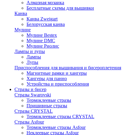
Алмазная мозаика
Бесплатные схемы для вышивки
Канва
Канва Zweigart
Белорусская канва
Мулине
Мулине Bestex
Мулине DMC
Мулине Риолис
Лампы и лупы
Лампы
Лупы
Приспособления для вышивания и бисероплетения
Магнитные рамки и хангеры
Хангеры для панно
Устройства и приспособления
Стразы и бисер
Стразы Swarovski
Термоклеевые стразы
Пришивные стразы
Стразы CRYSTAL
Термоклеевые стразы CRYSTAL
Стразы Asfour
Термоклеевые стразы Asfour
Неклеевые стразы Asfour