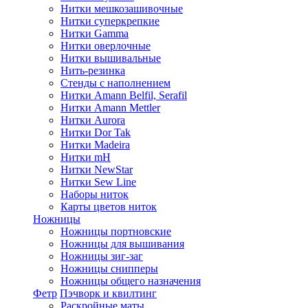
Нитки мешкозашивочные
Нитки суперкрепкие
Нитки Gamma
Нитки оверлочные
Нитки вышивальные
Нить-резинка
Стенды с наполнением
Нитки Amann Belfil, Serafil
Нитки Amann Mettler
Нитки Aurora
Нитки Dor Tak
Нитки Madeira
Нитки mH
Нитки NewStar
Нитки Sew Line
Наборы ниток
Карты цветов ниток
Ножницы
Ножницы портновские
Ножницы для вышивания
Ножницы зиг-заг
Ножницы снипперы
Ножницы общего назначения
Фетр
Пэчворк и квилтинг
Раскройные маты