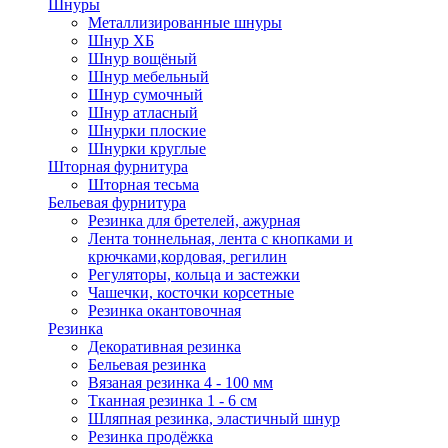
Шнуры
Металлизированные шнуры
Шнур ХБ
Шнур вощёный
Шнур мебельный
Шнур сумочный
Шнур атласный
Шнурки плоские
Шнурки круглые
Шторная фурнитура
Шторная тесьма
Бельевая фурнитура
Резинка для бретелей, ажурная
Лента тоннельная, лента с кнопками и
крючками,кордовая, регилин
Регуляторы, кольца и застежки
Чашечки, косточки корсетные
Резинка окантовочная
Резинка
Декоративная резинка
Бельевая резинка
Вязаная резинка 4 - 100 мм
Тканная резинка 1 - 6 см
Шляпная резинка, эластичный шнур
Резинка продёжка