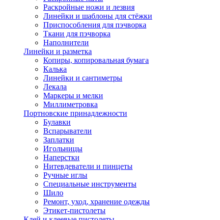
Раскройные ножи и лезвия
Линейки и шаблоны для стёжки
Приспособления для пэчворка
Ткани для пэчворка
Наполнители
Линейки и разметка
Копиры, копировальная бумага
Калька
Линейки и сантиметры
Лекала
Маркеры и мелки
Миллиметровка
Портновские принадлежности
Булавки
Вспарыватели
Заплатки
Игольницы
Наперстки
Нитевдеватели и пинцеты
Ручные иглы
Специальные инструменты
Шило
Ремонт, уход, хранение одежды
Этикет-пистолеты
Клей и клеевые пистолеты