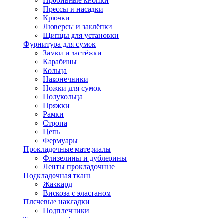
Пробивные кнопки
Прессы и насадки
Крючки
Люверсы и заклёпки
Щипцы для установки
Фурнитура для сумок
Замки и застёжки
Карабины
Кольца
Наконечники
Ножки для сумок
Полукольца
Пряжки
Рамки
Стропа
Цепь
Фермуары
Прокладочные материалы
Флизелины и дублерины
Ленты прокладочные
Подкладочная ткань
Жаккард
Вискоза с эластаном
Плечевые накладки
Подплечники