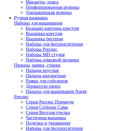
Манжеты, пояса
Перфорированная резинка
Ультракрепкая резинка
Ручная вышивка
Наборы для вышивания
Большие картины крестом
Вышивка крестом
Вышивка бисером
Наборы для бисероплетения
Наборы Риолис
Наборы МП студия
Наборы алмазной мозаики
Пяльцы, рамки, станки
Пяльцы круглые
Пяльцы квадратные
Рамки для гобеленов
Держатели пялец
Пяльцы для вышивания Nurge
Риолис
Серия Риолис Премиум
Серия Сотвори Сама
Серия Веселая пчелка
Частичная вышивка
Поделки и украшения
Наборы для бисероплетения