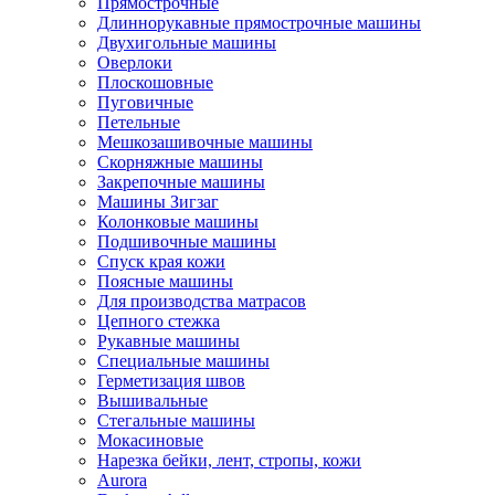
Прямострочные
Длиннорукавные прямострочные машины
Двухигольные машины
Оверлоки
Плоскошовные
Пуговичные
Петельные
Мешкозашивочные машины
Скорняжные машины
Закрепочные машины
Машины Зигзаг
Колонковые машины
Подшивочные машины
Спуск края кожи
Поясные машины
Для производства матрасов
Цепного стежка
Рукавные машины
Специальные машины
Герметизация швов
Вышивальные
Стегальные машины
Мокасиновые
Нарезка бейки, лент, стропы, кожи
Aurora