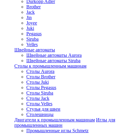
Durkopp Adler
Brother
Jack
Jin
Joyee
Juki
Pegasus
Siruba
Velles
Швейные автоматы
Швейные автоматы Aurora
Швейные автоматы Siruba
Столы к промышленным машинам
Столы Aurora
Столы Brother
Столы Juki
Столы Pegasus
Столы Siruba
Столы Jack
Столы Velles
Стулья для швеи
Столешницы
Двигатели к промышленным машинам
Иглы для
промышленных машин
Промышленные иглы Schmetz