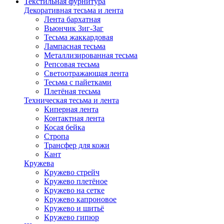
Текстильная фурнитура
Декоративная тесьма и лента
Лента бархатная
Вьюнчик Зиг-Заг
Тесьма жаккардовая
Лампасная тесьма
Металлизированная тесьма
Репсовая тесьма
Светоотражающая лента
Тесьма с пайетками
Плетёная тесьма
Техническая тесьма и лента
Киперная лента
Контактная лента
Косая бейка
Стропа
Трансфер для кожи
Кант
Кружева
Кружево стрейч
Кружево плетёное
Кружево на сетке
Кружево капроновое
Кружево и шитьё
Кружево гипюр