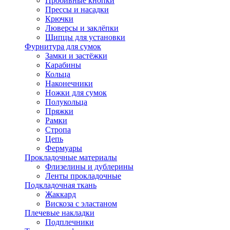
Пробивные кнопки
Прессы и насадки
Крючки
Люверсы и заклёпки
Щипцы для установки
Фурнитура для сумок
Замки и застёжки
Карабины
Кольца
Наконечники
Ножки для сумок
Полукольца
Пряжки
Рамки
Стропа
Цепь
Фермуары
Прокладочные материалы
Флизелины и дублерины
Ленты прокладочные
Подкладочная ткань
Жаккард
Вискоза с эластаном
Плечевые накладки
Подплечники