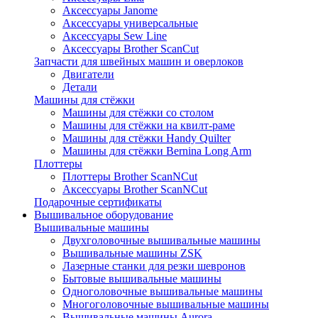
Аксессуары Janome
Аксессуары универсальные
Аксессуары Sew Line
Аксессуары Brother ScanCut
Запчасти для швейных машин и оверлоков
Двигатели
Детали
Машины для стёжки
Машины для стёжки со столом
Машины для стёжки на квилт-раме
Машины для стёжки Handy Quilter
Машины для стёжки Bernina Long Arm
Плоттеры
Плоттеры Brother ScanNCut
Аксессуары Brother ScanNCut
Подарочные сертификаты
Вышивальное оборудование
Вышивальные машины
Двухголовочные вышивальные машины
Вышивальные машины ZSK
Лазерные станки для резки шевронов
Бытовые вышивальные машины
Одноголовочные вышивальные машины
Многоголовочные вышивальные машины
Вышивальные машины Aurora