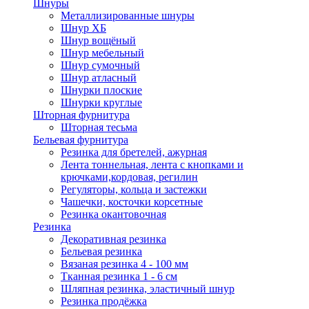
Шнуры
Металлизированные шнуры
Шнур ХБ
Шнур вощёный
Шнур мебельный
Шнур сумочный
Шнур атласный
Шнурки плоские
Шнурки круглые
Шторная фурнитура
Шторная тесьма
Бельевая фурнитура
Резинка для бретелей, ажурная
Лента тоннельная, лента с кнопками и
крючками,кордовая, регилин
Регуляторы, кольца и застежки
Чашечки, косточки корсетные
Резинка окантовочная
Резинка
Декоративная резинка
Бельевая резинка
Вязаная резинка 4 - 100 мм
Тканная резинка 1 - 6 см
Шляпная резинка, эластичный шнур
Резинка продёжка