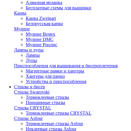
Алмазная мозаика
Бесплатные схемы для вышивки
Канва
Канва Zweigart
Белорусская канва
Мулине
Мулине Bestex
Мулине DMC
Мулине Риолис
Лампы и лупы
Лампы
Лупы
Приспособления для вышивания и бисероплетения
Магнитные рамки и хангеры
Хангеры для панно
Устройства и приспособления
Стразы и бисер
Стразы Swarovski
Термоклеевые стразы
Пришивные стразы
Стразы CRYSTAL
Термоклеевые стразы CRYSTAL
Стразы Asfour
Термоклеевые стразы Asfour
Неклеевые стразы Asfour