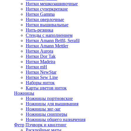
Нитки мешкозашивочные
Нитки суперкрепкие
Нитки Gamma
Нитки оверлочные
Нитки вышивальные
Нить-резинка
Стенды с наполнением
Нитки Amann Belfil, Serafil
Нитки Amann Mettler
Нитки Aurora
Нитки Dor Tak
Нитки Madeira
Нитки mH
Нитки NewStar
Нитки Sew Line
Наборы ниток
Карты цветов ниток
Ножницы
Ножницы портновские
Ножницы для вышивания
Ножницы зиг-заг
Ножницы снипперы
Ножницы общего назначения
Фетр
Пэчворк и квилтинг
Раскройные маты