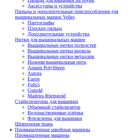
Пяльцы для вышивки на обуви
Аксессуары и устройства
Пяльцы и дополнительные приспособления для
вышивальных машин Velles
Пантографы
Плоские пяльца
Дополнительные устройства
Нитки для вышивальных машин
Вышивальные нитки полиэстер
Вышивальные нитки вискоза
Вышивальные нитки металлик
Нижняя вышивальная нить
Amann PolySheen
Aurora
Euron
Fufu's
Gunold
Madeira Rheingold
Стабилизаторы для вышивки
Объемный стабилизатор
Водорастворимые плёнки
Флизелины для вышивки
Шевронная ткань
Промышленные швейные машины
Промышленные машины