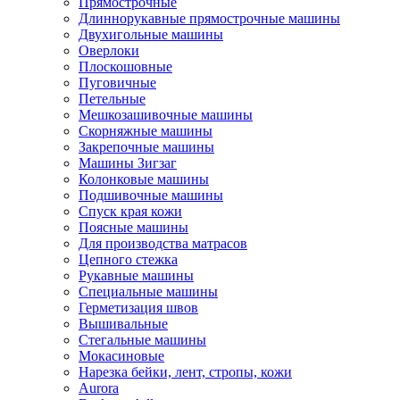
Прямострочные
Длиннорукавные прямострочные машины
Двухигольные машины
Оверлоки
Плоскошовные
Пуговичные
Петельные
Мешкозашивочные машины
Скорняжные машины
Закрепочные машины
Машины Зигзаг
Колонковые машины
Подшивочные машины
Спуск края кожи
Поясные машины
Для производства матрасов
Цепного стежка
Рукавные машины
Специальные машины
Герметизация швов
Вышивальные
Стегальные машины
Мокасиновые
Нарезка бейки, лент, стропы, кожи
Aurora