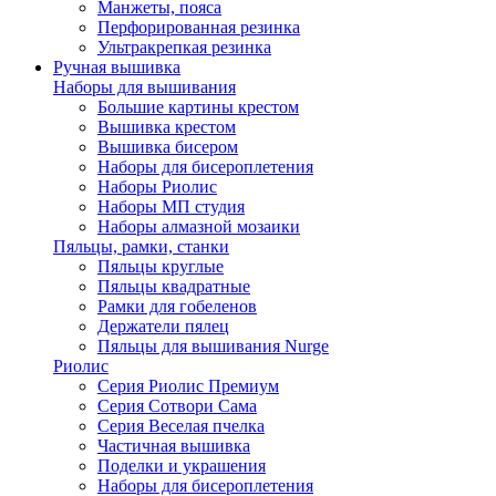
Манжеты, пояса
Перфорированная резинка
Ультракрепкая резинка
Ручная вышивка
Наборы для вышивания
Большие картины крестом
Вышивка крестом
Вышивка бисером
Наборы для бисероплетения
Наборы Риолис
Наборы МП студия
Наборы алмазной мозаики
Пяльцы, рамки, станки
Пяльцы круглые
Пяльцы квадратные
Рамки для гобеленов
Держатели пялец
Пяльцы для вышивания Nurge
Риолис
Серия Риолис Премиум
Серия Сотвори Сама
Серия Веселая пчелка
Частичная вышивка
Поделки и украшения
Наборы для бисероплетения