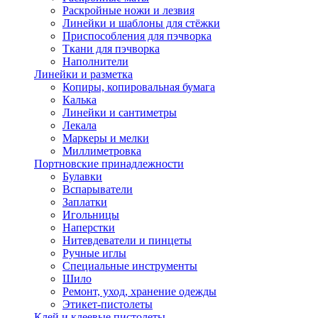
Раскройные ножи и лезвия
Линейки и шаблоны для стёжки
Приспособления для пэчворка
Ткани для пэчворка
Наполнители
Линейки и разметка
Копиры, копировальная бумага
Калька
Линейки и сантиметры
Лекала
Маркеры и мелки
Миллиметровка
Портновские принадлежности
Булавки
Вспарыватели
Заплатки
Игольницы
Наперстки
Нитевдеватели и пинцеты
Ручные иглы
Специальные инструменты
Шило
Ремонт, уход, хранение одежды
Этикет-пистолеты
Клей и клеевые пистолеты