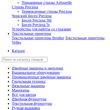
Пришивные стразы Asfourelle
Стразы Preciosa
Термоклеевые стразы Preciosa
Чешский бисер Preciosa
Бисер Preciosa 50г
Бисер Preciosa 5г
Устройства для работы со стразами
Текстильные принтеры
Текстильные принтеры Brother
Текстильные принтеры
Velles
Каталог
Швейные машины и оверлоки
Вышивальное оборудование
Промышленные швейные машины
Гладильная техника
Вязальные машины
Манекены
Всё для шитья
Швейная фурнитура
Текстильная фурнитура
Ручная вышивка