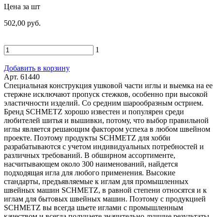
Цена за шт
502,00 руб.
1
Добавить в корзину
Арт. 61440
Специальная конструкция ушковой части иглы и выемка на ee
стержне исключают пропуск стежков, особенно при высокой
эластичности изделий. Со средним шарообразным острием.
Бренд SCHMETZ хорошо известен и популярен среди
любителей шитья и вышивки, потому, что выбор правильной
иглы является решающим фактором успеха в любом швейном
проекте. Поэтому продукты SCHMETZ для хобби
разрабатываются с учетом индивидуальных потребностей и
различных требований. В обширном ассортименте,
насчитывающем около 300 наименований, найдется
подходящая игла для любого применения. Высокие
стандарты, предъявляемые к иглам для промышленных
швейных машин SCHMETZ, в равной степени относятся и к
иглам для бытовых швейных машин. Поэтому с продукцией
SCHMETZ вы всегда шьете иглами с промышленным
качеством и всегда получаете значительно лучшие результаты.