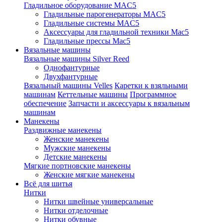
Гладильное оборудование MAC5
Гладильные парогенераторы MAC5
Гладильные системы MAC5
Аксессуары для гладильной техники Mac5
Гладильные прессы Mac5
Вязальные машины
Вязальные машины Silver Reed
Однофантурные
Двухфантурные
Вязальный машины Velles
Каретки к взяльными
машинам
Кеттельные машины
Программное
обеспечение
Запчасти и аксессуары к вязальным
машинам
Манекены
Раздвижные манекены
Женские манекены
Мужские манекены
Детские манекены
Мягкие портновские манекены
Женские мягкие манекены
Всё для шитья
Нитки
Нитки швейные универсальные
Нитки отделочные
Нитки обувные