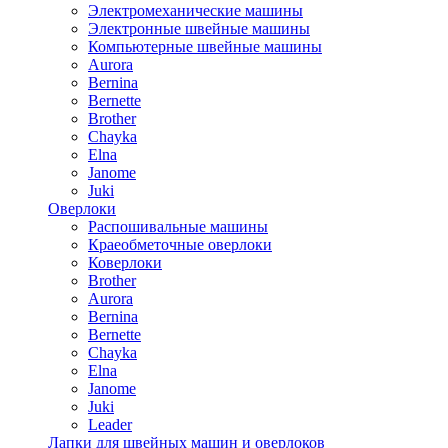
Электромеханические машины
Электронные швейные машины
Компьютерные швейные машины
Aurora
Bernina
Bernette
Brother
Chayka
Elna
Janome
Juki
Оверлоки
Распошивальные машины
Краеобметочные оверлоки
Коверлоки
Brother
Aurora
Bernina
Bernette
Chayka
Elna
Janome
Juki
Leader
Лапки для швейных машин и оверлоков