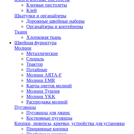
Клеевые пистолеты
Клей
Шкатулки и органайзеры
Дорожные швейные наборы
Органайзеры и контейнеры
Ткани
Хлопковая ткань
Швейная фурнитура
Молнии
Металлические
Спираль
Трактор
Потайные
Молнии ARTA-F
Молнии EMR
Карты цветов молний
Молнии Турция
Молнии YKK
Распродажа молний
Пуговицы
Пуговицы для джинс
Костюмные пуговицы
Кнопки, люверсы, крючки, устройства для установки
Пришивные кнопки