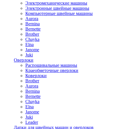
Электромеханические машины
Электронные швейные машины
Компьютерные швейные машины
Aurora
Bernina
Bernette
Brother
Chayka
Elna
Janome
Juki
Оверлоки
Распошивальные машины
Краеобметочные оверлоки
Коверлоки
Brother
Aurora
Bernina
Bernette
Chayka
Elna
Janome
Juki
Leader
Лапки для швейных машин и оверлоков