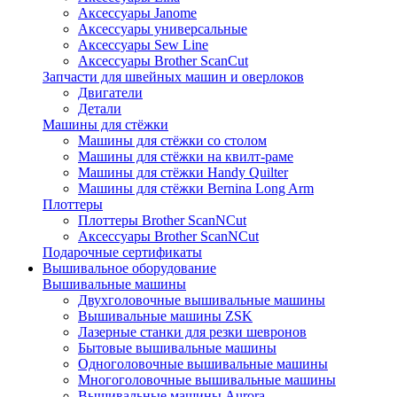
Аксессуары Janome
Аксессуары универсальные
Аксессуары Sew Line
Аксессуары Brother ScanCut
Запчасти для швейных машин и оверлоков
Двигатели
Детали
Машины для стёжки
Машины для стёжки со столом
Машины для стёжки на квилт-раме
Машины для стёжки Handy Quilter
Машины для стёжки Bernina Long Arm
Плоттеры
Плоттеры Brother ScanNCut
Аксессуары Brother ScanNCut
Подарочные сертификаты
Вышивальное оборудование
Вышивальные машины
Двухголовочные вышивальные машины
Вышивальные машины ZSK
Лазерные станки для резки шевронов
Бытовые вышивальные машины
Одноголовочные вышивальные машины
Многоголовочные вышивальные машины
Вышивальные машины Aurora