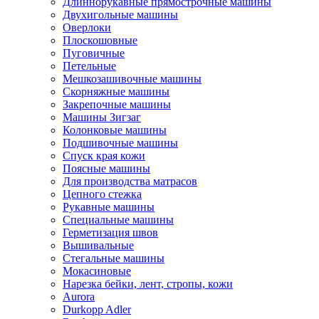
Длиннорукавные прямострочные машины
Двухигольные машины
Оверлоки
Плоскошовные
Пуговичные
Петельные
Мешкозашивочные машины
Скорняжные машины
Закрепочные машины
Машины Зигзаг
Колонковые машины
Подшивочные машины
Спуск края кожи
Поясные машины
Для производства матрасов
Цепного стежка
Рукавные машины
Специальные машины
Герметизация швов
Вышивальные
Стегальные машины
Мокасиновые
Нарезка бейки, лент, стропы, кожи
Aurora
Durkopp Adler