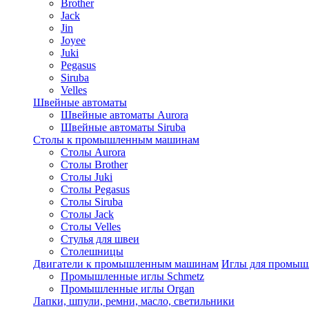
Brother
Jack
Jin
Joyee
Juki
Pegasus
Siruba
Velles
Швейные автоматы
Швейные автоматы Aurora
Швейные автоматы Siruba
Столы к промышленным машинам
Столы Aurora
Столы Brother
Столы Juki
Столы Pegasus
Столы Siruba
Столы Jack
Столы Velles
Стулья для швеи
Столешницы
Двигатели к промышленным машинам
Иглы для промы
Промышленные иглы Schmetz
Промышленные иглы Organ
Лапки, шпули, ремни, масло, светильники