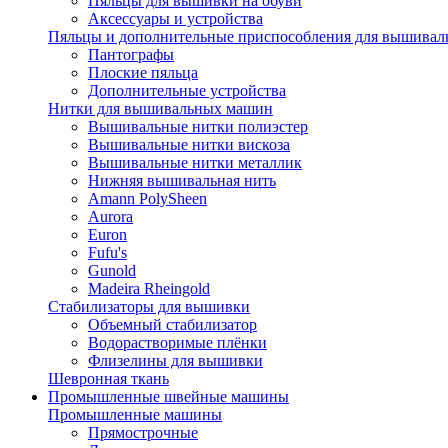
Пяльцы для вышивки на обуви
Аксессуары и устройства
Пяльцы и дополнительные приспособления для вышиваль
Пантографы
Плоские пяльца
Дополнительные устройства
Нитки для вышивальных машин
Вышивальные нитки полиэстер
Вышивальные нитки вискоза
Вышивальные нитки металлик
Нижняя вышивальная нить
Amann PolySheen
Aurora
Euron
Fufu's
Gunold
Madeira Rheingold
Стабилизаторы для вышивки
Объемный стабилизатор
Водорастворимые плёнки
Флизелины для вышивки
Шевронная ткань
Промышленные швейные машины
Промышленные машины
Прямострочные