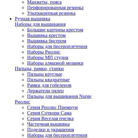
Манжеты, пояса
Перфорированная резинка
Ультракрепкая резинка
Ручная вышивка
Наборы для вышивания
Большие картины крестом
Вышивка крестом
Вышивка бисером
Наборы для бисероплетения
Наборы Риолис
Наборы МП студия
Наборы алмазной мозаики
Пяльцы, рамки, станки
Пяльцы круглые
Пяльцы квадратные
Рамки для гобеленов
Держатели пялец
Пяльцы для вышивания Nurge
Риолис
Серия Риолис Премиум
Серия Сотвори Сама
Серия Веселая пчелка
Частичная вышивка
Поделки и украшения
Наборы для бисероплетения