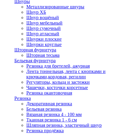
Шнуры
Металлизированные шнуры
Шнур ХБ
Шнур вощёный
Шнур мебельный
Шнур сумочный
Шнур атласный
Шнурки плоские
Шнурки круглые
Шторная фурнитура
Шторная тесьма
Бельевая фурнитура
Резинка для бретелей, ажурная
Лента тоннельная, лента с кнопками и
крючками,кордовая, регилин
Регуляторы, кольца и застежки
Чашечки, косточки корсетные
Резинка окантовочная
Резинка
Декоративная резинка
Бельевая резинка
Вязаная резинка 4 - 100 мм
Тканная резинка 1 - 6 см
Шляпная резинка, эластичный шнур
Резинка продёжка