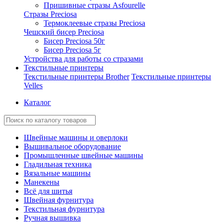
Пришивные стразы Asfourelle
Стразы Preciosa
Термоклеевые стразы Preciosa
Чешский бисер Preciosa
Бисер Preciosa 50г
Бисер Preciosa 5г
Устройства для работы со стразами
Текстильные принтеры
Текстильные принтеры Brother
Текстильные принтеры
Velles
Каталог
Швейные машины и оверлоки
Вышивальное оборудование
Промышленные швейные машины
Гладильная техника
Вязальные машины
Манекены
Всё для шитья
Швейная фурнитура
Текстильная фурнитура
Ручная вышивка