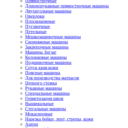
Прямострочные
Длиннорукавные прямострочные машины
Двухигольные машины
Оверлоки
Плоскошовные
Пуговичные
Петельные
Мешкозашивочные машины
Скорняжные машины
Закрепочные машины
Машины Зигзаг
Колонковые машины
Подшивочные машины
Спуск края кожи
Поясные машины
Для производства матрасов
Цепного стежка
Рукавные машины
Специальные машины
Герметизация швов
Вышивальные
Стегальные машины
Мокасиновые
Нарезка бейки, лент, стропы, кожи
Aurora