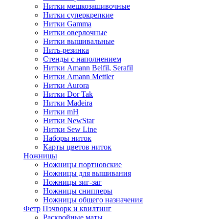
Нитки мешкозашивочные
Нитки суперкрепкие
Нитки Gamma
Нитки оверлочные
Нитки вышивальные
Нить-резинка
Стенды с наполнением
Нитки Amann Belfil, Serafil
Нитки Amann Mettler
Нитки Aurora
Нитки Dor Tak
Нитки Madeira
Нитки mH
Нитки NewStar
Нитки Sew Line
Наборы ниток
Карты цветов ниток
Ножницы
Ножницы портновские
Ножницы для вышивания
Ножницы зиг-заг
Ножницы снипперы
Ножницы общего назначения
Фетр
Пэчворк и квилтинг
Раскройные маты