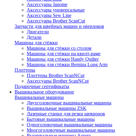
Аксессуары Janome
Аксессуары универсальные
Аксессуары Sew Line
Аксессуары Brother ScanCut
Запчасти для швейных машин и оверлоков
Двигатели
Детали
Машины для стёжки
Машины для стёжки со столом
Машины для стёжки на квилт-раме
Машины для стёжки Handy Quilter
Машины для стёжки Bernina Long Arm
Плоттеры
Плоттеры Brother ScanNCut
Аксессуары Brother ScanNCut
Подарочные сертификаты
Вышивальное оборудование
Вышивальные машины
Двухголовочные вышивальные машины
Вышивальные машины ZSK
Лазерные станки для резки шевронов
Бытовые вышивальные машины
Одноголовочные вышивальные машины
Многоголовочные вышивальные машины
Вышивальные машины Aurora