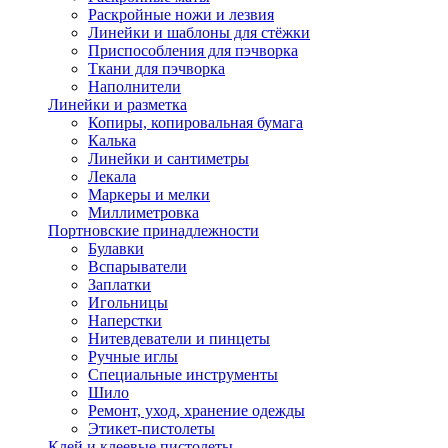
Раскройные ножи и лезвия
Линейки и шаблоны для стёжки
Приспособления для пэчворка
Ткани для пэчворка
Наполнители
Линейки и разметка
Копиры, копировальная бумага
Калька
Линейки и сантиметры
Лекала
Маркеры и мелки
Миллиметровка
Портновские принадлежности
Булавки
Вспарыватели
Заплатки
Игольницы
Наперстки
Нитевдеватели и пинцеты
Ручные иглы
Специальные инструменты
Шило
Ремонт, уход, хранение одежды
Этикет-пистолеты
Клей и клеевые пистолеты