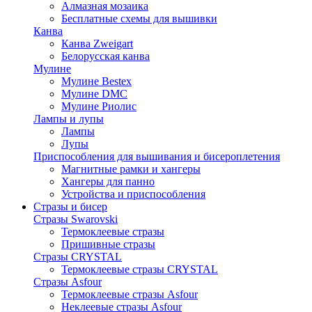
Алмазная мозаика
Бесплатные схемы для вышивки
Канва
Канва Zweigart
Белорусская канва
Мулине
Мулине Bestex
Мулине DMC
Мулине Риолис
Лампы и лупы
Лампы
Лупы
Приспособления для вышивания и бисероплетения
Магнитные рамки и хангеры
Хангеры для панно
Устройства и приспособления
Стразы и бисер
Стразы Swarovski
Термоклеевые стразы
Пришивные стразы
Стразы CRYSTAL
Термоклеевые стразы CRYSTAL
Стразы Asfour
Термоклеевые стразы Asfour
Неклеевые стразы Asfour