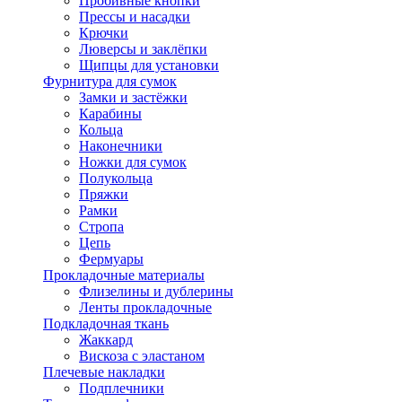
Пробивные кнопки
Прессы и насадки
Крючки
Люверсы и заклёпки
Щипцы для установки
Фурнитура для сумок
Замки и застёжки
Карабины
Кольца
Наконечники
Ножки для сумок
Полукольца
Пряжки
Рамки
Стропа
Цепь
Фермуары
Прокладочные материалы
Флизелины и дублерины
Ленты прокладочные
Подкладочная ткань
Жаккард
Вискоза с эластаном
Плечевые накладки
Подплечники