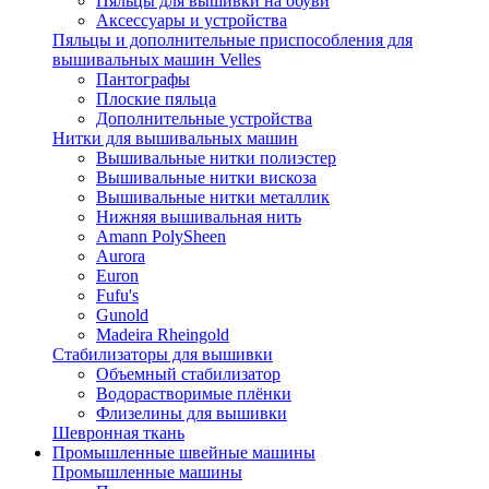
Пяльцы для вышивки на обуви
Аксессуары и устройства
Пяльцы и дополнительные приспособления для
вышивальных машин Velles
Пантографы
Плоские пяльца
Дополнительные устройства
Нитки для вышивальных машин
Вышивальные нитки полиэстер
Вышивальные нитки вискоза
Вышивальные нитки металлик
Нижняя вышивальная нить
Amann PolySheen
Aurora
Euron
Fufu's
Gunold
Madeira Rheingold
Стабилизаторы для вышивки
Объемный стабилизатор
Водорастворимые плёнки
Флизелины для вышивки
Шевронная ткань
Промышленные швейные машины
Промышленные машины