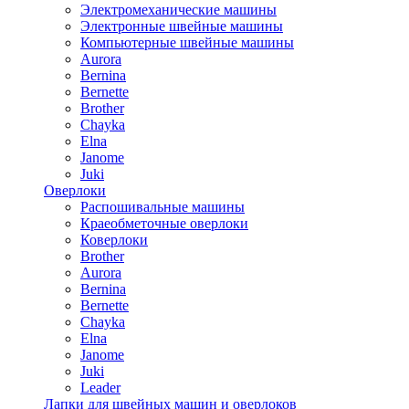
Электромеханические машины
Электронные швейные машины
Компьютерные швейные машины
Aurora
Bernina
Bernette
Brother
Chayka
Elna
Janome
Juki
Оверлоки
Распошивальные машины
Краеобметочные оверлоки
Коверлоки
Brother
Aurora
Bernina
Bernette
Chayka
Elna
Janome
Juki
Leader
Лапки для швейных машин и оверлоков