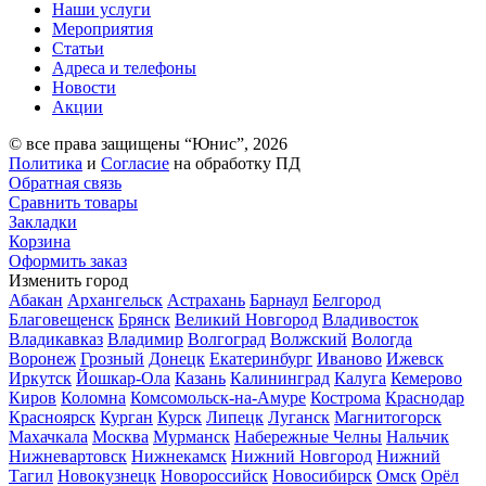
Наши услуги
Мероприятия
Статьи
Адреса и телефоны
Новости
Акции
© все права защищены “Юнис”, 2026
Политика
и
Согласие
на обработку ПД
Обратная связь
Сравнить товары
Закладки
Корзина
Оформить заказ
Изменить город
Абакан
Архангельск
Астрахань
Барнаул
Белгород
Благовещенск
Брянск
Великий Новгород
Владивосток
Владикавказ
Владимир
Волгоград
Волжский
Вологда
Воронеж
Грозный
Донецк
Екатеринбург
Иваново
Ижевск
Иркутск
Йошкар-Ола
Казань
Калининград
Калуга
Кемерово
Киров
Коломна
Комсомольск-на-Амуре
Кострома
Краснодар
Красноярск
Курган
Курск
Липецк
Луганск
Магнитогорск
Махачкала
Москва
Мурманск
Набережные Челны
Нальчик
Нижневартовск
Нижнекамск
Нижний Новгород
Нижний
Тагил
Новокузнецк
Новороссийск
Новосибирск
Омск
Орёл