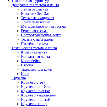
Текстильная фурнитура
Декоративная тесьма и лента
Лента бархатная
Вьюнчик Зиг-Заг
Тесьма жаккардовая
Лампасная тесьма
Металлизированная тесьма
Репсовая тесьма
Светоотражающая лента
Тесьма с пайетками
Плетёная тесьма
Техническая тесьма и лента
Киперная лента
Контактная лента
Косая бейка
Стропа
Трансфер для кожи
Кант
Кружева
Кружево стрейч
Кружево плетёное
Кружево на сетке
Кружево капроновое
Кружево и шитьё
Кружево гипюр