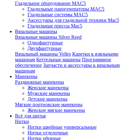
Гладильное оборудование MAC5
Гладильные парогенераторы MAC5
Гладильные системы MAC5
Аксессуары для гладильной техники Mac5
Гладильные прессы Mac5
Вязальные машины
Вязальные машины Silver Reed
Однофантурные
Двухфантурные
Вязальный машины Velles
Каретки к взяльными
машинам
Кеттельные машины
Программное
обеспечение
Запчасти и аксессуары к вязальным
машинам
Манекены
Раздвижные манекены
Женские манекены
Мужские манекены
Детские манекены
Мягкие портновские манекены
Женские мягкие манекены
Всё для шитья
Нитки
Нитки швейные универсальные
Нитки отделочные
Нитки обувные