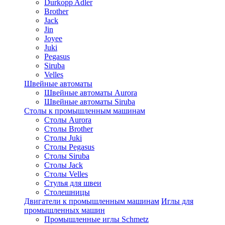
Durkopp Adler
Brother
Jack
Jin
Joyee
Juki
Pegasus
Siruba
Velles
Швейные автоматы
Швейные автоматы Aurora
Швейные автоматы Siruba
Столы к промышленным машинам
Столы Aurora
Столы Brother
Столы Juki
Столы Pegasus
Столы Siruba
Столы Jack
Столы Velles
Стулья для швеи
Столешницы
Двигатели к промышленным машинам
Иглы для
промышленных машин
Промышленные иглы Schmetz