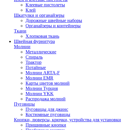
Клеевые пистолеты
Клей
Шкатулки и органайзеры
Дорожные швейные наборы
Органайзеры и контейнеры
Ткани
Хлопковая ткань
Швейная фурнитура
Молнии
Металлические
Спираль
Трактор
Потайные
Молнии ARTA-F
Молнии EMR
Карты цветов молний
Молнии Турция
Молнии YKK
Распродажа молний
Пуговицы
Пуговицы для джинс
Костюмные пуговицы
Кнопки, люверсы, крючки, устройства для установки
Пришивные кнопки