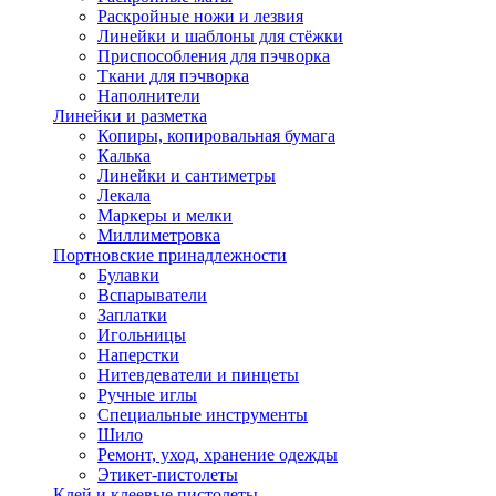
Раскройные ножи и лезвия
Линейки и шаблоны для стёжки
Приспособления для пэчворка
Ткани для пэчворка
Наполнители
Линейки и разметка
Копиры, копировальная бумага
Калька
Линейки и сантиметры
Лекала
Маркеры и мелки
Миллиметровка
Портновские принадлежности
Булавки
Вспарыватели
Заплатки
Игольницы
Наперстки
Нитевдеватели и пинцеты
Ручные иглы
Специальные инструменты
Шило
Ремонт, уход, хранение одежды
Этикет-пистолеты
Клей и клеевые пистолеты