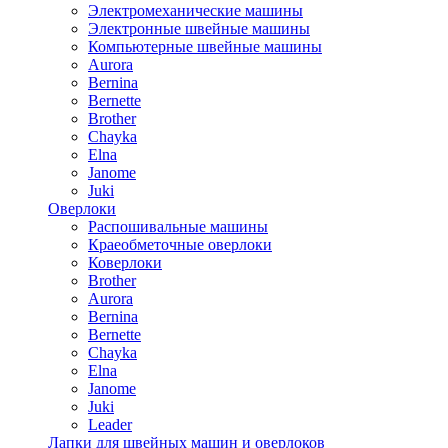
Электромеханические машины
Электронные швейные машины
Компьютерные швейные машины
Aurora
Bernina
Bernette
Brother
Chayka
Elna
Janome
Juki
Оверлоки
Распошивальные машины
Краеобметочные оверлоки
Коверлоки
Brother
Aurora
Bernina
Bernette
Chayka
Elna
Janome
Juki
Leader
Лапки для швейных машин и оверлоков