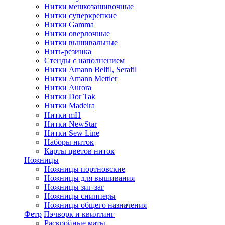
Нитки мешкозашивочные
Нитки суперкрепкие
Нитки Gamma
Нитки оверлочные
Нитки вышивальные
Нить-резинка
Стенды с наполнением
Нитки Amann Belfil, Serafil
Нитки Amann Mettler
Нитки Aurora
Нитки Dor Tak
Нитки Madeira
Нитки mH
Нитки NewStar
Нитки Sew Line
Наборы ниток
Карты цветов ниток
Ножницы
Ножницы портновские
Ножницы для вышивания
Ножницы зиг-заг
Ножницы снипперы
Ножницы общего назначения
Фетр
Пэчворк и квилтинг
Раскройные маты