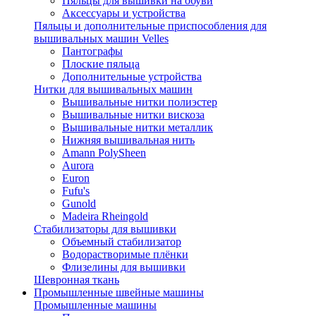
Пяльцы для вышивки на обуви
Аксессуары и устройства
Пяльцы и дополнительные приспособления для
вышивальных машин Velles
Пантографы
Плоские пяльца
Дополнительные устройства
Нитки для вышивальных машин
Вышивальные нитки полиэстер
Вышивальные нитки вискоза
Вышивальные нитки металлик
Нижняя вышивальная нить
Amann PolySheen
Aurora
Euron
Fufu's
Gunold
Madeira Rheingold
Стабилизаторы для вышивки
Объемный стабилизатор
Водорастворимые плёнки
Флизелины для вышивки
Шевронная ткань
Промышленные швейные машины
Промышленные машины