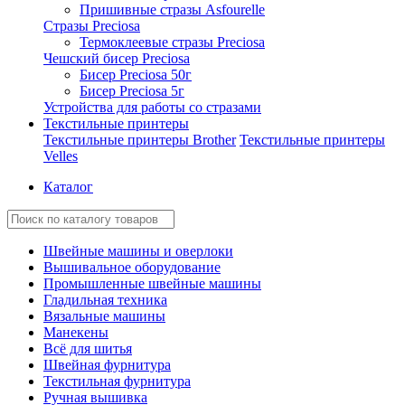
Пришивные стразы Asfourelle
Стразы Preciosa
Термоклеевые стразы Preciosa
Чешский бисер Preciosa
Бисер Preciosa 50г
Бисер Preciosa 5г
Устройства для работы со стразами
Текстильные принтеры
Текстильные принтеры Brother
Текстильные принтеры
Velles
Каталог
Швейные машины и оверлоки
Вышивальное оборудование
Промышленные швейные машины
Гладильная техника
Вязальные машины
Манекены
Всё для шитья
Швейная фурнитура
Текстильная фурнитура
Ручная вышивка