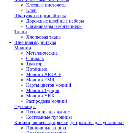
Клеевые пистолеты
Клей
Шкатулки и органайзеры
Дорожные швейные наборы
Органайзеры и контейнеры
Ткани
Хлопковая ткань
Швейная фурнитура
Молнии
Металлические
Спираль
Трактор
Потайные
Молнии ARTA-F
Молнии EMR
Карты цветов молний
Молнии Турция
Молнии YKK
Распродажа молний
Пуговицы
Пуговицы для джинс
Костюмные пуговицы
Кнопки, люверсы, крючки, устройства для установки
Пришивные кнопки