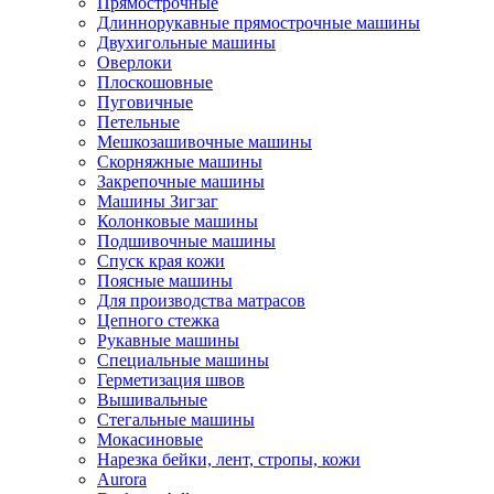
Прямострочные
Длиннорукавные прямострочные машины
Двухигольные машины
Оверлоки
Плоскошовные
Пуговичные
Петельные
Мешкозашивочные машины
Скорняжные машины
Закрепочные машины
Машины Зигзаг
Колонковые машины
Подшивочные машины
Спуск края кожи
Поясные машины
Для производства матрасов
Цепного стежка
Рукавные машины
Специальные машины
Герметизация швов
Вышивальные
Стегальные машины
Мокасиновые
Нарезка бейки, лент, стропы, кожи
Aurora