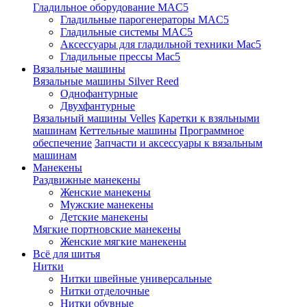
Гладильное оборудование MAC5
Гладильные парогенераторы MAC5
Гладильные системы MAC5
Аксессуары для гладильной техники Mac5
Гладильные прессы Mac5
Вязальные машины
Вязальные машины Silver Reed
Однофантурные
Двухфантурные
Вязальный машины Velles
Каретки к взяльными
машинам
Кеттельные машины
Программное
обеспечение
Запчасти и аксессуары к вязальным
машинам
Манекены
Раздвижные манекены
Женские манекены
Мужские манекены
Детские манекены
Мягкие портновские манекены
Женские мягкие манекены
Всё для шитья
Нитки
Нитки швейные универсальные
Нитки отделочные
Нитки обувные