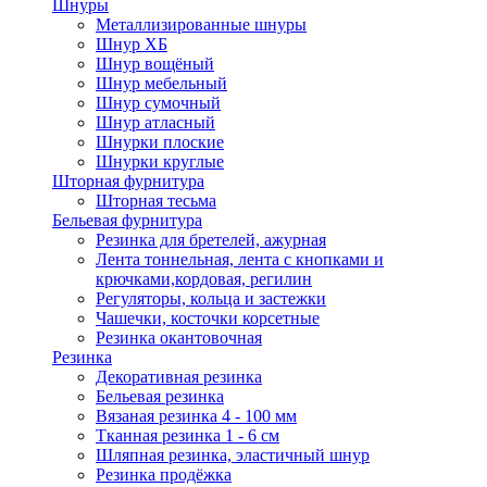
Шнуры
Металлизированные шнуры
Шнур ХБ
Шнур вощёный
Шнур мебельный
Шнур сумочный
Шнур атласный
Шнурки плоские
Шнурки круглые
Шторная фурнитура
Шторная тесьма
Бельевая фурнитура
Резинка для бретелей, ажурная
Лента тоннельная, лента с кнопками и
крючками,кордовая, регилин
Регуляторы, кольца и застежки
Чашечки, косточки корсетные
Резинка окантовочная
Резинка
Декоративная резинка
Бельевая резинка
Вязаная резинка 4 - 100 мм
Тканная резинка 1 - 6 см
Шляпная резинка, эластичный шнур
Резинка продёжка