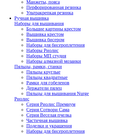
Манжеты, пояса
Перфорированная резинка
Ультракрепкая резинка
Ручная вышивка
Наборы для вышивания
Большие картины крестом
Вышивка крестом
Вышивка бисером
Наборы для бисероплетения
Наборы Риолис
Наборы МП студия
Наборы алмазной мозаики
Пяльцы, рамки, станки
Пяльцы круглые
Пяльцы квадратные
Рамки для гобеленов
Держатели пялец
Пяльцы для вышивания Nurge
Риолис
Серия Риолис Премиум
Серия Сотвори Сама
Серия Веселая пчелка
Частичная вышивка
Поделки и украшения
Наборы для бисероплетения