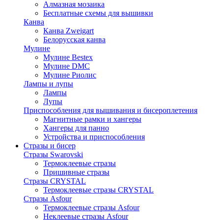
Алмазная мозаика
Бесплатные схемы для вышивки
Канва
Канва Zweigart
Белорусская канва
Мулине
Мулине Bestex
Мулине DMC
Мулине Риолис
Лампы и лупы
Лампы
Лупы
Приспособления для вышивания и бисероплетения
Магнитные рамки и хангеры
Хангеры для панно
Устройства и приспособления
Стразы и бисер
Стразы Swarovski
Термоклеевые стразы
Пришивные стразы
Стразы CRYSTAL
Термоклеевые стразы CRYSTAL
Стразы Asfour
Термоклеевые стразы Asfour
Неклеевые стразы Asfour