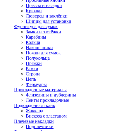
Пробивные кнопки
Прессы и насадки
Крючки
Люверсы и заклёпки
Щипцы для установки
Фурнитура для сумок
Замки и застёжки
Карабины
Кольца
Наконечники
Ножки для сумок
Полукольца
Пряжки
Рамки
Стропа
Цепь
Фермуары
Прокладочные материалы
Флизелины и дублерины
Ленты прокладочные
Подкладочная ткань
Жаккард
Вискоза с эластаном
Плечевые накладки
Подплечники