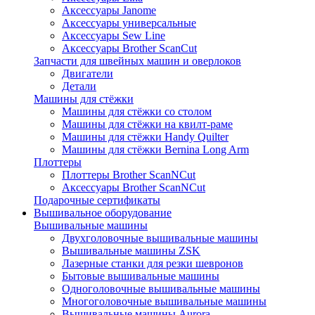
Аксессуары Janome
Аксессуары универсальные
Аксессуары Sew Line
Аксессуары Brother ScanCut
Запчасти для швейных машин и оверлоков
Двигатели
Детали
Машины для стёжки
Машины для стёжки со столом
Машины для стёжки на квилт-раме
Машины для стёжки Handy Quilter
Машины для стёжки Bernina Long Arm
Плоттеры
Плоттеры Brother ScanNCut
Аксессуары Brother ScanNCut
Подарочные сертификаты
Вышивальное оборудование
Вышивальные машины
Двухголовочные вышивальные машины
Вышивальные машины ZSK
Лазерные станки для резки шевронов
Бытовые вышивальные машины
Одноголовочные вышивальные машины
Многоголовочные вышивальные машины
Вышивальные машины Aurora