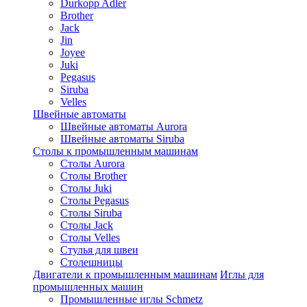
Durkopp Adler
Brother
Jack
Jin
Joyee
Juki
Pegasus
Siruba
Velles
Швейные автоматы
Швейные автоматы Aurora
Швейные автоматы Siruba
Столы к промышленным машинам
Столы Aurora
Столы Brother
Столы Juki
Столы Pegasus
Столы Siruba
Столы Jack
Столы Velles
Стулья для швеи
Столешницы
Двигатели к промышленным машинам
Иглы для
промышленных машин
Промышленные иглы Schmetz