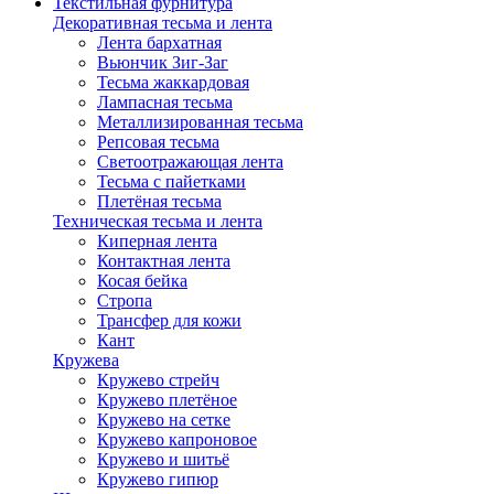
Текстильная фурнитура
Декоративная тесьма и лента
Лента бархатная
Вьюнчик Зиг-Заг
Тесьма жаккардовая
Лампасная тесьма
Металлизированная тесьма
Репсовая тесьма
Светоотражающая лента
Тесьма с пайетками
Плетёная тесьма
Техническая тесьма и лента
Киперная лента
Контактная лента
Косая бейка
Стропа
Трансфер для кожи
Кант
Кружева
Кружево стрейч
Кружево плетёное
Кружево на сетке
Кружево капроновое
Кружево и шитьё
Кружево гипюр