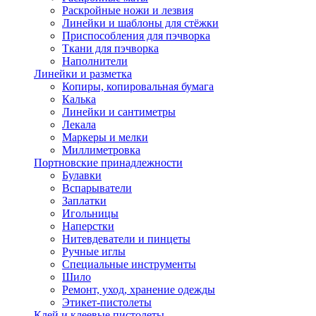
Раскройные ножи и лезвия
Линейки и шаблоны для стёжки
Приспособления для пэчворка
Ткани для пэчворка
Наполнители
Линейки и разметка
Копиры, копировальная бумага
Калька
Линейки и сантиметры
Лекала
Маркеры и мелки
Миллиметровка
Портновские принадлежности
Булавки
Вспарыватели
Заплатки
Игольницы
Наперстки
Нитевдеватели и пинцеты
Ручные иглы
Специальные инструменты
Шило
Ремонт, уход, хранение одежды
Этикет-пистолеты
Клей и клеевые пистолеты