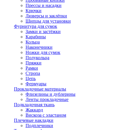
Пробивные кнопки
Прессы и насадки
Крючки
Люверсы и заклёпки
Щипцы для установки
Фурнитура для сумок
Замки и застёжки
Карабины
Кольца
Наконечники
Ножки для сумок
Полукольца
Пряжки
Рамки
Стропа
Цепь
Фермуары
Прокладочные материалы
Флизелины и дублерины
Ленты прокладочные
Подкладочная ткань
Жаккард
Вискоза с эластаном
Плечевые накладки
Подплечники