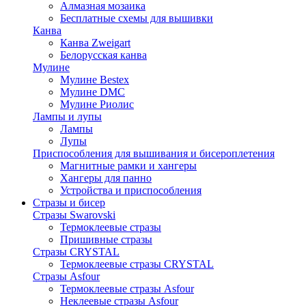
Алмазная мозаика
Бесплатные схемы для вышивки
Канва
Канва Zweigart
Белорусская канва
Мулине
Мулине Bestex
Мулине DMC
Мулине Риолис
Лампы и лупы
Лампы
Лупы
Приспособления для вышивания и бисероплетения
Магнитные рамки и хангеры
Хангеры для панно
Устройства и приспособления
Стразы и бисер
Стразы Swarovski
Термоклеевые стразы
Пришивные стразы
Стразы CRYSTAL
Термоклеевые стразы CRYSTAL
Стразы Asfour
Термоклеевые стразы Asfour
Неклеевые стразы Asfour