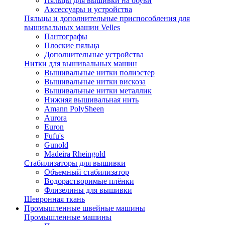
Пяльцы для вышивки на обуви
Аксессуары и устройства
Пяльцы и дополнительные приспособления для
вышивальных машин Velles
Пантографы
Плоские пяльца
Дополнительные устройства
Нитки для вышивальных машин
Вышивальные нитки полиэстер
Вышивальные нитки вискоза
Вышивальные нитки металлик
Нижняя вышивальная нить
Amann PolySheen
Aurora
Euron
Fufu's
Gunold
Madeira Rheingold
Стабилизаторы для вышивки
Объемный стабилизатор
Водорастворимые плёнки
Флизелины для вышивки
Шевронная ткань
Промышленные швейные машины
Промышленные машины