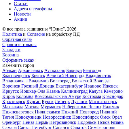
Статьи
Адреса и телефоны
Новости
Акции
© все права защищены “Юнис”, 2026
Политика
и
Согласие
на обработку ПД
Обратная связь
Сравнить товары
Закладки
Корзина
Оформить заказ
Изменить город
Абакан
Архангельск
Астрахань
Барнаул
Белгород
Благовещенск
Брянск
Великий Новгород
Владивосток
Владикавказ
Владимир
Волгоград
Волжский
Вологда
Воронеж
Грозный
Донецк
Екатеринбург
Иваново
Ижевск
Иркутск
Йошкар-Ола
Казань
Калининград
Калуга
Кемерово
Киров
Коломна
Комсомольск-на-Амуре
Кострома
Краснодар
Красноярск
Курган
Курск
Липецк
Луганск
Магнитогорск
Махачкала
Москва
Мурманск
Набережные Челны
Нальчик
Нижневартовск
Нижнекамск
Нижний Новгород
Нижний
Тагил
Новокузнецк
Новороссийск
Новосибирск
Омск
Орёл
Оренбург
Пенза
Пермь
Петрозаводск
Подольск
Псков
Рязань
Самара
Санкт-Петербург
Саранск
Саратов
Симферополь