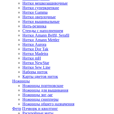
Нитки мешкозашивочные
Нитки суперкрепкие
Нитки Gamma
Нитки оверлочные
Нитки вышивальные
Нить-резинка
Стенды с наполнением
Нитки Amann Belfil, Serafil
Нитки Amann Mettler
Нитки Aurora
Нитки Dor Tak
Нитки Madeira
Нитки mH
Нитки NewStar
Нитки Sew Line
Наборы ниток
Карты цветов ниток
Ножницы
Ножницы портновские
Ножницы для вышивания
Ножницы зиг-заг
Ножницы снипперы
Ножницы общего назначения
Фетр
Пэчворк и квилтинг
Раскройные маты