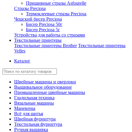
Пришивные стразы Asfourelle
Стразы Preciosa
Термоклеевые стразы Preciosa
Чешский бисер Preciosa
Бисер Preciosa 50г
Бисер Preciosa 5г
Устройства для работы со стразами
Текстильные принтеры
Текстильные принтеры Brother
Текстильные принтеры
Velles
Каталог
Швейные машины и оверлоки
Вышивальное оборудование
Промышленные швейные машины
Гладильная техника
Вязальные машины
Манекены
Всё для шитья
Швейная фурнитура
Текстильная фурнитура
Ручная вышивка