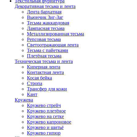
Текстильная фурнитура
Декоративная тесьма и лента
Лента бархатная
Вьюнчик Зиг-Заг
Тесьма жаккардовая
Лампасная тесьма
Металлизированная тесьма
Репсовая тесьма
Светоотражающая лента
Тесьма с пайетками
Плетёная тесьма
Техническая тесьма и лента
Киперная лента
Контактная лента
Косая бейка
Стропа
Трансфер для кожи
Кант
Кружева
Кружево стрейч
Кружево плетёное
Кружево на сетке
Кружево капроновое
Кружево и шитьё
Кружево гипюр