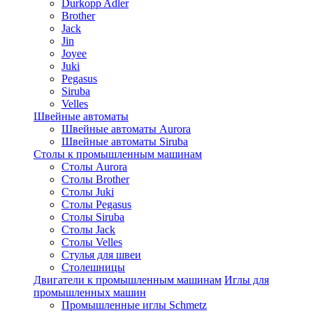
Durkopp Adler
Brother
Jack
Jin
Joyee
Juki
Pegasus
Siruba
Velles
Швейные автоматы
Швейные автоматы Aurora
Швейные автоматы Siruba
Столы к промышленным машинам
Столы Aurora
Столы Brother
Столы Juki
Столы Pegasus
Столы Siruba
Столы Jack
Столы Velles
Стулья для швеи
Столешницы
Двигатели к промышленным машинам
Иглы для
промышленных машин
Промышленные иглы Schmetz