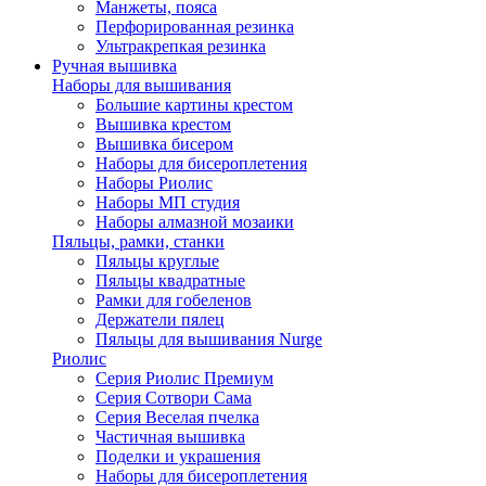
Манжеты, пояса
Перфорированная резинка
Ультракрепкая резинка
Ручная вышивка
Наборы для вышивания
Большие картины крестом
Вышивка крестом
Вышивка бисером
Наборы для бисероплетения
Наборы Риолис
Наборы МП студия
Наборы алмазной мозаики
Пяльцы, рамки, станки
Пяльцы круглые
Пяльцы квадратные
Рамки для гобеленов
Держатели пялец
Пяльцы для вышивания Nurge
Риолис
Серия Риолис Премиум
Серия Сотвори Сама
Серия Веселая пчелка
Частичная вышивка
Поделки и украшения
Наборы для бисероплетения