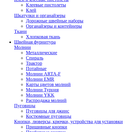
Клеевые пистолеты
Клей
Шкатулки и органайзеры
Дорожные швейные наборы
Органайзеры и контейнеры
Ткани
Хлопковая ткань
Швейная фурнитура
Молнии
Металлические
Спираль
Трактор
Потайные
Молнии ARTA-F
Молнии EMR
Карты цветов молний
Молнии Турция
Молнии YKK
Распродажа молний
Пуговицы
Пуговицы для джинс
Костюмные пуговицы
Кнопки, люверсы, крючки, устройства для установки
Пришивные кнопки