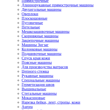
Прямострочные
Длиннорукавные прямострочные машины
Двухигольные машины
Оверлоки
Плоскошовные
Пуговичные
Петельные
Мешкозашивочные машины
Скорняжные машины
Закрепочные машины
Машины Зигзаг
Колонковые машины
Подшивочные машины
Спуск края кожи
Поясные машины
Для производства матрасов
Цепного стежка
Рукавные машины
Специальные машины
Герметизация швов
Вышивальные
Стегальные машины
Мокасиновые
Нарезка бейки, лент, стропы, кожи
Aurora