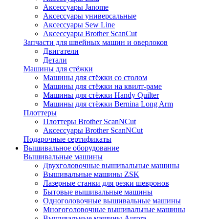
Аксессуары Janome
Аксессуары универсальные
Аксессуары Sew Line
Аксессуары Brother ScanCut
Запчасти для швейных машин и оверлоков
Двигатели
Детали
Машины для стёжки
Машины для стёжки со столом
Машины для стёжки на квилт-раме
Машины для стёжки Handy Quilter
Машины для стёжки Bernina Long Arm
Плоттеры
Плоттеры Brother ScanNCut
Аксессуары Brother ScanNCut
Подарочные сертификаты
Вышивальное оборудование
Вышивальные машины
Двухголовочные вышивальные машины
Вышивальные машины ZSK
Лазерные станки для резки шевронов
Бытовые вышивальные машины
Одноголовочные вышивальные машины
Многоголовочные вышивальные машины
Вышивальные машины Aurora