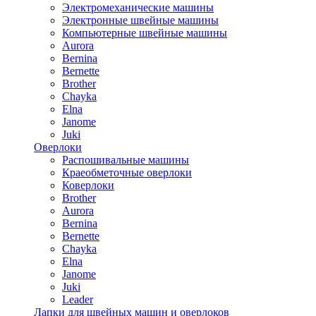
Электромеханические машины
Электронные швейные машины
Компьютерные швейные машины
Aurora
Bernina
Bernette
Brother
Chayka
Elna
Janome
Juki
Оверлоки
Распошивальные машины
Краеобметочные оверлоки
Коверлоки
Brother
Aurora
Bernina
Bernette
Chayka
Elna
Janome
Juki
Leader
Лапки для швейных машин и оверлоков