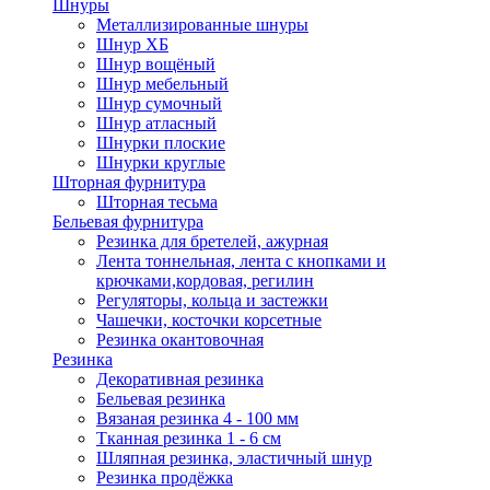
Шнуры
Металлизированные шнуры
Шнур ХБ
Шнур вощёный
Шнур мебельный
Шнур сумочный
Шнур атласный
Шнурки плоские
Шнурки круглые
Шторная фурнитура
Шторная тесьма
Бельевая фурнитура
Резинка для бретелей, ажурная
Лента тоннельная, лента с кнопками и
крючками,кордовая, регилин
Регуляторы, кольца и застежки
Чашечки, косточки корсетные
Резинка окантовочная
Резинка
Декоративная резинка
Бельевая резинка
Вязаная резинка 4 - 100 мм
Тканная резинка 1 - 6 см
Шляпная резинка, эластичный шнур
Резинка продёжка