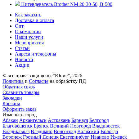
Нитевдеватель Brother NМ 20-30-50, В-500
Как заказать
Доставка и оплата
Опт
О компании
Наши услуги
Мероприятия
Статьи
Адреса и телефоны
Новости
Акции
© все права защищены “Юнис”, 2026
Политика
и
Согласие
на обработку ПД
Обратная связь
Сравнить товары
Закладки
Корзина
Оформить заказ
Изменить город
Абакан
Архангельск
Астрахань
Барнаул
Белгород
Благовещенск
Брянск
Великий Новгород
Владивосток
Владикавказ
Владимир
Волгоград
Волжский
Вологда
Воронеж
Грозный
Донецк
Екатеринбург
Иваново
Ижевск