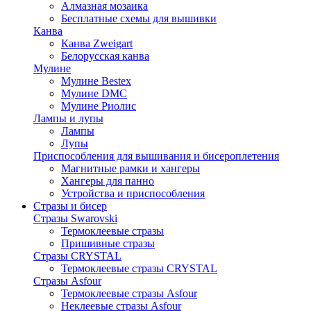
Алмазная мозаика
Бесплатные схемы для вышивки
Канва
Канва Zweigart
Белорусская канва
Мулине
Мулине Bestex
Мулине DMC
Мулине Риолис
Лампы и лупы
Лампы
Лупы
Приспособления для вышивания и бисероплетения
Магнитные рамки и хангеры
Хангеры для панно
Устройства и приспособления
Стразы и бисер
Стразы Swarovski
Термоклеевые стразы
Пришивные стразы
Стразы CRYSTAL
Термоклеевые стразы CRYSTAL
Стразы Asfour
Термоклеевые стразы Asfour
Неклеевые стразы Asfour