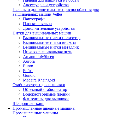
Пяльцы для вышивки на обуви
Аксессуары и устройства
Пяльцы и дополнительные приспособления для
вышивальных машин Velles
Пантографы
Плоские пяльца
Дополнительные устройства
Нитки для вышивальных машин
Вышивальные нитки полиэстер
Вышивальные нитки вискоза
Вышивальные нитки металлик
Нижняя вышивальная нить
Amann PolySheen
Aurora
Euron
Fufu's
Gunold
Madeira Rheingold
Стабилизаторы для вышивки
Объемный стабилизатор
Водорастворимые плёнки
Флизелины для вышивки
Шевронная ткань
Промышленные швейные машины
Промышленные машины