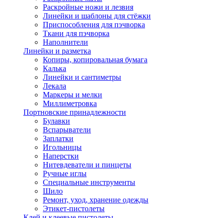
Раскройные ножи и лезвия
Линейки и шаблоны для стёжки
Приспособления для пэчворка
Ткани для пэчворка
Наполнители
Линейки и разметка
Копиры, копировальная бумага
Калька
Линейки и сантиметры
Лекала
Маркеры и мелки
Миллиметровка
Портновские принадлежности
Булавки
Вспарыватели
Заплатки
Игольницы
Наперстки
Нитевдеватели и пинцеты
Ручные иглы
Специальные инструменты
Шило
Ремонт, уход, хранение одежды
Этикет-пистолеты
Клей и клеевые пистолеты