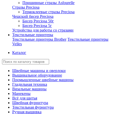
Пришивные стразы Asfourelle
Стразы Preciosa
Термоклеевые стразы Preciosa
Чешский бисер Preciosa
Бисер Preciosa 50г
Бисер Preciosa 5г
Устройства для работы со стразами
Текстильные принтеры
Текстильные принтеры Brother
Текстильные принтеры
Velles
Каталог
Швейные машины и оверлоки
Вышивальное оборудование
Промышленные швейные машины
Гладильная техника
Вязальные машины
Манекены
Всё для шитья
Швейная фурнитура
Текстильная фурнитура
Ручная вышивка