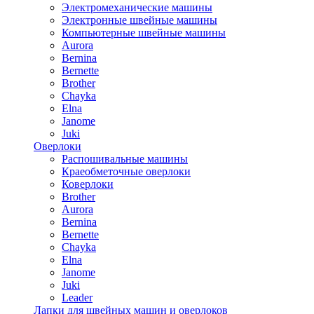
Электромеханические машины
Электронные швейные машины
Компьютерные швейные машины
Aurora
Bernina
Bernette
Brother
Chayka
Elna
Janome
Juki
Оверлоки
Распошивальные машины
Краеобметочные оверлоки
Коверлоки
Brother
Aurora
Bernina
Bernette
Chayka
Elna
Janome
Juki
Leader
Лапки для швейных машин и оверлоков