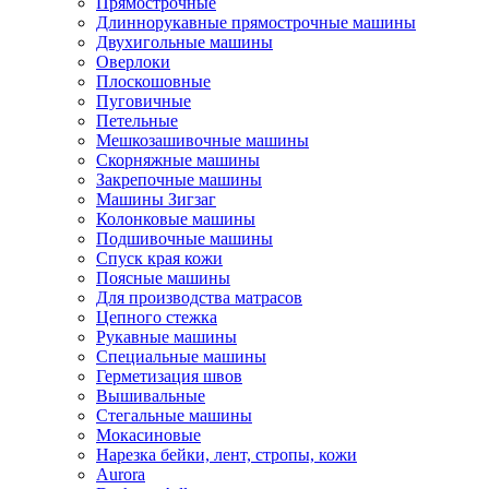
Прямострочные
Длиннорукавные прямострочные машины
Двухигольные машины
Оверлоки
Плоскошовные
Пуговичные
Петельные
Мешкозашивочные машины
Скорняжные машины
Закрепочные машины
Машины Зигзаг
Колонковые машины
Подшивочные машины
Спуск края кожи
Поясные машины
Для производства матрасов
Цепного стежка
Рукавные машины
Специальные машины
Герметизация швов
Вышивальные
Стегальные машины
Мокасиновые
Нарезка бейки, лент, стропы, кожи
Aurora