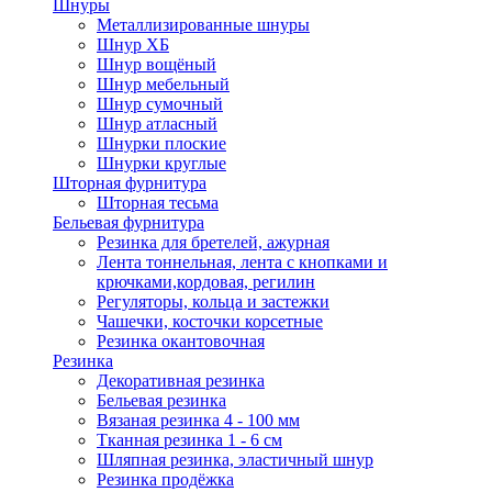
Шнуры
Металлизированные шнуры
Шнур ХБ
Шнур вощёный
Шнур мебельный
Шнур сумочный
Шнур атласный
Шнурки плоские
Шнурки круглые
Шторная фурнитура
Шторная тесьма
Бельевая фурнитура
Резинка для бретелей, ажурная
Лента тоннельная, лента с кнопками и
крючками,кордовая, регилин
Регуляторы, кольца и застежки
Чашечки, косточки корсетные
Резинка окантовочная
Резинка
Декоративная резинка
Бельевая резинка
Вязаная резинка 4 - 100 мм
Тканная резинка 1 - 6 см
Шляпная резинка, эластичный шнур
Резинка продёжка