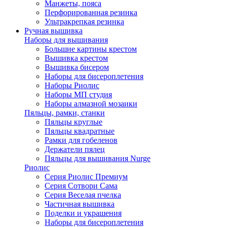
Манжеты, пояса
Перфорированная резинка
Ультракрепкая резинка
Ручная вышивка
Наборы для вышивания
Большие картины крестом
Вышивка крестом
Вышивка бисером
Наборы для бисероплетения
Наборы Риолис
Наборы МП студия
Наборы алмазной мозаики
Пяльцы, рамки, станки
Пяльцы круглые
Пяльцы квадратные
Рамки для гобеленов
Держатели пялец
Пяльцы для вышивания Nurge
Риолис
Серия Риолис Премиум
Серия Сотвори Сама
Серия Веселая пчелка
Частичная вышивка
Поделки и украшения
Наборы для бисероплетения