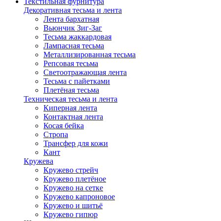
Текстильная фурнитура
Декоративная тесьма и лента
Лента бархатная
Вьюнчик Зиг-Заг
Тесьма жаккардовая
Лампасная тесьма
Металлизированная тесьма
Репсовая тесьма
Светоотражающая лента
Тесьма с пайетками
Плетёная тесьма
Техническая тесьма и лента
Киперная лента
Контактная лента
Косая бейка
Стропа
Трансфер для кожи
Кант
Кружева
Кружево стрейч
Кружево плетёное
Кружево на сетке
Кружево капроновое
Кружево и шитьё
Кружево гипюр