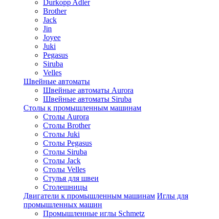
Durkopp Adler
Brother
Jack
Jin
Joyee
Juki
Pegasus
Siruba
Velles
Швейные автоматы
Швейные автоматы Aurora
Швейные автоматы Siruba
Столы к промышленным машинам
Столы Aurora
Столы Brother
Столы Juki
Столы Pegasus
Столы Siruba
Столы Jack
Столы Velles
Стулья для швеи
Столешницы
Двигатели к промышленным машинам
Иглы для
промышленных машин
Промышленные иглы Schmetz