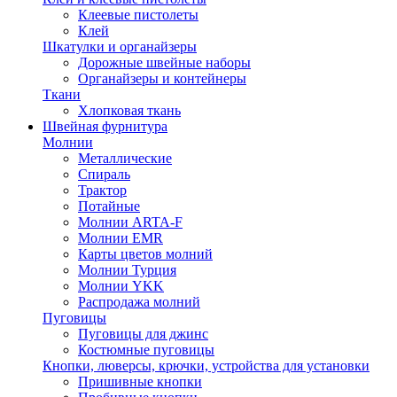
Клеевые пистолеты
Клей
Шкатулки и органайзеры
Дорожные швейные наборы
Органайзеры и контейнеры
Ткани
Хлопковая ткань
Швейная фурнитура
Молнии
Металлические
Спираль
Трактор
Потайные
Молнии ARTA-F
Молнии EMR
Карты цветов молний
Молнии Турция
Молнии YKK
Распродажа молний
Пуговицы
Пуговицы для джинс
Костюмные пуговицы
Кнопки, люверсы, крючки, устройства для установки
Пришивные кнопки