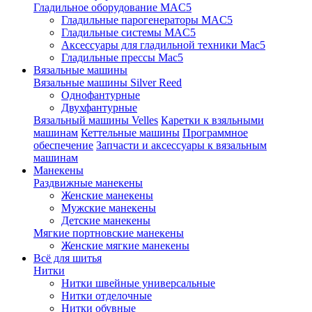
Гладильное оборудование MAC5
Гладильные парогенераторы MAC5
Гладильные системы MAC5
Аксессуары для гладильной техники Mac5
Гладильные прессы Mac5
Вязальные машины
Вязальные машины Silver Reed
Однофантурные
Двухфантурные
Вязальный машины Velles
Каретки к взяльными
машинам
Кеттельные машины
Программное
обеспечение
Запчасти и аксессуары к вязальным
машинам
Манекены
Раздвижные манекены
Женские манекены
Мужские манекены
Детские манекены
Мягкие портновские манекены
Женские мягкие манекены
Всё для шитья
Нитки
Нитки швейные универсальные
Нитки отделочные
Нитки обувные