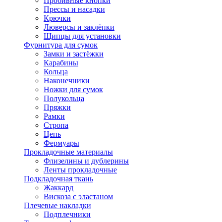
Пробивные кнопки
Прессы и насадки
Крючки
Люверсы и заклёпки
Щипцы для установки
Фурнитура для сумок
Замки и застёжки
Карабины
Кольца
Наконечники
Ножки для сумок
Полукольца
Пряжки
Рамки
Стропа
Цепь
Фермуары
Прокладочные материалы
Флизелины и дублерины
Ленты прокладочные
Подкладочная ткань
Жаккард
Вискоза с эластаном
Плечевые накладки
Подплечники