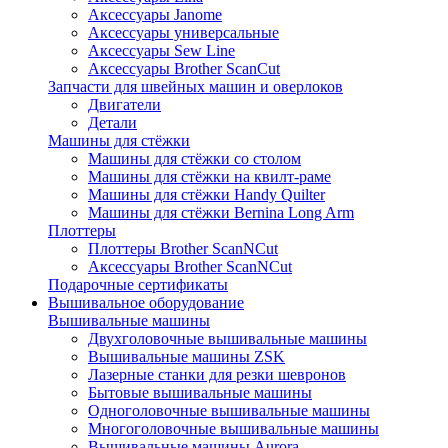
Аксессуары Janome
Аксессуары универсальные
Аксессуары Sew Line
Аксессуары Brother ScanCut
Запчасти для швейных машин и оверлоков
Двигатели
Детали
Машины для стёжки
Машины для стёжки со столом
Машины для стёжки на квилт-раме
Машины для стёжки Handy Quilter
Машины для стёжки Bernina Long Arm
Плоттеры
Плоттеры Brother ScanNCut
Аксессуары Brother ScanNCut
Подарочные сертификаты
Вышивальное оборудование
Вышивальные машины
Двухголовочные вышивальные машины
Вышивальные машины ZSK
Лазерные станки для резки шевронов
Бытовые вышивальные машины
Одноголовочные вышивальные машины
Многоголовочные вышивальные машины
Вышивальные машины Aurora