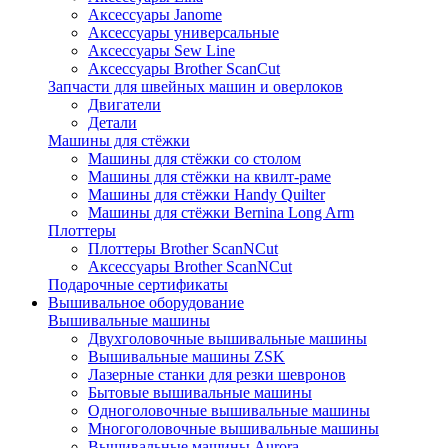
Аксессуары Janome
Аксессуары универсальные
Аксессуары Sew Line
Аксессуары Brother ScanCut
Запчасти для швейных машин и оверлоков
Двигатели
Детали
Машины для стёжки
Машины для стёжки со столом
Машины для стёжки на квилт-раме
Машины для стёжки Handy Quilter
Машины для стёжки Bernina Long Arm
Плоттеры
Плоттеры Brother ScanNCut
Аксессуары Brother ScanNCut
Подарочные сертификаты
Вышивальное оборудование
Вышивальные машины
Двухголовочные вышивальные машины
Вышивальные машины ZSK
Лазерные станки для резки шевронов
Бытовые вышивальные машины
Одноголовочные вышивальные машины
Многоголовочные вышивальные машины
Вышивальные машины Aurora