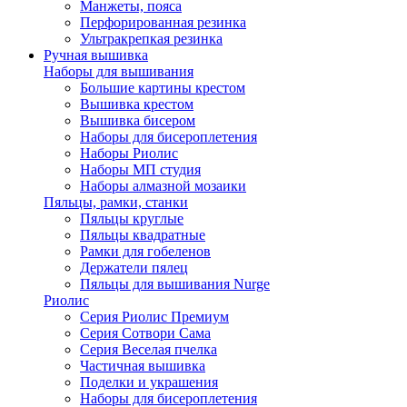
Манжеты, пояса
Перфорированная резинка
Ультракрепкая резинка
Ручная вышивка
Наборы для вышивания
Большие картины крестом
Вышивка крестом
Вышивка бисером
Наборы для бисероплетения
Наборы Риолис
Наборы МП студия
Наборы алмазной мозаики
Пяльцы, рамки, станки
Пяльцы круглые
Пяльцы квадратные
Рамки для гобеленов
Держатели пялец
Пяльцы для вышивания Nurge
Риолис
Серия Риолис Премиум
Серия Сотвори Сама
Серия Веселая пчелка
Частичная вышивка
Поделки и украшения
Наборы для бисероплетения