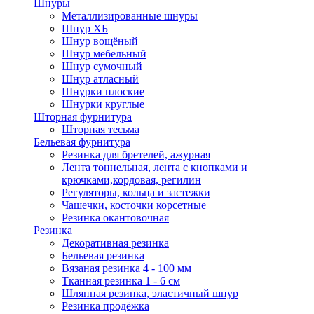
Шнуры
Металлизированные шнуры
Шнур ХБ
Шнур вощёный
Шнур мебельный
Шнур сумочный
Шнур атласный
Шнурки плоские
Шнурки круглые
Шторная фурнитура
Шторная тесьма
Бельевая фурнитура
Резинка для бретелей, ажурная
Лента тоннельная, лента с кнопками и
крючками,кордовая, регилин
Регуляторы, кольца и застежки
Чашечки, косточки корсетные
Резинка окантовочная
Резинка
Декоративная резинка
Бельевая резинка
Вязаная резинка 4 - 100 мм
Тканная резинка 1 - 6 см
Шляпная резинка, эластичный шнур
Резинка продёжка