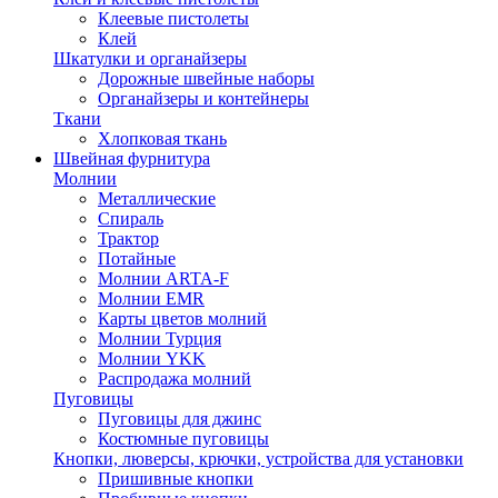
Клеевые пистолеты
Клей
Шкатулки и органайзеры
Дорожные швейные наборы
Органайзеры и контейнеры
Ткани
Хлопковая ткань
Швейная фурнитура
Молнии
Металлические
Спираль
Трактор
Потайные
Молнии ARTA-F
Молнии EMR
Карты цветов молний
Молнии Турция
Молнии YKK
Распродажа молний
Пуговицы
Пуговицы для джинс
Костюмные пуговицы
Кнопки, люверсы, крючки, устройства для установки
Пришивные кнопки