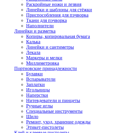
Раскройные ножи и лезвия
Линейки и шаблоны для стёжки
Приспособления для пэчворка
Ткани для пэчворка
Наполнители
Линейки и разметка
Копиры, копировальная бумага
Калька
Линейки и сантиметры
Лекала
Маркеры и мелки
Миллиметровка
Портновские принадлежности
Булавки
Вспарыватели
Заплатки
Игольницы
Наперстки
Нитевдеватели и пинцеты
Ручные иглы
Специальные инструменты
Шило
Ремонт, уход, хранение одежды
Этикет-пистолеты
Клей и клеевые пистолеты