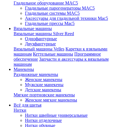
Гладильное оборудование MAC5
Гладильные парогенераторы MAC5
Гладильные системы MAC5
Аксессуары для гладильной техники Mac5
Гладильные прессы Mac5
Вязальные машины
Вязальные машины Silver Reed
Однофантурные
Двухфантурные
Вязальный машины Velles
Каретки к взяльными
машинам
Кеттельные машины
Программное
обеспечение
Запчасти и аксессуары к вязальным
машинам
Манекены
Раздвижные манекены
Женские манекены
Мужские манекены
Детские манекены
Мягкие портновские манекены
Женские мягкие манекены
Всё для шитья
Нитки
Нитки швейные универсальные
Нитки отделочные
Нитки обувные