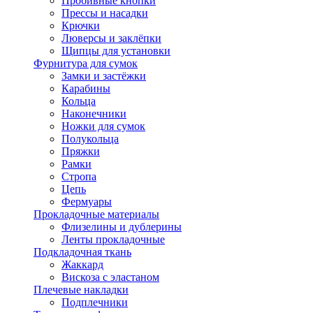
Пробивные кнопки
Прессы и насадки
Крючки
Люверсы и заклёпки
Щипцы для установки
Фурнитура для сумок
Замки и застёжки
Карабины
Кольца
Наконечники
Ножки для сумок
Полукольца
Пряжки
Рамки
Стропа
Цепь
Фермуары
Прокладочные материалы
Флизелины и дублерины
Ленты прокладочные
Подкладочная ткань
Жаккард
Вискоза с эластаном
Плечевые накладки
Подплечники