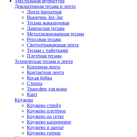
Текстильная фурнитура
Декоративная тесьма и лента
Лента бархатная
Вьюнчик Зиг-Заг
Тесьма жаккардовая
Лампасная тесьма
Металлизированная тесьма
Репсовая тесьма
Светоотражающая лента
Тесьма с пайетками
Плетёная тесьма
Техническая тесьма и лента
Киперная лента
Контактная лента
Косая бейка
Стропа
Трансфер для кожи
Кант
Кружева
Кружево стрейч
Кружево плетёное
Кружево на сетке
Кружево капроновое
Кружево и шитьё
Кружево гипюр