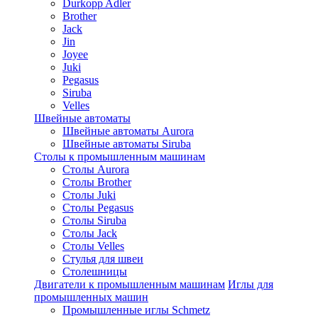
Durkopp Adler
Brother
Jack
Jin
Joyee
Juki
Pegasus
Siruba
Velles
Швейные автоматы
Швейные автоматы Aurora
Швейные автоматы Siruba
Столы к промышленным машинам
Столы Aurora
Столы Brother
Столы Juki
Столы Pegasus
Столы Siruba
Столы Jack
Столы Velles
Стулья для швеи
Столешницы
Двигатели к промышленным машинам
Иглы для
промышленных машин
Промышленные иглы Schmetz