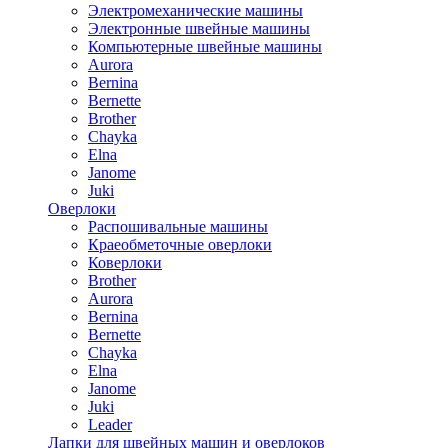
Электромеханические машины
Электронные швейные машины
Компьютерные швейные машины
Aurora
Bernina
Bernette
Brother
Chayka
Elna
Janome
Juki
Оверлоки
Распошивальные машины
Краеобметочные оверлоки
Коверлоки
Brother
Aurora
Bernina
Bernette
Chayka
Elna
Janome
Juki
Leader
Лапки для швейных машин и оверлоков