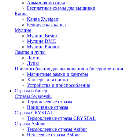
Алмазная мозаика
Бесплатные схемы для вышивки
Канва
Канва Zweigart
Белорусская канва
Мулине
Мулине Bestex
Мулине DMC
Мулине Риолис
Лампы и лупы
Лампы
Лупы
Приспособления для вышивания и бисероплетения
Магнитные рамки и хангеры
Хангеры для панно
Устройства и приспособления
Стразы и бисер
Стразы Swarovski
Термоклеевые стразы
Пришивные стразы
Стразы CRYSTAL
Термоклеевые стразы CRYSTAL
Стразы Asfour
Термоклеевые стразы Asfour
Неклеевые стразы Asfour