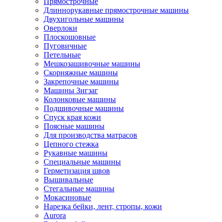
Прямострочные
Длиннорукавные прямострочные машины
Двухигольные машины
Оверлоки
Плоскошовные
Пуговичные
Петельные
Мешкозашивочные машины
Скорняжные машины
Закрепочные машины
Машины Зигзаг
Колонковые машины
Подшивочные машины
Спуск края кожи
Поясные машины
Для производства матрасов
Цепного стежка
Рукавные машины
Специальные машины
Герметизация швов
Вышивальные
Стегальные машины
Мокасиновые
Нарезка бейки, лент, стропы, кожи
Aurora