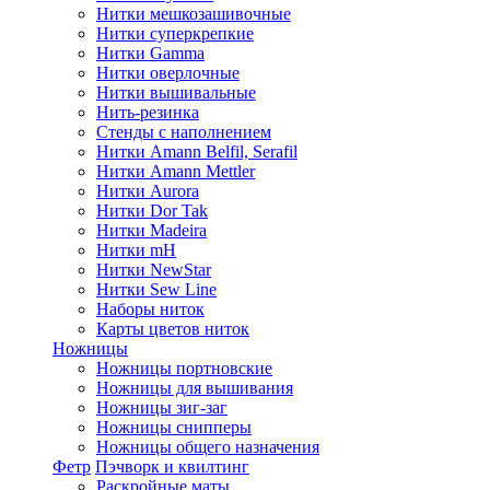
Нитки мешкозашивочные
Нитки суперкрепкие
Нитки Gamma
Нитки оверлочные
Нитки вышивальные
Нить-резинка
Стенды с наполнением
Нитки Amann Belfil, Serafil
Нитки Amann Mettler
Нитки Aurora
Нитки Dor Tak
Нитки Madeira
Нитки mH
Нитки NewStar
Нитки Sew Line
Наборы ниток
Карты цветов ниток
Ножницы
Ножницы портновские
Ножницы для вышивания
Ножницы зиг-заг
Ножницы снипперы
Ножницы общего назначения
Фетр
Пэчворк и квилтинг
Раскройные маты