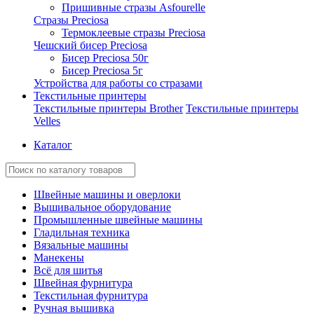
Пришивные стразы Asfourelle
Стразы Preciosa
Термоклеевые стразы Preciosa
Чешский бисер Preciosa
Бисер Preciosa 50г
Бисер Preciosa 5г
Устройства для работы со стразами
Текстильные принтеры
Текстильные принтеры Brother
Текстильные принтеры
Velles
Каталог
Швейные машины и оверлоки
Вышивальное оборудование
Промышленные швейные машины
Гладильная техника
Вязальные машины
Манекены
Всё для шитья
Швейная фурнитура
Текстильная фурнитура
Ручная вышивка