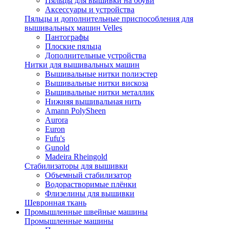
Пяльцы для вышивки на обуви
Аксессуары и устройства
Пяльцы и дополнительные приспособления для
вышивальных машин Velles
Пантографы
Плоские пяльца
Дополнительные устройства
Нитки для вышивальных машин
Вышивальные нитки полиэстер
Вышивальные нитки вискоза
Вышивальные нитки металлик
Нижняя вышивальная нить
Amann PolySheen
Aurora
Euron
Fufu's
Gunold
Madeira Rheingold
Стабилизаторы для вышивки
Объемный стабилизатор
Водорастворимые плёнки
Флизелины для вышивки
Шевронная ткань
Промышленные швейные машины
Промышленные машины