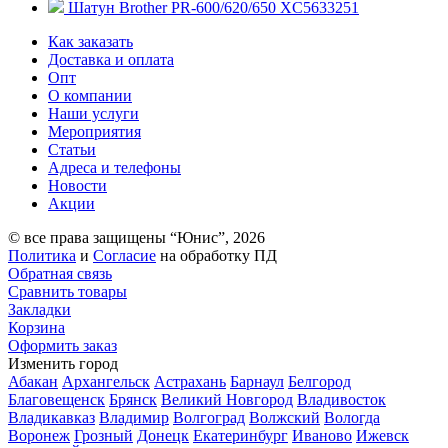
Шатун Brother PR-600/620/650 XC5633251
Как заказать
Доставка и оплата
Опт
О компании
Наши услуги
Мероприятия
Статьи
Адреса и телефоны
Новости
Акции
© все права защищены “Юнис”, 2026
Политика
и
Согласие
на обработку ПД
Обратная связь
Сравнить товары
Закладки
Корзина
Оформить заказ
Изменить город
Абакан
Архангельск
Астрахань
Барнаул
Белгород
Благовещенск
Брянск
Великий Новгород
Владивосток
Владикавказ
Владимир
Волгоград
Волжский
Вологда
Воронеж
Грозный
Донецк
Екатеринбург
Иваново
Ижевск