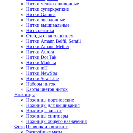
Нитки мешкозашивочные
Нитки суперкрепкие
Нитки Gamma
Нитки оверлочные
Нитки вышивальные
Нить-резинка
Стенды с наполнением
Нитки Amann Belfil, Serafil
Нитки Amann Mettler
Нитки Aurora
Нитки Dor Tak
Нитки Madeira
Нитки mH
Нитки NewStar
Нитки Sew Line
Наборы ниток
Карты цветов ниток
Ножницы
Ножницы портновские
Ножницы для вышивания
Ножницы зиг-заг
Ножницы снипперы
Ножницы общего назначения
Фетр
Пэчворк и квилтинг
Раскройные маты