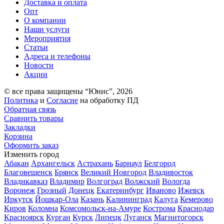
Доставка и оплата
Опт
О компании
Наши услуги
Мероприятия
Статьи
Адреса и телефоны
Новости
Акции
© все права защищены “Юнис”, 2026
Политика
и
Согласие
на обработку ПД
Обратная связь
Сравнить товары
Закладки
Корзина
Оформить заказ
Изменить город
Абакан
Архангельск
Астрахань
Барнаул
Белгород
Благовещенск
Брянск
Великий Новгород
Владивосток
Владикавказ
Владимир
Волгоград
Волжский
Вологда
Воронеж
Грозный
Донецк
Екатеринбург
Иваново
Ижевск
Иркутск
Йошкар-Ола
Казань
Калининград
Калуга
Кемерово
Киров
Коломна
Комсомольск-на-Амуре
Кострома
Краснодар
Красноярск
Курган
Курск
Липецк
Луганск
Магнитогорск