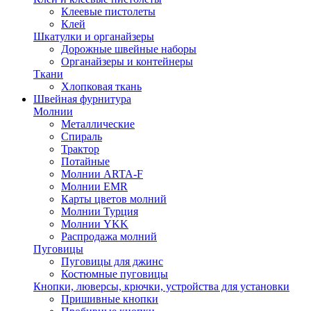
Клеевые пистолеты
Клей
Шкатулки и органайзеры
Дорожные швейные наборы
Органайзеры и контейнеры
Ткани
Хлопковая ткань
Швейная фурнитура
Молнии
Металлические
Спираль
Трактор
Потайные
Молнии ARTA-F
Молнии EMR
Карты цветов молний
Молнии Турция
Молнии YKK
Распродажа молний
Пуговицы
Пуговицы для джинс
Костюмные пуговицы
Кнопки, люверсы, крючки, устройства для установки
Пришивные кнопки