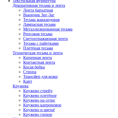
Текстильная фурнитура
Декоративная тесьма и лента
Лента бархатная
Вьюнчик Зиг-Заг
Тесьма жаккардовая
Лампасная тесьма
Металлизированная тесьма
Репсовая тесьма
Светоотражающая лента
Тесьма с пайетками
Плетёная тесьма
Техническая тесьма и лента
Киперная лента
Контактная лента
Косая бейка
Стропа
Трансфер для кожи
Кант
Кружева
Кружево стрейч
Кружево плетёное
Кружево на сетке
Кружево капроновое
Кружево и шитьё
Кружево гипюр