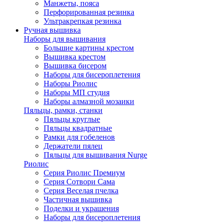
Манжеты, пояса
Перфорированная резинка
Ультракрепкая резинка
Ручная вышивка
Наборы для вышивания
Большие картины крестом
Вышивка крестом
Вышивка бисером
Наборы для бисероплетения
Наборы Риолис
Наборы МП студия
Наборы алмазной мозаики
Пяльцы, рамки, станки
Пяльцы круглые
Пяльцы квадратные
Рамки для гобеленов
Держатели пялец
Пяльцы для вышивания Nurge
Риолис
Серия Риолис Премиум
Серия Сотвори Сама
Серия Веселая пчелка
Частичная вышивка
Поделки и украшения
Наборы для бисероплетения