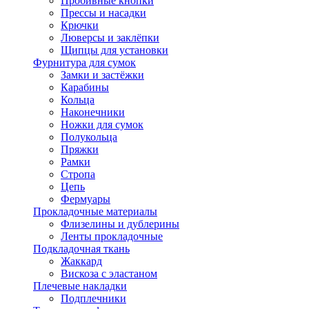
Пробивные кнопки
Прессы и насадки
Крючки
Люверсы и заклёпки
Щипцы для установки
Фурнитура для сумок
Замки и застёжки
Карабины
Кольца
Наконечники
Ножки для сумок
Полукольца
Пряжки
Рамки
Стропа
Цепь
Фермуары
Прокладочные материалы
Флизелины и дублерины
Ленты прокладочные
Подкладочная ткань
Жаккард
Вискоза с эластаном
Плечевые накладки
Подплечники