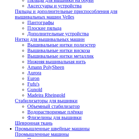
Пяльцы для вышивки на обуви
Аксессуары и устройства
Пяльцы и дополнительные приспособления для
вышивальных машин Velles
Пантографы
Плоские пяльца
Дополнительные устройства
Нитки для вышивальных машин
Вышивальные нитки полиэстер
Вышивальные нитки вискоза
Вышивальные нитки металлик
Нижняя вышивальная нить
Amann PolySheen
Aurora
Euron
Fufu's
Gunold
Madeira Rheingold
Стабилизаторы для вышивки
Объемный стабилизатор
Водорастворимые плёнки
Флизелины для вышивки
Шевронная ткань
Промышленные швейные машины
Промышленные машины