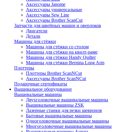
Аксессуары Janome
Аксессуары универсальные
Аксессуары Sew Line
Аксессуары Brother ScanCut
Запчасти для швейных машин и оверлоков
Двигатели
Детали
Машины для стёжки
Машины для стёжки со столом
Машины для стёжки на квилт-раме
Машины для стёжки Handy Quilter
Машины для стёжки Bernina Long Arm
Плоттеры
Плоттеры Brother ScanNCut
Аксессуары Brother ScanNCut
Подарочные сертификаты
Вышивальное оборудование
Вышивальные машины
Двухголовочные вышивальные машины
Вышивальные машины ZSK
Лазерные станки для резки шевронов
Бытовые вышивальные машины
Одноголовочные вышивальные машины
Многоголовочные вышивальные машины
Вышивальные машины Aurora