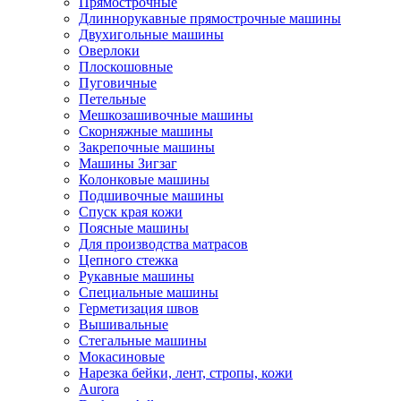
Прямострочные
Длиннорукавные прямострочные машины
Двухигольные машины
Оверлоки
Плоскошовные
Пуговичные
Петельные
Мешкозашивочные машины
Скорняжные машины
Закрепочные машины
Машины Зигзаг
Колонковые машины
Подшивочные машины
Спуск края кожи
Поясные машины
Для производства матрасов
Цепного стежка
Рукавные машины
Специальные машины
Герметизация швов
Вышивальные
Стегальные машины
Мокасиновые
Нарезка бейки, лент, стропы, кожи
Aurora