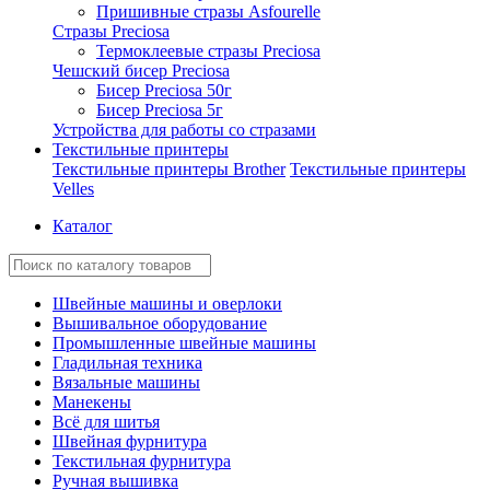
Пришивные стразы Asfourelle
Стразы Preciosa
Термоклеевые стразы Preciosa
Чешский бисер Preciosa
Бисер Preciosa 50г
Бисер Preciosa 5г
Устройства для работы со стразами
Текстильные принтеры
Текстильные принтеры Brother
Текстильные принтеры
Velles
Каталог
Швейные машины и оверлоки
Вышивальное оборудование
Промышленные швейные машины
Гладильная техника
Вязальные машины
Манекены
Всё для шитья
Швейная фурнитура
Текстильная фурнитура
Ручная вышивка