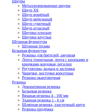
Шнуры
Металлизированные шнуры
Шнур ХБ
Шнур вощёный
Шнур мебельный
Шнур сумочный
Шнур атласный
Шнурки плоские
Шнурки круглые
Шторная фурнитура
Шторная тесьма
Бельевая фурнитура
Резинка для бретелей, ажурная
Лента тоннельная, лента с кнопками и
крючками,кордовая, регилин
Регуляторы, кольца и застежки
Чашечки, косточки корсетные
Резинка окантовочная
Резинка
Декоративная резинка
Бельевая резинка
Вязаная резинка 4 - 100 мм
Тканная резинка 1 - 6 см
Шляпная резинка, эластичный шнур
Резинка продёжка