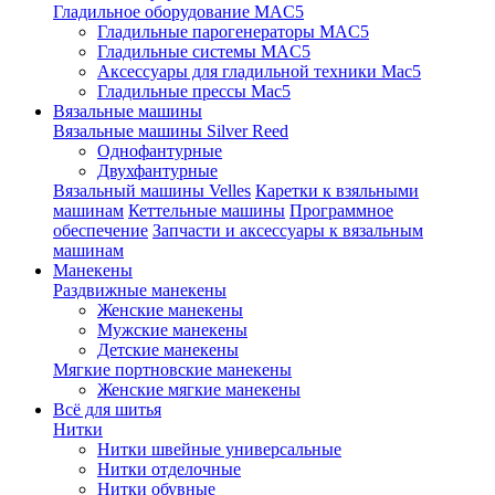
Гладильное оборудование MAC5
Гладильные парогенераторы MAC5
Гладильные системы MAC5
Аксессуары для гладильной техники Mac5
Гладильные прессы Mac5
Вязальные машины
Вязальные машины Silver Reed
Однофантурные
Двухфантурные
Вязальный машины Velles
Каретки к взяльными
машинам
Кеттельные машины
Программное
обеспечение
Запчасти и аксессуары к вязальным
машинам
Манекены
Раздвижные манекены
Женские манекены
Мужские манекены
Детские манекены
Мягкие портновские манекены
Женские мягкие манекены
Всё для шитья
Нитки
Нитки швейные универсальные
Нитки отделочные
Нитки обувные