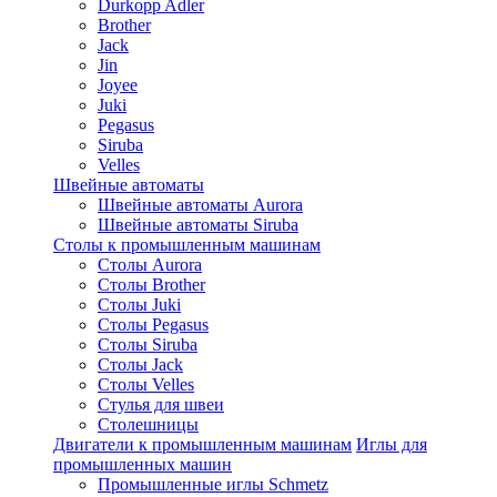
Durkopp Adler
Brother
Jack
Jin
Joyee
Juki
Pegasus
Siruba
Velles
Швейные автоматы
Швейные автоматы Aurora
Швейные автоматы Siruba
Столы к промышленным машинам
Столы Aurora
Столы Brother
Столы Juki
Столы Pegasus
Столы Siruba
Столы Jack
Столы Velles
Стулья для швеи
Столешницы
Двигатели к промышленным машинам
Иглы для
промышленных машин
Промышленные иглы Schmetz