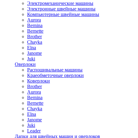
Электромеханические машины
Электронные швейные машины
Компьютерные швейные машины
Aurora
Bernina
Bernette
Brother
Chayka
Elna
Janome
Juki
Оверлоки
Распошивальные машины
Краеобметочные оверлоки
Коверлоки
Brother
Aurora
Bernina
Bernette
Chayka
Elna
Janome
Juki
Leader
Лапки для швейных машин и оверлоков