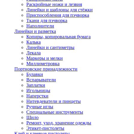
Раскройные ножи и лезвия
Линейки и шаблоны для стёжки
Приспособления для пэчворка
Ткани для пэчворка
Наполнители
Линейки и разметка
Копиры, копировальная бумага
Калька
Линейки и сантиметры
Лекала
Маркеры и мелки
Миллиметровка
Портновские принадлежности
Булавки
Вспарыватели
Заплатки
Игольницы
Наперстки
Нитевдеватели и пинцеты
Ручные иглы
Специальные инструменты
Шило
Ремонт, уход, хранение одежды
Этикет-пистолеты
Клей и клеевые пистолеты