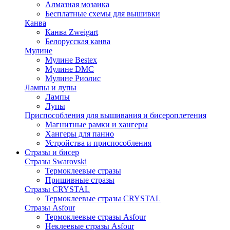
Алмазная мозаика
Бесплатные схемы для вышивки
Канва
Канва Zweigart
Белорусская канва
Мулине
Мулине Bestex
Мулине DMC
Мулине Риолис
Лампы и лупы
Лампы
Лупы
Приспособления для вышивания и бисероплетения
Магнитные рамки и хангеры
Хангеры для панно
Устройства и приспособления
Стразы и бисер
Стразы Swarovski
Термоклеевые стразы
Пришивные стразы
Стразы CRYSTAL
Термоклеевые стразы CRYSTAL
Стразы Asfour
Термоклеевые стразы Asfour
Неклеевые стразы Asfour