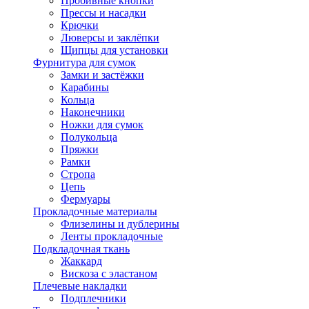
Пробивные кнопки
Прессы и насадки
Крючки
Люверсы и заклёпки
Щипцы для установки
Фурнитура для сумок
Замки и застёжки
Карабины
Кольца
Наконечники
Ножки для сумок
Полукольца
Пряжки
Рамки
Стропа
Цепь
Фермуары
Прокладочные материалы
Флизелины и дублерины
Ленты прокладочные
Подкладочная ткань
Жаккард
Вискоза с эластаном
Плечевые накладки
Подплечники