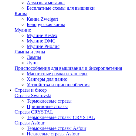
Алмазная мозаика
Бесплатные схемы для вышивки
Канва
Канва Zweigart
Белорусская канва
Мулине
Мулине Bestex
Мулине DMC
Мулине Риолис
Лампы и лупы
Лампы
Лупы
Приспособления для вышивания и бисероплетения
Магнитные рамки и хангеры
Хангеры для панно
Устройства и приспособления
Стразы и бисер
Стразы Swarovski
Термоклеевые стразы
Пришивные стразы
Стразы CRYSTAL
Термоклеевые стразы CRYSTAL
Стразы Asfour
Термоклеевые стразы Asfour
Неклеевые стразы Asfour