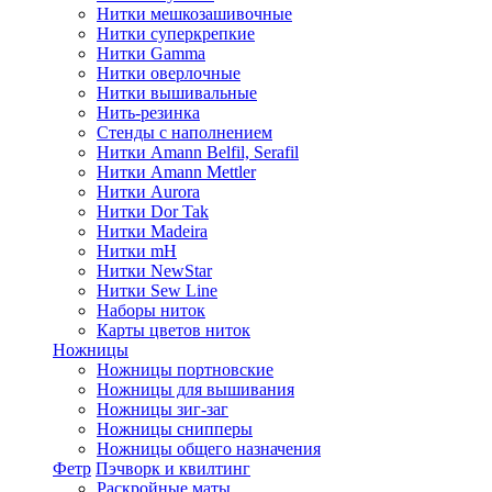
Нитки мешкозашивочные
Нитки суперкрепкие
Нитки Gamma
Нитки оверлочные
Нитки вышивальные
Нить-резинка
Стенды с наполнением
Нитки Amann Belfil, Serafil
Нитки Amann Mettler
Нитки Aurora
Нитки Dor Tak
Нитки Madeira
Нитки mH
Нитки NewStar
Нитки Sew Line
Наборы ниток
Карты цветов ниток
Ножницы
Ножницы портновские
Ножницы для вышивания
Ножницы зиг-заг
Ножницы снипперы
Ножницы общего назначения
Фетр
Пэчворк и квилтинг
Раскройные маты