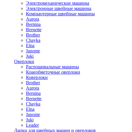
Электромеханические машины
Электронные швейные машины
Компьютерные швейные машины
Aurora
Bernina
Bernette
Brother
Chayka
Elna
Janome
Juki
Оверлоки
Распошивальные машины
Краеобметочные оверлоки
Коверлоки
Brother
Aurora
Bernina
Bernette
Chayka
Elna
Janome
Juki
Leader
Лапки для швейных машин и оверлоков