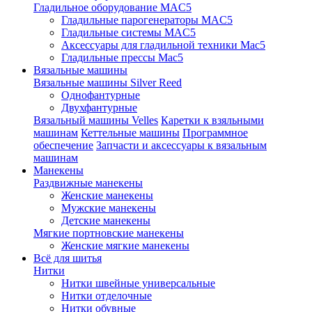
Гладильное оборудование MAC5
Гладильные парогенераторы MAC5
Гладильные системы MAC5
Аксессуары для гладильной техники Mac5
Гладильные прессы Mac5
Вязальные машины
Вязальные машины Silver Reed
Однофантурные
Двухфантурные
Вязальный машины Velles
Каретки к взяльными
машинам
Кеттельные машины
Программное
обеспечение
Запчасти и аксессуары к вязальным
машинам
Манекены
Раздвижные манекены
Женские манекены
Мужские манекены
Детские манекены
Мягкие портновские манекены
Женские мягкие манекены
Всё для шитья
Нитки
Нитки швейные универсальные
Нитки отделочные
Нитки обувные