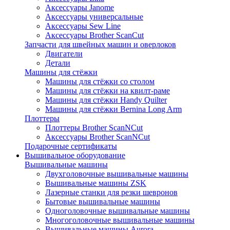
Аксессуары Janome
Аксессуары универсальные
Аксессуары Sew Line
Аксессуары Brother ScanCut
Запчасти для швейных машин и оверлоков
Двигатели
Детали
Машины для стёжки
Машины для стёжки со столом
Машины для стёжки на квилт-раме
Машины для стёжки Handy Quilter
Машины для стёжки Bernina Long Arm
Плоттеры
Плоттеры Brother ScanNCut
Аксессуары Brother ScanNCut
Подарочные сертификаты
Вышивальное оборудование
Вышивальные машины
Двухголовочные вышивальные машины
Вышивальные машины ZSK
Лазерные станки для резки шевронов
Бытовые вышивальные машины
Одноголовочные вышивальные машины
Многоголовочные вышивальные машины
Вышивальные машины Aurora