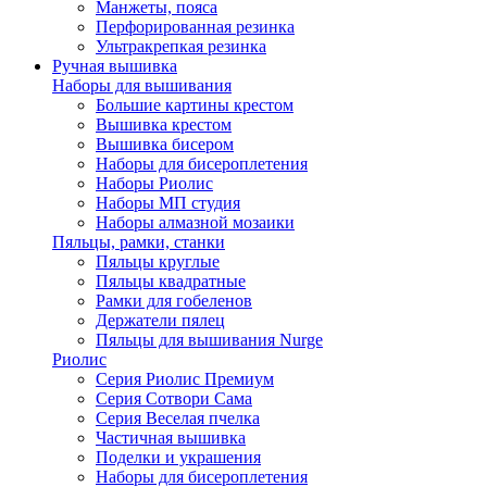
Манжеты, пояса
Перфорированная резинка
Ультракрепкая резинка
Ручная вышивка
Наборы для вышивания
Большие картины крестом
Вышивка крестом
Вышивка бисером
Наборы для бисероплетения
Наборы Риолис
Наборы МП студия
Наборы алмазной мозаики
Пяльцы, рамки, станки
Пяльцы круглые
Пяльцы квадратные
Рамки для гобеленов
Держатели пялец
Пяльцы для вышивания Nurge
Риолис
Серия Риолис Премиум
Серия Сотвори Сама
Серия Веселая пчелка
Частичная вышивка
Поделки и украшения
Наборы для бисероплетения