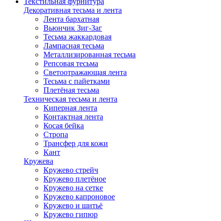
Текстильная фурнитура
Декоративная тесьма и лента
Лента бархатная
Вьюнчик Зиг-Заг
Тесьма жаккардовая
Лампасная тесьма
Металлизированная тесьма
Репсовая тесьма
Светоотражающая лента
Тесьма с пайетками
Плетёная тесьма
Техническая тесьма и лента
Киперная лента
Контактная лента
Косая бейка
Стропа
Трансфер для кожи
Кант
Кружева
Кружево стрейч
Кружево плетёное
Кружево на сетке
Кружево капроновое
Кружево и шитьё
Кружево гипюр