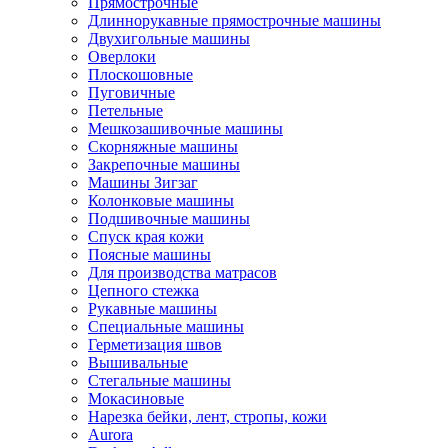
Прямострочные
Длиннорукавные прямострочные машины
Двухигольные машины
Оверлоки
Плоскошовные
Пуговичные
Петельные
Мешкозашивочные машины
Скорняжные машины
Закрепочные машины
Машины Зигзаг
Колонковые машины
Подшивочные машины
Спуск края кожи
Поясные машины
Для производства матрасов
Цепного стежка
Рукавные машины
Специальные машины
Герметизация швов
Вышивальные
Стегальные машины
Мокасиновые
Нарезка бейки, лент, стропы, кожи
Aurora