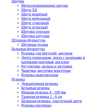
Шнуры
Металлизированные шнуры
Шнур ХБ
Шнур вощёный
Шнур мебельный
Шнур сумочный
Шнур атласный
Шнурки плоские
Шнурки круглые
Шторная фурнитура
Шторная тесьма
Бельевая фурнитура
Резинка для бретелей, ажурная
Лента тоннельная, лента с кнопками и
крючками,кордовая, регилин
Регуляторы, кольца и застежки
Чашечки, косточки корсетные
Резинка окантовочная
Резинка
Декоративная резинка
Бельевая резинка
Вязаная резинка 4 - 100 мм
Тканная резинка 1 - 6 см
Шляпная резинка, эластичный шнур
Резинка продёжка