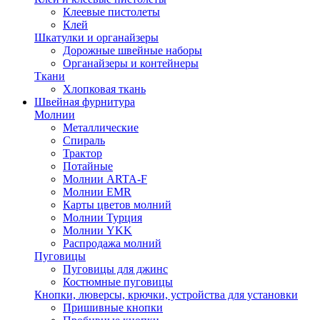
Клеевые пистолеты
Клей
Шкатулки и органайзеры
Дорожные швейные наборы
Органайзеры и контейнеры
Ткани
Хлопковая ткань
Швейная фурнитура
Молнии
Металлические
Спираль
Трактор
Потайные
Молнии ARTA-F
Молнии EMR
Карты цветов молний
Молнии Турция
Молнии YKK
Распродажа молний
Пуговицы
Пуговицы для джинс
Костюмные пуговицы
Кнопки, люверсы, крючки, устройства для установки
Пришивные кнопки