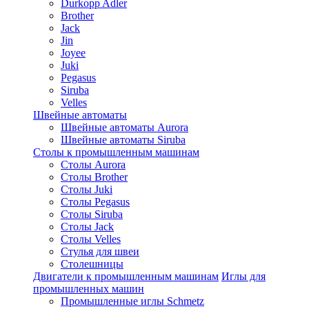
Durkopp Adler
Brother
Jack
Jin
Joyee
Juki
Pegasus
Siruba
Velles
Швейные автоматы
Швейные автоматы Aurora
Швейные автоматы Siruba
Столы к промышленным машинам
Столы Aurora
Столы Brother
Столы Juki
Столы Pegasus
Столы Siruba
Столы Jack
Столы Velles
Стулья для швеи
Столешницы
Двигатели к промышленным машинам
Иглы для
промышленных машин
Промышленные иглы Schmetz