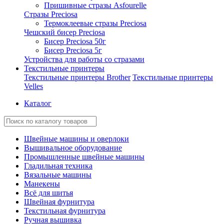
Пришивные стразы Asfourelle
Стразы Preciosa
Термоклеевые стразы Preciosa
Чешский бисер Preciosa
Бисер Preciosa 50г
Бисер Preciosa 5г
Устройства для работы со стразами
Текстильные принтеры
Текстильные принтеры Brother
Текстильные принтеры
Velles
Каталог
Швейные машины и оверлоки
Вышивальное оборудование
Промышленные швейные машины
Гладильная техника
Вязальные машины
Манекены
Всё для шитья
Швейная фурнитура
Текстильная фурнитура
Ручная вышивка