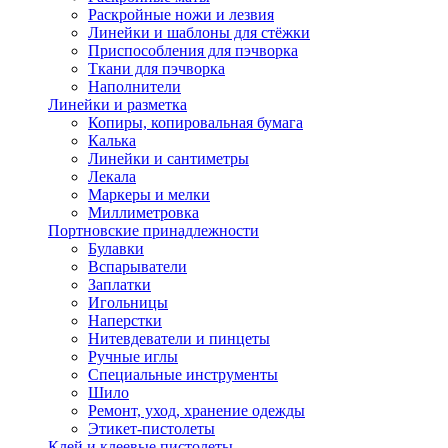
Раскройные ножи и лезвия
Линейки и шаблоны для стёжки
Приспособления для пэчворка
Ткани для пэчворка
Наполнители
Линейки и разметка
Копиры, копировальная бумага
Калька
Линейки и сантиметры
Лекала
Маркеры и мелки
Миллиметровка
Портновские принадлежности
Булавки
Вспарыватели
Заплатки
Игольницы
Наперстки
Нитевдеватели и пинцеты
Ручные иглы
Специальные инструменты
Шило
Ремонт, уход, хранение одежды
Этикет-пистолеты
Клей и клеевые пистолеты