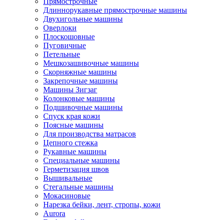
Прямострочные
Длиннорукавные прямострочные машины
Двухигольные машины
Оверлоки
Плоскошовные
Пуговичные
Петельные
Мешкозашивочные машины
Скорняжные машины
Закрепочные машины
Машины Зигзаг
Колонковые машины
Подшивочные машины
Спуск края кожи
Поясные машины
Для производства матрасов
Цепного стежка
Рукавные машины
Специальные машины
Герметизация швов
Вышивальные
Стегальные машины
Мокасиновые
Нарезка бейки, лент, стропы, кожи
Aurora