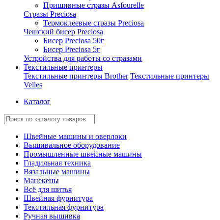
Пришивные стразы Asfourelle
Стразы Preciosa
Термоклеевые стразы Preciosa
Чешский бисер Preciosa
Бисер Preciosa 50г
Бисер Preciosa 5г
Устройства для работы со стразами
Текстильные принтеры
Текстильные принтеры Brother
Текстильные принтеры
Velles
Каталог
Швейные машины и оверлоки
Вышивальное оборудование
Промышленные швейные машины
Гладильная техника
Вязальные машины
Манекены
Всё для шитья
Швейная фурнитура
Текстильная фурнитура
Ручная вышивка