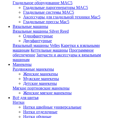
Гладильное оборудование MAC5
Гладильные парогенераторы MAC5
Гладильные системы MAC5
Аксессуары для гладильной техники Mac5
Гладильные прессы Mac5
Вязальные машины
Вязальные машины Silver Reed
Однофантурные
Двухфантурные
Вязальный машины Velles
Каретки к взяльными
машинам
Кеттельные машины
Программное
обеспечение
Запчасти и аксессуары к вязальным
машинам
Манекены
Раздвижные манекены
Женские манекены
Мужские манекены
Детские манекены
Мягкие портновские манекены
Женские мягкие манекены
Всё для шитья
Нитки
Нитки швейные универсальные
Нитки отделочные
Нитки обувные