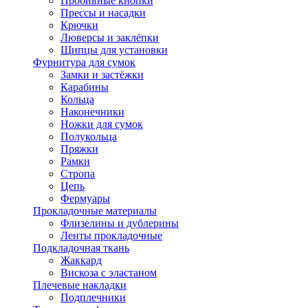
Пробивные кнопки
Прессы и насадки
Крючки
Люверсы и заклёпки
Щипцы для установки
Фурнитура для сумок
Замки и застёжки
Карабины
Кольца
Наконечники
Ножки для сумок
Полукольца
Пряжки
Рамки
Стропа
Цепь
Фермуары
Прокладочные материалы
Флизелины и дублерины
Ленты прокладочные
Подкладочная ткань
Жаккард
Вискоза с эластаном
Плечевые накладки
Подплечники