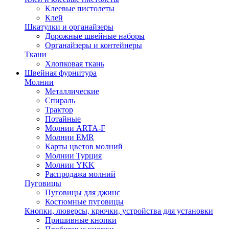
Клеевые пистолеты
Клей
Шкатулки и органайзеры
Дорожные швейные наборы
Органайзеры и контейнеры
Ткани
Хлопковая ткань
Швейная фурнитура
Молнии
Металлические
Спираль
Трактор
Потайные
Молнии ARTA-F
Молнии EMR
Карты цветов молний
Молнии Турция
Молнии YKK
Распродажа молний
Пуговицы
Пуговицы для джинс
Костюмные пуговицы
Кнопки, люверсы, крючки, устройства для установки
Пришивные кнопки