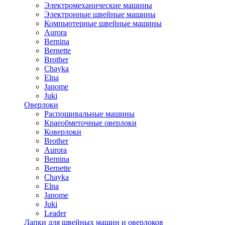
Электромеханические машины
Электронные швейные машины
Компьютерные швейные машины
Aurora
Bernina
Bernette
Brother
Chayka
Elna
Janome
Juki
Оверлоки
Распошивальные машины
Краеобметочные оверлоки
Коверлоки
Brother
Aurora
Bernina
Bernette
Chayka
Elna
Janome
Juki
Leader
Лапки для швейных машин и оверлоков