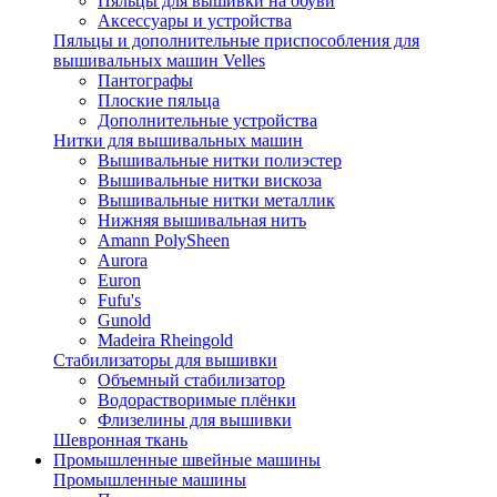
Пяльцы для вышивки на обуви
Аксессуары и устройства
Пяльцы и дополнительные приспособления для
вышивальных машин Velles
Пантографы
Плоские пяльца
Дополнительные устройства
Нитки для вышивальных машин
Вышивальные нитки полиэстер
Вышивальные нитки вискоза
Вышивальные нитки металлик
Нижняя вышивальная нить
Amann PolySheen
Aurora
Euron
Fufu's
Gunold
Madeira Rheingold
Стабилизаторы для вышивки
Объемный стабилизатор
Водорастворимые плёнки
Флизелины для вышивки
Шевронная ткань
Промышленные швейные машины
Промышленные машины