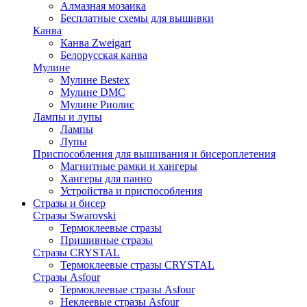
Алмазная мозаика
Бесплатные схемы для вышивки
Канва
Канва Zweigart
Белорусская канва
Мулине
Мулине Bestex
Мулине DMC
Мулине Риолис
Лампы и лупы
Лампы
Лупы
Приспособления для вышивания и бисероплетения
Магнитные рамки и хангеры
Хангеры для панно
Устройства и приспособления
Стразы и бисер
Стразы Swarovski
Термоклеевые стразы
Пришивные стразы
Стразы CRYSTAL
Термоклеевые стразы CRYSTAL
Стразы Asfour
Термоклеевые стразы Asfour
Неклеевые стразы Asfour