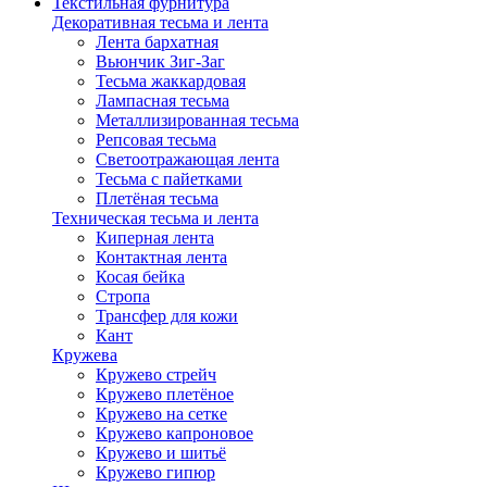
Текстильная фурнитура
Декоративная тесьма и лента
Лента бархатная
Вьюнчик Зиг-Заг
Тесьма жаккардовая
Лампасная тесьма
Металлизированная тесьма
Репсовая тесьма
Светоотражающая лента
Тесьма с пайетками
Плетёная тесьма
Техническая тесьма и лента
Киперная лента
Контактная лента
Косая бейка
Стропа
Трансфер для кожи
Кант
Кружева
Кружево стрейч
Кружево плетёное
Кружево на сетке
Кружево капроновое
Кружево и шитьё
Кружево гипюр