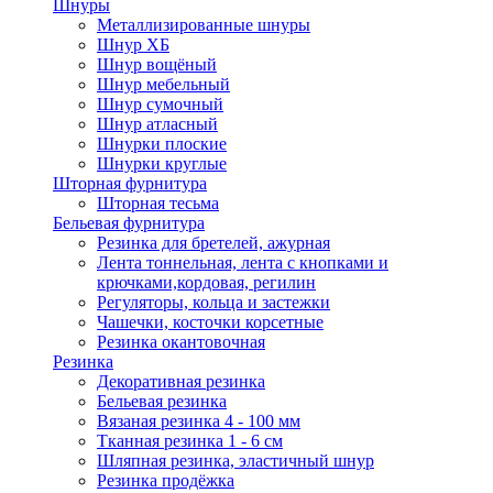
Шнуры
Металлизированные шнуры
Шнур ХБ
Шнур вощёный
Шнур мебельный
Шнур сумочный
Шнур атласный
Шнурки плоские
Шнурки круглые
Шторная фурнитура
Шторная тесьма
Бельевая фурнитура
Резинка для бретелей, ажурная
Лента тоннельная, лента с кнопками и
крючками,кордовая, регилин
Регуляторы, кольца и застежки
Чашечки, косточки корсетные
Резинка окантовочная
Резинка
Декоративная резинка
Бельевая резинка
Вязаная резинка 4 - 100 мм
Тканная резинка 1 - 6 см
Шляпная резинка, эластичный шнур
Резинка продёжка