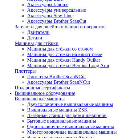
Аксессуары Janome
Аксессуары универсальные
Аксессуары Sew Line
Аксессуары Brother ScanCut
Запчасти для швейных машин и оверлоков
Двигатели
Детали
Машины для стёжки
Машины для стёжки со столом
Машины для стёжки на квилт-раме
Машины для стёжки Handy Quilter
Машины для стёжки Bernina Long Arm
Плоттеры
Плоттеры Brother ScanNCut
Аксессуары Brother ScanNCut
Подарочные сертификаты
Вышивальное оборудование
Вышивальные машины
Двухголовочные вышивальные машины
Вышивальные машины ZSK
Лазерные станки для резки шевронов
Бытовые вышивальные машины
Одноголовочные вышивальные машины
Многоголовочные вышивальные машины
Вышивальные машины Aurora