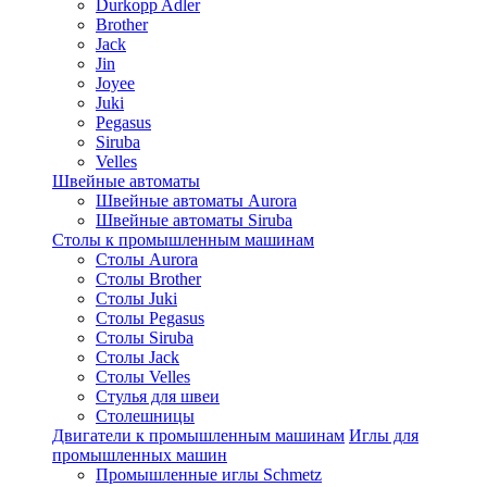
Durkopp Adler
Brother
Jack
Jin
Joyee
Juki
Pegasus
Siruba
Velles
Швейные автоматы
Швейные автоматы Aurora
Швейные автоматы Siruba
Столы к промышленным машинам
Столы Aurora
Столы Brother
Столы Juki
Столы Pegasus
Столы Siruba
Столы Jack
Столы Velles
Стулья для швеи
Столешницы
Двигатели к промышленным машинам
Иглы для
промышленных машин
Промышленные иглы Schmetz