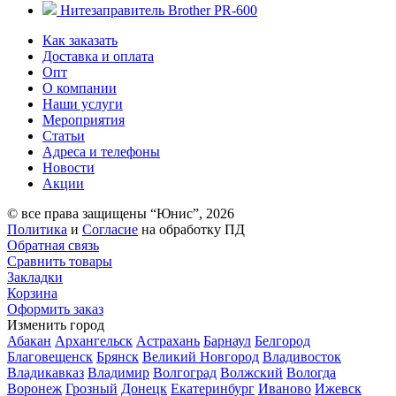
Нитезаправитель Brother PR-600
Как заказать
Доставка и оплата
Опт
О компании
Наши услуги
Мероприятия
Статьи
Адреса и телефоны
Новости
Акции
© все права защищены “Юнис”, 2026
Политика
и
Согласие
на обработку ПД
Обратная связь
Сравнить товары
Закладки
Корзина
Оформить заказ
Изменить город
Абакан
Архангельск
Астрахань
Барнаул
Белгород
Благовещенск
Брянск
Великий Новгород
Владивосток
Владикавказ
Владимир
Волгоград
Волжский
Вологда
Воронеж
Грозный
Донецк
Екатеринбург
Иваново
Ижевск