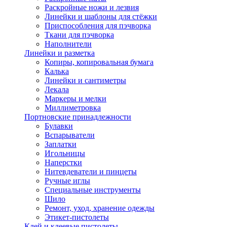
Раскройные ножи и лезвия
Линейки и шаблоны для стёжки
Приспособления для пэчворка
Ткани для пэчворка
Наполнители
Линейки и разметка
Копиры, копировальная бумага
Калька
Линейки и сантиметры
Лекала
Маркеры и мелки
Миллиметровка
Портновские принадлежности
Булавки
Вспарыватели
Заплатки
Игольницы
Наперстки
Нитевдеватели и пинцеты
Ручные иглы
Специальные инструменты
Шило
Ремонт, уход, хранение одежды
Этикет-пистолеты
Клей и клеевые пистолеты