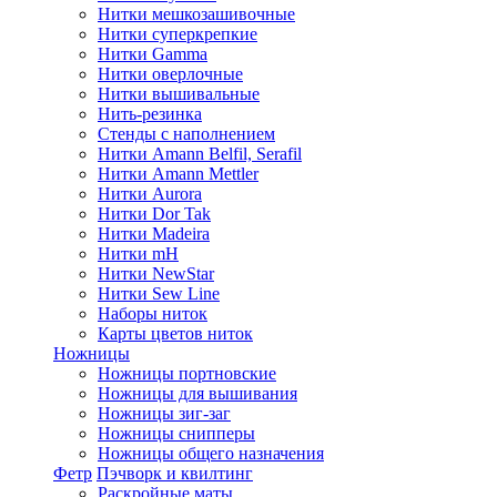
Нитки мешкозашивочные
Нитки суперкрепкие
Нитки Gamma
Нитки оверлочные
Нитки вышивальные
Нить-резинка
Стенды с наполнением
Нитки Amann Belfil, Serafil
Нитки Amann Mettler
Нитки Aurora
Нитки Dor Tak
Нитки Madeira
Нитки mH
Нитки NewStar
Нитки Sew Line
Наборы ниток
Карты цветов ниток
Ножницы
Ножницы портновские
Ножницы для вышивания
Ножницы зиг-заг
Ножницы снипперы
Ножницы общего назначения
Фетр
Пэчворк и квилтинг
Раскройные маты