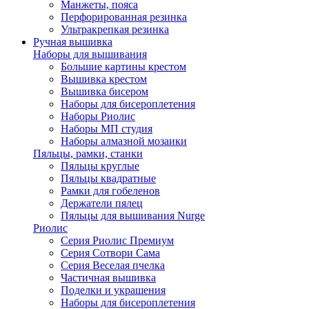
Манжеты, пояса
Перфорированная резинка
Ультракрепкая резинка
Ручная вышивка
Наборы для вышивания
Большие картины крестом
Вышивка крестом
Вышивка бисером
Наборы для бисероплетения
Наборы Риолис
Наборы МП студия
Наборы алмазной мозаики
Пяльцы, рамки, станки
Пяльцы круглые
Пяльцы квадратные
Рамки для гобеленов
Держатели пялец
Пяльцы для вышивания Nurge
Риолис
Серия Риолис Премиум
Серия Сотвори Сама
Серия Веселая пчелка
Частичная вышивка
Поделки и украшения
Наборы для бисероплетения