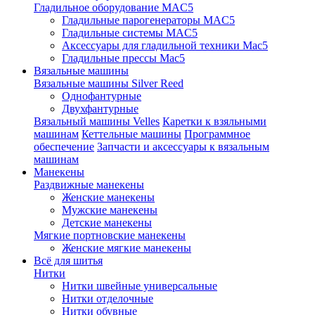
Гладильное оборудование MAC5
Гладильные парогенераторы MAC5
Гладильные системы MAC5
Аксессуары для гладильной техники Mac5
Гладильные прессы Mac5
Вязальные машины
Вязальные машины Silver Reed
Однофантурные
Двухфантурные
Вязальный машины Velles
Каретки к взяльными
машинам
Кеттельные машины
Программное
обеспечение
Запчасти и аксессуары к вязальным
машинам
Манекены
Раздвижные манекены
Женские манекены
Мужские манекены
Детские манекены
Мягкие портновские манекены
Женские мягкие манекены
Всё для шитья
Нитки
Нитки швейные универсальные
Нитки отделочные
Нитки обувные