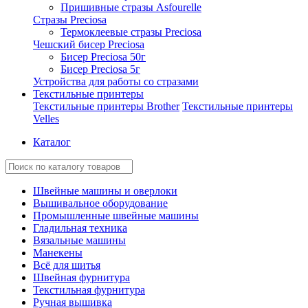
Пришивные стразы Asfourelle
Стразы Preciosa
Термоклеевые стразы Preciosa
Чешский бисер Preciosa
Бисер Preciosa 50г
Бисер Preciosa 5г
Устройства для работы со стразами
Текстильные принтеры
Текстильные принтеры Brother
Текстильные принтеры
Velles
Каталог
Швейные машины и оверлоки
Вышивальное оборудование
Промышленные швейные машины
Гладильная техника
Вязальные машины
Манекены
Всё для шитья
Швейная фурнитура
Текстильная фурнитура
Ручная вышивка