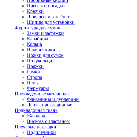
Пробивные кнопки
Прессы и насадки
Крючки
Люверсы и заклёпки
Щипцы для установки
Фурнитура для сумок
Замки и застёжки
Карабины
Кольца
Наконечники
Ножки для сумок
Полукольца
Пряжки
Рамки
Стропа
Цепь
Фермуары
Прокладочные материалы
Флизелины и дублерины
Ленты прокладочные
Подкладочная ткань
Жаккард
Вискоза с эластаном
Плечевые накладки
Подплечники