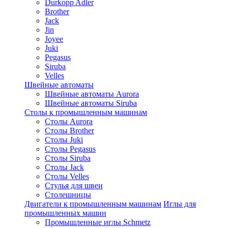
Durkopp Adler
Brother
Jack
Jin
Joyee
Juki
Pegasus
Siruba
Velles
Швейные автоматы
Швейные автоматы Aurora
Швейные автоматы Siruba
Столы к промышленным машинам
Столы Aurora
Столы Brother
Столы Juki
Столы Pegasus
Столы Siruba
Столы Jack
Столы Velles
Стулья для швеи
Столешницы
Двигатели к промышленным машинам
Иглы для
промышленных машин
Промышленные иглы Schmetz