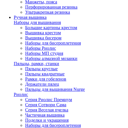
Манжеты, пояса
Перфорированная резинка
Ультракрепкая резинка
Ручная вышивка
Наборы для вышивания
Большие картины крестом
Вышивка крестом
Вышивка бисером
Наборы для бисероплетения
Наборы Риолис
Наборы МП студия
Наборы алмазной мозаики
Пяльцы, рамки, станки
Пяльцы круглые
Пяльцы квадратные
Рамки для гобеленов
Держатели пялец
Пяльцы для вышивания Nurge
Риолис
Серия Риолис Премиум
Серия Сотвори Сама
Серия Веселая пчелка
Частичная вышивка
Поделки и украшения
Наборы для бисероплетения