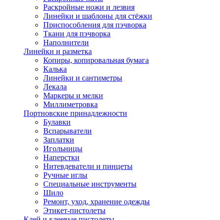
Раскройные ножи и лезвия
Линейки и шаблоны для стёжки
Приспособления для пэчворка
Ткани для пэчворка
Наполнители
Линейки и разметка
Копиры, копировальная бумага
Калька
Линейки и сантиметры
Лекала
Маркеры и мелки
Миллиметровка
Портновские принадлежности
Булавки
Вспарыватели
Заплатки
Игольницы
Наперстки
Нитевдеватели и пинцеты
Ручные иглы
Специальные инструменты
Шило
Ремонт, уход, хранение одежды
Этикет-пистолеты
Клей и клеевые пистолеты