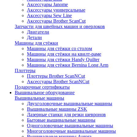
Аксессуары Janome
Аксессуары универсальные
Аксессуары Sew Line
Аксессуары Brother ScanCut
Запчасти для швейных машин и оверлоков
Двигатели
Детали
Машины для стёжки
Машины для стёжки со столом
Машины для стёжки на квилт-раме
Машины для стёжки Handy Quilter
Машины для стёжки Bernina Long Arm
Плоттеры
Плоттеры Brother ScanNCut
Аксессуары Brother ScanNCut
Подарочные сертификаты
Вышивальное оборудование
Вышивальные машины
Двухголовочные вышивальные машины
Вышивальные машины ZSK
Лазерные станки для резки шевронов
Бытовые вышивальные машины
Одноголовочные вышивальные машины
Многоголовочные вышивальные машины
Вышивальные машины Aurora