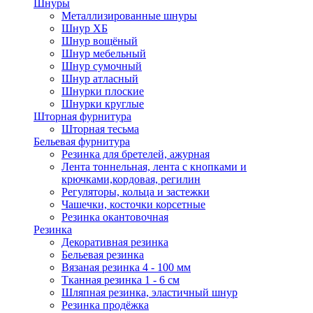
Шнуры
Металлизированные шнуры
Шнур ХБ
Шнур вощёный
Шнур мебельный
Шнур сумочный
Шнур атласный
Шнурки плоские
Шнурки круглые
Шторная фурнитура
Шторная тесьма
Бельевая фурнитура
Резинка для бретелей, ажурная
Лента тоннельная, лента с кнопками и
крючками,кордовая, регилин
Регуляторы, кольца и застежки
Чашечки, косточки корсетные
Резинка окантовочная
Резинка
Декоративная резинка
Бельевая резинка
Вязаная резинка 4 - 100 мм
Тканная резинка 1 - 6 см
Шляпная резинка, эластичный шнур
Резинка продёжка