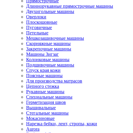
Прямострочные
Длиннорукавные прямострочные машины
Двухигольные машины
Оверлоки
Плоскошовные
Пуговичные
Петельные
Мешкозашивочные машины
Скорняжные машины
Закрепочные машины
Машины Зигзаг
Колонковые машины
Подшивочные машины
Спуск края кожи
Поясные машины
Для производства матрасов
Цепного стежка
Рукавные машины
Специальные машины
Герметизация швов
Вышивальные
Стегальные машины
Мокасиновые
Нарезка бейки, лент, стропы, кожи
Aurora