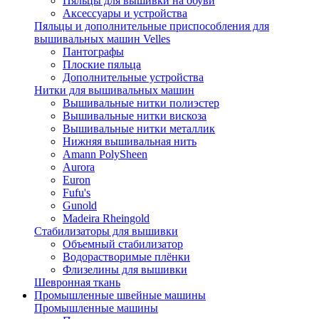
Пяльцы для вышивки на обуви
Аксессуары и устройства
Пяльцы и дополнительные приспособления для
вышивальных машин Velles
Пантографы
Плоские пяльца
Дополнительные устройства
Нитки для вышивальных машин
Вышивальные нитки полиэстер
Вышивальные нитки вискоза
Вышивальные нитки металлик
Нижняя вышивальная нить
Amann PolySheen
Aurora
Euron
Fufu's
Gunold
Madeira Rheingold
Стабилизаторы для вышивки
Объемный стабилизатор
Водорастворимые плёнки
Флизелины для вышивки
Шевронная ткань
Промышленные швейные машины
Промышленные машины