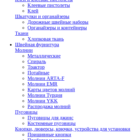
Клеевые пистолеты
Клей
Шкатулки и органайзеры
Дорожные швейные наборы
Органайзеры и контейнеры
Ткани
Хлопковая ткань
Швейная фурнитура
Молнии
Металлические
Спираль
Трактор
Потайные
Молнии ARTA-F
Молнии EMR
Карты цветов молний
Молнии Турция
Молнии YKK
Распродажа молний
Пуговицы
Пуговицы для джинс
Костюмные пуговицы
Кнопки, люверсы, крючки, устройства для установки
Пришивные кнопки