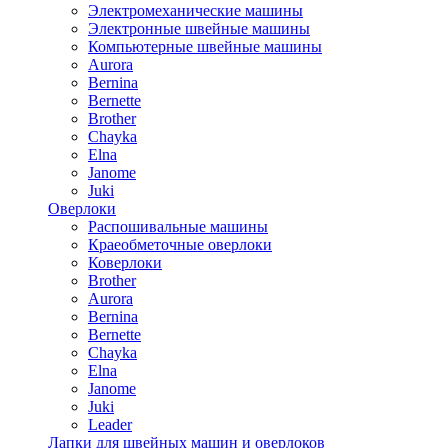
Электромеханические машины
Электронные швейные машины
Компьютерные швейные машины
Aurora
Bernina
Bernette
Brother
Chayka
Elna
Janome
Juki
Оверлоки
Распошивальные машины
Краеобметочные оверлоки
Коверлоки
Brother
Aurora
Bernina
Bernette
Chayka
Elna
Janome
Juki
Leader
Лапки для швейных машин и оверлоков