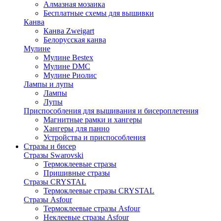
Алмазная мозаика
Бесплатные схемы для вышивки
Канва
Канва Zweigart
Белорусская канва
Мулине
Мулине Bestex
Мулине DMC
Мулине Риолис
Лампы и лупы
Лампы
Лупы
Приспособления для вышивания и бисероплетения
Магнитные рамки и хангеры
Хангеры для панно
Устройства и приспособления
Стразы и бисер
Стразы Swarovski
Термоклеевые стразы
Пришивные стразы
Стразы CRYSTAL
Термоклеевые стразы CRYSTAL
Стразы Asfour
Термоклеевые стразы Asfour
Неклеевые стразы Asfour