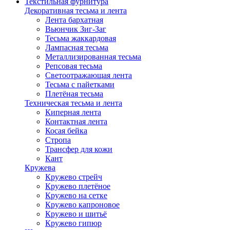
Текстильная фурнитура
Декоративная тесьма и лента
Лента бархатная
Вьюнчик Зиг-Заг
Тесьма жаккардовая
Лампасная тесьма
Металлизированная тесьма
Репсовая тесьма
Светоотражающая лента
Тесьма с пайетками
Плетёная тесьма
Техническая тесьма и лента
Киперная лента
Контактная лента
Косая бейка
Стропа
Трансфер для кожи
Кант
Кружева
Кружево стрейч
Кружево плетёное
Кружево на сетке
Кружево капроновое
Кружево и шитьё
Кружево гипюр