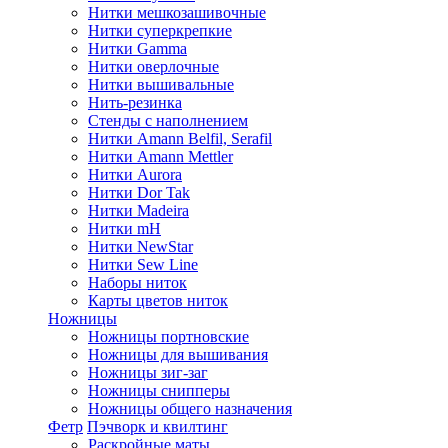
Нитки мешкозашивочные
Нитки суперкрепкие
Нитки Gamma
Нитки оверлочные
Нитки вышивальные
Нить-резинка
Стенды с наполнением
Нитки Amann Belfil, Serafil
Нитки Amann Mettler
Нитки Aurora
Нитки Dor Tak
Нитки Madeira
Нитки mH
Нитки NewStar
Нитки Sew Line
Наборы ниток
Карты цветов ниток
Ножницы
Ножницы портновские
Ножницы для вышивания
Ножницы зиг-заг
Ножницы снипперы
Ножницы общего назначения
Фетр
Пэчворк и квилтинг
Раскройные маты