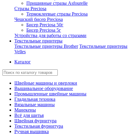
Пришивные стразы Asfourelle
Стразы Preciosa
Термоклеевые стразы Preciosa
Чешский бисер Preciosa
Бисер Preciosa 50г
Бисер Preciosa 5г
Устройства для работы со стразами
Текстильные принтеры
Текстильные принтеры Brother
Текстильные принтеры
Velles
Каталог
Швейные машины и оверлоки
Вышивальное оборудование
Промышленные швейные машины
Гладильная техника
Вязальные машины
Манекены
Всё для шитья
Швейная фурнитура
Текстильная фурнитура
Ручная вышивка