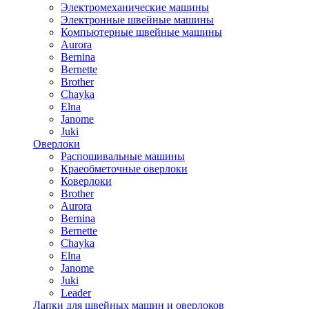
Электромеханические машины
Электронные швейные машины
Компьютерные швейные машины
Aurora
Bernina
Bernette
Brother
Chayka
Elna
Janome
Juki
Оверлоки
Распошивальные машины
Краеобметочные оверлоки
Коверлоки
Brother
Aurora
Bernina
Bernette
Chayka
Elna
Janome
Juki
Leader
Лапки для швейных машин и оверлоков