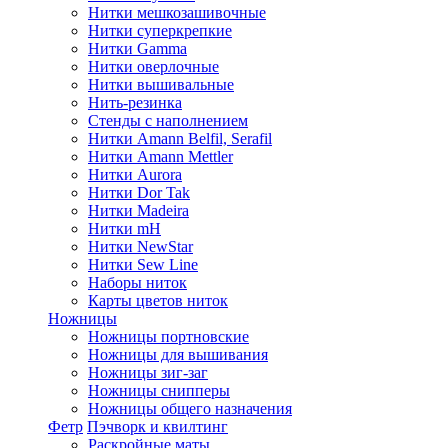
Нитки мешкозашивочные
Нитки суперкрепкие
Нитки Gamma
Нитки оверлочные
Нитки вышивальные
Нить-резинка
Стенды с наполнением
Нитки Amann Belfil, Serafil
Нитки Amann Mettler
Нитки Aurora
Нитки Dor Tak
Нитки Madeira
Нитки mH
Нитки NewStar
Нитки Sew Line
Наборы ниток
Карты цветов ниток
Ножницы
Ножницы портновские
Ножницы для вышивания
Ножницы зиг-заг
Ножницы снипперы
Ножницы общего назначения
Фетр
Пэчворк и квилтинг
Раскройные маты