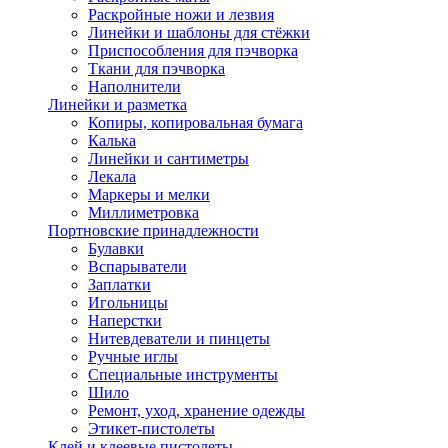
Раскройные ножи и лезвия
Линейки и шаблоны для стёжки
Приспособления для пэчворка
Ткани для пэчворка
Наполнители
Линейки и разметка
Копиры, копировальная бумага
Калька
Линейки и сантиметры
Лекала
Маркеры и мелки
Миллиметровка
Портновские принадлежности
Булавки
Вспарыватели
Заплатки
Игольницы
Наперстки
Нитевдеватели и пинцеты
Ручные иглы
Специальные инструменты
Шило
Ремонт, уход, хранение одежды
Этикет-пистолеты
Клей и клеевые пистолеты