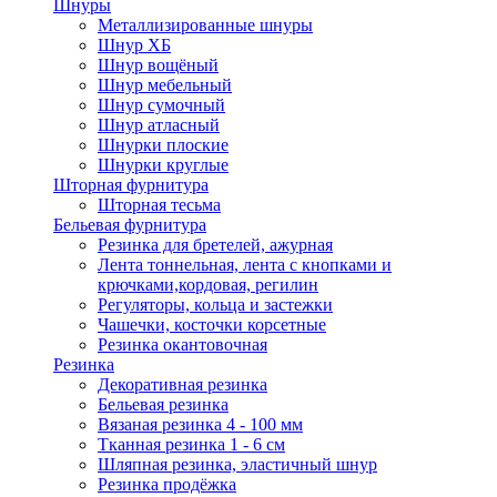
Шнуры
Металлизированные шнуры
Шнур ХБ
Шнур вощёный
Шнур мебельный
Шнур сумочный
Шнур атласный
Шнурки плоские
Шнурки круглые
Шторная фурнитура
Шторная тесьма
Бельевая фурнитура
Резинка для бретелей, ажурная
Лента тоннельная, лента с кнопками и
крючками,кордовая, регилин
Регуляторы, кольца и застежки
Чашечки, косточки корсетные
Резинка окантовочная
Резинка
Декоративная резинка
Бельевая резинка
Вязаная резинка 4 - 100 мм
Тканная резинка 1 - 6 см
Шляпная резинка, эластичный шнур
Резинка продёжка