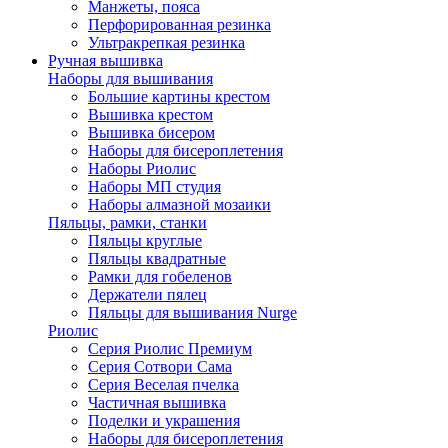
Манжеты, пояса
Перфорированная резинка
Ультракрепкая резинка
Ручная вышивка
Наборы для вышивания
Большие картины крестом
Вышивка крестом
Вышивка бисером
Наборы для бисероплетения
Наборы Риолис
Наборы МП студия
Наборы алмазной мозаики
Пяльцы, рамки, станки
Пяльцы круглые
Пяльцы квадратные
Рамки для гобеленов
Держатели пялец
Пяльцы для вышивания Nurge
Риолис
Серия Риолис Премиум
Серия Сотвори Сама
Серия Веселая пчелка
Частичная вышивка
Поделки и украшения
Наборы для бисероплетения