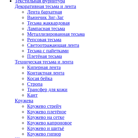
Текстильная фурнитура
Декоративная тесьма и лента
Лента бархатная
Вьюнчик Зиг-Заг
Тесьма жаккардовая
Лампасная тесьма
Металлизированная тесьма
Репсовая тесьма
Светоотражающая лента
Тесьма с пайетками
Плетёная тесьма
Техническая тесьма и лента
Киперная лента
Контактная лента
Косая бейка
Стропа
Трансфер для кожи
Кант
Кружева
Кружево стрейч
Кружево плетёное
Кружево на сетке
Кружево капроновое
Кружево и шитьё
Кружево гипюр