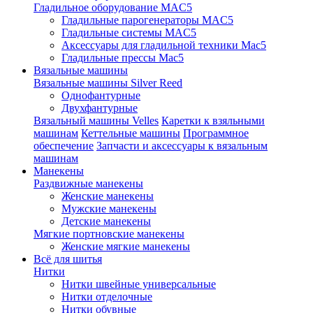
Гладильное оборудование MAC5
Гладильные парогенераторы MAC5
Гладильные системы MAC5
Аксессуары для гладильной техники Mac5
Гладильные прессы Mac5
Вязальные машины
Вязальные машины Silver Reed
Однофантурные
Двухфантурные
Вязальный машины Velles
Каретки к взяльными
машинам
Кеттельные машины
Программное
обеспечение
Запчасти и аксессуары к вязальным
машинам
Манекены
Раздвижные манекены
Женские манекены
Мужские манекены
Детские манекены
Мягкие портновские манекены
Женские мягкие манекены
Всё для шитья
Нитки
Нитки швейные универсальные
Нитки отделочные
Нитки обувные