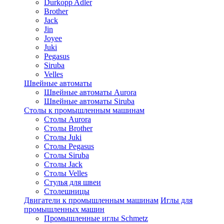
Durkopp Adler
Brother
Jack
Jin
Joyee
Juki
Pegasus
Siruba
Velles
Швейные автоматы
Швейные автоматы Aurora
Швейные автоматы Siruba
Столы к промышленным машинам
Столы Aurora
Столы Brother
Столы Juki
Столы Pegasus
Столы Siruba
Столы Jack
Столы Velles
Стулья для швеи
Столешницы
Двигатели к промышленным машинам
Иглы для
промышленных машин
Промышленные иглы Schmetz