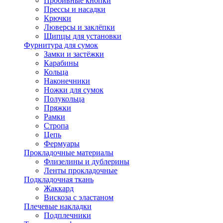
Пробивные кнопки
Прессы и насадки
Крючки
Люверсы и заклёпки
Щипцы для установки
Фурнитура для сумок
Замки и застёжки
Карабины
Кольца
Наконечники
Ножки для сумок
Полукольца
Пряжки
Рамки
Стропа
Цепь
Фермуары
Прокладочные материалы
Флизелины и дублерины
Ленты прокладочные
Подкладочная ткань
Жаккард
Вискоза с эластаном
Плечевые накладки
Подплечники