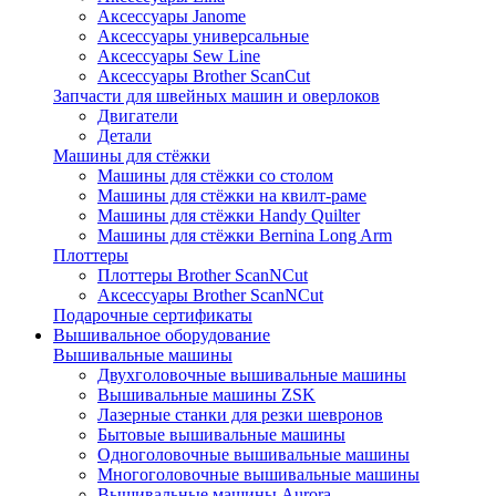
Аксессуары Janome
Аксессуары универсальные
Аксессуары Sew Line
Аксессуары Brother ScanCut
Запчасти для швейных машин и оверлоков
Двигатели
Детали
Машины для стёжки
Машины для стёжки со столом
Машины для стёжки на квилт-раме
Машины для стёжки Handy Quilter
Машины для стёжки Bernina Long Arm
Плоттеры
Плоттеры Brother ScanNCut
Аксессуары Brother ScanNCut
Подарочные сертификаты
Вышивальное оборудование
Вышивальные машины
Двухголовочные вышивальные машины
Вышивальные машины ZSK
Лазерные станки для резки шевронов
Бытовые вышивальные машины
Одноголовочные вышивальные машины
Многоголовочные вышивальные машины
Вышивальные машины Aurora