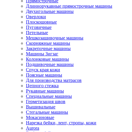
Прямострочные
Длиннорукавные прямострочные машины
Двухигольные машины
Оверлоки
Плоскошовные
Пуговичные
Петельные
Мешкозашивочные машины
Скорняжные машины
Закрепочные машины
Машины Зигзаг
Колонковые машины
Подшивочные машины
Спуск края кожи
Поясные машины
Для производства матрасов
Цепного стежка
Рукавные машины
Специальные машины
Герметизация швов
Вышивальные
Стегальные машины
Мокасиновые
Нарезка бейки, лент, стропы, кожи
Aurora