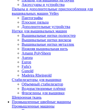
Пяльцы для вышивки на обуви
Аксессуары и устройства
Пяльцы и дополнительные приспособления для
вышивальных машин Velles
Пантографы
Плоские пяльца
Дополнительные устройства
Нитки для вышивальных машин
Вышивальные нитки полиэстер
Вышивальные нитки вискоза
Вышивальные нитки металлик
Нижняя вышивальная нить
Amann PolySheen
Aurora
Euron
Fufu's
Gunold
Madeira Rheingold
Стабилизаторы для вышивки
Объемный стабилизатор
Водорастворимые плёнки
Флизелины для вышивки
Шевронная ткань
Промышленные швейные машины
Промышленные машины