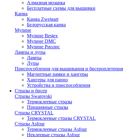
Алмазная мозаика
Бесплатные схемы для вышивки
Канва
Канва Zweigart
Белорусская канва
Мулине
Мулине Bestex
Мулине DMC
Мулине Риолис
Лампы и лупы
Лампы
Лупы
Приспособления для вышивания и бисероплетения
Магнитные рамки и хангеры
Хангеры для панно
Устройства и приспособления
Стразы и бисер
Стразы Swarovski
Термоклеевые стразы
Пришивные стразы
Стразы CRYSTAL
Термоклеевые стразы CRYSTAL
Стразы Asfour
Термоклеевые стразы Asfour
Неклеевые стразы Asfour