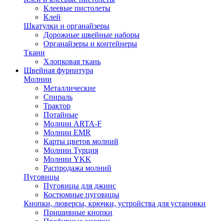
Клеевые пистолеты
Клей
Шкатулки и органайзеры
Дорожные швейные наборы
Органайзеры и контейнеры
Ткани
Хлопковая ткань
Швейная фурнитура
Молнии
Металлические
Спираль
Трактор
Потайные
Молнии ARTA-F
Молнии EMR
Карты цветов молний
Молнии Турция
Молнии YKK
Распродажа молний
Пуговицы
Пуговицы для джинс
Костюмные пуговицы
Кнопки, люверсы, крючки, устройства для установки
Пришивные кнопки