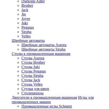
Durkopp Adler
Brother
Jack
Jin
Joyee
Juki
Pegasus
Siruba
Velles
Швейные автоматы
Швейные автоматы Aurora
Швейные автоматы Siruba
Столы к промышленным машинам
Столы Aurora
Столы Brother
Столы Juki
Столы Pegasus
Столы Siruba
Столы Jack
Столы Velles
Стулья для швеи
Столешницы
Двигатели к промышленным машинам
Иглы для
промышленных машин
Промышленные иглы Schmetz