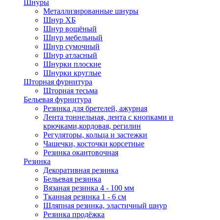
Шнуры
Металлизированные шнуры
Шнур ХБ
Шнур вощёный
Шнур мебельный
Шнур сумочный
Шнур атласный
Шнурки плоские
Шнурки круглые
Шторная фурнитура
Шторная тесьма
Бельевая фурнитура
Резинка для бретелей, ажурная
Лента тоннельная, лента с кнопками и
крючками,кордовая, регилин
Регуляторы, кольца и застежки
Чашечки, косточки корсетные
Резинка окантовочная
Резинка
Декоративная резинка
Бельевая резинка
Вязаная резинка 4 - 100 мм
Тканная резинка 1 - 6 см
Шляпная резинка, эластичный шнур
Резинка продёжка