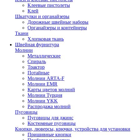
Клеевые пистолеты
Клей
Шкатулки и органайзеры
Дорожные швейные наборы
Органайзеры и контейнеры
Ткани
Хлопковая ткань
Швейная фурнитура
Молнии
Металлические
Спираль
Трактор
Потайные
Молнии ARTA-F
Молнии EMR
Карты цветов молний
Молнии Турция
Молнии YKK
Распродажа молний
Пуговицы
Пуговицы для джинс
Костюмные пуговицы
Кнопки, люверсы, крючки, устройства для установки
Пришивные кнопки