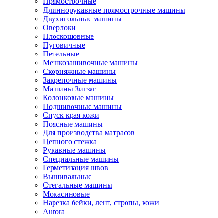
Прямострочные
Длиннорукавные прямострочные машины
Двухигольные машины
Оверлоки
Плоскошовные
Пуговичные
Петельные
Мешкозашивочные машины
Скорняжные машины
Закрепочные машины
Машины Зигзаг
Колонковые машины
Подшивочные машины
Спуск края кожи
Поясные машины
Для производства матрасов
Цепного стежка
Рукавные машины
Специальные машины
Герметизация швов
Вышивальные
Стегальные машины
Мокасиновые
Нарезка бейки, лент, стропы, кожи
Aurora