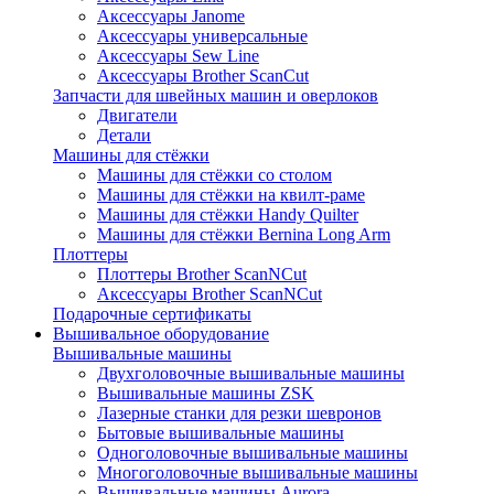
Аксессуары Janome
Аксессуары универсальные
Аксессуары Sew Line
Аксессуары Brother ScanCut
Запчасти для швейных машин и оверлоков
Двигатели
Детали
Машины для стёжки
Машины для стёжки со столом
Машины для стёжки на квилт-раме
Машины для стёжки Handy Quilter
Машины для стёжки Bernina Long Arm
Плоттеры
Плоттеры Brother ScanNCut
Аксессуары Brother ScanNCut
Подарочные сертификаты
Вышивальное оборудование
Вышивальные машины
Двухголовочные вышивальные машины
Вышивальные машины ZSK
Лазерные станки для резки шевронов
Бытовые вышивальные машины
Одноголовочные вышивальные машины
Многоголовочные вышивальные машины
Вышивальные машины Aurora