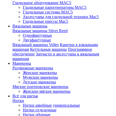
Гладильное оборудование MAC5
Гладильные парогенераторы MAC5
Гладильные системы MAC5
Аксессуары для гладильной техники Mac5
Гладильные прессы Mac5
Вязальные машины
Вязальные машины Silver Reed
Однофантурные
Двухфантурные
Вязальный машины Velles
Каретки к взяльными
машинам
Кеттельные машины
Программное
обеспечение
Запчасти и аксессуары к вязальным
машинам
Манекены
Раздвижные манекены
Женские манекены
Мужские манекены
Детские манекены
Мягкие портновские манекены
Женские мягкие манекены
Всё для шитья
Нитки
Нитки швейные универсальные
Нитки отделочные
Нитки обувные