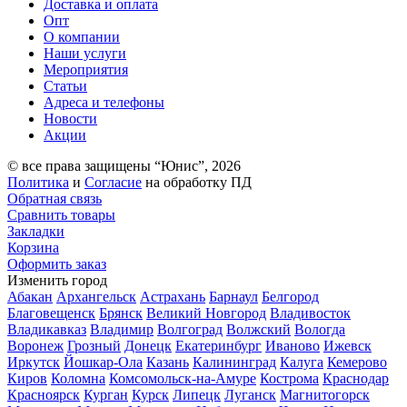
Доставка и оплата
Опт
О компании
Наши услуги
Мероприятия
Статьи
Адреса и телефоны
Новости
Акции
© все права защищены “Юнис”, 2026
Политика
и
Согласие
на обработку ПД
Обратная связь
Сравнить товары
Закладки
Корзина
Оформить заказ
Изменить город
Абакан
Архангельск
Астрахань
Барнаул
Белгород
Благовещенск
Брянск
Великий Новгород
Владивосток
Владикавказ
Владимир
Волгоград
Волжский
Вологда
Воронеж
Грозный
Донецк
Екатеринбург
Иваново
Ижевск
Иркутск
Йошкар-Ола
Казань
Калининград
Калуга
Кемерово
Киров
Коломна
Комсомольск-на-Амуре
Кострома
Краснодар
Красноярск
Курган
Курск
Липецк
Луганск
Магнитогорск