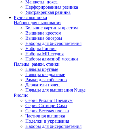
Манжеты, пояса
Перфорированная резинка
Ультракрепкая резинка
Ручная вышивка
Наборы для вышивания
Большие картины крестом
Вышивка крестом
Вышивка бисером
Наборы для бисероплетения
Наборы Риолис
Наборы МП студия
Наборы алмазной мозаики
Пяльцы, рамки, станки
Пяльцы круглые
Пяльцы квадратные
Рамки для гобеленов
Держатели пялец
Пяльцы для вышивания Nurge
Риолис
Серия Риолис Премиум
Серия Сотвори Сама
Серия Веселая пчелка
Частичная вышивка
Поделки и украшения
Наборы для бисероплетения