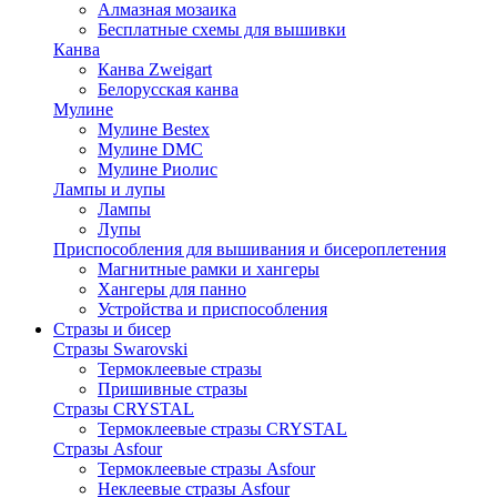
Алмазная мозаика
Бесплатные схемы для вышивки
Канва
Канва Zweigart
Белорусская канва
Мулине
Мулине Bestex
Мулине DMC
Мулине Риолис
Лампы и лупы
Лампы
Лупы
Приспособления для вышивания и бисероплетения
Магнитные рамки и хангеры
Хангеры для панно
Устройства и приспособления
Стразы и бисер
Стразы Swarovski
Термоклеевые стразы
Пришивные стразы
Стразы CRYSTAL
Термоклеевые стразы CRYSTAL
Стразы Asfour
Термоклеевые стразы Asfour
Неклеевые стразы Asfour