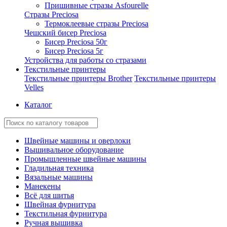
Пришивные стразы Asfourelle
Стразы Preciosa
Термоклеевые стразы Preciosa
Чешский бисер Preciosa
Бисер Preciosa 50г
Бисер Preciosa 5г
Устройства для работы со стразами
Текстильные принтеры
Текстильные принтеры Brother
Текстильные принтеры
Velles
Каталог
Швейные машины и оверлоки
Вышивальное оборудование
Промышленные швейные машины
Гладильная техника
Вязальные машины
Манекены
Всё для шитья
Швейная фурнитура
Текстильная фурнитура
Ручная вышивка