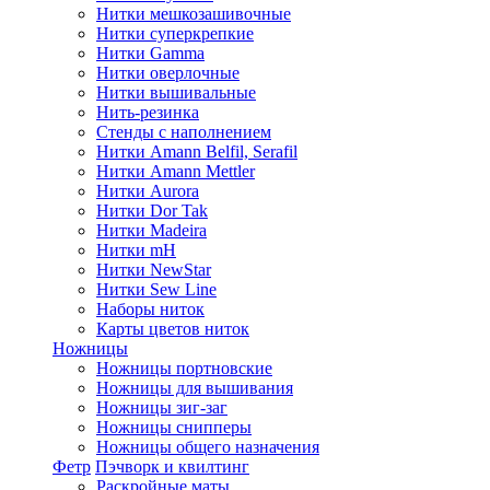
Нитки мешкозашивочные
Нитки суперкрепкие
Нитки Gamma
Нитки оверлочные
Нитки вышивальные
Нить-резинка
Стенды с наполнением
Нитки Amann Belfil, Serafil
Нитки Amann Mettler
Нитки Aurora
Нитки Dor Tak
Нитки Madeira
Нитки mH
Нитки NewStar
Нитки Sew Line
Наборы ниток
Карты цветов ниток
Ножницы
Ножницы портновские
Ножницы для вышивания
Ножницы зиг-заг
Ножницы снипперы
Ножницы общего назначения
Фетр
Пэчворк и квилтинг
Раскройные маты