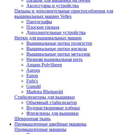
Пяльцы для вышивки на обуви
Аксессуары и устройства
Пяльцы и дополнительные приспособления для
вышивальных машин Velles
Пантографы
Плоские пяльца
Дополнительные устройства
Нитки для вышивальных машин
Вышивальные нитки полиэстер
Вышивальные нитки вискоза
Вышивальные нитки металлик
Нижняя вышивальная нить
Amann PolySheen
Aurora
Euron
Fufu's
Gunold
Madeira Rheingold
Стабилизаторы для вышивки
Объемный стабилизатор
Водорастворимые плёнки
Флизелины для вышивки
Шевронная ткань
Промышленные швейные машины
Промышленные машины