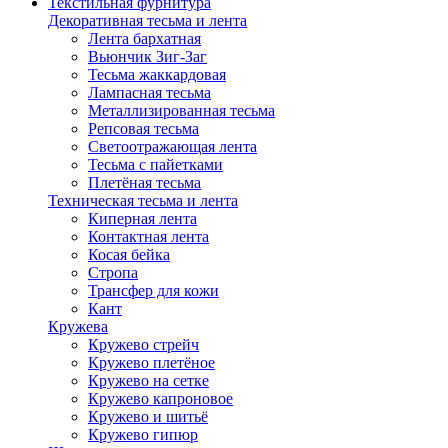
Текстильная фурнитура
Декоративная тесьма и лента
Лента бархатная
Вьюнчик Зиг-Заг
Тесьма жаккардовая
Лампасная тесьма
Металлизированная тесьма
Репсовая тесьма
Светоотражающая лента
Тесьма с пайетками
Плетёная тесьма
Техническая тесьма и лента
Киперная лента
Контактная лента
Косая бейка
Стропа
Трансфер для кожи
Кант
Кружева
Кружево стрейч
Кружево плетёное
Кружево на сетке
Кружево капроновое
Кружево и шитьё
Кружево гипюр