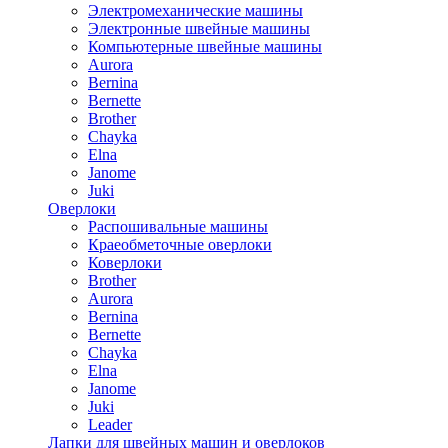
Электромеханические машины
Электронные швейные машины
Компьютерные швейные машины
Aurora
Bernina
Bernette
Brother
Chayka
Elna
Janome
Juki
Оверлоки
Распошивальные машины
Краеобметочные оверлоки
Коверлоки
Brother
Aurora
Bernina
Bernette
Chayka
Elna
Janome
Juki
Leader
Лапки для швейных машин и оверлоков