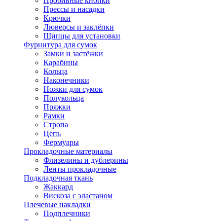
Пробивные кнопки
Прессы и насадки
Крючки
Люверсы и заклёпки
Щипцы для установки
Фурнитура для сумок
Замки и застёжки
Карабины
Кольца
Наконечники
Ножки для сумок
Полукольца
Пряжки
Рамки
Стропа
Цепь
Фермуары
Прокладочные материалы
Флизелины и дублерины
Ленты прокладочные
Подкладочная ткань
Жаккард
Вискоза с эластаном
Плечевые накладки
Подплечники