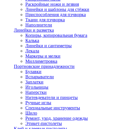
Раскройные ножи и лезвия
Линейки и шаблоны для стёжки
Приспособления для пэчворка
Ткани для пэчворка
Наполнители
Линейки и разметка
Копиры, копировальная бумага
Калька
Линейки и сантиметры
Лекала
Маркеры и мелки
Миллиметровка
Портновские принадлежности
Булавки
Вспарыватели
Заплатки
Игольницы
Наперстки
Нитевдеватели и пинцеты
Ручные иглы
Специальные инструменты
Шило
Ремонт, уход, хранение одежды
Этикет-пистолеты
Клей и клеевые пистолеты