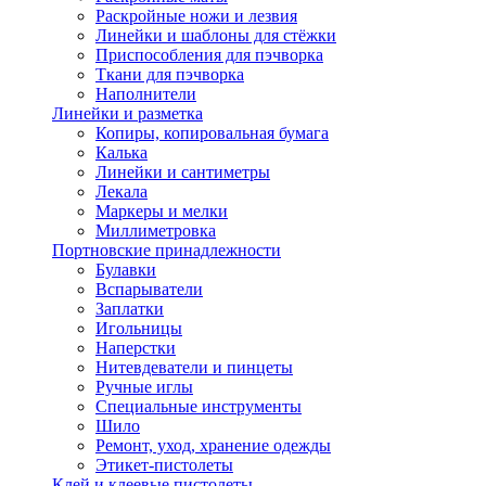
Раскройные ножи и лезвия
Линейки и шаблоны для стёжки
Приспособления для пэчворка
Ткани для пэчворка
Наполнители
Линейки и разметка
Копиры, копировальная бумага
Калька
Линейки и сантиметры
Лекала
Маркеры и мелки
Миллиметровка
Портновские принадлежности
Булавки
Вспарыватели
Заплатки
Игольницы
Наперстки
Нитевдеватели и пинцеты
Ручные иглы
Специальные инструменты
Шило
Ремонт, уход, хранение одежды
Этикет-пистолеты
Клей и клеевые пистолеты