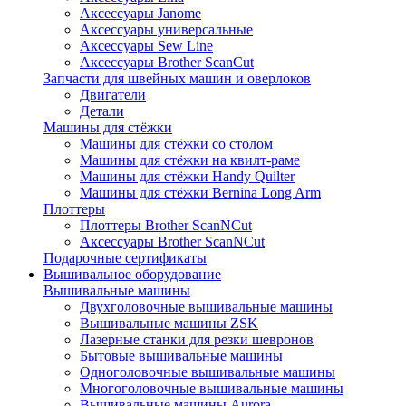
Аксессуары Janome
Аксессуары универсальные
Аксессуары Sew Line
Аксессуары Brother ScanCut
Запчасти для швейных машин и оверлоков
Двигатели
Детали
Машины для стёжки
Машины для стёжки со столом
Машины для стёжки на квилт-раме
Машины для стёжки Handy Quilter
Машины для стёжки Bernina Long Arm
Плоттеры
Плоттеры Brother ScanNCut
Аксессуары Brother ScanNCut
Подарочные сертификаты
Вышивальное оборудование
Вышивальные машины
Двухголовочные вышивальные машины
Вышивальные машины ZSK
Лазерные станки для резки шевронов
Бытовые вышивальные машины
Одноголовочные вышивальные машины
Многоголовочные вышивальные машины
Вышивальные машины Aurora