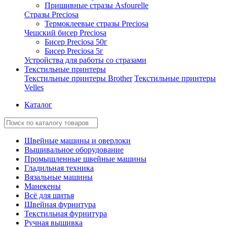
Пришивные стразы Asfourelle
Стразы Preciosa
Термоклеевые стразы Preciosa
Чешский бисер Preciosa
Бисер Preciosa 50г
Бисер Preciosa 5г
Устройства для работы со стразами
Текстильные принтеры
Текстильные принтеры Brother
Текстильные принтеры
Velles
Каталог
Швейные машины и оверлоки
Вышивальное оборудование
Промышленные швейные машины
Гладильная техника
Вязальные машины
Манекены
Всё для шитья
Швейная фурнитура
Текстильная фурнитура
Ручная вышивка