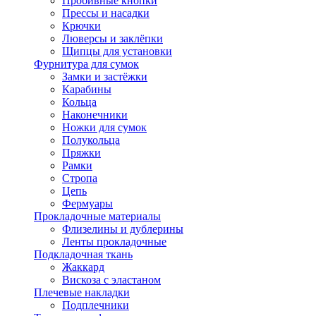
Пробивные кнопки
Прессы и насадки
Крючки
Люверсы и заклёпки
Щипцы для установки
Фурнитура для сумок
Замки и застёжки
Карабины
Кольца
Наконечники
Ножки для сумок
Полукольца
Пряжки
Рамки
Стропа
Цепь
Фермуары
Прокладочные материалы
Флизелины и дублерины
Ленты прокладочные
Подкладочная ткань
Жаккард
Вискоза с эластаном
Плечевые накладки
Подплечники