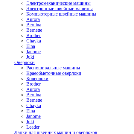
Электромеханические машины
Электронные швейные машины
Компьютерные швейные машины
Aurora
Bernina
Bernette
Brother
Chayka
Elna
Janome
Juki
Оверлоки
Распошивальные машины
Краеобметочные оверлоки
Коверлоки
Brother
Aurora
Bernina
Bernette
Chayka
Elna
Janome
Juki
Leader
Лапки для швейных машин и оверлоков