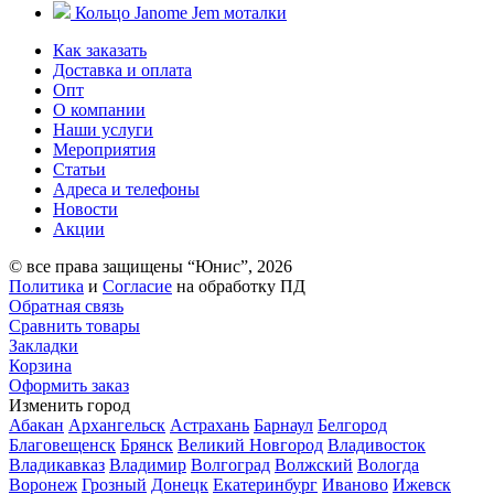
Кольцо Janome Jem моталки
Как заказать
Доставка и оплата
Опт
О компании
Наши услуги
Мероприятия
Статьи
Адреса и телефоны
Новости
Акции
© все права защищены “Юнис”, 2026
Политика
и
Согласие
на обработку ПД
Обратная связь
Сравнить товары
Закладки
Корзина
Оформить заказ
Изменить город
Абакан
Архангельск
Астрахань
Барнаул
Белгород
Благовещенск
Брянск
Великий Новгород
Владивосток
Владикавказ
Владимир
Волгоград
Волжский
Вологда
Воронеж
Грозный
Донецк
Екатеринбург
Иваново
Ижевск