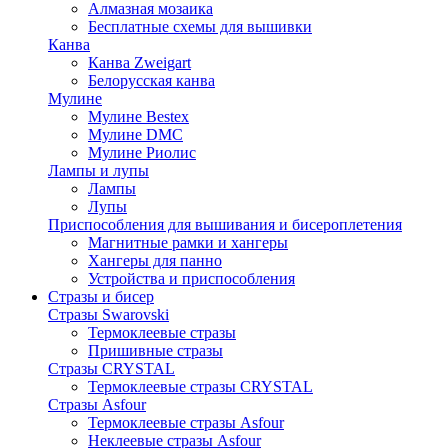
Алмазная мозаика
Бесплатные схемы для вышивки
Канва
Канва Zweigart
Белорусская канва
Мулине
Мулине Bestex
Мулине DMC
Мулине Риолис
Лампы и лупы
Лампы
Лупы
Приспособления для вышивания и бисероплетения
Магнитные рамки и хангеры
Хангеры для панно
Устройства и приспособления
Стразы и бисер
Стразы Swarovski
Термоклеевые стразы
Пришивные стразы
Стразы CRYSTAL
Термоклеевые стразы CRYSTAL
Стразы Asfour
Термоклеевые стразы Asfour
Неклеевые стразы Asfour