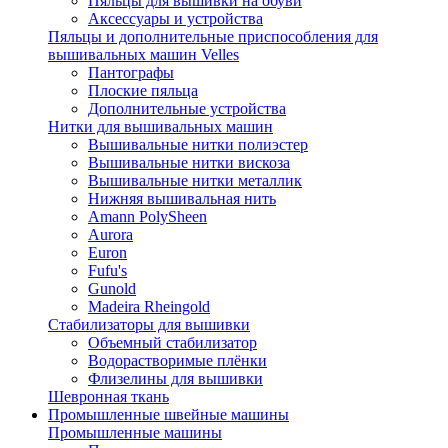
Пяльцы для вышивки на обуви
Аксессуары и устройства
Пяльцы и дополнительные приспособления для
вышивальных машин Velles
Пантографы
Плоские пяльца
Дополнительные устройства
Нитки для вышивальных машин
Вышивальные нитки полиэстер
Вышивальные нитки вискоза
Вышивальные нитки металлик
Нижняя вышивальная нить
Amann PolySheen
Aurora
Euron
Fufu's
Gunold
Madeira Rheingold
Стабилизаторы для вышивки
Объемный стабилизатор
Водорастворимые плёнки
Флизелины для вышивки
Шевронная ткань
Промышленные швейные машины
Промышленные машины