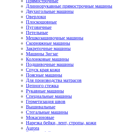
Прямострочные
Длиннорукавные прямострочные машины
Двухигольные машины
Оверлоки
Плоскошовные
Пуговичные
Петельные
Мешкозашивочные машины
Скорняжные машины
Закрепочные машины
Машины Зигзаг
Колонковые машины
Подшивочные машины
Спуск края кожи
Поясные машины
Для производства матрасов
Цепного стежка
Рукавные машины
Специальные машины
Герметизация швов
Вышивальные
Стегальные машины
Мокасиновые
Нарезка бейки, лент, стропы, кожи
Aurora