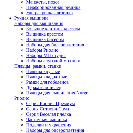
Манжеты, пояса
Перфорированная резинка
Ультракрепкая резинка
Ручная вышивка
Наборы для вышивания
Большие картины крестом
Вышивка крестом
Вышивка бисером
Наборы для бисероплетения
Наборы Риолис
Наборы МП студия
Наборы алмазной мозаики
Пяльцы, рамки, станки
Пяльцы круглые
Пяльцы квадратные
Рамки для гобеленов
Держатели пялец
Пяльцы для вышивания Nurge
Риолис
Серия Риолис Премиум
Серия Сотвори Сама
Серия Веселая пчелка
Частичная вышивка
Поделки и украшения
Наборы для бисероплетения