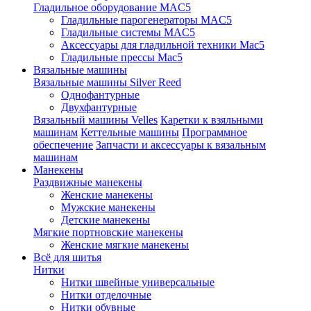
Гладильное оборудование MAC5
Гладильные парогенераторы MAC5
Гладильные системы MAC5
Аксессуары для гладильной техники Mac5
Гладильные прессы Mac5
Вязальные машины
Вязальные машины Silver Reed
Однофантурные
Двухфантурные
Вязальный машины Velles
Каретки к взяльными
машинам
Кеттельные машины
Программное
обеспечение
Запчасти и аксессуары к вязальным
машинам
Манекены
Раздвижные манекены
Женские манекены
Мужские манекены
Детские манекены
Мягкие портновские манекены
Женские мягкие манекены
Всё для шитья
Нитки
Нитки швейные универсальные
Нитки отделочные
Нитки обувные