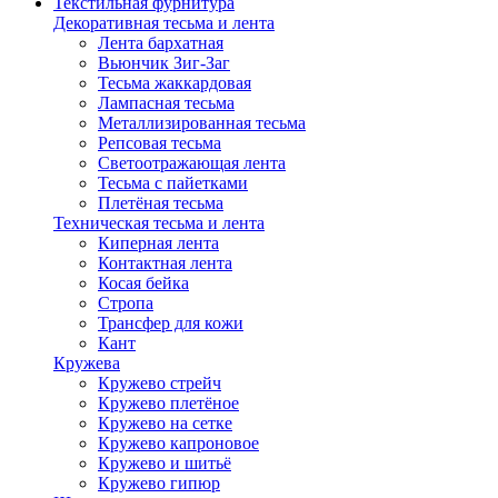
Текстильная фурнитура
Декоративная тесьма и лента
Лента бархатная
Вьюнчик Зиг-Заг
Тесьма жаккардовая
Лампасная тесьма
Металлизированная тесьма
Репсовая тесьма
Светоотражающая лента
Тесьма с пайетками
Плетёная тесьма
Техническая тесьма и лента
Киперная лента
Контактная лента
Косая бейка
Стропа
Трансфер для кожи
Кант
Кружева
Кружево стрейч
Кружево плетёное
Кружево на сетке
Кружево капроновое
Кружево и шитьё
Кружево гипюр