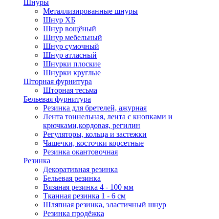
Шнуры
Металлизированные шнуры
Шнур ХБ
Шнур вощёный
Шнур мебельный
Шнур сумочный
Шнур атласный
Шнурки плоские
Шнурки круглые
Шторная фурнитура
Шторная тесьма
Бельевая фурнитура
Резинка для бретелей, ажурная
Лента тоннельная, лента с кнопками и
крючками,кордовая, регилин
Регуляторы, кольца и застежки
Чашечки, косточки корсетные
Резинка окантовочная
Резинка
Декоративная резинка
Бельевая резинка
Вязаная резинка 4 - 100 мм
Тканная резинка 1 - 6 см
Шляпная резинка, эластичный шнур
Резинка продёжка