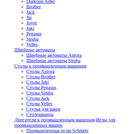
Durkopp Adler
Brother
Jack
Jin
Joyee
Juki
Pegasus
Siruba
Velles
Швейные автоматы
Швейные автоматы Aurora
Швейные автоматы Siruba
Столы к промышленным машинам
Столы Aurora
Столы Brother
Столы Juki
Столы Pegasus
Столы Siruba
Столы Jack
Столы Velles
Стулья для швеи
Столешницы
Двигатели к промышленным машинам
Иглы для
промышленных машин
Промышленные иглы Schmetz