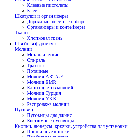
Клеевые пистолеты
Клей
Шкатулки и органайзеры
Дорожные швейные наборы
Органайзеры и контейнеры
Ткани
Хлопковая ткань
Швейная фурнитура
Молнии
Металлические
Спираль
Трактор
Потайные
Молнии ARTA-F
Молнии EMR
Карты цветов молний
Молнии Турция
Молнии YKK
Распродажа молний
Пуговицы
Пуговицы для джинс
Костюмные пуговицы
Кнопки, люверсы, крючки, устройства для установки
Пришивные кнопки