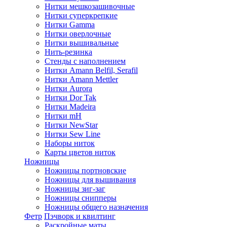
Нитки мешкозашивочные
Нитки суперкрепкие
Нитки Gamma
Нитки оверлочные
Нитки вышивальные
Нить-резинка
Стенды с наполнением
Нитки Amann Belfil, Serafil
Нитки Amann Mettler
Нитки Aurora
Нитки Dor Tak
Нитки Madeira
Нитки mH
Нитки NewStar
Нитки Sew Line
Наборы ниток
Карты цветов ниток
Ножницы
Ножницы портновские
Ножницы для вышивания
Ножницы зиг-заг
Ножницы снипперы
Ножницы общего назначения
Фетр
Пэчворк и квилтинг
Раскройные маты