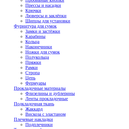
Пробивные кнопки
Прессы и насадки
Крючки
Люверсы и заклёпки
Щипцы для установки
Фурнитура для сумок
Замки и застёжки
Карабины
Кольца
Наконечники
Ножки для сумок
Полукольца
Пряжки
Рамки
Стропа
Цепь
Фермуары
Прокладочные материалы
Флизелины и дублерины
Ленты прокладочные
Подкладочная ткань
Жаккард
Вискоза с эластаном
Плечевые накладки
Подплечники