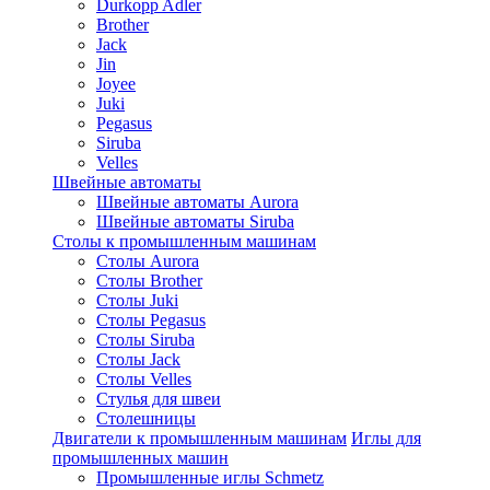
Durkopp Adler
Brother
Jack
Jin
Joyee
Juki
Pegasus
Siruba
Velles
Швейные автоматы
Швейные автоматы Aurora
Швейные автоматы Siruba
Столы к промышленным машинам
Столы Aurora
Столы Brother
Столы Juki
Столы Pegasus
Столы Siruba
Столы Jack
Столы Velles
Стулья для швеи
Столешницы
Двигатели к промышленным машинам
Иглы для
промышленных машин
Промышленные иглы Schmetz