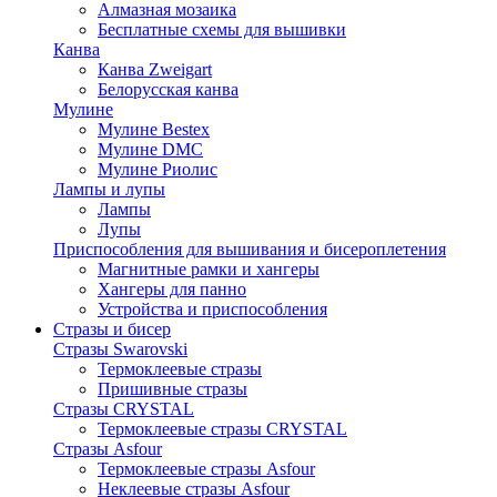
Алмазная мозаика
Бесплатные схемы для вышивки
Канва
Канва Zweigart
Белорусская канва
Мулине
Мулине Bestex
Мулине DMC
Мулине Риолис
Лампы и лупы
Лампы
Лупы
Приспособления для вышивания и бисероплетения
Магнитные рамки и хангеры
Хангеры для панно
Устройства и приспособления
Стразы и бисер
Стразы Swarovski
Термоклеевые стразы
Пришивные стразы
Стразы CRYSTAL
Термоклеевые стразы CRYSTAL
Стразы Asfour
Термоклеевые стразы Asfour
Неклеевые стразы Asfour