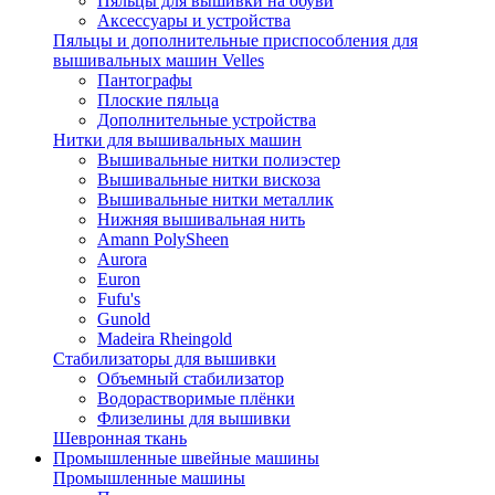
Пяльцы для вышивки на обуви
Аксессуары и устройства
Пяльцы и дополнительные приспособления для
вышивальных машин Velles
Пантографы
Плоские пяльца
Дополнительные устройства
Нитки для вышивальных машин
Вышивальные нитки полиэстер
Вышивальные нитки вискоза
Вышивальные нитки металлик
Нижняя вышивальная нить
Amann PolySheen
Aurora
Euron
Fufu's
Gunold
Madeira Rheingold
Стабилизаторы для вышивки
Объемный стабилизатор
Водорастворимые плёнки
Флизелины для вышивки
Шевронная ткань
Промышленные швейные машины
Промышленные машины