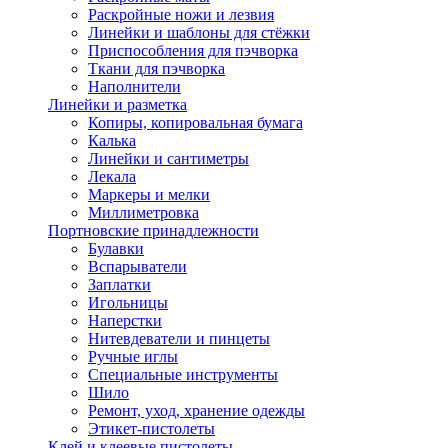
Раскройные ножи и лезвия
Линейки и шаблоны для стёжки
Приспособления для пэчворка
Ткани для пэчворка
Наполнители
Линейки и разметка
Копиры, копировальная бумага
Калька
Линейки и сантиметры
Лекала
Маркеры и мелки
Миллиметровка
Портновские принадлежности
Булавки
Вспарыватели
Заплатки
Игольницы
Наперстки
Нитевдеватели и пинцеты
Ручные иглы
Специальные инструменты
Шило
Ремонт, уход, хранение одежды
Этикет-пистолеты
Клей и клеевые пистолеты