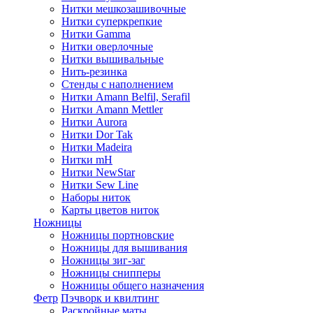
Нитки мешкозашивочные
Нитки суперкрепкие
Нитки Gamma
Нитки оверлочные
Нитки вышивальные
Нить-резинка
Стенды с наполнением
Нитки Amann Belfil, Serafil
Нитки Amann Mettler
Нитки Aurora
Нитки Dor Tak
Нитки Madeira
Нитки mH
Нитки NewStar
Нитки Sew Line
Наборы ниток
Карты цветов ниток
Ножницы
Ножницы портновские
Ножницы для вышивания
Ножницы зиг-заг
Ножницы снипперы
Ножницы общего назначения
Фетр
Пэчворк и квилтинг
Раскройные маты