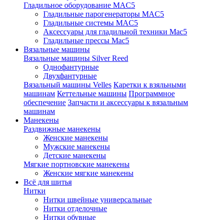
Гладильное оборудование MAC5
Гладильные парогенераторы MAC5
Гладильные системы MAC5
Аксессуары для гладильной техники Mac5
Гладильные прессы Mac5
Вязальные машины
Вязальные машины Silver Reed
Однофантурные
Двухфантурные
Вязальный машины Velles
Каретки к взяльными
машинам
Кеттельные машины
Программное
обеспечение
Запчасти и аксессуары к вязальным
машинам
Манекены
Раздвижные манекены
Женские манекены
Мужские манекены
Детские манекены
Мягкие портновские манекены
Женские мягкие манекены
Всё для шитья
Нитки
Нитки швейные универсальные
Нитки отделочные
Нитки обувные