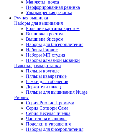
Манжеты, пояса
Перфорированная резинка
Ультракрепкая резинка
Ручная вышивка
Наборы для вышивания
Большие картины крестом
Вышивка крестом
Вышивка бисером
Наборы для бисероплетения
Наборы Риолис
Наборы МП студия
Наборы алмазной мозаики
Пяльцы, рамки, станки
Пяльцы круглые
Пяльцы квадратные
Рамки для гобеленов
Держатели пялец
Пяльцы для вышивания Nurge
Риолис
Серия Риолис Премиум
Серия Сотвори Сама
Серия Веселая пчелка
Частичная вышивка
Поделки и украшения
Наборы для бисероплетения