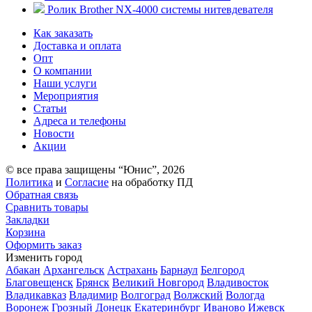
Ролик Brother NX-4000 системы нитевдевателя
Как заказать
Доставка и оплата
Опт
О компании
Наши услуги
Мероприятия
Статьи
Адреса и телефоны
Новости
Акции
© все права защищены “Юнис”, 2026
Политика
и
Согласие
на обработку ПД
Обратная связь
Сравнить товары
Закладки
Корзина
Оформить заказ
Изменить город
Абакан
Архангельск
Астрахань
Барнаул
Белгород
Благовещенск
Брянск
Великий Новгород
Владивосток
Владикавказ
Владимир
Волгоград
Волжский
Вологда
Воронеж
Грозный
Донецк
Екатеринбург
Иваново
Ижевск