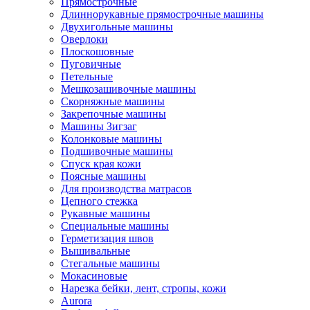
Прямострочные
Длиннорукавные прямострочные машины
Двухигольные машины
Оверлоки
Плоскошовные
Пуговичные
Петельные
Мешкозашивочные машины
Скорняжные машины
Закрепочные машины
Машины Зигзаг
Колонковые машины
Подшивочные машины
Спуск края кожи
Поясные машины
Для производства матрасов
Цепного стежка
Рукавные машины
Специальные машины
Герметизация швов
Вышивальные
Стегальные машины
Мокасиновые
Нарезка бейки, лент, стропы, кожи
Aurora