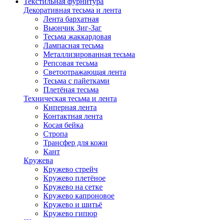
Текстильная фурнитура
Декоративная тесьма и лента
Лента бархатная
Вьюнчик Зиг-Заг
Тесьма жаккардовая
Лампасная тесьма
Металлизированная тесьма
Репсовая тесьма
Светоотражающая лента
Тесьма с пайетками
Плетёная тесьма
Техническая тесьма и лента
Киперная лента
Контактная лента
Косая бейка
Стропа
Трансфер для кожи
Кант
Кружева
Кружево стрейч
Кружево плетёное
Кружево на сетке
Кружево капроновое
Кружево и шитьё
Кружево гипюр