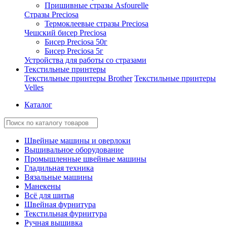
Пришивные стразы Asfourelle
Стразы Preciosa
Термоклеевые стразы Preciosa
Чешский бисер Preciosa
Бисер Preciosa 50г
Бисер Preciosa 5г
Устройства для работы со стразами
Текстильные принтеры
Текстильные принтеры Brother
Текстильные принтеры
Velles
Каталог
Швейные машины и оверлоки
Вышивальное оборудование
Промышленные швейные машины
Гладильная техника
Вязальные машины
Манекены
Всё для шитья
Швейная фурнитура
Текстильная фурнитура
Ручная вышивка