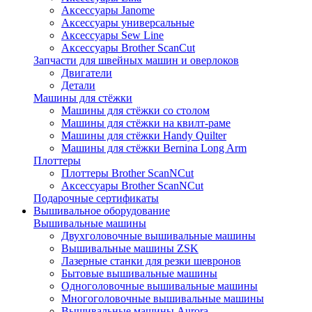
Аксессуары Janome
Аксессуары универсальные
Аксессуары Sew Line
Аксессуары Brother ScanCut
Запчасти для швейных машин и оверлоков
Двигатели
Детали
Машины для стёжки
Машины для стёжки со столом
Машины для стёжки на квилт-раме
Машины для стёжки Handy Quilter
Машины для стёжки Bernina Long Arm
Плоттеры
Плоттеры Brother ScanNCut
Аксессуары Brother ScanNCut
Подарочные сертификаты
Вышивальное оборудование
Вышивальные машины
Двухголовочные вышивальные машины
Вышивальные машины ZSK
Лазерные станки для резки шевронов
Бытовые вышивальные машины
Одноголовочные вышивальные машины
Многоголовочные вышивальные машины
Вышивальные машины Aurora