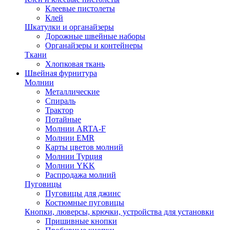
Клеевые пистолеты
Клей
Шкатулки и органайзеры
Дорожные швейные наборы
Органайзеры и контейнеры
Ткани
Хлопковая ткань
Швейная фурнитура
Молнии
Металлические
Спираль
Трактор
Потайные
Молнии ARTA-F
Молнии EMR
Карты цветов молний
Молнии Турция
Молнии YKK
Распродажа молний
Пуговицы
Пуговицы для джинс
Костюмные пуговицы
Кнопки, люверсы, крючки, устройства для установки
Пришивные кнопки