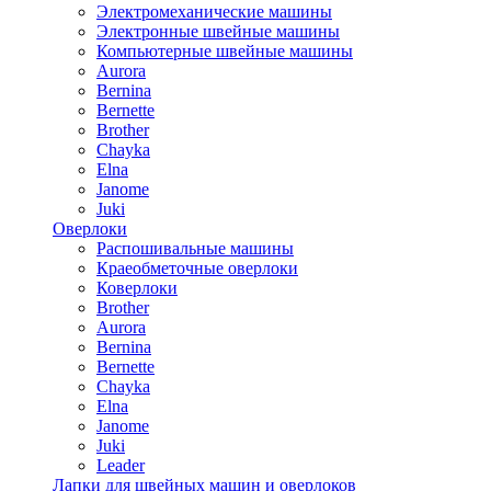
Электромеханические машины
Электронные швейные машины
Компьютерные швейные машины
Aurora
Bernina
Bernette
Brother
Chayka
Elna
Janome
Juki
Оверлоки
Распошивальные машины
Краеобметочные оверлоки
Коверлоки
Brother
Aurora
Bernina
Bernette
Chayka
Elna
Janome
Juki
Leader
Лапки для швейных машин и оверлоков