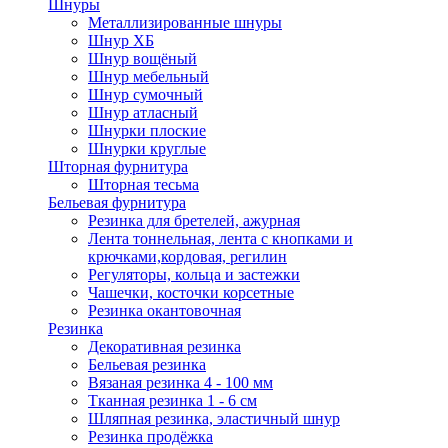
Шнуры
Металлизированные шнуры
Шнур ХБ
Шнур вощёный
Шнур мебельный
Шнур сумочный
Шнур атласный
Шнурки плоские
Шнурки круглые
Шторная фурнитура
Шторная тесьма
Бельевая фурнитура
Резинка для бретелей, ажурная
Лента тоннельная, лента с кнопками и
крючками,кордовая, регилин
Регуляторы, кольца и застежки
Чашечки, косточки корсетные
Резинка окантовочная
Резинка
Декоративная резинка
Бельевая резинка
Вязаная резинка 4 - 100 мм
Тканная резинка 1 - 6 см
Шляпная резинка, эластичный шнур
Резинка продёжка