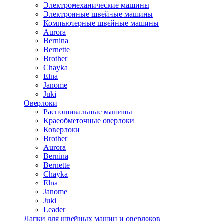
Электромеханические машины
Электронные швейные машины
Компьютерные швейные машины
Aurora
Bernina
Bernette
Brother
Chayka
Elna
Janome
Juki
Оверлоки
Распошивальные машины
Краеобметочные оверлоки
Коверлоки
Brother
Aurora
Bernina
Bernette
Chayka
Elna
Janome
Juki
Leader
Лапки для швейных машин и оверлоков