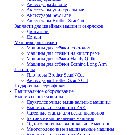
Аксессуары Janome
Аксессуары универсальные
Аксессуары Sew Line
Аксессуары Brother ScanCut
Запчасти для швейных машин и оверлоков
Двигатели
Детали
Машины для стёжки
Машины для стёжки со столом
Машины для стёжки на квилт-раме
Машины для стёжки Handy Quilter
Машины для стёжки Bernina Long Arm
Плоттеры
Плоттеры Brother ScanNCut
Аксессуары Brother ScanNCut
Подарочные сертификаты
Вышивальное оборудование
Вышивальные машины
Двухголовочные вышивальные машины
Вышивальные машины ZSK
Лазерные станки для резки шевронов
Бытовые вышивальные машины
Одноголовочные вышивальные машины
Многоголовочные вышивальные машины
Вышивальные машины Aurora