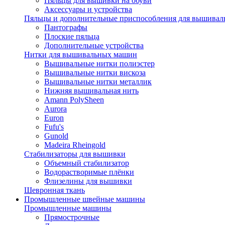
Пяльцы для вышивки на обуви
Аксессуары и устройства
Пяльцы и дополнительные приспособления для вышиваль
Пантографы
Плоские пяльца
Дополнительные устройства
Нитки для вышивальных машин
Вышивальные нитки полиэстер
Вышивальные нитки вискоза
Вышивальные нитки металлик
Нижняя вышивальная нить
Amann PolySheen
Aurora
Euron
Fufu's
Gunold
Madeira Rheingold
Стабилизаторы для вышивки
Объемный стабилизатор
Водорастворимые плёнки
Флизелины для вышивки
Шевронная ткань
Промышленные швейные машины
Промышленные машины
Прямострочные