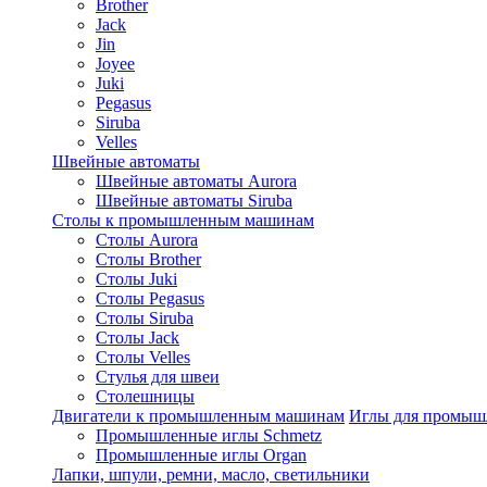
Brother
Jack
Jin
Joyee
Juki
Pegasus
Siruba
Velles
Швейные автоматы
Швейные автоматы Aurora
Швейные автоматы Siruba
Столы к промышленным машинам
Столы Aurora
Столы Brother
Столы Juki
Столы Pegasus
Столы Siruba
Столы Jack
Столы Velles
Стулья для швеи
Столешницы
Двигатели к промышленным машинам
Иглы для промы
Промышленные иглы Schmetz
Промышленные иглы Organ
Лапки, шпули, ремни, масло, светильники