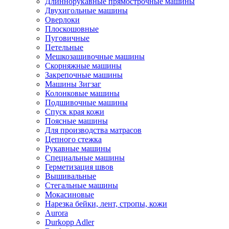
Длиннорукавные прямострочные машины
Двухигольные машины
Оверлоки
Плоскошовные
Пуговичные
Петельные
Мешкозашивочные машины
Скорняжные машины
Закрепочные машины
Машины Зигзаг
Колонковые машины
Подшивочные машины
Спуск края кожи
Поясные машины
Для производства матрасов
Цепного стежка
Рукавные машины
Специальные машины
Герметизация швов
Вышивальные
Стегальные машины
Мокасиновые
Нарезка бейки, лент, стропы, кожи
Aurora
Durkopp Adler