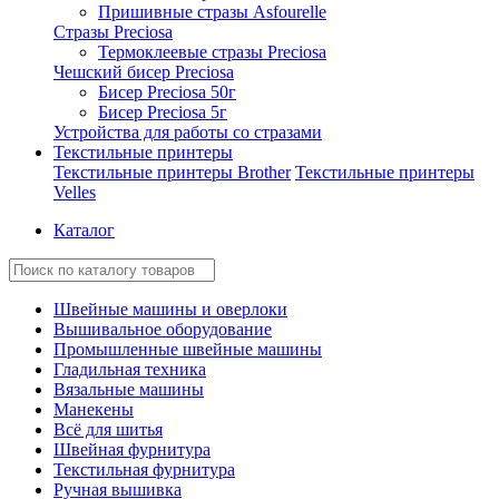
Пришивные стразы Asfourelle
Стразы Preciosa
Термоклеевые стразы Preciosa
Чешский бисер Preciosa
Бисер Preciosa 50г
Бисер Preciosa 5г
Устройства для работы со стразами
Текстильные принтеры
Текстильные принтеры Brother
Текстильные принтеры
Velles
Каталог
Швейные машины и оверлоки
Вышивальное оборудование
Промышленные швейные машины
Гладильная техника
Вязальные машины
Манекены
Всё для шитья
Швейная фурнитура
Текстильная фурнитура
Ручная вышивка