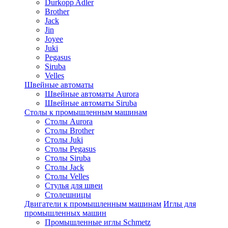
Durkopp Adler
Brother
Jack
Jin
Joyee
Juki
Pegasus
Siruba
Velles
Швейные автоматы
Швейные автоматы Aurora
Швейные автоматы Siruba
Столы к промышленным машинам
Столы Aurora
Столы Brother
Столы Juki
Столы Pegasus
Столы Siruba
Столы Jack
Столы Velles
Стулья для швеи
Столешницы
Двигатели к промышленным машинам
Иглы для
промышленных машин
Промышленные иглы Schmetz