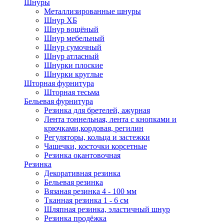
Шнуры
Металлизированные шнуры
Шнур ХБ
Шнур вощёный
Шнур мебельный
Шнур сумочный
Шнур атласный
Шнурки плоские
Шнурки круглые
Шторная фурнитура
Шторная тесьма
Бельевая фурнитура
Резинка для бретелей, ажурная
Лента тоннельная, лента с кнопками и
крючками,кордовая, регилин
Регуляторы, кольца и застежки
Чашечки, косточки корсетные
Резинка окантовочная
Резинка
Декоративная резинка
Бельевая резинка
Вязаная резинка 4 - 100 мм
Тканная резинка 1 - 6 см
Шляпная резинка, эластичный шнур
Резинка продёжка