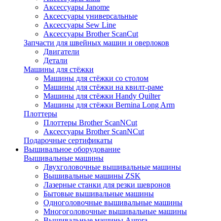
Аксессуары Janome
Аксессуары универсальные
Аксессуары Sew Line
Аксессуары Brother ScanCut
Запчасти для швейных машин и оверлоков
Двигатели
Детали
Машины для стёжки
Машины для стёжки со столом
Машины для стёжки на квилт-раме
Машины для стёжки Handy Quilter
Машины для стёжки Bernina Long Arm
Плоттеры
Плоттеры Brother ScanNCut
Аксессуары Brother ScanNCut
Подарочные сертификаты
Вышивальное оборудование
Вышивальные машины
Двухголовочные вышивальные машины
Вышивальные машины ZSK
Лазерные станки для резки шевронов
Бытовые вышивальные машины
Одноголовочные вышивальные машины
Многоголовочные вышивальные машины
Вышивальные машины Aurora