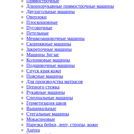
Прямострочные
Длиннорукавные прямострочные машины
Двухигольные машины
Оверлоки
Плоскошовные
Пуговичные
Петельные
Мешкозашивочные машины
Скорняжные машины
Закрепочные машины
Машины Зигзаг
Колонковые машины
Подшивочные машины
Спуск края кожи
Поясные машины
Для производства матрасов
Цепного стежка
Рукавные машины
Специальные машины
Герметизация швов
Вышивальные
Стегальные машины
Мокасиновые
Нарезка бейки, лент, стропы, кожи
Aurora