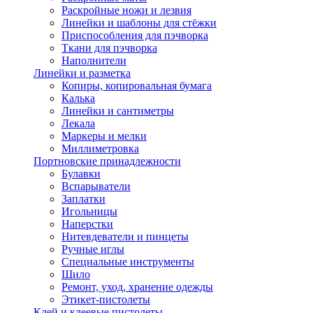
Раскройные ножи и лезвия
Линейки и шаблоны для стёжки
Приспособления для пэчворка
Ткани для пэчворка
Наполнители
Линейки и разметка
Копиры, копировальная бумага
Калька
Линейки и сантиметры
Лекала
Маркеры и мелки
Миллиметровка
Портновские принадлежности
Булавки
Вспарыватели
Заплатки
Игольницы
Наперстки
Нитевдеватели и пинцеты
Ручные иглы
Специальные инструменты
Шило
Ремонт, уход, хранение одежды
Этикет-пистолеты
Клей и клеевые пистолеты