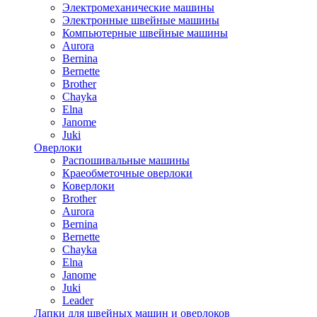
Электромеханические машины
Электронные швейные машины
Компьютерные швейные машины
Aurora
Bernina
Bernette
Brother
Chayka
Elna
Janome
Juki
Оверлоки
Распошивальные машины
Краеобметочные оверлоки
Коверлоки
Brother
Aurora
Bernina
Bernette
Chayka
Elna
Janome
Juki
Leader
Лапки для швейных машин и оверлоков