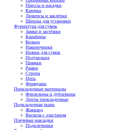
Пробивные кнопки
Прессы и насадки
Крючки
Люверсы и заклёпки
Щипцы для установки
Фурнитура для сумок
Замки и застёжки
Карабины
Кольца
Наконечники
Ножки для сумок
Полукольца
Пряжки
Рамки
Стропа
Цепь
Фермуары
Прокладочные материалы
Флизелины и дублерины
Ленты прокладочные
Подкладочная ткань
Жаккард
Вискоза с эластаном
Плечевые накладки
Подплечники