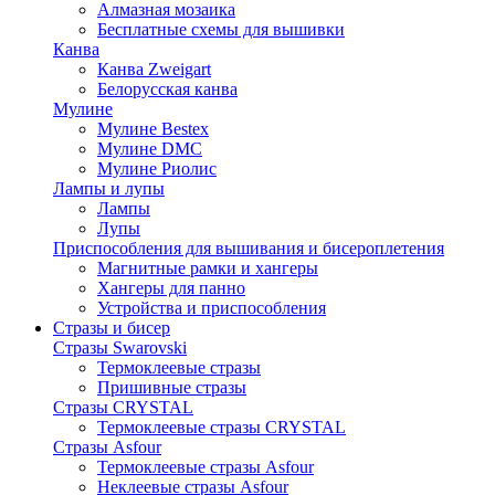
Алмазная мозаика
Бесплатные схемы для вышивки
Канва
Канва Zweigart
Белорусская канва
Мулине
Мулине Bestex
Мулине DMC
Мулине Риолис
Лампы и лупы
Лампы
Лупы
Приспособления для вышивания и бисероплетения
Магнитные рамки и хангеры
Хангеры для панно
Устройства и приспособления
Стразы и бисер
Стразы Swarovski
Термоклеевые стразы
Пришивные стразы
Стразы CRYSTAL
Термоклеевые стразы CRYSTAL
Стразы Asfour
Термоклеевые стразы Asfour
Неклеевые стразы Asfour