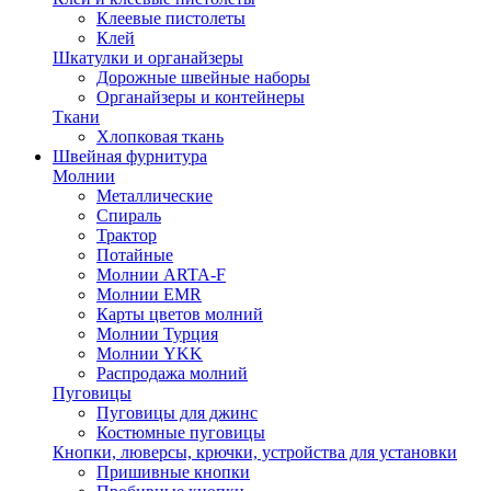
Клеевые пистолеты
Клей
Шкатулки и органайзеры
Дорожные швейные наборы
Органайзеры и контейнеры
Ткани
Хлопковая ткань
Швейная фурнитура
Молнии
Металлические
Спираль
Трактор
Потайные
Молнии ARTA-F
Молнии EMR
Карты цветов молний
Молнии Турция
Молнии YKK
Распродажа молний
Пуговицы
Пуговицы для джинс
Костюмные пуговицы
Кнопки, люверсы, крючки, устройства для установки
Пришивные кнопки