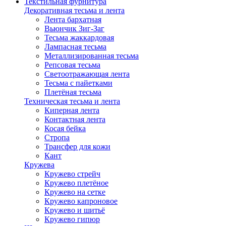
Текстильная фурнитура
Декоративная тесьма и лента
Лента бархатная
Вьюнчик Зиг-Заг
Тесьма жаккардовая
Лампасная тесьма
Металлизированная тесьма
Репсовая тесьма
Светоотражающая лента
Тесьма с пайетками
Плетёная тесьма
Техническая тесьма и лента
Киперная лента
Контактная лента
Косая бейка
Стропа
Трансфер для кожи
Кант
Кружева
Кружево стрейч
Кружево плетёное
Кружево на сетке
Кружево капроновое
Кружево и шитьё
Кружево гипюр