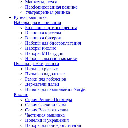
Манжеты, пояса
Перфорированная резинка
Ультракрепкая резинка
Ручная вышивка
Наборы для вышивания
Большие картины крестом
Вышивка крестом
Вышивка бисером
Наборы для бисероплетения
Наборы Риолис
Наборы МП студия
Наборы алмазной мозаики
Пяльцы, рамки, станки
Пяльцы круглые
Пяльцы квадратные
Рамки для гобеленов
Держатели пялец
Пяльцы для вышивания Nurge
Риолис
Серия Риолис Премиум
Серия Сотвори Сама
Серия Веселая пчелка
Частичная вышивка
Поделки и украшения
Наборы для бисероплетения