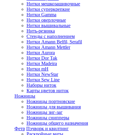
Нитки мешкозашивочные
Нитки суперкрепкие
Нитки Gamma
Нитки оверлочные
Нитки вышивальные
Нить-резинка
Стенды с наполнением
Нитки Amann Belfil, Serafil
Нитки Amann Mettler
Нитки Aurora
Нитки Dor Tak
Нитки Madeira
Нитки mH
Нитки NewStar
Нитки Sew Line
Наборы ниток
Карты цветов ниток
Ножницы
Ножницы портновские
Ножницы для вышивания
Ножницы зиг-заг
Ножницы снипперы
Ножницы общего назначения
Фетр
Пэчворк и квилтинг
Раскройные маты