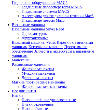
Гладильное оборудование MAC5
Гладильные парогенераторы MAC5
Гладильные системы MAC5
Аксессуары для гладильной техники Mac5
Гладильные прессы Mac5
Вязальные машины
Вязальные машины Silver Reed
Однофантурные
Двухфантурные
Вязальный машины Velles
Каретки к взяльными
машинам
Кеттельные машины
Программное
обеспечение
Запчасти и аксессуары к вязальным
машинам
Манекены
Раздвижные манекены
Женские манекены
Мужские манекены
Детские манекены
Мягкие портновские манекены
Женские мягкие манекены
Всё для шитья
Нитки
Нитки швейные универсальные
Нитки отделочные
Нитки обувные