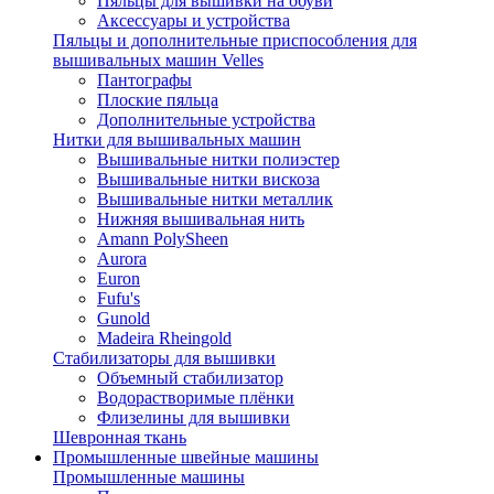
Пяльцы для вышивки на обуви
Аксессуары и устройства
Пяльцы и дополнительные приспособления для
вышивальных машин Velles
Пантографы
Плоские пяльца
Дополнительные устройства
Нитки для вышивальных машин
Вышивальные нитки полиэстер
Вышивальные нитки вискоза
Вышивальные нитки металлик
Нижняя вышивальная нить
Amann PolySheen
Aurora
Euron
Fufu's
Gunold
Madeira Rheingold
Стабилизаторы для вышивки
Объемный стабилизатор
Водорастворимые плёнки
Флизелины для вышивки
Шевронная ткань
Промышленные швейные машины
Промышленные машины