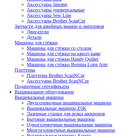
Аксессуары Janome
Аксессуары универсальные
Аксессуары Sew Line
Аксессуары Brother ScanCut
Запчасти для швейных машин и оверлоков
Двигатели
Детали
Машины для стёжки
Машины для стёжки со столом
Машины для стёжки на квилт-раме
Машины для стёжки Handy Quilter
Машины для стёжки Bernina Long Arm
Плоттеры
Плоттеры Brother ScanNCut
Аксессуары Brother ScanNCut
Подарочные сертификаты
Вышивальное оборудование
Вышивальные машины
Двухголовочные вышивальные машины
Вышивальные машины ZSK
Лазерные станки для резки шевронов
Бытовые вышивальные машины
Одноголовочные вышивальные машины
Многоголовочные вышивальные машины
Вышивальные машины Aurora