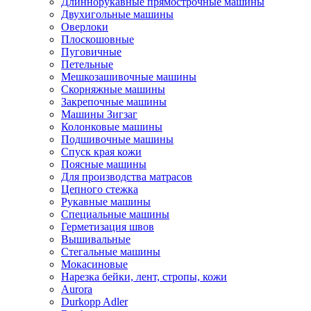
Длиннорукавные прямострочные машины
Двухигольные машины
Оверлоки
Плоскошовные
Пуговичные
Петельные
Мешкозашивочные машины
Скорняжные машины
Закрепочные машины
Машины Зигзаг
Колонковые машины
Подшивочные машины
Спуск края кожи
Поясные машины
Для производства матрасов
Цепного стежка
Рукавные машины
Специальные машины
Герметизация швов
Вышивальные
Стегальные машины
Мокасиновые
Нарезка бейки, лент, стропы, кожи
Aurora
Durkopp Adler