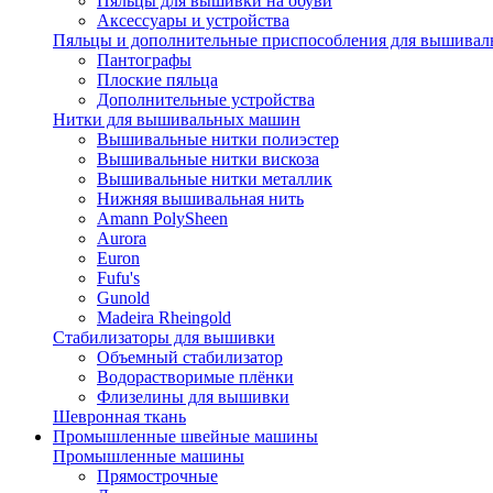
Пяльцы для вышивки на обуви
Аксессуары и устройства
Пяльцы и дополнительные приспособления для вышиваль
Пантографы
Плоские пяльца
Дополнительные устройства
Нитки для вышивальных машин
Вышивальные нитки полиэстер
Вышивальные нитки вискоза
Вышивальные нитки металлик
Нижняя вышивальная нить
Amann PolySheen
Aurora
Euron
Fufu's
Gunold
Madeira Rheingold
Стабилизаторы для вышивки
Объемный стабилизатор
Водорастворимые плёнки
Флизелины для вышивки
Шевронная ткань
Промышленные швейные машины
Промышленные машины
Прямострочные