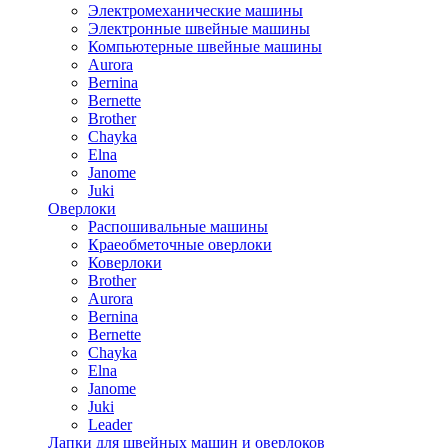
Электромеханические машины
Электронные швейные машины
Компьютерные швейные машины
Aurora
Bernina
Bernette
Brother
Chayka
Elna
Janome
Juki
Оверлоки
Распошивальные машины
Краеобметочные оверлоки
Коверлоки
Brother
Aurora
Bernina
Bernette
Chayka
Elna
Janome
Juki
Leader
Лапки для швейных машин и оверлоков