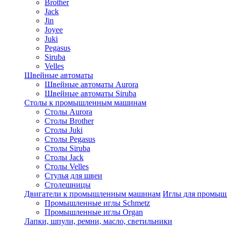
Brother
Jack
Jin
Joyee
Juki
Pegasus
Siruba
Velles
Швейные автоматы
Швейные автоматы Aurora
Швейные автоматы Siruba
Столы к промышленным машинам
Столы Aurora
Столы Brother
Столы Juki
Столы Pegasus
Столы Siruba
Столы Jack
Столы Velles
Стулья для швеи
Столешницы
Двигатели к промышленным машинам
Иглы для промы
Промышленные иглы Schmetz
Промышленные иглы Organ
Лапки, шпули, ремни, масло, светильники