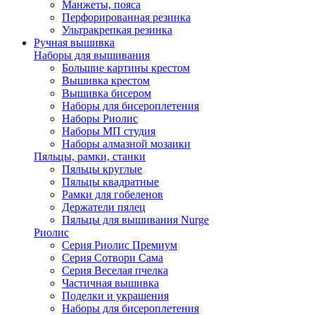
Манжеты, пояса
Перфорированная резинка
Ультракрепкая резинка
Ручная вышивка
Наборы для вышивания
Большие картины крестом
Вышивка крестом
Вышивка бисером
Наборы для бисероплетения
Наборы Риолис
Наборы МП студия
Наборы алмазной мозаики
Пяльцы, рамки, станки
Пяльцы круглые
Пяльцы квадратные
Рамки для гобеленов
Держатели пялец
Пяльцы для вышивания Nurge
Риолис
Серия Риолис Премиум
Серия Сотвори Сама
Серия Веселая пчелка
Частичная вышивка
Поделки и украшения
Наборы для бисероплетения