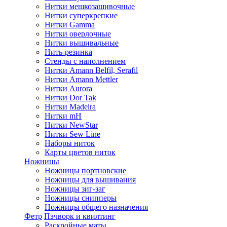
Нитки мешкозашивочные
Нитки суперкрепкие
Нитки Gamma
Нитки оверлочные
Нитки вышивальные
Нить-резинка
Стенды с наполнением
Нитки Amann Belfil, Serafil
Нитки Amann Mettler
Нитки Aurora
Нитки Dor Tak
Нитки Madeira
Нитки mH
Нитки NewStar
Нитки Sew Line
Наборы ниток
Карты цветов ниток
Ножницы
Ножницы портновские
Ножницы для вышивания
Ножницы зиг-заг
Ножницы снипперы
Ножницы общего назначения
Фетр
Пэчворк и квилтинг
Раскройные маты