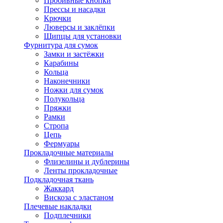
Пробивные кнопки
Прессы и насадки
Крючки
Люверсы и заклёпки
Щипцы для установки
Фурнитура для сумок
Замки и застёжки
Карабины
Кольца
Наконечники
Ножки для сумок
Полукольца
Пряжки
Рамки
Стропа
Цепь
Фермуары
Прокладочные материалы
Флизелины и дублерины
Ленты прокладочные
Подкладочная ткань
Жаккард
Вискоза с эластаном
Плечевые накладки
Подплечники