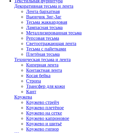
Текстильная фурнитура
Декоративная тесьма и лента
Лента бархатная
Вьюнчик Зиг-Заг
Тесьма жаккардовая
Лампасная тесьма
Металлизированная тесьма
Репсовая тесьма
Светоотражающая лента
Тесьма с пайетками
Плетёная тесьма
Техническая тесьма и лента
Киперная лента
Контактная лента
Косая бейка
Стропа
Трансфер для кожи
Кант
Кружева
Кружево стрейч
Кружево плетёное
Кружево на сетке
Кружево капроновое
Кружево и шитьё
Кружево гипюр