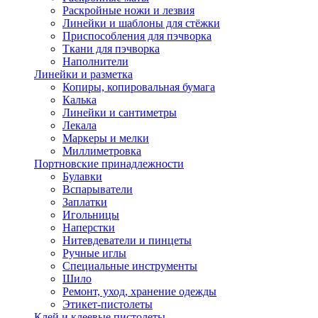
Раскройные ножи и лезвия
Линейки и шаблоны для стёжки
Приспособления для пэчворка
Ткани для пэчворка
Наполнители
Линейки и разметка
Копиры, копировальная бумага
Калька
Линейки и сантиметры
Лекала
Маркеры и мелки
Миллиметровка
Портновские принадлежности
Булавки
Вспарыватели
Заплатки
Игольницы
Наперстки
Нитевдеватели и пинцеты
Ручные иглы
Специальные инструменты
Шило
Ремонт, уход, хранение одежды
Этикет-пистолеты
Клей и клеевые пистолеты