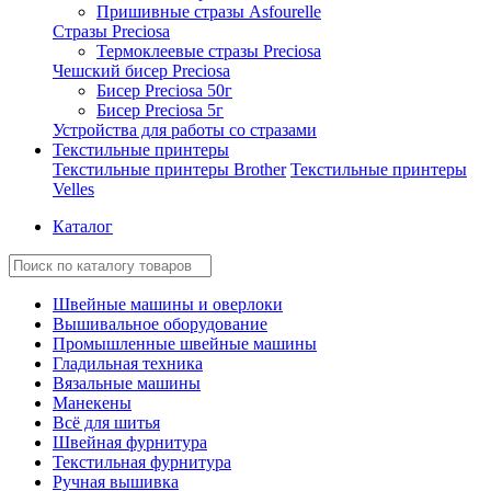
Пришивные стразы Asfourelle
Стразы Preciosa
Термоклеевые стразы Preciosa
Чешский бисер Preciosa
Бисер Preciosa 50г
Бисер Preciosa 5г
Устройства для работы со стразами
Текстильные принтеры
Текстильные принтеры Brother
Текстильные принтеры
Velles
Каталог
Швейные машины и оверлоки
Вышивальное оборудование
Промышленные швейные машины
Гладильная техника
Вязальные машины
Манекены
Всё для шитья
Швейная фурнитура
Текстильная фурнитура
Ручная вышивка