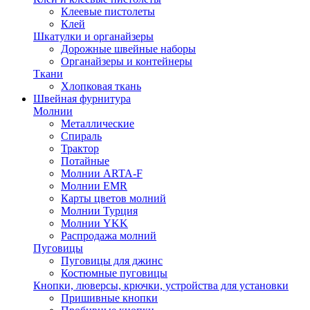
Клеевые пистолеты
Клей
Шкатулки и органайзеры
Дорожные швейные наборы
Органайзеры и контейнеры
Ткани
Хлопковая ткань
Швейная фурнитура
Молнии
Металлические
Спираль
Трактор
Потайные
Молнии ARTA-F
Молнии EMR
Карты цветов молний
Молнии Турция
Молнии YKK
Распродажа молний
Пуговицы
Пуговицы для джинс
Костюмные пуговицы
Кнопки, люверсы, крючки, устройства для установки
Пришивные кнопки