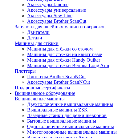
Аксессуары Janome
Аксессуары универсальные
Аксессуары Sew Line
Аксессуары Brother ScanCut
Запчасти для швейных машин и оверлоков
Двигатели
Детали
Машины для стёжки
Машины для стёжки со столом
Машины для стёжки на квилт-раме
Машины для стёжки Handy Quilter
Машины для стёжки Bernina Long Arm
Плоттеры
Плоттеры Brother ScanNCut
Аксессуары Brother ScanNCut
Подарочные сертификаты
Вышивальное оборудование
Вышивальные машины
Двухголовочные вышивальные машины
Вышивальные машины ZSK
Лазерные станки для резки шевронов
Бытовые вышивальные машины
Одноголовочные вышивальные машины
Многоголовочные вышивальные машины
Вышивальные машины Aurora