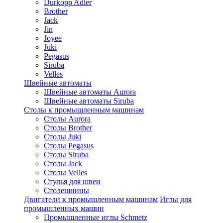
Durkopp Adler
Brother
Jack
Jin
Joyee
Juki
Pegasus
Siruba
Velles
Швейные автоматы
Швейные автоматы Aurora
Швейные автоматы Siruba
Столы к промышленным машинам
Столы Aurora
Столы Brother
Столы Juki
Столы Pegasus
Столы Siruba
Столы Jack
Столы Velles
Стулья для швеи
Столешницы
Двигатели к промышленным машинам
Иглы для
промышленных машин
Промышленные иглы Schmetz