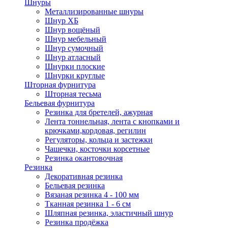
Шнуры
Металлизированные шнуры
Шнур ХБ
Шнур вощёный
Шнур мебельный
Шнур сумочный
Шнур атласный
Шнурки плоские
Шнурки круглые
Шторная фурнитура
Шторная тесьма
Бельевая фурнитура
Резинка для бретелей, ажурная
Лента тоннельная, лента с кнопками и
крючками,кордовая, регилин
Регуляторы, кольца и застежки
Чашечки, косточки корсетные
Резинка окантовочная
Резинка
Декоративная резинка
Бельевая резинка
Вязаная резинка 4 - 100 мм
Тканная резинка 1 - 6 см
Шляпная резинка, эластичный шнур
Резинка продёжка