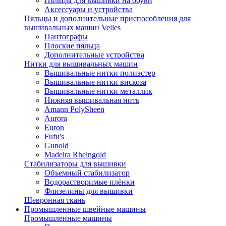
Пяльцы для вышивки на обуви
Аксессуары и устройства
Пяльцы и дополнительные приспособления для
вышивальных машин Velles
Пантографы
Плоские пяльца
Дополнительные устройства
Нитки для вышивальных машин
Вышивальные нитки полиэстер
Вышивальные нитки вискоза
Вышивальные нитки металлик
Нижняя вышивальная нить
Amann PolySheen
Aurora
Euron
Fufu's
Gunold
Madeira Rheingold
Стабилизаторы для вышивки
Объемный стабилизатор
Водорастворимые плёнки
Флизелины для вышивки
Шевронная ткань
Промышленные швейные машины
Промышленные машины