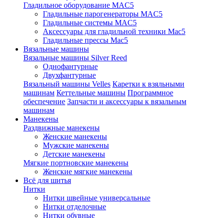
Гладильное оборудование MAC5
Гладильные парогенераторы MAC5
Гладильные системы MAC5
Аксессуары для гладильной техники Mac5
Гладильные прессы Mac5
Вязальные машины
Вязальные машины Silver Reed
Однофантурные
Двухфантурные
Вязальный машины Velles
Каретки к взяльными
машинам
Кеттельные машины
Программное
обеспечение
Запчасти и аксессуары к вязальным
машинам
Манекены
Раздвижные манекены
Женские манекены
Мужские манекены
Детские манекены
Мягкие портновские манекены
Женские мягкие манекены
Всё для шитья
Нитки
Нитки швейные универсальные
Нитки отделочные
Нитки обувные