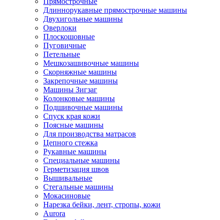
Прямострочные
Длиннорукавные прямострочные машины
Двухигольные машины
Оверлоки
Плоскошовные
Пуговичные
Петельные
Мешкозашивочные машины
Скорняжные машины
Закрепочные машины
Машины Зигзаг
Колонковые машины
Подшивочные машины
Спуск края кожи
Поясные машины
Для производства матрасов
Цепного стежка
Рукавные машины
Специальные машины
Герметизация швов
Вышивальные
Стегальные машины
Мокасиновые
Нарезка бейки, лент, стропы, кожи
Aurora