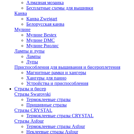
Алмазная мозаика
Бесплатные схемы для вышивки
Канва
Канва Zweigart
Белорусская канва
Мулине
Мулине Bestex
Мулине DMC
Мулине Риолис
Лампы и лупы
Лампы
Лупы
Приспособления для вышивания и бисероплетения
Магнитные рамки и хангеры
Хангеры для панно
Устройства и приспособления
Стразы и бисер
Стразы Swarovski
Термоклеевые стразы
Пришивные стразы
Стразы CRYSTAL
Термоклеевые стразы CRYSTAL
Стразы Asfour
Термоклеевые стразы Asfour
Неклеевые стразы Asfour