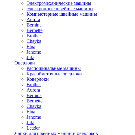
Электромеханические машины
Электронные швейные машины
Компьютерные швейные машины
Aurora
Bernina
Bernette
Brother
Chayka
Elna
Janome
Juki
Оверлоки
Распошивальные машины
Краеобметочные оверлоки
Коверлоки
Brother
Aurora
Bernina
Bernette
Chayka
Elna
Janome
Juki
Leader
Лапки для швейных машин и оверлоков