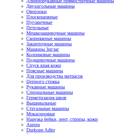
Длиннорукавные прямострочные машины
Двухигольные машины
Оверлоки
Плоскошовные
Пуговичные
Петельные
Мешкозашивочные машины
Скорняжные машины
Закрепочные машины
Машины Зигзаг
Колонковые машины
Подшивочные машины
Спуск края кожи
Поясные машины
Для производства матрасов
Цепного стежка
Рукавные машины
Специальные машины
Герметизация швов
Вышивальные
Стегальные машины
Мокасиновые
Нарезка бейки, лент, стропы, кожи
Aurora
Durkopp Adler