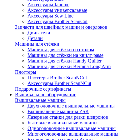
Аксессуары Janome
Аксессуары универсальные
Аксессуары Sew Line
Аксессуары Brother ScanCut
Запчасти для швейных машин и оверлоков
Двигатели
Детали
Машины для стёжки
Машины для стёжки со столом
Машины для стёжки на квилт-раме
Машины для стёжки Handy Quilter
Машины для стёжки Bernina Long Arm
Плоттеры
Плоттеры Brother ScanNCut
Аксессуары Brother ScanNCut
Подарочные сертификаты
Вышивальное оборудование
Вышивальные машины
Двухголовочные вышивальные машины
Вышивальные машины ZSK
Лазерные станки для резки шевронов
Бытовые вышивальные машины
Одноголовочные вышивальные машины
Многоголовочные вышивальные машины
Вышивальные машины Aurora