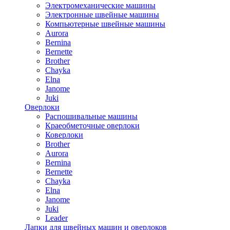
Электромеханические машины
Электронные швейные машины
Компьютерные швейные машины
Aurora
Bernina
Bernette
Brother
Chayka
Elna
Janome
Juki
Оверлоки
Распошивальные машины
Краеобметочные оверлоки
Коверлоки
Brother
Aurora
Bernina
Bernette
Chayka
Elna
Janome
Juki
Leader
Лапки для швейных машин и оверлоков