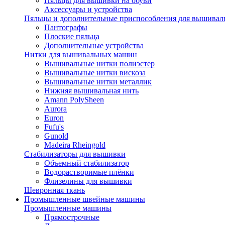
Пяльцы для вышивки на обуви
Аксессуары и устройства
Пяльцы и дополнительные приспособления для вышиваль
Пантографы
Плоские пяльца
Дополнительные устройства
Нитки для вышивальных машин
Вышивальные нитки полиэстер
Вышивальные нитки вискоза
Вышивальные нитки металлик
Нижняя вышивальная нить
Amann PolySheen
Aurora
Euron
Fufu's
Gunold
Madeira Rheingold
Стабилизаторы для вышивки
Объемный стабилизатор
Водорастворимые плёнки
Флизелины для вышивки
Шевронная ткань
Промышленные швейные машины
Промышленные машины
Прямострочные