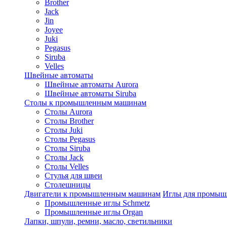
Brother
Jack
Jin
Joyee
Juki
Pegasus
Siruba
Velles
Швейные автоматы
Швейные автоматы Aurora
Швейные автоматы Siruba
Столы к промышленным машинам
Столы Aurora
Столы Brother
Столы Juki
Столы Pegasus
Столы Siruba
Столы Jack
Столы Velles
Стулья для швеи
Столешницы
Двигатели к промышленным машинам
Иглы для промы
Промышленные иглы Schmetz
Промышленные иглы Organ
Лапки, шпули, ремни, масло, светильники