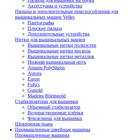
Пяльцы для вышивки на обуви
Аксессуары и устройства
Пяльцы и дополнительные приспособления для
вышивальных машин Velles
Пантографы
Плоские пяльца
Дополнительные устройства
Нитки для вышивальных машин
Вышивальные нитки полиэстер
Вышивальные нитки вискоза
Вышивальные нитки металлик
Нижняя вышивальная нить
Amann PolySheen
Aurora
Euron
Fufu's
Gunold
Madeira Rheingold
Стабилизаторы для вышивки
Объемный стабилизатор
Водорастворимые плёнки
Флизелины для вышивки
Шевронная ткань
Промышленные швейные машины
Промышленные машины