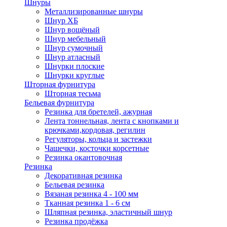
Шнуры
Металлизированные шнуры
Шнур ХБ
Шнур вощёный
Шнур мебельный
Шнур сумочный
Шнур атласный
Шнурки плоские
Шнурки круглые
Шторная фурнитура
Шторная тесьма
Бельевая фурнитура
Резинка для бретелей, ажурная
Лента тоннельная, лента с кнопками и
крючками,кордовая, регилин
Регуляторы, кольца и застежки
Чашечки, косточки корсетные
Резинка окантовочная
Резинка
Декоративная резинка
Бельевая резинка
Вязаная резинка 4 - 100 мм
Тканная резинка 1 - 6 см
Шляпная резинка, эластичный шнур
Резинка продёжка