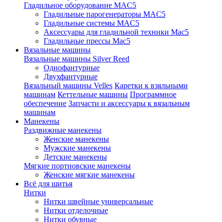
Гладильное оборудование MAC5
Гладильные парогенераторы MAC5
Гладильные системы MAC5
Аксессуары для гладильной техники Mac5
Гладильные прессы Mac5
Вязальные машины
Вязальные машины Silver Reed
Однофантурные
Двухфантурные
Вязальный машины Velles
Каретки к взяльными
машинам
Кеттельные машины
Программное
обеспечение
Запчасти и аксессуары к вязальным
машинам
Манекены
Раздвижные манекены
Женские манекены
Мужские манекены
Детские манекены
Мягкие портновские манекены
Женские мягкие манекены
Всё для шитья
Нитки
Нитки швейные универсальные
Нитки отделочные
Нитки обувные