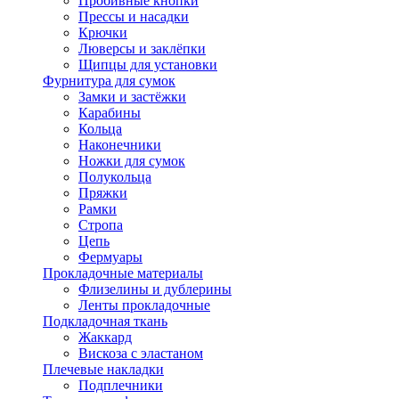
Пробивные кнопки
Прессы и насадки
Крючки
Люверсы и заклёпки
Щипцы для установки
Фурнитура для сумок
Замки и застёжки
Карабины
Кольца
Наконечники
Ножки для сумок
Полукольца
Пряжки
Рамки
Стропа
Цепь
Фермуары
Прокладочные материалы
Флизелины и дублерины
Ленты прокладочные
Подкладочная ткань
Жаккард
Вискоза с эластаном
Плечевые накладки
Подплечники