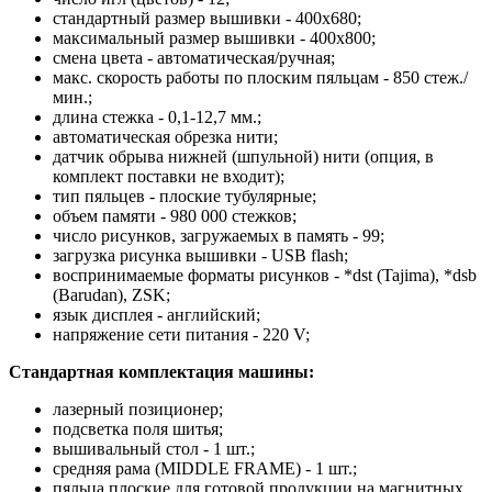
стандартный размер вышивки - 400х680;
максимальный размер вышивки - 400х800;
смена цвета - автоматическая/ручная;
макс. скорость работы по плоским пяльцам - 850 стеж./
мин.;
длина стежка - 0,1-12,7 мм.;
автоматическая обрезка нити;
датчик обрыва нижней (шпульной) нити (опция, в
комплект поставки не входит);
тип пяльцев - плоские тубулярные;
объем памяти - 980 000 стежков;
число рисунков, загружаемых в память - 99;
загрузка рисунка вышивки - USB flash;
воспринимаемые форматы рисунков - *dst (Tajima), *dsb
(Barudan), ZSK;
язык дисплея - английский;
напряжение сети питания - 220 V;
Стандартная комплектация машины:
лазерный позиционер;
подсветка поля шитья;
вышивальный стол - 1 шт.;
средняя рама (MIDDLE FRAME) - 1 шт.;
пяльца плоские для готовой продукции на магнитных