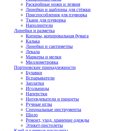
Раскройные ножи и лезвия
Линейки и шаблоны для стёжки
Приспособления для пэчворка
Ткани для пэчворка
Наполнители
Линейки и разметка
Копиры, копировальная бумага
Калька
Линейки и сантиметры
Лекала
Маркеры и мелки
Миллиметровка
Портновские принадлежности
Булавки
Вспарыватели
Заплатки
Игольницы
Наперстки
Нитевдеватели и пинцеты
Ручные иглы
Специальные инструменты
Шило
Ремонт, уход, хранение одежды
Этикет-пистолеты
Клей и клеевые пистолеты