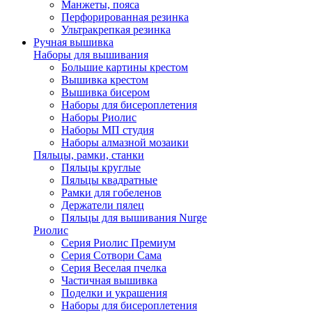
Манжеты, пояса
Перфорированная резинка
Ультракрепкая резинка
Ручная вышивка
Наборы для вышивания
Большие картины крестом
Вышивка крестом
Вышивка бисером
Наборы для бисероплетения
Наборы Риолис
Наборы МП студия
Наборы алмазной мозаики
Пяльцы, рамки, станки
Пяльцы круглые
Пяльцы квадратные
Рамки для гобеленов
Держатели пялец
Пяльцы для вышивания Nurge
Риолис
Серия Риолис Премиум
Серия Сотвори Сама
Серия Веселая пчелка
Частичная вышивка
Поделки и украшения
Наборы для бисероплетения