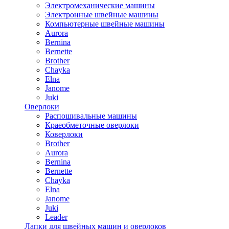
Электромеханические машины
Электронные швейные машины
Компьютерные швейные машины
Aurora
Bernina
Bernette
Brother
Chayka
Elna
Janome
Juki
Оверлоки
Распошивальные машины
Краеобметочные оверлоки
Коверлоки
Brother
Aurora
Bernina
Bernette
Chayka
Elna
Janome
Juki
Leader
Лапки для швейных машин и оверлоков