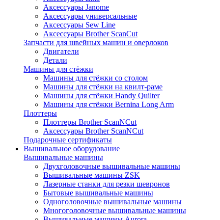
Аксессуары Janome
Аксессуары универсальные
Аксессуары Sew Line
Аксессуары Brother ScanCut
Запчасти для швейных машин и оверлоков
Двигатели
Детали
Машины для стёжки
Машины для стёжки со столом
Машины для стёжки на квилт-раме
Машины для стёжки Handy Quilter
Машины для стёжки Bernina Long Arm
Плоттеры
Плоттеры Brother ScanNCut
Аксессуары Brother ScanNCut
Подарочные сертификаты
Вышивальное оборудование
Вышивальные машины
Двухголовочные вышивальные машины
Вышивальные машины ZSK
Лазерные станки для резки шевронов
Бытовые вышивальные машины
Одноголовочные вышивальные машины
Многоголовочные вышивальные машины
Вышивальные машины Aurora