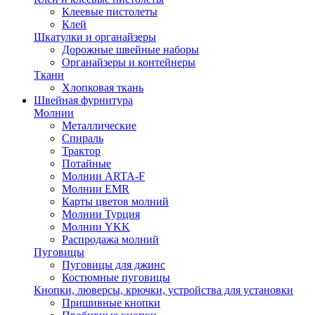
Клеевые пистолеты
Клей
Шкатулки и органайзеры
Дорожные швейные наборы
Органайзеры и контейнеры
Ткани
Хлопковая ткань
Швейная фурнитура
Молнии
Металлические
Спираль
Трактор
Потайные
Молнии ARTA-F
Молнии EMR
Карты цветов молний
Молнии Турция
Молнии YKK
Распродажа молний
Пуговицы
Пуговицы для джинс
Костюмные пуговицы
Кнопки, люверсы, крючки, устройства для установки
Пришивные кнопки