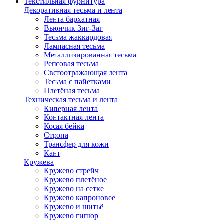
Текстильная фурнитура
Декоративная тесьма и лента
Лента бархатная
Вьюнчик Зиг-Заг
Тесьма жаккардовая
Лампасная тесьма
Металлизированная тесьма
Репсовая тесьма
Светоотражающая лента
Тесьма с пайетками
Плетёная тесьма
Техническая тесьма и лента
Киперная лента
Контактная лента
Косая бейка
Стропа
Трансфер для кожи
Кант
Кружева
Кружево стрейч
Кружево плетёное
Кружево на сетке
Кружево капроновое
Кружево и шитьё
Кружево гипюр