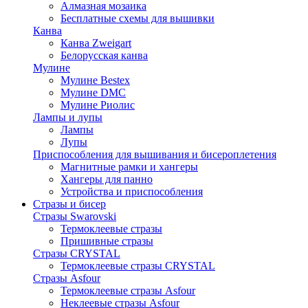
Алмазная мозаика
Бесплатные схемы для вышивки
Канва
Канва Zweigart
Белорусская канва
Мулине
Мулине Bestex
Мулине DMC
Мулине Риолис
Лампы и лупы
Лампы
Лупы
Приспособления для вышивания и бисероплетения
Магнитные рамки и хангеры
Хангеры для панно
Устройства и приспособления
Стразы и бисер
Стразы Swarovski
Термоклеевые стразы
Пришивные стразы
Стразы CRYSTAL
Термоклеевые стразы CRYSTAL
Стразы Asfour
Термоклеевые стразы Asfour
Неклеевые стразы Asfour