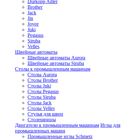
Durkopp Adler
Brother
Jack
Jin
Joyee
Juki
Pegasus
Siruba
Velles
Швейные автоматы
Швейные автоматы Aurora
Швейные автоматы Siruba
Столы к промышленным машинам
Столы Aurora
Столы Brother
Столы Juki
Столы Pegasus
Столы Siruba
Столы Jack
Столы Velles
Стулья для швеи
Столешницы
Двигатели к промышленным машинам
Иглы для
промышленных машин
Промышленные иглы Schmetz