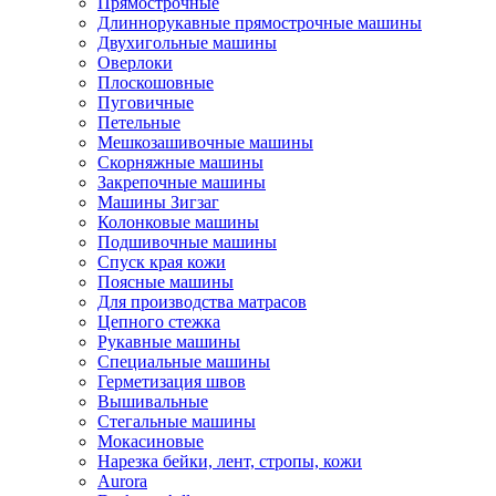
Прямострочные
Длиннорукавные прямострочные машины
Двухигольные машины
Оверлоки
Плоскошовные
Пуговичные
Петельные
Мешкозашивочные машины
Скорняжные машины
Закрепочные машины
Машины Зигзаг
Колонковые машины
Подшивочные машины
Спуск края кожи
Поясные машины
Для производства матрасов
Цепного стежка
Рукавные машины
Специальные машины
Герметизация швов
Вышивальные
Стегальные машины
Мокасиновые
Нарезка бейки, лент, стропы, кожи
Aurora