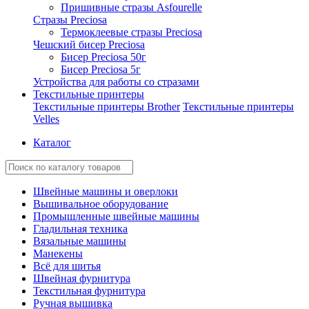
Пришивные стразы Asfourelle
Стразы Preciosa
Термоклеевые стразы Preciosa
Чешский бисер Preciosa
Бисер Preciosa 50г
Бисер Preciosa 5г
Устройства для работы со стразами
Текстильные принтеры
Текстильные принтеры Brother
Текстильные принтеры
Velles
Каталог
Швейные машины и оверлоки
Вышивальное оборудование
Промышленные швейные машины
Гладильная техника
Вязальные машины
Манекены
Всё для шитья
Швейная фурнитура
Текстильная фурнитура
Ручная вышивка