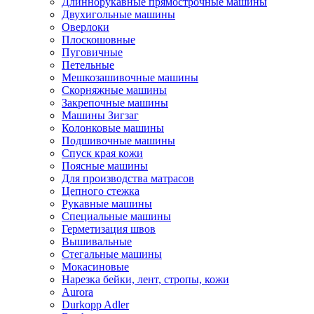
Длиннорукавные прямострочные машины
Двухигольные машины
Оверлоки
Плоскошовные
Пуговичные
Петельные
Мешкозашивочные машины
Скорняжные машины
Закрепочные машины
Машины Зигзаг
Колонковые машины
Подшивочные машины
Спуск края кожи
Поясные машины
Для производства матрасов
Цепного стежка
Рукавные машины
Специальные машины
Герметизация швов
Вышивальные
Стегальные машины
Мокасиновые
Нарезка бейки, лент, стропы, кожи
Aurora
Durkopp Adler