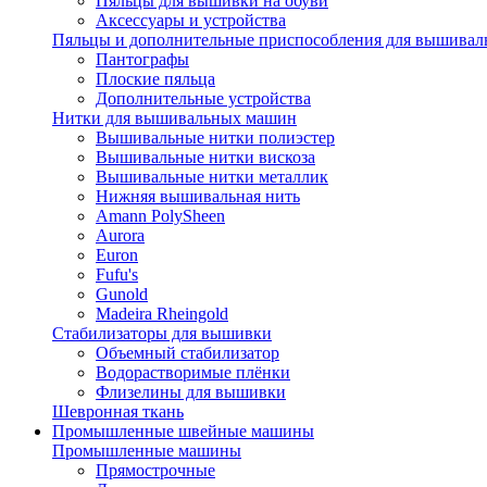
Пяльцы для вышивки на обуви
Аксессуары и устройства
Пяльцы и дополнительные приспособления для вышиваль
Пантографы
Плоские пяльца
Дополнительные устройства
Нитки для вышивальных машин
Вышивальные нитки полиэстер
Вышивальные нитки вискоза
Вышивальные нитки металлик
Нижняя вышивальная нить
Amann PolySheen
Aurora
Euron
Fufu's
Gunold
Madeira Rheingold
Стабилизаторы для вышивки
Объемный стабилизатор
Водорастворимые плёнки
Флизелины для вышивки
Шевронная ткань
Промышленные швейные машины
Промышленные машины
Прямострочные