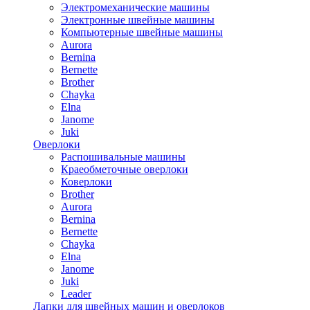
Электромеханические машины
Электронные швейные машины
Компьютерные швейные машины
Aurora
Bernina
Bernette
Brother
Chayka
Elna
Janome
Juki
Оверлоки
Распошивальные машины
Краеобметочные оверлоки
Коверлоки
Brother
Aurora
Bernina
Bernette
Chayka
Elna
Janome
Juki
Leader
Лапки для швейных машин и оверлоков