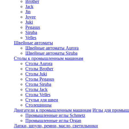
Brother
Jack
Jin
Joyee
Juki
Pegasus
Siruba
Velles
Швейные автоматы
Швейные автоматы Aurora
Швейные автоматы Siruba
Столы к промышленным машинам
Столы Aurora
Столы Brother
Столы Juki
Столы Pegasus
Столы Siruba
Столы Jack
Столы Velles
Стулья для швеи
Столешницы
Двигатели к промышленным машинам
Иглы для промы
Промышленные иглы Schmetz
Промышленные иглы Organ
Лапки, шпули, ремни, масло, светильники