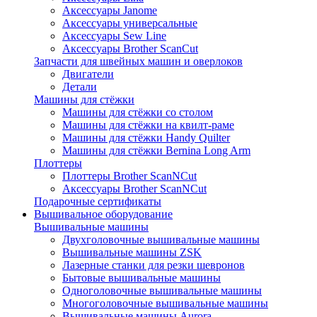
Аксессуары Janome
Аксессуары универсальные
Аксессуары Sew Line
Аксессуары Brother ScanCut
Запчасти для швейных машин и оверлоков
Двигатели
Детали
Машины для стёжки
Машины для стёжки со столом
Машины для стёжки на квилт-раме
Машины для стёжки Handy Quilter
Машины для стёжки Bernina Long Arm
Плоттеры
Плоттеры Brother ScanNCut
Аксессуары Brother ScanNCut
Подарочные сертификаты
Вышивальное оборудование
Вышивальные машины
Двухголовочные вышивальные машины
Вышивальные машины ZSK
Лазерные станки для резки шевронов
Бытовые вышивальные машины
Одноголовочные вышивальные машины
Многоголовочные вышивальные машины
Вышивальные машины Aurora