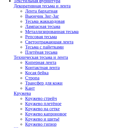
Текстильная фурнитура
Декоративная тесьма и лента
Лента бархатная
Вьюнчик Зиг-Заг
Тесьма жаккардовая
Лампасная тесьма
Металлизированная тесьма
Репсовая тесьма
Светоотражающая лента
Тесьма с пайетками
Плетёная тесьма
Техническая тесьма и лента
Киперная лента
Контактная лента
Косая бейка
Стропа
Трансфер для кожи
Кант
Кружева
Кружево стрейч
Кружево плетёное
Кружево на сетке
Кружево капроновое
Кружево и шитьё
Кружево гипюр