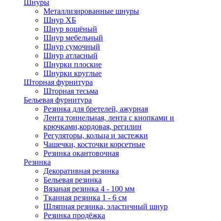
Шнуры
Металлизированные шнуры
Шнур ХБ
Шнур вощёный
Шнур мебельный
Шнур сумочный
Шнур атласный
Шнурки плоские
Шнурки круглые
Шторная фурнитура
Шторная тесьма
Бельевая фурнитура
Резинка для бретелей, ажурная
Лента тоннельная, лента с кнопками и
крючками,кордовая, регилин
Регуляторы, кольца и застежки
Чашечки, косточки корсетные
Резинка окантовочная
Резинка
Декоративная резинка
Бельевая резинка
Вязаная резинка 4 - 100 мм
Тканная резинка 1 - 6 см
Шляпная резинка, эластичный шнур
Резинка продёжка