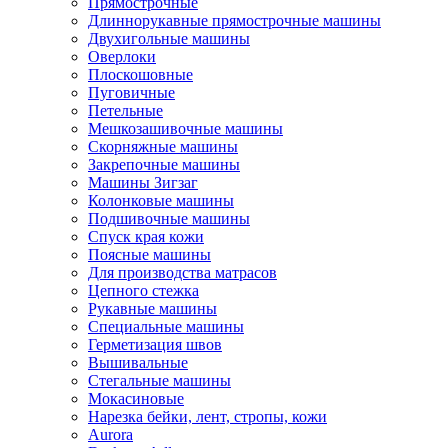
Прямострочные
Длиннорукавные прямострочные машины
Двухигольные машины
Оверлоки
Плоскошовные
Пуговичные
Петельные
Мешкозашивочные машины
Скорняжные машины
Закрепочные машины
Машины Зигзаг
Колонковые машины
Подшивочные машины
Спуск края кожи
Поясные машины
Для производства матрасов
Цепного стежка
Рукавные машины
Специальные машины
Герметизация швов
Вышивальные
Стегальные машины
Мокасиновые
Нарезка бейки, лент, стропы, кожи
Aurora