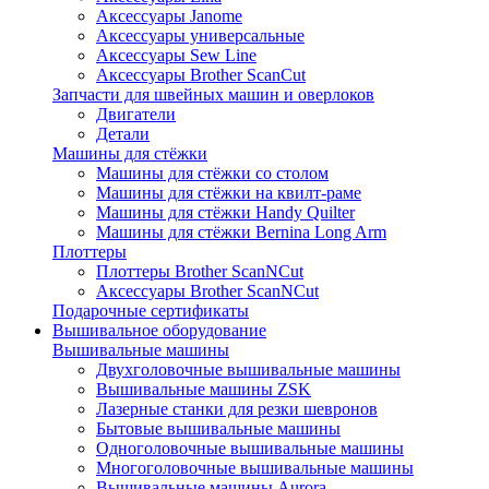
Аксессуары Janome
Аксессуары универсальные
Аксессуары Sew Line
Аксессуары Brother ScanCut
Запчасти для швейных машин и оверлоков
Двигатели
Детали
Машины для стёжки
Машины для стёжки со столом
Машины для стёжки на квилт-раме
Машины для стёжки Handy Quilter
Машины для стёжки Bernina Long Arm
Плоттеры
Плоттеры Brother ScanNCut
Аксессуары Brother ScanNCut
Подарочные сертификаты
Вышивальное оборудование
Вышивальные машины
Двухголовочные вышивальные машины
Вышивальные машины ZSK
Лазерные станки для резки шевронов
Бытовые вышивальные машины
Одноголовочные вышивальные машины
Многоголовочные вышивальные машины
Вышивальные машины Aurora