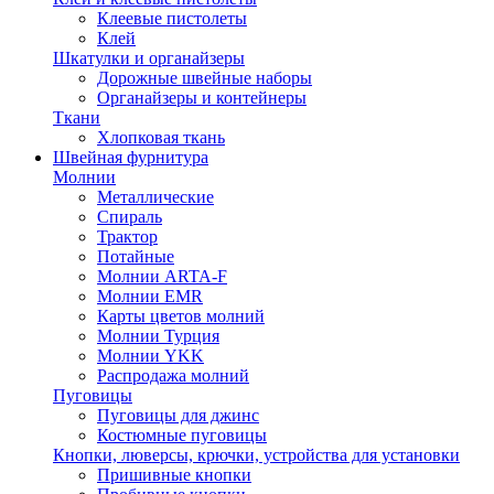
Клеевые пистолеты
Клей
Шкатулки и органайзеры
Дорожные швейные наборы
Органайзеры и контейнеры
Ткани
Хлопковая ткань
Швейная фурнитура
Молнии
Металлические
Спираль
Трактор
Потайные
Молнии ARTA-F
Молнии EMR
Карты цветов молний
Молнии Турция
Молнии YKK
Распродажа молний
Пуговицы
Пуговицы для джинс
Костюмные пуговицы
Кнопки, люверсы, крючки, устройства для установки
Пришивные кнопки