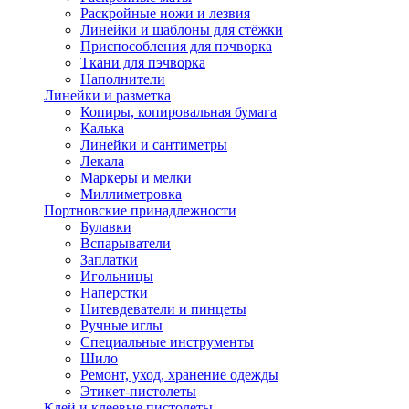
Раскройные ножи и лезвия
Линейки и шаблоны для стёжки
Приспособления для пэчворка
Ткани для пэчворка
Наполнители
Линейки и разметка
Копиры, копировальная бумага
Калька
Линейки и сантиметры
Лекала
Маркеры и мелки
Миллиметровка
Портновские принадлежности
Булавки
Вспарыватели
Заплатки
Игольницы
Наперстки
Нитевдеватели и пинцеты
Ручные иглы
Специальные инструменты
Шило
Ремонт, уход, хранение одежды
Этикет-пистолеты
Клей и клеевые пистолеты