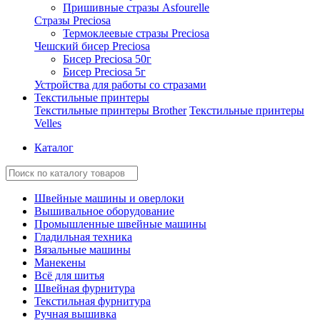
Пришивные стразы Asfourelle
Стразы Preciosa
Термоклеевые стразы Preciosa
Чешский бисер Preciosa
Бисер Preciosa 50г
Бисер Preciosa 5г
Устройства для работы со стразами
Текстильные принтеры
Текстильные принтеры Brother
Текстильные принтеры
Velles
Каталог
Швейные машины и оверлоки
Вышивальное оборудование
Промышленные швейные машины
Гладильная техника
Вязальные машины
Манекены
Всё для шитья
Швейная фурнитура
Текстильная фурнитура
Ручная вышивка