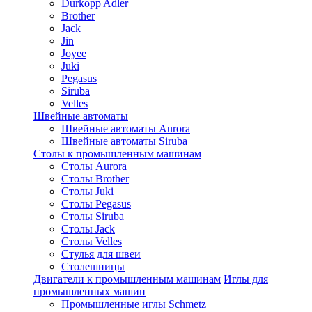
Durkopp Adler
Brother
Jack
Jin
Joyee
Juki
Pegasus
Siruba
Velles
Швейные автоматы
Швейные автоматы Aurora
Швейные автоматы Siruba
Столы к промышленным машинам
Столы Aurora
Столы Brother
Столы Juki
Столы Pegasus
Столы Siruba
Столы Jack
Столы Velles
Стулья для швеи
Столешницы
Двигатели к промышленным машинам
Иглы для
промышленных машин
Промышленные иглы Schmetz