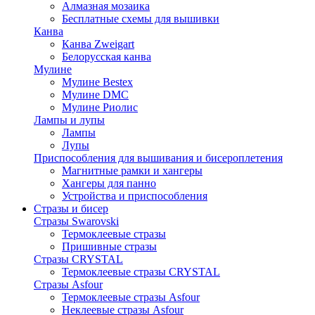
Алмазная мозаика
Бесплатные схемы для вышивки
Канва
Канва Zweigart
Белорусская канва
Мулине
Мулине Bestex
Мулине DMC
Мулине Риолис
Лампы и лупы
Лампы
Лупы
Приспособления для вышивания и бисероплетения
Магнитные рамки и хангеры
Хангеры для панно
Устройства и приспособления
Стразы и бисер
Стразы Swarovski
Термоклеевые стразы
Пришивные стразы
Стразы CRYSTAL
Термоклеевые стразы CRYSTAL
Стразы Asfour
Термоклеевые стразы Asfour
Неклеевые стразы Asfour