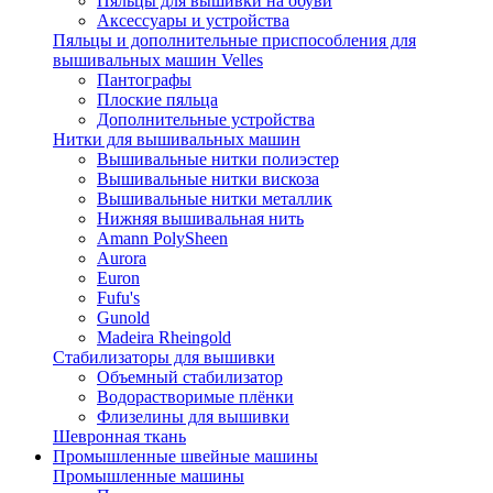
Пяльцы для вышивки на обуви
Аксессуары и устройства
Пяльцы и дополнительные приспособления для
вышивальных машин Velles
Пантографы
Плоские пяльца
Дополнительные устройства
Нитки для вышивальных машин
Вышивальные нитки полиэстер
Вышивальные нитки вискоза
Вышивальные нитки металлик
Нижняя вышивальная нить
Amann PolySheen
Aurora
Euron
Fufu's
Gunold
Madeira Rheingold
Стабилизаторы для вышивки
Объемный стабилизатор
Водорастворимые плёнки
Флизелины для вышивки
Шевронная ткань
Промышленные швейные машины
Промышленные машины