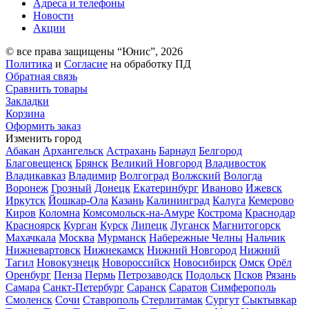
Адреса и телефоны
Новости
Акции
© все права защищены “Юнис”, 2026
Политика
и
Согласие
на обработку ПД
Обратная связь
Сравнить товары
Закладки
Корзина
Оформить заказ
Изменить город
Абакан
Архангельск
Астрахань
Барнаул
Белгород
Благовещенск
Брянск
Великий Новгород
Владивосток
Владикавказ
Владимир
Волгоград
Волжский
Вологда
Воронеж
Грозный
Донецк
Екатеринбург
Иваново
Ижевск
Иркутск
Йошкар-Ола
Казань
Калининград
Калуга
Кемерово
Киров
Коломна
Комсомольск-на-Амуре
Кострома
Краснодар
Красноярск
Курган
Курск
Липецк
Луганск
Магнитогорск
Махачкала
Москва
Мурманск
Набережные Челны
Нальчик
Нижневартовск
Нижнекамск
Нижний Новгород
Нижний
Тагил
Новокузнецк
Новороссийск
Новосибирск
Омск
Орёл
Оренбург
Пенза
Пермь
Петрозаводск
Подольск
Псков
Рязань
Самара
Санкт-Петербург
Саранск
Саратов
Симферополь
Смоленск
Сочи
Ставрополь
Стерлитамак
Сургут
Сыктывкар