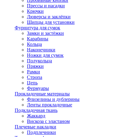
Пробивные кнопки
Прессы и насадки
Крючки
Люверсы и заклёпки
Щипцы для установки
Фурнитура для сумок
Замки и застёжки
Карабины
Кольца
Наконечники
Ножки для сумок
Полукольца
Пряжки
Рамки
Стропа
Цепь
Фермуары
Прокладочные материалы
Флизелины и дублерины
Ленты прокладочные
Подкладочная ткань
Жаккард
Вискоза с эластаном
Плечевые накладки
Подплечники