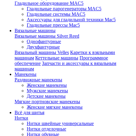
Гладильное оборудование MAC5
Гладильные парогенераторы MAC5
Гладильные системы MAC5
Аксессуары для гладильной техники Mac5
Гладильные прессы Mac5
Вязальные машины
Вязальные машины Silver Reed
Однофантурные
Двухфантурные
Вязальный машины Velles
Каретки к взяльными
машинам
Кеттельные машины
Программное
обеспечение
Запчасти и аксессуары к вязальным
машинам
Манекены
Раздвижные манекены
Женские манекены
Мужские манекены
Детские манекены
Мягкие портновские манекены
Женские мягкие манекены
Всё для шитья
Нитки
Нитки швейные универсальные
Нитки отделочные
Нитки обувные