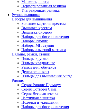
Манжеты, пояса
Перфорированная резинка
Ультракрепкая резинка
Ручная вышивка
Наборы для вышивания
Большие картины крестом
Вышивка крестом
Вышивка бисером
Наборы для бисероплетения
Наборы Риолис
Наборы МП студия
Наборы алмазной мозаики
Пяльцы, рамки, станки
Пяльцы круглые
Пяльцы квадратные
Рамки для гобеленов
Держатели пялец
Пяльцы для вышивания Nurge
Риолис
Серия Риолис Премиум
Серия Сотвори Сама
Серия Веселая пчелка
Частичная вышивка
Поделки и украшения
Наборы для бисероплетения