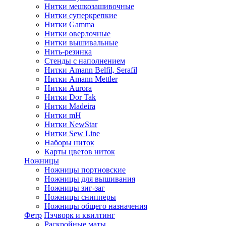
Нитки мешкозашивочные
Нитки суперкрепкие
Нитки Gamma
Нитки оверлочные
Нитки вышивальные
Нить-резинка
Стенды с наполнением
Нитки Amann Belfil, Serafil
Нитки Amann Mettler
Нитки Aurora
Нитки Dor Tak
Нитки Madeira
Нитки mH
Нитки NewStar
Нитки Sew Line
Наборы ниток
Карты цветов ниток
Ножницы
Ножницы портновские
Ножницы для вышивания
Ножницы зиг-заг
Ножницы снипперы
Ножницы общего назначения
Фетр
Пэчворк и квилтинг
Раскройные маты