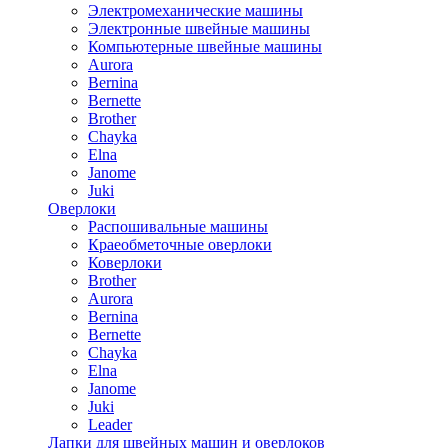
Электромеханические машины
Электронные швейные машины
Компьютерные швейные машины
Aurora
Bernina
Bernette
Brother
Chayka
Elna
Janome
Juki
Оверлоки
Распошивальные машины
Краеобметочные оверлоки
Коверлоки
Brother
Aurora
Bernina
Bernette
Chayka
Elna
Janome
Juki
Leader
Лапки для швейных машин и оверлоков