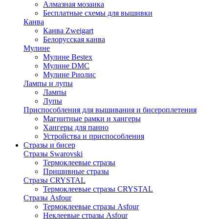
Алмазная мозаика
Бесплатные схемы для вышивки
Канва
Канва Zweigart
Белорусская канва
Мулине
Мулине Bestex
Мулине DMC
Мулине Риолис
Лампы и лупы
Лампы
Лупы
Приспособления для вышивания и бисероплетения
Магнитные рамки и хангеры
Хангеры для панно
Устройства и приспособления
Стразы и бисер
Стразы Swarovski
Термоклеевые стразы
Пришивные стразы
Стразы CRYSTAL
Термоклеевые стразы CRYSTAL
Стразы Asfour
Термоклеевые стразы Asfour
Неклеевые стразы Asfour