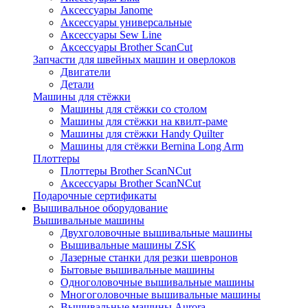
Аксессуары Janome
Аксессуары универсальные
Аксессуары Sew Line
Аксессуары Brother ScanCut
Запчасти для швейных машин и оверлоков
Двигатели
Детали
Машины для стёжки
Машины для стёжки со столом
Машины для стёжки на квилт-раме
Машины для стёжки Handy Quilter
Машины для стёжки Bernina Long Arm
Плоттеры
Плоттеры Brother ScanNCut
Аксессуары Brother ScanNCut
Подарочные сертификаты
Вышивальное оборудование
Вышивальные машины
Двухголовочные вышивальные машины
Вышивальные машины ZSK
Лазерные станки для резки шевронов
Бытовые вышивальные машины
Одноголовочные вышивальные машины
Многоголовочные вышивальные машины
Вышивальные машины Aurora