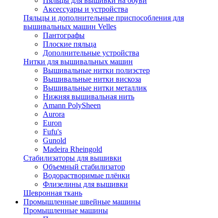
Пяльцы для вышивки на обуви
Аксессуары и устройства
Пяльцы и дополнительные приспособления для
вышивальных машин Velles
Пантографы
Плоские пяльца
Дополнительные устройства
Нитки для вышивальных машин
Вышивальные нитки полиэстер
Вышивальные нитки вискоза
Вышивальные нитки металлик
Нижняя вышивальная нить
Amann PolySheen
Aurora
Euron
Fufu's
Gunold
Madeira Rheingold
Стабилизаторы для вышивки
Объемный стабилизатор
Водорастворимые плёнки
Флизелины для вышивки
Шевронная ткань
Промышленные швейные машины
Промышленные машины