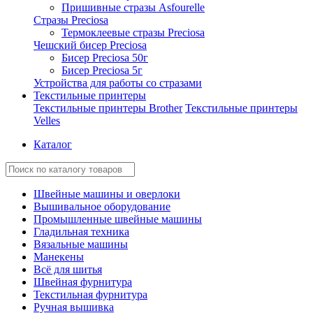
Пришивные стразы Asfourelle
Стразы Preciosa
Термоклеевые стразы Preciosa
Чешский бисер Preciosa
Бисер Preciosa 50г
Бисер Preciosa 5г
Устройства для работы со стразами
Текстильные принтеры
Текстильные принтеры Brother
Текстильные принтеры
Velles
Каталог
Швейные машины и оверлоки
Вышивальное оборудование
Промышленные швейные машины
Гладильная техника
Вязальные машины
Манекены
Всё для шитья
Швейная фурнитура
Текстильная фурнитура
Ручная вышивка