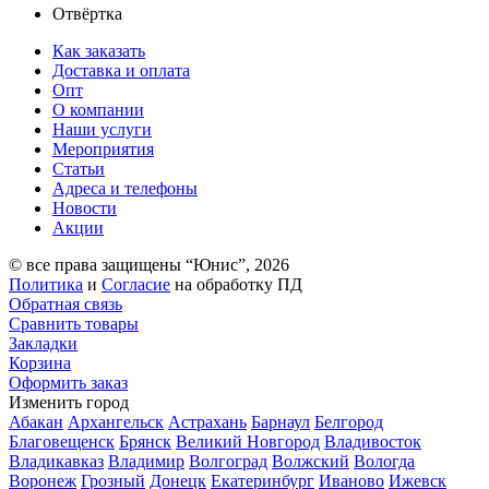
Отвёртка
Как заказать
Доставка и оплата
Опт
О компании
Наши услуги
Мероприятия
Статьи
Адреса и телефоны
Новости
Акции
© все права защищены “Юнис”, 2026
Политика
и
Согласие
на обработку ПД
Обратная связь
Сравнить товары
Закладки
Корзина
Оформить заказ
Изменить город
Абакан
Архангельск
Астрахань
Барнаул
Белгород
Благовещенск
Брянск
Великий Новгород
Владивосток
Владикавказ
Владимир
Волгоград
Волжский
Вологда
Воронеж
Грозный
Донецк
Екатеринбург
Иваново
Ижевск