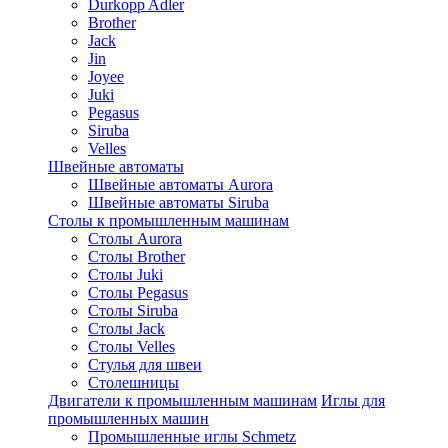
Durkopp Adler
Brother
Jack
Jin
Joyee
Juki
Pegasus
Siruba
Velles
Швейные автоматы
Швейные автоматы Aurora
Швейные автоматы Siruba
Столы к промышленным машинам
Столы Aurora
Столы Brother
Столы Juki
Столы Pegasus
Столы Siruba
Столы Jack
Столы Velles
Стулья для швеи
Столешницы
Двигатели к промышленным машинам
Иглы для
промышленных машин
Промышленные иглы Schmetz