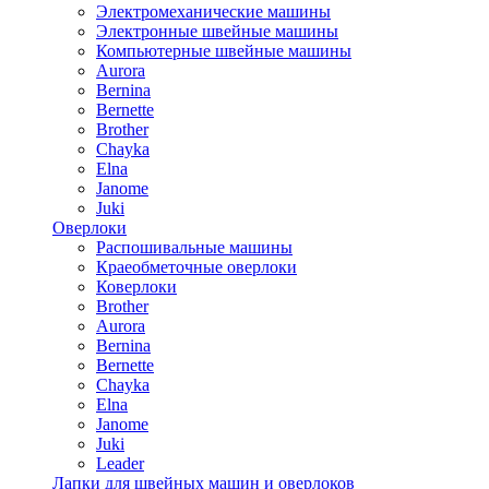
Электромеханические машины
Электронные швейные машины
Компьютерные швейные машины
Aurora
Bernina
Bernette
Brother
Chayka
Elna
Janome
Juki
Оверлоки
Распошивальные машины
Краеобметочные оверлоки
Коверлоки
Brother
Aurora
Bernina
Bernette
Chayka
Elna
Janome
Juki
Leader
Лапки для швейных машин и оверлоков