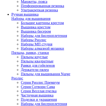
Манжеты, пояса
Перфорированная резинка
Ультракрепкая резинка
Ручная вышивка
Наборы для вышивания
Большие картины крестом
Вышивка крестом
Вышивка бисером
Наборы для бисероплетения
Наборы Риолис
Наборы МП студия
Наборы алмазной мозаики
Пяльцы, рамки, станки
Пяльцы круглые
Пяльцы квадратные
Рамки для гобеленов
Держатели пялец
Пяльцы для вышивания Nurge
Риолис
Серия Риолис Премиум
Серия Сотвори Сама
Серия Веселая пчелка
Частичная вышивка
Поделки и украшения
Наборы для бисероплетения