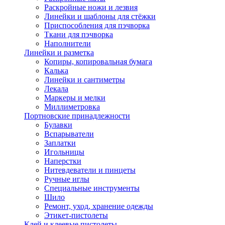
Раскройные ножи и лезвия
Линейки и шаблоны для стёжки
Приспособления для пэчворка
Ткани для пэчворка
Наполнители
Линейки и разметка
Копиры, копировальная бумага
Калька
Линейки и сантиметры
Лекала
Маркеры и мелки
Миллиметровка
Портновские принадлежности
Булавки
Вспарыватели
Заплатки
Игольницы
Наперстки
Нитевдеватели и пинцеты
Ручные иглы
Специальные инструменты
Шило
Ремонт, уход, хранение одежды
Этикет-пистолеты
Клей и клеевые пистолеты