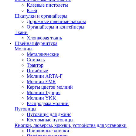
Клеевые пистолеты
Клей
Шкатулки и органайзеры
Дорожные швейные наборы
Органайзеры и контейнеры
Ткани
Хлопковая ткань
Швейная фурнитура
Молнии
Металлические
Спираль
Трактор
Потайные
Молнии ARTA-F
Молнии EMR
Карты цветов молний
Молнии Турция
Молнии YKK
Распродажа молний
Пуговицы
Пуговицы для джинс
Костюмные пуговицы
Кнопки, люверсы, крючки, устройства для установки
Пришивные кнопки