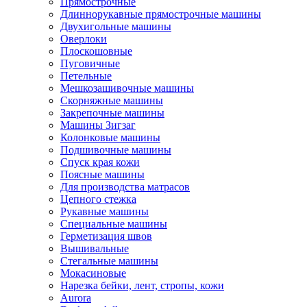
Прямострочные
Длиннорукавные прямострочные машины
Двухигольные машины
Оверлоки
Плоскошовные
Пуговичные
Петельные
Мешкозашивочные машины
Скорняжные машины
Закрепочные машины
Машины Зигзаг
Колонковые машины
Подшивочные машины
Спуск края кожи
Поясные машины
Для производства матрасов
Цепного стежка
Рукавные машины
Специальные машины
Герметизация швов
Вышивальные
Стегальные машины
Мокасиновые
Нарезка бейки, лент, стропы, кожи
Aurora