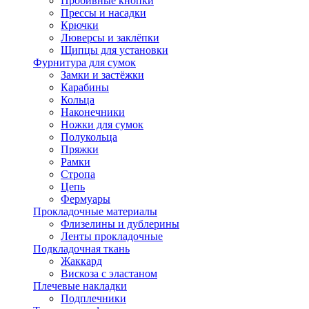
Пробивные кнопки
Прессы и насадки
Крючки
Люверсы и заклёпки
Щипцы для установки
Фурнитура для сумок
Замки и застёжки
Карабины
Кольца
Наконечники
Ножки для сумок
Полукольца
Пряжки
Рамки
Стропа
Цепь
Фермуары
Прокладочные материалы
Флизелины и дублерины
Ленты прокладочные
Подкладочная ткань
Жаккард
Вискоза с эластаном
Плечевые накладки
Подплечники