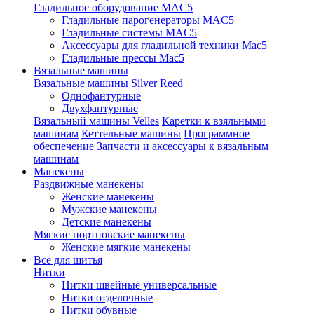
Гладильное оборудование MAC5
Гладильные парогенераторы MAC5
Гладильные системы MAC5
Аксессуары для гладильной техники Mac5
Гладильные прессы Mac5
Вязальные машины
Вязальные машины Silver Reed
Однофантурные
Двухфантурные
Вязальный машины Velles
Каретки к взяльными
машинам
Кеттельные машины
Программное
обеспечение
Запчасти и аксессуары к вязальным
машинам
Манекены
Раздвижные манекены
Женские манекены
Мужские манекены
Детские манекены
Мягкие портновские манекены
Женские мягкие манекены
Всё для шитья
Нитки
Нитки швейные универсальные
Нитки отделочные
Нитки обувные