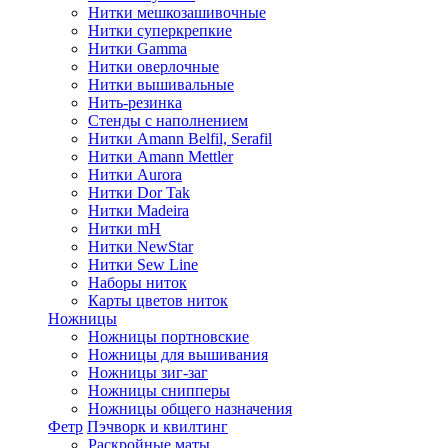
Нитки мешкозашивочные
Нитки суперкрепкие
Нитки Gamma
Нитки оверлочные
Нитки вышивальные
Нить-резинка
Стенды с наполнением
Нитки Amann Belfil, Serafil
Нитки Amann Mettler
Нитки Aurora
Нитки Dor Tak
Нитки Madeira
Нитки mH
Нитки NewStar
Нитки Sew Line
Наборы ниток
Карты цветов ниток
Ножницы
Ножницы портновские
Ножницы для вышивания
Ножницы зиг-заг
Ножницы снипперы
Ножницы общего назначения
Фетр
Пэчворк и квилтинг
Раскройные маты