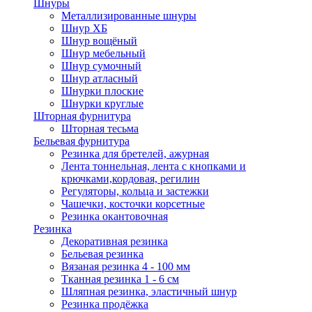
Шнуры
Металлизированные шнуры
Шнур ХБ
Шнур вощёный
Шнур мебельный
Шнур сумочный
Шнур атласный
Шнурки плоские
Шнурки круглые
Шторная фурнитура
Шторная тесьма
Бельевая фурнитура
Резинка для бретелей, ажурная
Лента тоннельная, лента с кнопками и
крючками,кордовая, регилин
Регуляторы, кольца и застежки
Чашечки, косточки корсетные
Резинка окантовочная
Резинка
Декоративная резинка
Бельевая резинка
Вязаная резинка 4 - 100 мм
Тканная резинка 1 - 6 см
Шляпная резинка, эластичный шнур
Резинка продёжка