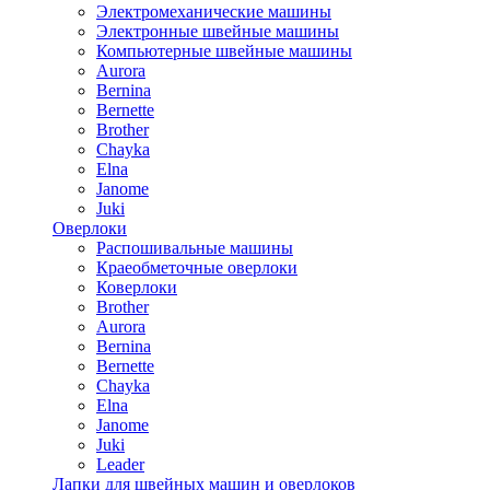
Электромеханические машины
Электронные швейные машины
Компьютерные швейные машины
Aurora
Bernina
Bernette
Brother
Chayka
Elna
Janome
Juki
Оверлоки
Распошивальные машины
Краеобметочные оверлоки
Коверлоки
Brother
Aurora
Bernina
Bernette
Chayka
Elna
Janome
Juki
Leader
Лапки для швейных машин и оверлоков