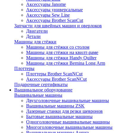
Аксессуары Janome
Аксессуары универсальные
Аксессуары Sew Line
Аксессуары Brother ScanCut
Запчасти для швейных машин и оверлоков
Двигатели
Детали
Машины для стёжки
Машины для стёжки со столом
Машины для стёжки на квилт-раме
Машины для стёжки Handy Quilter
Машины для стёжки Bernina Long Arm
Плоттеры
Плоттеры Brother ScanNCut
Аксессуары Brother ScanNCut
Подарочные сертификаты
Вышивальное оборудование
Вышивальные машины
Двухголовочные вышивальные машины
Вышивальные машины ZSK
Лазерные станки для резки шевронов
Бытовые вышивальные машины
Одноголовочные вышивальные машины
Многоголовочные вышивальные машины
Вышивальные машины Aurora