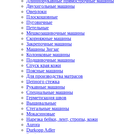
Длиннорукавные прямострочные машины
Двухигольные машины
Оверлоки
Плоскошовные
Пуговичные
Петельные
Мешкозашивочные машины
Скорняжные машины
Закрепочные машины
Машины Зигзаг
Колонковые машины
Подшивочные машины
Спуск края кожи
Поясные машины
Для производства матрасов
Цепного стежка
Рукавные машины
Специальные машины
Герметизация швов
Вышивальные
Стегальные машины
Мокасиновые
Нарезка бейки, лент, стропы, кожи
Aurora
Durkopp Adler