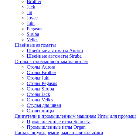
Brother
Jack
Jin
Joyee
Juki
Pegasus
Siruba
Velles
Швейные автоматы
Швейные автоматы Aurora
Швейные автоматы Siruba
Столы к промышленным машинам
Столы Aurora
Столы Brother
Столы Juki
Столы Pegasus
Столы Siruba
Столы Jack
Столы Velles
Стулья для швеи
Столешницы
Двигатели к промышленным машинам
Иглы для промы
Промышленные иглы Schmetz
Промышленные иглы Organ
Лапки, шпули, ремни, масло, светильники