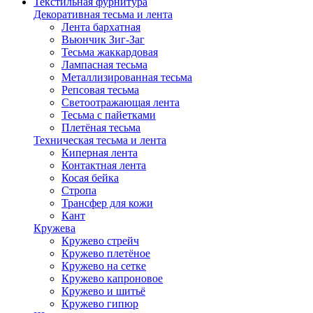
Текстильная фурнитура
Декоративная тесьма и лента
Лента бархатная
Вьюнчик Зиг-Заг
Тесьма жаккардовая
Лампасная тесьма
Металлизированная тесьма
Репсовая тесьма
Светоотражающая лента
Тесьма с пайетками
Плетёная тесьма
Техническая тесьма и лента
Киперная лента
Контактная лента
Косая бейка
Стропа
Трансфер для кожи
Кант
Кружева
Кружево стрейч
Кружево плетёное
Кружево на сетке
Кружево капроновое
Кружево и шитьё
Кружево гипюр