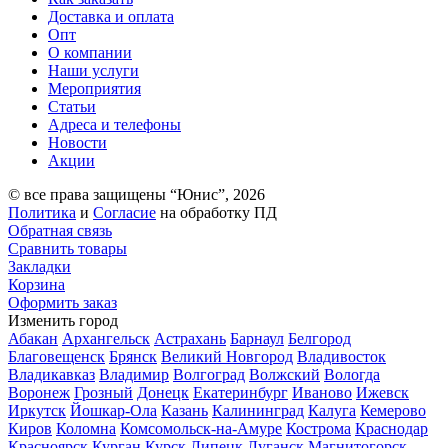
Доставка и оплата
Опт
О компании
Наши услуги
Мероприятия
Статьи
Адреса и телефоны
Новости
Акции
© все права защищены “Юнис”, 2026
Политика
и
Согласие
на обработку ПД
Обратная связь
Сравнить товары
Закладки
Корзина
Оформить заказ
Изменить город
Абакан
Архангельск
Астрахань
Барнаул
Белгород
Благовещенск
Брянск
Великий Новгород
Владивосток
Владикавказ
Владимир
Волгоград
Волжский
Вологда
Воронеж
Грозный
Донецк
Екатеринбург
Иваново
Ижевск
Иркутск
Йошкар-Ола
Казань
Калининград
Калуга
Кемерово
Киров
Коломна
Комсомольск-на-Амуре
Кострома
Краснодар
Красноярск
Курган
Курск
Липецк
Луганск
Магнитогорск