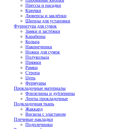
Пробивные кнопки
Прессы и насадки
Крючки
Люверсы и заклёпки
Щипцы для установки
Фурнитура для сумок
Замки и застёжки
Карабины
Кольца
Наконечники
Ножки для сумок
Полукольца
Пряжки
Рамки
Стропа
Цепь
Фермуары
Прокладочные материалы
Флизелины и дублерины
Ленты прокладочные
Подкладочная ткань
Жаккард
Вискоза с эластаном
Плечевые накладки
Подплечники