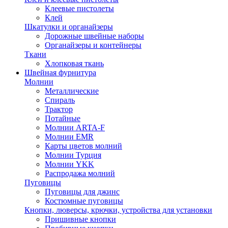
Клеевые пистолеты
Клей
Шкатулки и органайзеры
Дорожные швейные наборы
Органайзеры и контейнеры
Ткани
Хлопковая ткань
Швейная фурнитура
Молнии
Металлические
Спираль
Трактор
Потайные
Молнии ARTA-F
Молнии EMR
Карты цветов молний
Молнии Турция
Молнии YKK
Распродажа молний
Пуговицы
Пуговицы для джинс
Костюмные пуговицы
Кнопки, люверсы, крючки, устройства для установки
Пришивные кнопки