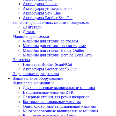
Аксессуары Janome
Аксессуары универсальные
Аксессуары Sew Line
Аксессуары Brother ScanCut
Запчасти для швейных машин и оверлоков
Двигатели
Детали
Машины для стёжки
Машины для стёжки со столом
Машины для стёжки на квилт-раме
Машины для стёжки Handy Quilter
Машины для стёжки Bernina Long Arm
Плоттеры
Плоттеры Brother ScanNCut
Аксессуары Brother ScanNCut
Подарочные сертификаты
Вышивальное оборудование
Вышивальные машины
Двухголовочные вышивальные машины
Вышивальные машины ZSK
Лазерные станки для резки шевронов
Бытовые вышивальные машины
Одноголовочные вышивальные машины
Многоголовочные вышивальные машины
Вышивальные машины Aurora