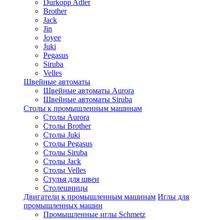
Durkopp Adler
Brother
Jack
Jin
Joyee
Juki
Pegasus
Siruba
Velles
Швейные автоматы
Швейные автоматы Aurora
Швейные автоматы Siruba
Столы к промышленным машинам
Столы Aurora
Столы Brother
Столы Juki
Столы Pegasus
Столы Siruba
Столы Jack
Столы Velles
Стулья для швеи
Столешницы
Двигатели к промышленным машинам
Иглы для
промышленных машин
Промышленные иглы Schmetz