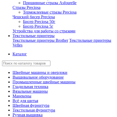
Пришивные стразы Asfourelle
Стразы Preciosa
Термоклеевые стразы Preciosa
Чешский бисер Preciosa
Бисер Preciosa 50г
Бисер Preciosa 5г
Устройства для работы со стразами
Текстильные принтеры
Текстильные принтеры Brother
Текстильные принтеры
Velles
Каталог
Швейные машины и оверлоки
Вышивальное оборудование
Промышленные швейные машины
Гладильная техника
Вязальные машины
Манекены
Всё для шитья
Швейная фурнитура
Текстильная фурнитура
Ручная вышивка