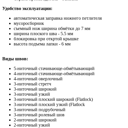
Удобство эксплуатации:
автоматическая заправка нижнего петлителя
мусоросборник
съемный нож ширина обмётки до 7 мм
ширина плоского шва - 5.5 мм
блокировка при откртой крышке
высота подъема лапки - 6 мм
Виды швов:
5-ниточный стачивающе-обмётывающий
4-ниточный стачивающе-обмётывающий
4-ниточный оверлочный
3-ниточный стретч
3-ниточный широкий
3-ниточный узкий
3-ниточный плоский широкий (Flatlock)
3-ниточный плоский узкий (Flatlock
3-ниточный подрубочный
3-ниточный ролевый шов
2-ниточный широкий
2-ниточный узкий