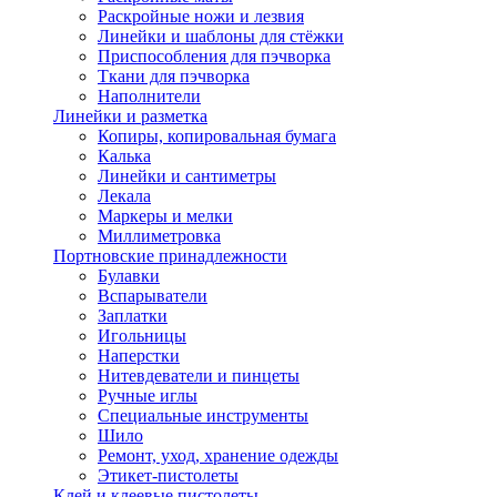
Раскройные ножи и лезвия
Линейки и шаблоны для стёжки
Приспособления для пэчворка
Ткани для пэчворка
Наполнители
Линейки и разметка
Копиры, копировальная бумага
Калька
Линейки и сантиметры
Лекала
Маркеры и мелки
Миллиметровка
Портновские принадлежности
Булавки
Вспарыватели
Заплатки
Игольницы
Наперстки
Нитевдеватели и пинцеты
Ручные иглы
Специальные инструменты
Шило
Ремонт, уход, хранение одежды
Этикет-пистолеты
Клей и клеевые пистолеты