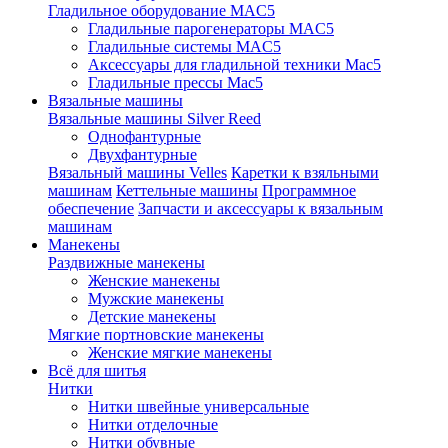
Гладильное оборудование MAC5
Гладильные парогенераторы MAC5
Гладильные системы MAC5
Аксессуары для гладильной техники Mac5
Гладильные прессы Mac5
Вязальные машины
Вязальные машины Silver Reed
Однофантурные
Двухфантурные
Вязальный машины Velles
Каретки к взяльными
машинам
Кеттельные машины
Программное
обеспечение
Запчасти и аксессуары к вязальным
машинам
Манекены
Раздвижные манекены
Женские манекены
Мужские манекены
Детские манекены
Мягкие портновские манекены
Женские мягкие манекены
Всё для шитья
Нитки
Нитки швейные универсальные
Нитки отделочные
Нитки обувные