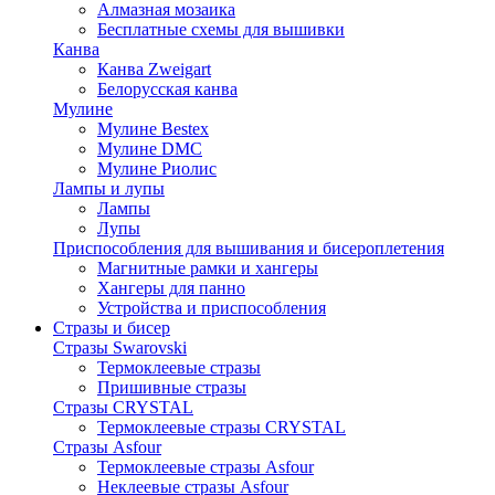
Алмазная мозаика
Бесплатные схемы для вышивки
Канва
Канва Zweigart
Белорусская канва
Мулине
Мулине Bestex
Мулине DMC
Мулине Риолис
Лампы и лупы
Лампы
Лупы
Приспособления для вышивания и бисероплетения
Магнитные рамки и хангеры
Хангеры для панно
Устройства и приспособления
Стразы и бисер
Стразы Swarovski
Термоклеевые стразы
Пришивные стразы
Стразы CRYSTAL
Термоклеевые стразы CRYSTAL
Стразы Asfour
Термоклеевые стразы Asfour
Неклеевые стразы Asfour