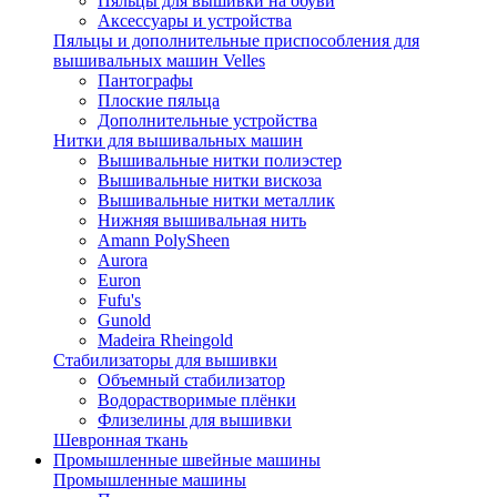
Пяльцы для вышивки на обуви
Аксессуары и устройства
Пяльцы и дополнительные приспособления для
вышивальных машин Velles
Пантографы
Плоские пяльца
Дополнительные устройства
Нитки для вышивальных машин
Вышивальные нитки полиэстер
Вышивальные нитки вискоза
Вышивальные нитки металлик
Нижняя вышивальная нить
Amann PolySheen
Aurora
Euron
Fufu's
Gunold
Madeira Rheingold
Стабилизаторы для вышивки
Объемный стабилизатор
Водорастворимые плёнки
Флизелины для вышивки
Шевронная ткань
Промышленные швейные машины
Промышленные машины