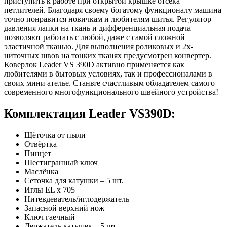
приступить к работе при открытой крышке отсека
петлителей. Благодаря своему богатому функционалу машина
точно понравится новичкам и любителям шитья. Регулятор
давления лапки на ткань и дифференциальная подача
позволяют работать с любой, даже с самой сложной
эластичной тканью. Для выполнения роликовых и 2х-
ниточных швов на тонких тканях предусмотрен конвертер.
Коверлок Leader VS 390D активно применяется как
любителями в бытовых условиях, так и профессионалами в
своих мини ателье. Станьте счастливым обладателем самого
современного многофункционального швейного устройства!
Комплектация Leader VS390D:
Щёточка от пыли
Отвёртка
Пинцет
Шестигранный ключ
Маслёнка
Сеточка для катушки – 5 шт.
Иглы EL x 705
Нитевдеватель/иглодержатель
Запасной верхний нож
Ключ гаечный
Держатель катушек – 5 шт.