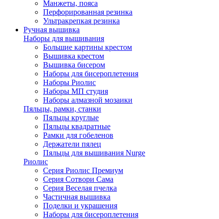
Манжеты, пояса
Перфорированная резинка
Ультракрепкая резинка
Ручная вышивка
Наборы для вышивания
Большие картины крестом
Вышивка крестом
Вышивка бисером
Наборы для бисероплетения
Наборы Риолис
Наборы МП студия
Наборы алмазной мозаики
Пяльцы, рамки, станки
Пяльцы круглые
Пяльцы квадратные
Рамки для гобеленов
Держатели пялец
Пяльцы для вышивания Nurge
Риолис
Серия Риолис Премиум
Серия Сотвори Сама
Серия Веселая пчелка
Частичная вышивка
Поделки и украшения
Наборы для бисероплетения