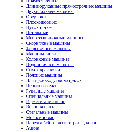
Прямострочные
Длиннорукавные прямострочные машины
Двухигольные машины
Оверлоки
Плоскошовные
Пуговичные
Петельные
Мешкозашивочные машины
Скорняжные машины
Закрепочные машины
Машины Зигзаг
Колонковые машины
Подшивочные машины
Спуск края кожи
Поясные машины
Для производства матрасов
Цепного стежка
Рукавные машины
Специальные машины
Герметизация швов
Вышивальные
Стегальные машины
Мокасиновые
Нарезка бейки, лент, стропы, кожи
Aurora