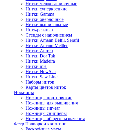
Нитки мешкозашивочные
Нитки суперкрепкие
Нитки Gamma
Нитки оверлочные
Нитки вышивальные
Нить-резинка
Стенды с наполнением
Нитки Amann Belfil, Serafil
Нитки Amann Mettler
Нитки Aurora
Нитки Dor Tak
Нитки Madeira
Нитки mH
Нитки NewStar
Нитки Sew Line
Наборы ниток
Карты цветов ниток
Ножницы
Ножницы портновские
Ножницы для вышивания
Ножницы зиг-заг
Ножницы снипперы
Ножницы общего назначения
Фетр
Пэчворк и квилтинг
Раскройные маты