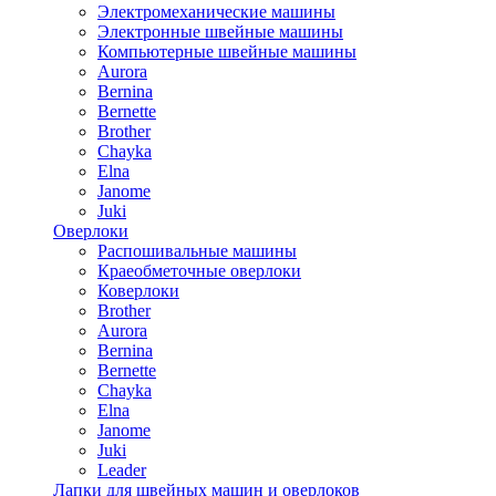
Электромеханические машины
Электронные швейные машины
Компьютерные швейные машины
Aurora
Bernina
Bernette
Brother
Chayka
Elna
Janome
Juki
Оверлоки
Распошивальные машины
Краеобметочные оверлоки
Коверлоки
Brother
Aurora
Bernina
Bernette
Chayka
Elna
Janome
Juki
Leader
Лапки для швейных машин и оверлоков