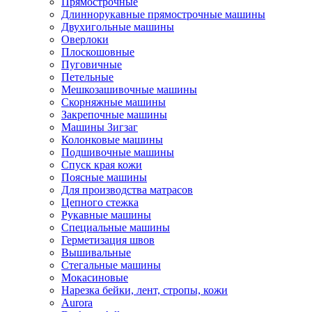
Прямострочные
Длиннорукавные прямострочные машины
Двухигольные машины
Оверлоки
Плоскошовные
Пуговичные
Петельные
Мешкозашивочные машины
Скорняжные машины
Закрепочные машины
Машины Зигзаг
Колонковые машины
Подшивочные машины
Спуск края кожи
Поясные машины
Для производства матрасов
Цепного стежка
Рукавные машины
Специальные машины
Герметизация швов
Вышивальные
Стегальные машины
Мокасиновые
Нарезка бейки, лент, стропы, кожи
Aurora