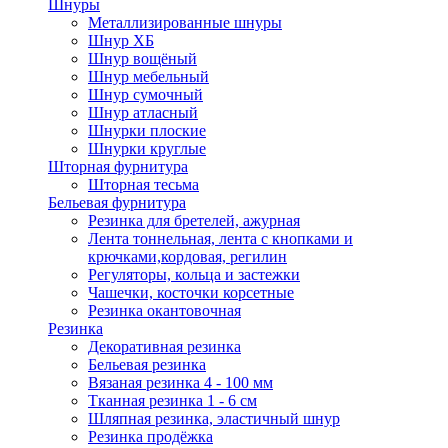
Шнуры
Металлизированные шнуры
Шнур ХБ
Шнур вощёный
Шнур мебельный
Шнур сумочный
Шнур атласный
Шнурки плоские
Шнурки круглые
Шторная фурнитура
Шторная тесьма
Бельевая фурнитура
Резинка для бретелей, ажурная
Лента тоннельная, лента с кнопками и
крючками,кордовая, регилин
Регуляторы, кольца и застежки
Чашечки, косточки корсетные
Резинка окантовочная
Резинка
Декоративная резинка
Бельевая резинка
Вязаная резинка 4 - 100 мм
Тканная резинка 1 - 6 см
Шляпная резинка, эластичный шнур
Резинка продёжка