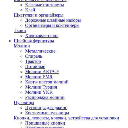
Клеевые пистолеты
Клей
Шкатулки и органайзеры
Дорожные швейные наборы
Органайзеры и контейнеры
Ткани
Хлопковая ткань
Швейная фурнитура
Молнии
Металлические
Спираль
Трактор
Потайные
Молнии ARTA-F
Молнии EMR
Карты цветов молний
Молнии Турция
Молнии YKK
Распродажа молний
Пуговицы
Пуговицы для джинс
Костюмные пуговицы
Кнопки, люверсы, крючки, устройства для установки
Пришивные кнопки