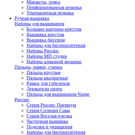
Манжеты, пояса
Перфорированная резинка
Ультракрепкая резинка
Ручная вышивка
Наборы для вышивания
Большие картины крестом
Вышивка крестом
Вышивка бисером
Наборы для бисероплетения
Наборы Риолис
Наборы МП студия
Наборы алмазной мозаики
Пяльцы, рамки, станки
Пяльцы круглые
Пяльцы квадратные
Рамки для гобеленов
Держатели пялец
Пяльцы для вышивания Nurge
Риолис
Серия Риолис Премиум
Серия Сотвори Сама
Серия Веселая пчелка
Частичная вышивка
Поделки и украшения
Наборы для бисероплетения