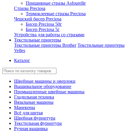
Пришивные стразы Asfourelle
Стразы Preciosa
Термоклеевые стразы Preciosa
Чешский бисер Preciosa
Бисер Preciosa 50г
Бисер Preciosa 5г
Устройства для работы со стразами
Текстильные принтеры
Текстильные принтеры Brother
Текстильные принтеры
Velles
Каталог
Швейные машины и оверлоки
Вышивальное оборудование
Промышленные швейные машины
Гладильная техника
Вязальные машины
Манекены
Всё для шитья
Швейная фурнитура
Текстильная фурнитура
Ручная вышивка