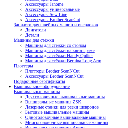
Аксессуары Janome
Аксессуары универсальные
Аксессуары Sew Line
Аксессуары Brother ScanCut
Запчасти для швейных машин и оверлоков
Двигатели
Детали
Машины для стёжки
Машины для стёжки со столом
Машины для стёжки на квилт-раме
Машины для стёжки Handy Quilter
Машины для стёжки Bernina Long Arm
Плоттеры
Плоттеры Brother ScanNCut
Аксессуары Brother ScanNCut
Подарочные сертификаты
Вышивальное оборудование
Вышивальные машины
Двухголовочные вышивальные машины
Вышивальные машины ZSK
Лазерные станки для резки шевронов
Бытовые вышивальные машины
Одноголовочные вышивальные машины
Многоголовочные вышивальные машины
Вышивальные машины Aurora