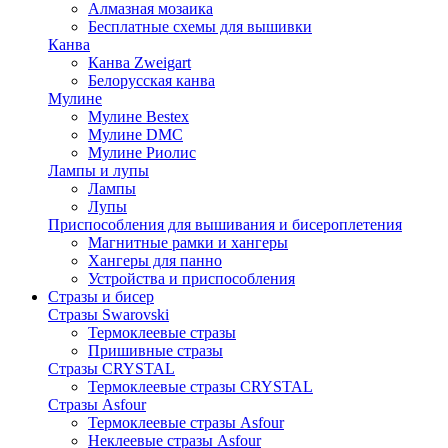
Алмазная мозаика
Бесплатные схемы для вышивки
Канва
Канва Zweigart
Белорусская канва
Мулине
Мулине Bestex
Мулине DMC
Мулине Риолис
Лампы и лупы
Лампы
Лупы
Приспособления для вышивания и бисероплетения
Магнитные рамки и хангеры
Хангеры для панно
Устройства и приспособления
Стразы и бисер
Стразы Swarovski
Термоклеевые стразы
Пришивные стразы
Стразы CRYSTAL
Термоклеевые стразы CRYSTAL
Стразы Asfour
Термоклеевые стразы Asfour
Неклеевые стразы Asfour