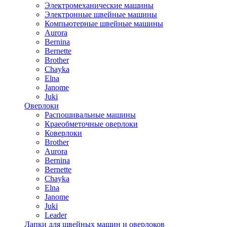
Электромеханические машины
Электронные швейные машины
Компьютерные швейные машины
Aurora
Bernina
Bernette
Brother
Chayka
Elna
Janome
Juki
Оверлоки
Распошивальные машины
Краеобметочные оверлоки
Коверлоки
Brother
Aurora
Bernina
Bernette
Chayka
Elna
Janome
Juki
Leader
Лапки для швейных машин и оверлоков