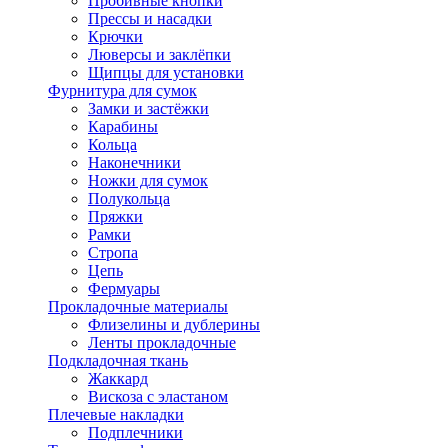
Пробивные кнопки
Прессы и насадки
Крючки
Люверсы и заклёпки
Щипцы для установки
Фурнитура для сумок
Замки и застёжки
Карабины
Кольца
Наконечники
Ножки для сумок
Полукольца
Пряжки
Рамки
Стропа
Цепь
Фермуары
Прокладочные материалы
Флизелины и дублерины
Ленты прокладочные
Подкладочная ткань
Жаккард
Вискоза с эластаном
Плечевые накладки
Подплечники