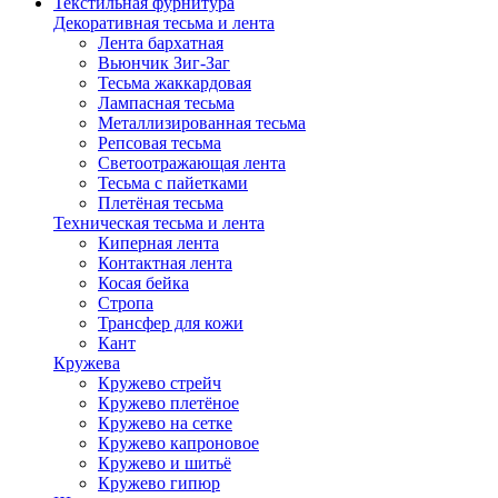
Текстильная фурнитура
Декоративная тесьма и лента
Лента бархатная
Вьюнчик Зиг-Заг
Тесьма жаккардовая
Лампасная тесьма
Металлизированная тесьма
Репсовая тесьма
Светоотражающая лента
Тесьма с пайетками
Плетёная тесьма
Техническая тесьма и лента
Киперная лента
Контактная лента
Косая бейка
Стропа
Трансфер для кожи
Кант
Кружева
Кружево стрейч
Кружево плетёное
Кружево на сетке
Кружево капроновое
Кружево и шитьё
Кружево гипюр