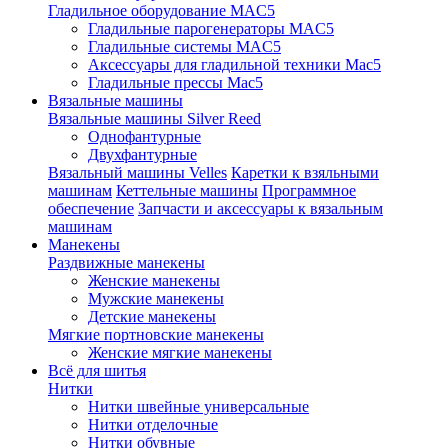
Гладильное оборудование MAC5
Гладильные парогенераторы MAC5
Гладильные системы MAC5
Аксессуары для гладильной техники Mac5
Гладильные прессы Mac5
Вязальные машины
Вязальные машины Silver Reed
Однофантурные
Двухфантурные
Вязальный машины Velles
Каретки к взяльными
машинам
Кеттельные машины
Программное
обеспечение
Запчасти и аксессуары к вязальным
машинам
Манекены
Раздвижные манекены
Женские манекены
Мужские манекены
Детские манекены
Мягкие портновские манекены
Женские мягкие манекены
Всё для шитья
Нитки
Нитки швейные универсальные
Нитки отделочные
Нитки обувные