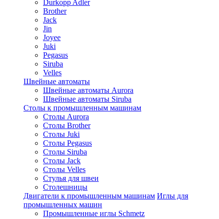
Durkopp Adler
Brother
Jack
Jin
Joyee
Juki
Pegasus
Siruba
Velles
Швейные автоматы
Швейные автоматы Aurora
Швейные автоматы Siruba
Столы к промышленным машинам
Столы Aurora
Столы Brother
Столы Juki
Столы Pegasus
Столы Siruba
Столы Jack
Столы Velles
Стулья для швеи
Столешницы
Двигатели к промышленным машинам
Иглы для
промышленных машин
Промышленные иглы Schmetz