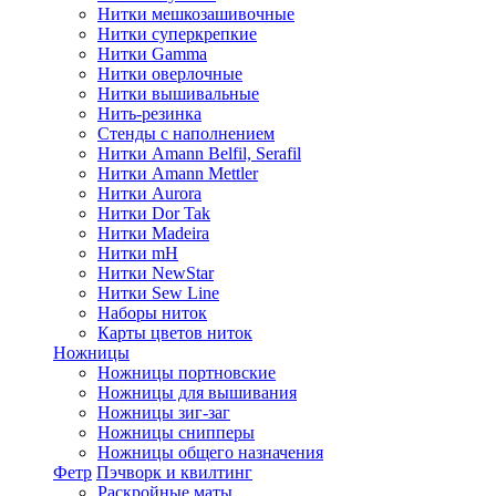
Нитки мешкозашивочные
Нитки суперкрепкие
Нитки Gamma
Нитки оверлочные
Нитки вышивальные
Нить-резинка
Стенды с наполнением
Нитки Amann Belfil, Serafil
Нитки Amann Mettler
Нитки Aurora
Нитки Dor Tak
Нитки Madeira
Нитки mH
Нитки NewStar
Нитки Sew Line
Наборы ниток
Карты цветов ниток
Ножницы
Ножницы портновские
Ножницы для вышивания
Ножницы зиг-заг
Ножницы снипперы
Ножницы общего назначения
Фетр
Пэчворк и квилтинг
Раскройные маты