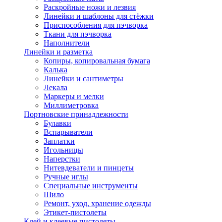
Раскройные ножи и лезвия
Линейки и шаблоны для стёжки
Приспособления для пэчворка
Ткани для пэчворка
Наполнители
Линейки и разметка
Копиры, копировальная бумага
Калька
Линейки и сантиметры
Лекала
Маркеры и мелки
Миллиметровка
Портновские принадлежности
Булавки
Вспарыватели
Заплатки
Игольницы
Наперстки
Нитевдеватели и пинцеты
Ручные иглы
Специальные инструменты
Шило
Ремонт, уход, хранение одежды
Этикет-пистолеты
Клей и клеевые пистолеты