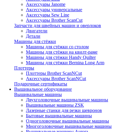
Аксессуары Janome
Аксессуары универсальные
Аксессуары Sew Line
Аксессуары Brother ScanCut
Запчасти для швейных машин и оверлоков
Двигатели
Детали
Машины для стёжки
Машины для стёжки со столом
Машины для стёжки на квилт-раме
Машины для стёжки Handy Quilter
Машины для стёжки Bernina Long Arm
Плоттеры
Плоттеры Brother ScanNCut
Аксессуары Brother ScanNCut
Подарочные сертификаты
Вышивальное оборудование
Вышивальные машины
Двухголовочные вышивальные машины
Вышивальные машины ZSK
Лазерные станки для резки шевронов
Бытовые вышивальные машины
Одноголовочные вышивальные машины
Многоголовочные вышивальные машины
Вышивальные машины Aurora