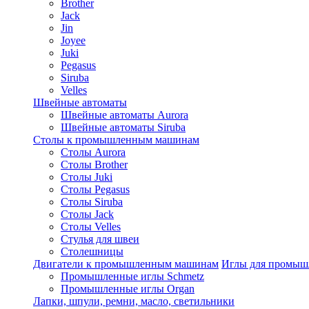
Brother
Jack
Jin
Joyee
Juki
Pegasus
Siruba
Velles
Швейные автоматы
Швейные автоматы Aurora
Швейные автоматы Siruba
Столы к промышленным машинам
Столы Aurora
Столы Brother
Столы Juki
Столы Pegasus
Столы Siruba
Столы Jack
Столы Velles
Стулья для швеи
Столешницы
Двигатели к промышленным машинам
Иглы для промы
Промышленные иглы Schmetz
Промышленные иглы Organ
Лапки, шпули, ремни, масло, светильники