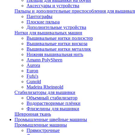
Пяльцы для вышивки на обуви
Аксессуары и устройства
Пяльцы и дополнительные приспособления для вышиваль
Пантографы
Плоские пяльца
Дополнительные устройства
Нитки для вышивальных машин
Вышивальные нитки полиэстер
Вышивальные нитки вискоза
Вышивальные нитки металлик
Нижняя вышивальная нить
Amann PolySheen
Aurora
Euron
Fufu's
Gunold
Madeira Rheingold
Стабилизаторы для вышивки
Объемный стабилизатор
Водорастворимые плёнки
Флизелины для вышивки
Шевронная ткань
Промышленные швейные машины
Промышленные машины
Прямострочные