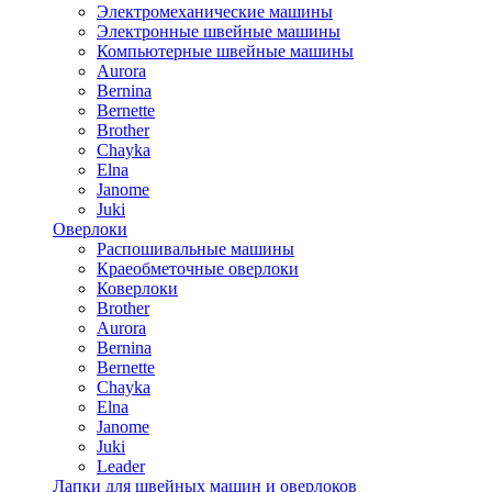
Электромеханические машины
Электронные швейные машины
Компьютерные швейные машины
Aurora
Bernina
Bernette
Brother
Chayka
Elna
Janome
Juki
Оверлоки
Распошивальные машины
Краеобметочные оверлоки
Коверлоки
Brother
Aurora
Bernina
Bernette
Chayka
Elna
Janome
Juki
Leader
Лапки для швейных машин и оверлоков