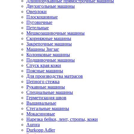
Длиннорукавные прямострочные машины
Двухигольные машины
Оверлоки
Плоскошовные
Пуговичные
Петельные
Мешкозашивочные машины
Скорняжные машины
Закрепочные машины
Машины Зигзаг
Колонковые машины
Подшивочные машины
Спуск края кожи
Поясные машины
Для производства матрасов
Цепного стежка
Рукавные машины
Специальные машины
Герметизация швов
Вышивальные
Стегальные машины
Мокасиновые
Нарезка бейки, лент, стропы, кожи
Aurora
Durkopp Adler